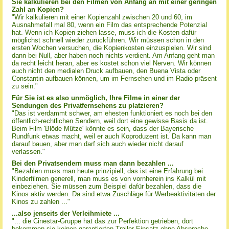
Sie kalkulieren bei den Filmen von Anfang an mit einer geringen
Zahl an Kopien?
"Wir kalkulieren mit einer Kopienzahl zwischen 20 und 60, im
Ausnahmefall mal 80, wenn ein Film das entsprechende Potenzial
hat. Wenn ich Kopien ziehen lasse, muss ich die Kosten dafür
möglichst schnell wieder zurückführen. Wir müssen schon in den
ersten Wochen versuchen, die Kopienkosten einzuspielen. Wir sind
dann bei Null, aber haben noch nichts verdient. Am Anfang geht man
da recht leicht heran, aber es kostet schon viel Nerven. Wir können
auch nicht den medialen Druck aufbauen, den Buena Vista oder
Constantin aufbauen können, um im Fernsehen und im Radio präsent
zu sein."
Für Sie ist es also unmöglich, Ihre Filme in einer der
Sendungen des Privatfernsehens zu platzieren?
"Das ist verdammt schwer, am ehesten funktioniert es noch bei den
öffentlich-rechtlichen Sendern, weil dort eine gewisse Basis da ist.
Beim Film 'Blöde Mütze' könnte es sein, dass der Bayerische
Rundfunk etwas macht, weil er auch Koproduzent ist. Da kann man
darauf bauen, aber man darf sich auch wieder nicht darauf
verlassen."
Bei den Privatsendern muss man dann bezahlen ...
"Bezahlen muss man heute prinzipiell, das ist eine Erfahrung bei
Kinderfilmen generell, man muss es von vornherein ins Kalkül mit
einbeziehen. Sie müssen zum Beispiel dafür bezahlen, dass die
Kinos aktiv werden. Da sind etwa Zuschläge für Werbeaktivitäten der
Kinos zu zahlen ..."
...also jenseits der Verleihmiete ...
"... die Cinestar-Gruppe hat das zur Perfektion getrieben, dort
bekommen sie keinen garantierten Trailer-Einsatz ohne Absprache.