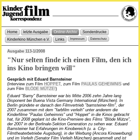
Home
letzte Ausgabe
Online-Archiv
Sonderdrucke
Kinderkino München e.V.
Links
Impressum
Datenschutz
Ausgabe 113-1/2008
"Nur selten finde ich einen Film, den ich
ins Kino bringen will"
Gespräch mit Eduard Barnsteiner
(Interview zum Film
HOPPET
, zum Film
PAULAS GEHEIMNIS
und
zum Film
BLÖDE MÜTZE!
)
Eduard "Barny" Barnsteiner war bis Mitte 2006 zehn Jahre lang
Disponent bei Buena Vista Germany International (München). In
Berlin gründete er danach den Filmvertrieb "barnsteiner-film", der
2007 zusammen mit dem "farbfilm verleih" unter anderem die
Kinderfilme "Paulas Geheimnis" und "Hoppet" in die Kinos gebracht
hat, für 2008 geplant ist die Kino-Premiere des Films "Blöde Mütze",
der 2007 in der Berlinale-Sektion Generation zu sehen war. Eduard
Barnsteiner hat Erfahrungen im Kinobereich (u. a. City-
Filmtheaterbetriebe Augsburg), in der Werbung (Ancora Kinowerbung)
und im Verleih (Senator Film Verleih München) gesammelt und ist