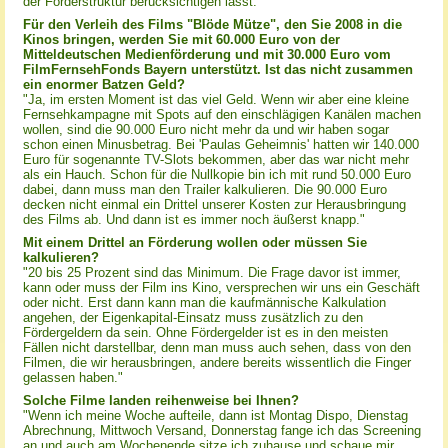
der Förderstruktur berücksichtigen lässt."
Für den Verleih des Films "Blöde Mütze", den Sie 2008 in die
Kinos bringen, werden Sie mit 60.000 Euro von der
Mitteldeutschen Medienförderung und mit 30.000 Euro vom
FilmFernsehFonds Bayern unterstützt. Ist das nicht zusammen
ein enormer Batzen Geld?
"Ja, im ersten Moment ist das viel Geld. Wenn wir aber eine kleine
Fernsehkampagne mit Spots auf den einschlägigen Kanälen machen
wollen, sind die 90.000 Euro nicht mehr da und wir haben sogar
schon einen Minusbetrag. Bei 'Paulas Geheimnis' hatten wir 140.000
Euro für sogenannte TV-Slots bekommen, aber das war nicht mehr
als ein Hauch. Schon für die Nullkopie bin ich mit rund 50.000 Euro
dabei, dann muss man den Trailer kalkulieren. Die 90.000 Euro
decken nicht einmal ein Drittel unserer Kosten zur Herausbringung
des Films ab. Und dann ist es immer noch äußerst knapp."
Mit einem Drittel an Förderung wollen oder müssen Sie
kalkulieren?
"20 bis 25 Prozent sind das Minimum. Die Frage davor ist immer,
kann oder muss der Film ins Kino, versprechen wir uns ein Geschäft
oder nicht. Erst dann kann man die kaufmännische Kalkulation
angehen, der Eigenkapital-Einsatz muss zusätzlich zu den
Fördergeldern da sein. Ohne Fördergelder ist es in den meisten
Fällen nicht darstellbar, denn man muss auch sehen, dass von den
Filmen, die wir herausbringen, andere bereits wissentlich die Finger
gelassen haben."
Solche Filme landen reihenweise bei Ihnen?
"Wenn ich meine Woche aufteile, dann ist Montag Dispo, Dienstag
Abrechnung, Mittwoch Versand, Donnerstag fange ich das Screening
an und auch am Wochenende sitze ich zuhause und schaue mir