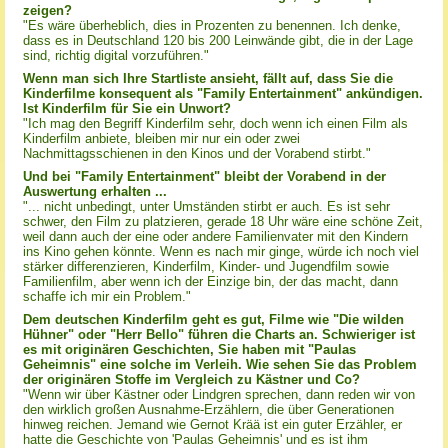
zeigen?
"Es wäre überheblich, dies in Prozenten zu benennen. Ich denke,
dass es in Deutschland 120 bis 200 Leinwände gibt, die in der Lage
sind, richtig digital vorzuführen."
Wenn man sich Ihre Startliste ansieht, fällt auf, dass Sie die
Kinderfilme konsequent als "Family Entertainment" ankündigen.
Ist Kinderfilm für Sie ein Unwort?
"Ich mag den Begriff Kinderfilm sehr, doch wenn ich einen Film als
Kinderfilm anbiete, bleiben mir nur ein oder zwei
Nachmittagsschienen in den Kinos und der Vorabend stirbt."
Und bei "Family Entertainment" bleibt der Vorabend in der
Auswertung erhalten ...
"... nicht unbedingt, unter Umständen stirbt er auch. Es ist sehr
schwer, den Film zu platzieren, gerade 18 Uhr wäre eine schöne Zeit,
weil dann auch der eine oder andere Familienvater mit den Kindern
ins Kino gehen könnte. Wenn es nach mir ginge, würde ich noch viel
stärker differenzieren, Kinderfilm, Kinder- und Jugendfilm sowie
Familienfilm, aber wenn ich der Einzige bin, der das macht, dann
schaffe ich mir ein Problem."
Dem deutschen Kinderfilm geht es gut, Filme wie "Die wilden
Hühner" oder "Herr Bello" führen die Charts an. Schwieriger ist
es mit originären Geschichten, Sie haben mit "Paulas
Geheimnis" eine solche im Verleih. Wie sehen Sie das Problem
der originären Stoffe im Vergleich zu Kästner und Co?
"Wenn wir über Kästner oder Lindgren sprechen, dann reden wir von
den wirklich großen Ausnahme-Erzählern, die über Generationen
hinweg reichen. Jemand wie Gernot Krää ist ein guter Erzähler, er
hatte die Geschichte von 'Paulas Geheimnis' und es ist ihm