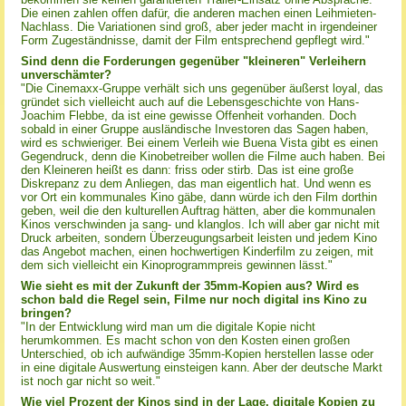
Die einen zahlen offen dafür, die anderen machen einen Leihmieten-
Nachlass. Die Variationen sind groß, aber jeder macht in irgendeiner
Form Zugeständnisse, damit der Film entsprechend gepflegt wird."
Sind denn die Forderungen gegenüber "kleineren" Verleihern
unverschämter?
"Die Cinemaxx-Gruppe verhält sich uns gegenüber äußerst loyal, das
gründet sich vielleicht auch auf die Lebensgeschichte von Hans-
Joachim Flebbe, da ist eine gewisse Offenheit vorhanden. Doch
sobald in einer Gruppe ausländische Investoren das Sagen haben,
wird es schwieriger. Bei einem Verleih wie Buena Vista gibt es einen
Gegendruck, denn die Kinobetreiber wollen die Filme auch haben. Bei
den Kleineren heißt es dann: friss oder stirb. Das ist eine große
Diskrepanz zu dem Anliegen, das man eigentlich hat. Und wenn es
vor Ort ein kommunales Kino gäbe, dann würde ich den Film dorthin
geben, weil die den kulturellen Auftrag hätten, aber die kommunalen
Kinos verschwinden ja sang- und klanglos. Ich will aber gar nicht mit
Druck arbeiten, sondern Überzeugungsarbeit leisten und jedem Kino
das Angebot machen, einen hochwertigen Kinderfilm zu zeigen, mit
dem sich vielleicht ein Kinoprogrammpreis gewinnen lässt."
Wie sieht es mit der Zukunft der 35mm-Kopien aus? Wird es
schon bald die Regel sein, Filme nur noch digital ins Kino zu
bringen?
"In der Entwicklung wird man um die digitale Kopie nicht
herumkommen. Es macht schon von den Kosten einen großen
Unterschied, ob ich aufwändige 35mm-Kopien herstellen lasse oder
in eine digitale Auswertung einsteigen kann. Aber der deutsche Markt
ist noch gar nicht so weit."
Wie viel Prozent der Kinos sind in der Lage, digitale Kopien zu