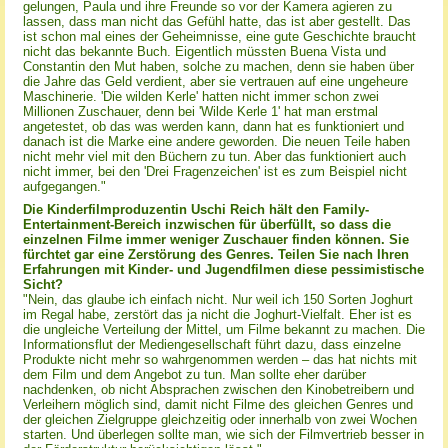
gelungen, Paula und ihre Freunde so vor der Kamera agieren zu
lassen, dass man nicht das Gefühl hatte, das ist aber gestellt. Das
ist schon mal eines der Geheimnisse, eine gute Geschichte braucht
nicht das bekannte Buch. Eigentlich müssten Buena Vista und
Constantin den Mut haben, solche zu machen, denn sie haben über
die Jahre das Geld verdient, aber sie vertrauen auf eine ungeheure
Maschinerie. 'Die wilden Kerle' hatten nicht immer schon zwei
Millionen Zuschauer, denn bei 'Wilde Kerle 1' hat man erstmal
angetestet, ob das was werden kann, dann hat es funktioniert und
danach ist die Marke eine andere geworden. Die neuen Teile haben
nicht mehr viel mit den Büchern zu tun. Aber das funktioniert auch
nicht immer, bei den 'Drei Fragenzeichen' ist es zum Beispiel nicht
aufgegangen."
Die Kinderfilmproduzentin Uschi Reich hält den Family-
Entertainment-Bereich inzwischen für überfüllt, so dass die
einzelnen Filme immer weniger Zuschauer finden können. Sie
fürchtet gar eine Zerstörung des Genres. Teilen Sie nach Ihren
Erfahrungen mit Kinder- und Jugendfilmen diese pessimistische
Sicht?
"Nein, das glaube ich einfach nicht. Nur weil ich 150 Sorten Joghurt
im Regal habe, zerstört das ja nicht die Joghurt-Vielfalt. Eher ist es
die ungleiche Verteilung der Mittel, um Filme bekannt zu machen. Die
Informationsflut der Mediengesellschaft führt dazu, dass einzelne
Produkte nicht mehr so wahrgenommen werden – das hat nichts mit
dem Film und dem Angebot zu tun. Man sollte eher darüber
nachdenken, ob nicht Absprachen zwischen den Kinobetreibern und
Verleihern möglich sind, damit nicht Filme des gleichen Genres und
der gleichen Zielgruppe gleichzeitig oder innerhalb von zwei Wochen
starten. Und überlegen sollte man, wie sich der Filmvertrieb besser in