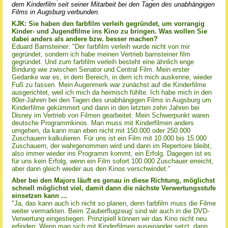
dem Kinderfilm seit seiner Mitarbeit bei den Tagen des unabhängigen
Films in Augsburg verbunden.
KJK: Sie haben den farbfilm verleih gegründet, um vorrangig
Kinder- und Jugendfilme ins Kino zu bringen. Was wollen Sie
dabei anders als andere bzw. besser machen?
Eduard Barnsteiner: "Der farbfilm verleih wurde nicht von mir
gegründet, sondern ich habe meinen Vertrieb barnsteiner film
gegründet. Und zum farbfilm verleih besteht eine ähnlich enge
Bindung wie zwischen Senator und Central Film. Mein erster
Gedanke war es, in dem Bereich, in dem ich mich auskenne, wieder
Fuß zu fassen. Mein Augenmerk war zunächst auf die Kinderfilme
ausgerichtet, weil ich mich da heimisch fühlte. Ich habe mich in den
80er-Jahren bei den Tagen des unabhängigen Films in Augsburg um
Kinderfilme gekümmert und dann in den letzten zehn Jahren bei
Disney im Vertrieb von Filmen gearbeitet. Mein Schwerpunkt waren
deutsche Programmkinos. Man muss mit Kinderfilmen anders
umgehen, da kann man eben nicht mit 150.000 oder 250.000
Zuschauern kalkulieren. Für uns ist ein Film mit 10.000 bis 15.000
Zuschauern, der wahrgenommen wird und dann im Repertoire bleibt,
also immer wieder ins Programm kommt, ein Erfolg. Dagegen ist es
für uns kein Erfolg, wenn ein Film sofort 100.000 Zuschauer erreicht,
aber dann gleich wieder aus den Kinos verschwindet."
Aber bei den Majors läuft es genau in diese Richtung, möglichst
schnell möglichst viel, damit dann die nächste Verwertungsstufe
einsetzen kann ...
"Ja, das kann auch ich nicht so planen, denn farbfilm muss die Filme
weiter vermarkten. Beim 'Zauberflugzeug' sind wir auch in die DVD-
Verwertung eingestiegen. Prinzipiell können wir das Kino nicht neu
erfinden: Wenn man sich mit Kinderfilmen auseinander setzt, dann