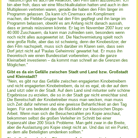
"Natürlich gibt es auch die Reaktion, den Film dann abzusetzen. Ich
bin aber froh, dass wir eine Mischkalkulation hatten und auch in den
Multiplexen vertreten waren, gerade die haben den Film länger im
Programm gelassen. Da kann ich Cinemaxx ein Kompliment
machen, die Flebbe-Gruppe hat den Film gepflegt und ihn lange im
Programm belassen, obwohl es am Anfang nicht danach aussah,
dass er jemals reüssieren könnte. Er lag im November 2007 kurz vor
40.000 Zuschauern, da kann man zufrieden sein, besonders wenn
noch nicht alles ausgewertet ist. Die Nachvermietung spielt noch
eine große Rolle, aber das ist schwierig, denn der Kinobesitzer, der
den Film nachspielt, muss sich darüber im Klaren sein, dass sein
Dorf jetzt nicht auf 'Paulas Geheimnis' gewartet hat. Er muss ihn
theoretisch wie einen Bundesstart vorbereiten, also die ganze
Kleinarbeit investieren – da kommt man schnell an die Grenzen des
Möglichen."
Gibt es da ein Gefälle zwischen Stadt und Land bzw. Großstadt
und Kleinstadt?
"Nein, es gibt nur das Gefälle zwischen engagierten Kinobetreibern
und nicht engagierten Kinobetreibern, da ist es egal, ob der auf dem
Land sitzt oder in der Stadt. Auf dem Land sind mitunter sehr schöne
Ergebnisse zu erzielen, die so in der Stadt gar nicht erreichbar sind.
Die Bereitschaft der Kinobetreiber muss man wecken, man muss
sich Zeit dafür nehmen und eine gewisse Beharrlichkeit an den Tag
legen. Für uns bedeutet das die Rückkehr zur klassischen Dispo-
Arbeit. Wenn man sich die Besucherzahlen pro Kopie anschaut,
bekommen selbst die großen Verleiher im Schnitt bei einer
Kopienzahl über 200 Stück Probleme. Man geht zwar in die Breite,
aber die Auslastung pro Kopie steigt nicht an. Und das ist ein Punkt,
an dem alle Beteiligten umdenken sollten."