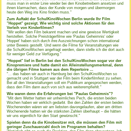
muss man in erster Linie wieder bei den Kinobetreibern ansetzen und
ihnen klarmachen, dass der Kunde von morgen und übermorgen
heute den Weg ins Kino finden muss."
Zum Auftakt der SchulKinoWochen Berlin wurde Ihr Film
"Hoppet" gezeigt. Wie wichtig sind solche Aktionen für den
Verleih von Kinderfilmen?
"Wir wollen den Film bekannt machen und eine gewisse Wertigkeit
herstellen. Solche Preisträgerfilme wie 'Paulas Geheimnis' oder
'Hoppet' haben sich durch ihre Auszeichnungen schon international
unter Beweis gestellt. Und wenn die Filme für Veranstaltungen wie
die SchulKinoWochen angefragt werden, dann stelle ich die dort auch
für weniger Geld zur Verfügung."
"Hoppet" lief in Berlin bei den SchulKinoWochen sogar vor der
Kinopremiere und hatte damit ein Alleinstellungsmerkmal, denn
die übrigen Filme kamen aus dem Repertoire ...
"... das haben wir auch in Hamburg bei den SchulKinoWochen so
gemacht und in Stuttgart war der Film beim Kinderfilmfest zu sehen.
Bei all den Veranstaltungen soll ein Publikum angesprochen werden,
dass den Film dann auch von sich aus weiterempfiehlt."
Wie waren denn die Erfahrungen bei "Paulas Geheimnis"?
"Mit dem Wetter hatten wir unheimliches Pech, die ersten beiden
Wochen haben wir wirklich gedarbt. Bei den Zahlen der ersten beiden
Wochenenden wären wir am liebsten davongelaufen, aber am dritten
Wochenende hatten wir die stärksten Zahlen überhaupt – die hätten
wir uns eigentlich für den Start gewünscht."
Spielen denn da die Kinobesitzer mit, die müssen den Film mit
geringer Zuschauerzahl doch im Programm behalten?