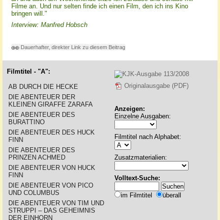
Filme an. Und nur selten finde ich einen Film, den ich ins Kino
bringen will."
Interview: Manfred Hobsch
Dauerhafter, direkter Link zu diesem Beitrag
Filmtitel - "A":
Originalausgabe (PDF)
AB DURCH DIE HECKE
DIE ABENTEUER DER
KLEINEN GIRAFFE ZARAFA
Anzeigen:
DIE ABENTEUER DES
Einzelne Ausgaben:
BURATTINO
DIE ABENTEUER DES HUCK
Filmtitel nach Alphabet:
FINN
DIE ABENTEUER DES
PRINZEN ACHMED
Zusatzmaterialien:
DIE ABENTEUER VON HUCK
FINN
Volltext-Suche:
DIE ABENTEUER VON PICO
UND COLUMBUS
im Filmtitel
überall
DIE ABENTEUER VON TIM UND
STRUPPI – DAS GEHEIMNIS
DER EINHORN