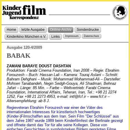
Home
letzte Ausgabe
Online-Archiv
Sonderdrucke
Kinderkino München e.V.
Links
Impressum
Datenschutz
Ausgabe 120-4/2009
BABAK
ZAMANI BARAYE DOUST DASHTAN
Produktion: Farabi Cinema Foundation, Iran 2008 – Regie: Ebrahim
Forouzesh – Buch: Hassan Lali – Kamera: Touraj Aslani – Schnitt:
Bahram Dehghani – Musik: Mohammad Mohammad-Ali – Darsteller:
Mohsen Tanabandeh, Negin Sedgh-Gouya, Ali Shadman, Behnaz
Jafari – Länge: 85 Min. – Farbe – Weltvertrieb: Farabi Cinema
Foundation, International Affairs, Teheran, Iran, Tel.: +98 21 2274
1252, Fax +98 21 2273 4953, e-mail: intl@fcf.ir – www.fcf.ir –
Altersempfehlung: ab 8 J.
Regieveteran Ebrahim Forouzesh war einer der Väter des
internationalen Interesses für künstlerisch hochwertiges
(Kinder-)Filmschaffen aus dem Iran. Sein Film "Der Schlüssel" aus
dem Jahre 1987 wurde 1989 beim Kinderfilmfest der Berlinale gezeigt
und öffnete damit das Tor für alle seine Kollegen. Diese von
einfachen Geschichten in symbolstarken Bildern geprägten Filme