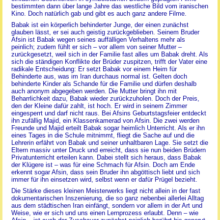
bestimmten dann über lange Jahre das westliche Bild vom iranischen
Kino. Doch natürlich gab und gibt es auch ganz andere Filme.
Babak ist ein körperlich behinderter Junge, der einen zunächst
glauben lässt, er sei auch geistig zurückgeblieben. Seinem Bruder
Afsin ist Babak wegen seines auffälligen Verhaltens mehr als
peinlich; zudem fühlt er sich – vor allem von seiner Mutter –
zurückgesetzt, weil sich in der Familie fast alles um Babak dreht. Als
sich die ständigen Konflikte der Brüder zuspitzen, trifft der Vater eine
radikale Entscheidung: Er setzt Babak vor einem Heim für
Behinderte aus, was im Iran durchaus normal ist. Gelten doch
behinderte Kinder als Schande für die Familie und dürfen deshalb
auch anonym abgegeben werden. Die Mutter bringt ihn mit
Beharrlichkeit dazu, Babak wieder zurückzuholen. Doch der Preis,
den der Kleine dafür zahlt, ist hoch. Er wird in seinem Zimmer
eingesperrt und darf nicht raus. Bei Afsins Geburtstagsfeier entdeckt
ihn zufällig Majid, ein Klassenkamerad von Afsin. Die zwei werden
Freunde und Majid erteilt Babak sogar heimlich Unterricht. Als er ihn
eines Tages in die Schule mitnimmt, fliegt die Sache auf und die
Lehrerin erfährt von Babak und seiner unhaltbaren Lage. Sie setzt die
Eltern massiv unter Druck und erreicht, dass sie nun beiden Brüdern
Privatunterricht erteilen kann. Dabei stellt sich heraus, dass Babak
der Klügere ist – was für eine Schmach für Afsin. Doch am Ende
erkennt sogar Afsin, dass sein Bruder ihn abgöttisch liebt und sich
immer für ihn einsetzen wird, selbst wenn er dafür Prügel bezieht.
Die Stärke dieses kleinen Meisterwerks liegt nicht allein in der fast
dokumentarischen Inszenierung, die so ganz nebenbei allerlei Alltag
aus dem städtischen Iran einfängt, sondern vor allem in der Art und
Weise, wie er sich und uns einen Lernprozess erlaubt. Denn – wie