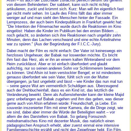
Afsin – ist auch der Zuschauer zunächst peinlich berührt bis genervt
von diesem Behinderten: Der sabbert, kann sich nicht richtig
artikulieren, zuckt und krümmt sich. Kurz: Man will ihn eigentlich fast
gar nicht mehr sehen. Im Laufe des Films fällt das aber immer
weniger auf und man sieht den Menschen hinter der Fassade. Ein
Lernprozess, der auch beim Kinderpublikum in Frankfurt gewirkt hat:
"Die Intention der Filmemacher wurde durch die Reaktionen im Kino
eingelöst: Haben die Kinder im Publikum bei den ersten Bildern ...
noch gelacht, so änderten sich ihre Reaktionen nach ungefähr zehn
Minuten, denn das Lachen verschwand und eine echte Anteilnahme
war zu spüren." (Aus der Begründung der F.I.C.C.-Jury).
Dabei macht der Film es nicht einfach: Der Vater ist keineswegs ein
herzloses Ungeheuer, der Babak nur loswerden möchte. Es bricht
ihm fast das Herz, als er ihn an einem kalten Winterabend vor dem
Heim zurücklässt. Aber er ist einfach überfordert und glaubt
aufrichtig, nur so seinen anderen Sohn vor Schlimmerem bewahren
zu können. Und Afsin ist kein verstockter Bengel; er ist mindestens
genauso überfordert wie sein Vater, fühlt sich von der Mutter
übergangen, ja fast ungeliebt und lässt – wie Kinder das nun mal tun
– seine ganze Wut am vermeintlich Schuldigen aus. Überzeugend
auch der Drehbucheinfall, dass es ein Kind ist, das letztlich die
Veränderung bewirkt. Denn als Außenstehender kann der kleine Majid
ganz unbefangen auf Babak zugehen und ihm das geben, was dieser
gerne auch von Afsin erfahren würde: Freundschaft, ja Liebe. Ein
souverän inszenierter Film mit einer Kamera, die die Dinge zeigt, wie
sie sind, dabei aber immer die Würde der Beteiligten wahrt – vor
allem die des Darstellers von Babak. So gelang Forouzesh
melodramatisches Kino mit dezenter Musik, das natürlich einen
pädagogischen Anspruch erhebt, aber zuerst einmal eine intensive
Familiengeschichte erzählt und nicht den Zeigefinger hebt. Ein Film,