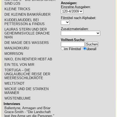
Anzeigen:
SIND LOS
Einzelne Ausgaben:
KLEINE TRICKS
DIE KLEINEN BANKRÄUBER
Filmtitel nach Alphabet:
KUDDELMUDDEL BEI
PETTERSSON & FINDUS
Zusatzmaterialien:
LAURAS STERN UND DER
GEHEIMNISVOLLE DRACHE
NIAN
Volltext-Suche:
DIE MAGIE DES WASSERS
MANJADIKURU
im Filmtitel
überall
MORRISON
NIKO, EIN RENTIER HEBT AB
EIN TEIL VON MIR
TORTUGA – DIE
UNGLAUBLICHE REISE DER
MEERESSCHILDKRÖTE
WELTSTADT
WICKIE UND DIE STARKEN
MÄNNER
WÜSTENBLUME
Interviews
Ballentyne, Armagan und Briar
Grace-Smith - "Die Landschaft
legt ihre Arme um die Personen."