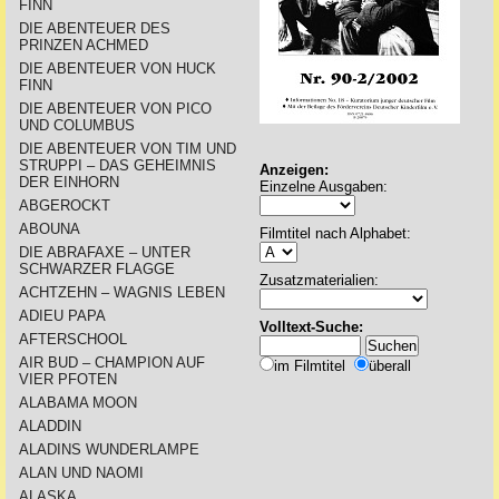
FINN
DIE ABENTEUER DES
PRINZEN ACHMED
DIE ABENTEUER VON HUCK
FINN
DIE ABENTEUER VON PICO
UND COLUMBUS
DIE ABENTEUER VON TIM UND
STRUPPI – DAS GEHEIMNIS
Anzeigen:
DER EINHORN
Einzelne Ausgaben:
ABGEROCKT
ABOUNA
Filmtitel nach Alphabet:
DIE ABRAFAXE – UNTER
SCHWARZER FLAGGE
Zusatzmaterialien:
ACHTZEHN – WAGNIS LEBEN
ADIEU PAPA
Volltext-Suche:
AFTERSCHOOL
AIR BUD – CHAMPION AUF
im Filmtitel
überall
VIER PFOTEN
ALABAMA MOON
ALADDIN
ALADINS WUNDERLAMPE
ALAN UND NAOMI
ALASKA