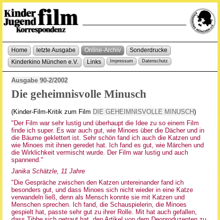
Home
letzte Ausgabe
Online-Archiv
Sonderdrucke
Kinderkino München e.V.
Links
Impressum
Datenschutz
Ausgabe 90-2/2002
Die geheimnisvolle Minusch
(Kinder-Film-Kritik zum Film
DIE GEHEIMNISVOLLE MINUSCH
)
"Der Film war sehr lustig und überhaupt die Idee zu so einem Film
finde ich super. Es war auch gut, wie Minoes über die Dächer und in
die Bäume geklettert ist. Sehr schön fand ich auch die Katzen und
wie Minoes mit ihnen geredet hat. Ich fand es gut, wie Märchen und
die Wirklichkeit vermischt wurde. Der Film war lustig und auch
spannend."
Janika Schätzle, 11 Jahre
"Die Gespräche zwischen den Katzen untereinander fand ich
besonders gut, und dass Minoes sich nicht wieder in eine Katze
verwandeln ließ, denn als Mensch konnte sie mit Katzen und
Menschen sprechen. Ich fand, die Schauspielerin, die Minoes
gespielt hat, passte sehr gut zu ihrer Rolle. Mit hat auch gefallen,
dass Tibbe sich getraut hat, den Artikel von dem Deoproduzenten zu