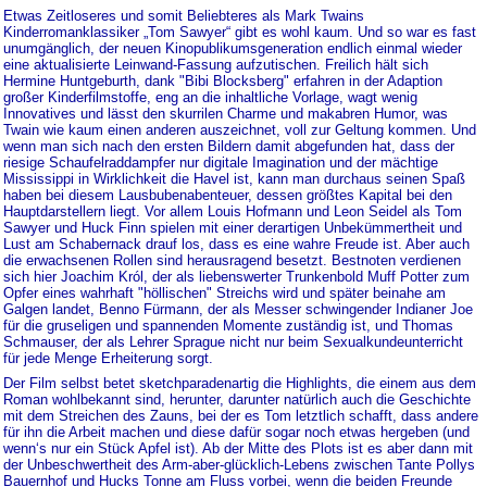
Etwas Zeitloseres und somit Beliebteres als Mark Twains
Kinderromanklassiker „Tom Sawyer“ gibt es wohl kaum. Und so war es fast
unumgänglich, der neuen Kinopublikumsgeneration endlich einmal wieder
eine aktualisierte Leinwand-Fassung aufzutischen. Freilich hält sich
Hermine Huntgeburth, dank "Bibi Blocksberg" erfahren in der Adaption
großer Kinderfilmstoffe, eng an die inhaltliche Vorlage, wagt wenig
Innovatives und lässt den skurrilen Charme und makabren Humor, was
Twain wie kaum einen anderen auszeichnet, voll zur Geltung kommen. Und
wenn man sich nach den ersten Bildern damit abgefunden hat, dass der
riesige Schaufelraddampfer nur digitale Imagination und der mächtige
Mississippi in Wirklichkeit die Havel ist, kann man durchaus seinen Spaß
haben bei diesem Lausbubenabenteuer, dessen größtes Kapital bei den
Hauptdarstellern liegt. Vor allem Louis Hofmann und Leon Seidel als Tom
Sawyer und Huck Finn spielen mit einer derartigen Unbekümmertheit und
Lust am Schabernack drauf los, dass es eine wahre Freude ist. Aber auch
die erwachsenen Rollen sind herausragend besetzt. Bestnoten verdienen
sich hier Joachim Król, der als liebenswerter Trunkenbold Muff Potter zum
Opfer eines wahrhaft "höllischen" Streichs wird und später beinahe am
Galgen landet, Benno Fürmann, der als Messer schwingender Indianer Joe
für die gruseligen und spannenden Momente zuständig ist, und Thomas
Schmauser, der als Lehrer Sprague nicht nur beim Sexualkundeunterricht
für jede Menge Erheiterung sorgt.
Der Film selbst betet sketchparadenartig die Highlights, die einem aus dem
Roman wohlbekannt sind, herunter, darunter natürlich auch die Geschichte
mit dem Streichen des Zauns, bei der es Tom letztlich schafft, dass andere
für ihn die Arbeit machen und diese dafür sogar noch etwas hergeben (und
wenn‘s nur ein Stück Apfel ist). Ab der Mitte des Plots ist es aber dann mit
der Unbeschwertheit des Arm-aber-glücklich-Lebens zwischen Tante Pollys
Bauernhof und Hucks Tonne am Fluss vorbei, wenn die beiden Freunde