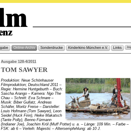
sgabe
Online-Archiv
Sonderdrucke
Kinderkino München e.V.
Links
Im
Ausgabe 128-4/2011
TOM SAWYER
Produktion: Neue Schönhauser
Filmproduktion; Deutschland 2011 –
Regie: Hermine Huntgeburth – Buch:
Sascha Arango – Kamera: Ngo The
Chau – Schnitt: Eva Schnare –
Musik: Biber Gullatz, Andreas
Schäfer, Moritz Freise – Darsteller:
Louis Hofmann (Tom Sawyer), Leon
Seidel (Huck Finn), Heike Makatsch
(Tante Polly), Benno Fürmann
(Indianer Joe), Joachim Król (Muff Potter) u. a. – Länge: 109 Min. – Farbe –
FSK: ab 6 – Verleih: Majestic – Altersempfehlung: ab 10 J.