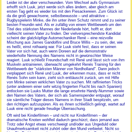
Leider ist der aber verschwunden. Vom Wechsel aufs Gymnasium
erhofft sich Luuk, jetzt werde sich alles ändern, aber gleich am
ersten Tag geht es wieder los mit den Piesackereien. Zum Glück ist
da die groß gewachsene, selbstbewusste – und attraktive –
Rugbyspielerin Minke, die ihn unter ihren Schutz nimmt und zu seiner
besten Freundin wird. Als er zufällig von einem Wettbewerb um den
Titel des stärksten Mannes der Niederlande hört, hofft er, dort
vielleicht seinen Vater zu finden. Der vielversprechendste Kandidat
scheint der glatzköpfige Automechaniker René – eine reizvolle
Mischung aus James Gandolfini und Bruce Willis – zu sein, der, wie
es heißt, einst rothaarig war. Für Luuk steht fest, dass er seinen
Vater vor sich hat, auch wenn Doreen auf die demonstrativ
wiederholte Nennung des Namens nicht in gewünschter Weise
reagiert. Luuk schließt Freundschaft mit René und lässt sich von ihm
Muskeln antrainieren, überwacht umgekehrt Renés Training für den
Wettbewerb der "stärksten Männer von Nordholland". Dann jedoch
verplappert sich René und Luuk, der erkennen muss, dass er nicht
Renés Sohn sein kann, zieht sich enttäuscht zurück, um mit Hilfe
von Minke seinen wirklichen Vater zu suchen. Mit raffinierten Tricks
(unter anderem einer sehr witzig fingierten Flucht bis nach Spanien)
entlocken sie Luuks Mutter die lange ersehnte Handy-Nummer sowie
den Namen des Vaters, der sich als Samenspender entpuppt, worauf
sie sämtliche Träger dieses Namens in ihrer Stadt bespitzeln, um
den richtigen aufzuspüren. Als es ihnen schließlich gelingt, wartet auf
Luuk eine nicht gerade freudige Überraschung.
Oft wird bei Kinderfilmen – und nicht nur Kinderfilmen – der
dramatische Knoten wohlfeil dadurch geschürzt, dass jemand aus
Trotz oder Angst etwas verschweigt und/oder aus Ungeduld oder
Unaufmerksamkeit nicht zuhört oder den Mund verbietet. Nicht so