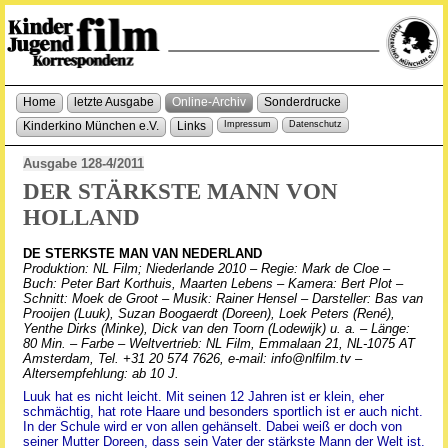
Home
letzte Ausgabe
Online-Archiv
Sonderdrucke
Kinderkino München e.V.
Links
Impressum
Datenschutz
Ausgabe 128-4/2011
DER STÄRKSTE MANN VON
HOLLAND
DE STERKSTE MAN VAN NEDERLAND
Produktion: NL Film; Niederlande 2010 – Regie: Mark de Cloe –
Buch: Peter Bart Korthuis, Maarten Lebens – Kamera: Bert Plot –
Schnitt: Moek de Groot – Musik: Rainer Hensel – Darsteller: Bas van
Prooijen (Luuk), Suzan Boogaerdt (Doreen), Loek Peters (René),
Yenthe Dirks (Minke), Dick van den Toorn (Lodewijk) u. a. – Länge:
80 Min. – Farbe – Weltvertrieb: NL Film, Emmalaan 21, NL-1075 AT
Amsterdam, Tel. +31 20 574 7626, e-mail: info@nlfilm.tv –
Altersempfehlung: ab 10 J.
Luuk hat es nicht leicht. Mit seinen 12 Jahren ist er klein, eher
schmächtig, hat rote Haare und besonders sportlich ist er auch nicht.
In der Schule wird er von allen gehänselt. Dabei weiß er doch von
seiner Mutter Doreen, dass sein Vater der stärkste Mann der Welt ist.