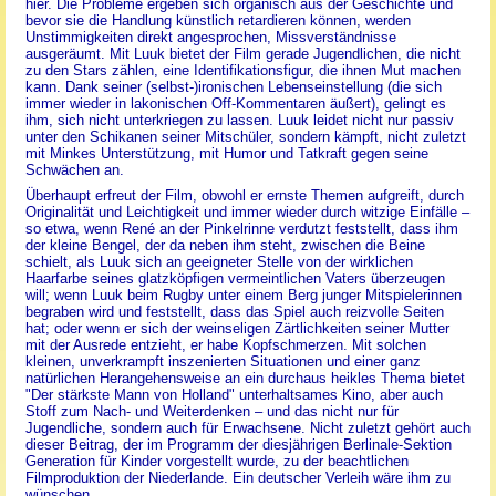
hier. Die Probleme ergeben sich organisch aus der Geschichte und
bevor sie die Handlung künstlich retardieren können, werden
Unstimmigkeiten direkt angesprochen, Missverständnisse
ausgeräumt. Mit Luuk bietet der Film gerade Jugendlichen, die nicht
zu den Stars zählen, eine Identifikationsfigur, die ihnen Mut machen
kann. Dank seiner (selbst-)ironischen Lebenseinstellung (die sich
immer wieder in lakonischen Off-Kommentaren äußert), gelingt es
ihm, sich nicht unterkriegen zu lassen. Luuk leidet nicht nur passiv
unter den Schikanen seiner Mitschüler, sondern kämpft, nicht zuletzt
mit Minkes Unterstützung, mit Humor und Tatkraft gegen seine
Schwächen an.
Überhaupt erfreut der Film, obwohl er ernste Themen aufgreift, durch
Originalität und Leichtigkeit und immer wieder durch witzige Einfälle –
so etwa, wenn René an der Pinkelrinne verdutzt feststellt, dass ihm
der kleine Bengel, der da neben ihm steht, zwischen die Beine
schielt, als Luuk sich an geeigneter Stelle von der wirklichen
Haarfarbe seines glatzköpfigen vermeintlichen Vaters überzeugen
will; wenn Luuk beim Rugby unter einem Berg junger Mitspielerinnen
begraben wird und feststellt, dass das Spiel auch reizvolle Seiten
hat; oder wenn er sich der weinseligen Zärtlichkeiten seiner Mutter
mit der Ausrede entzieht, er habe Kopfschmerzen. Mit solchen
kleinen, unverkrampft inszenierten Situationen und einer ganz
natürlichen Herangehensweise an ein durchaus heikles Thema bietet
"Der stärkste Mann von Holland" unterhaltsames Kino, aber auch
Stoff zum Nach- und Weiterdenken – und das nicht nur für
Jugendliche, sondern auch für Erwachsene. Nicht zuletzt gehört auch
dieser Beitrag, der im Programm der diesjährigen Berlinale-Sektion
Generation für Kinder vorgestellt wurde, zu der beachtlichen
Filmproduktion der Niederlande. Ein deutscher Verleih wäre ihm zu
wünschen.