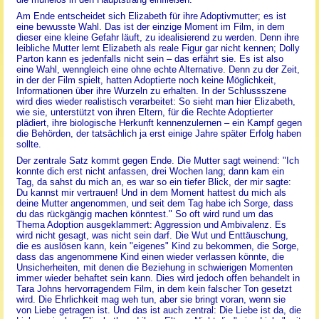
Am Ende entscheidet sich Elizabeth für ihre Adoptivmutter; es ist
eine bewusste Wahl. Das ist der einzige Moment im Film, in dem
dieser eine kleine Gefahr läuft, zu idealisierend zu werden. Denn ihre
leibliche Mutter lernt Elizabeth als reale Figur gar nicht kennen; Dolly
Parton kann es jedenfalls nicht sein – das erfährt sie. Es ist also
eine Wahl, wenngleich eine ohne echte Alternative. Denn zu der Zeit,
in der der Film spielt, hatten Adoptierte noch keine Möglichkeit,
Informationen über ihre Wurzeln zu erhalten. In der Schlussszene
wird dies wieder realistisch verarbeitet: So sieht man hier Elizabeth,
wie sie, unterstützt von ihren Eltern, für die Rechte Adoptierter
plädiert, ihre biologische Herkunft kennenzulernen – ein Kampf gegen
die Behörden, der tatsächlich ja erst einige Jahre später Erfolg haben
sollte.
Der zentrale Satz kommt gegen Ende. Die Mutter sagt weinend: "Ich
konnte dich erst nicht anfassen, drei Wochen lang; dann kam ein
Tag, da sahst du mich an, es war so ein tiefer Blick, der mir sagte:
Du kannst mir vertrauen! Und in dem Moment hattest du mich als
deine Mutter angenommen, und seit dem Tag habe ich Sorge, dass
du das rückgängig machen könntest." So oft wird rund um das
Thema Adoption ausgeklammert: Aggression und Ambivalenz. Es
wird nicht gesagt, was nicht sein darf. Die Wut und Enttäuschung,
die es auslösen kann, kein "eigenes" Kind zu bekommen, die Sorge,
dass das angenommene Kind einen wieder verlassen könnte, die
Unsicherheiten, mit denen die Beziehung in schwierigen Momenten
immer wieder behaftet sein kann. Dies wird jedoch offen behandelt in
Tara Johns hervorragendem Film, in dem kein falscher Ton gesetzt
wird. Die Ehrlichkeit mag weh tun, aber sie bringt voran, wenn sie
von Liebe getragen ist. Und das ist auch zentral: Die Liebe ist da, die