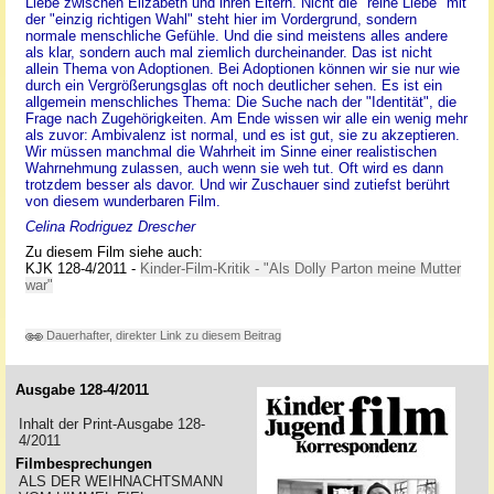
Liebe zwischen Elizabeth und ihren Eltern. Nicht die "reine Liebe" mit
der "einzig richtigen Wahl" steht hier im Vordergrund, sondern
normale menschliche Gefühle. Und die sind meistens alles andere
als klar, sondern auch mal ziemlich durcheinander. Das ist nicht
allein Thema von Adoptionen. Bei Adoptionen können wir sie nur wie
durch ein Vergrößerungsglas oft noch deutlicher sehen. Es ist ein
allgemein menschliches Thema: Die Suche nach der "Identität", die
Frage nach Zugehörigkeiten. Am Ende wissen wir alle ein wenig mehr
als zuvor: Ambivalenz ist normal, und es ist gut, sie zu akzeptieren.
Wir müssen manchmal die Wahrheit im Sinne einer realistischen
Wahrnehmung zulassen, auch wenn sie weh tut. Oft wird es dann
trotzdem besser als davor. Und wir Zuschauer sind zutiefst berührt
von diesem wunderbaren Film.
Celina Rodriguez Drescher
Zu diesem Film siehe auch:
KJK 128-4/2011 -
Kinder-Film-Kritik - "Als Dolly Parton meine Mutter
war"
Dauerhafter, direkter Link zu diesem Beitrag
Ausgabe 128-4/2011
Inhalt der Print-Ausgabe 128-
4/2011
Filmbesprechungen
ALS DER WEIHNACHTSMANN