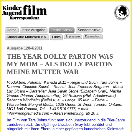
Home
letzte Ausgabe
Online-Archiv
Sonderdrucke
Kinderkino München e.V.
Links
Impressum
Datenschutz
Ausgabe 128-4/2011
THE YEAR DOLLY PARTON WAS
MY MOM – ALS DOLLY PARTON
MEINE MUTTER WAR
Produktion: Palomar; Kanada 2011 – Regie und Buch: Tara Johns –
Kamera: Claudine Sauvé – Schnitt: Jean-François Bergeron – Musik:
Luc Sicard – Darsteller: Julia Sarah Stone (Elizabeth Gray), Macha
Grenon (Marion, Adoptivmutter), Gil Bellows (Phil, Adoptivvater),
Rebecca Windheim (Belle) u. a. – Länge: 95 Min. – Farbe –
Weltvertrieb Mongrel Media, 1028 Queen St West, Toronto, Ontario,
MGJ 1H6 Canada, Tel. +1 416 516 9775, e-mail:
info@mongrelmedia.com – Altersempfehlung: ab 10 J.
Im Film von Tara Johns fühlt man sich überzeugend in die 70er-Jahre
zurückversetzt. Die elfjährige Elizabeth Gray lebt behütet und
bürgerlich mit ihren Eltern in einer gepflegten kanadischen Kleinstadt