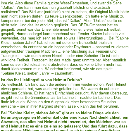
ihm nie. Also diese Familie guckte West-Fernsehen, und zwar die Serie
"Dallas". Wie kann man das nun glaubhaft bildlich und akustisch
realisieren? Das Bild war (natürlich) nicht zu sehen, die Original-Musik hätte
man nicht spielen dürfen, zu teure Lizenzkosten. Ich hatte eine Musik zu
komponieren, bei der jeder hört, das ist "Dallas". Aber "Dallas" durfte es
nicht sein. Und das ist wirklich geglückt. Das DEFA-Orchester hat es
gespielt. Sonst war das Ensemble meist kleiner, vieles habe ich selbst
gespielt, Hammondorgel kam manchmal vor. Fender-Klavier habe ich viel
verwendet, das mag ich sehr, es hat so was Hintergründiges ... Bei "Sabine
Kleist, sieben Jahre" hab ich es mit so einem Echoeffekt triolisch
verschoben, da entsteht so ein hoppelnder Rhythmus – passend zu diesem
aufgeweckten traurigen Mädchen ... eine Mischung aus Freisein und
Traurigkeit ... wie durch einen Nebel ... oder eine Scheibe. Da ist nicht
wirkliche Freiheit. Trotzdem ist das Mädel ganz unmittelbar. Aber natürlich
kann es sein Schicksal nicht abstreifen, dass es keine Eltern mehr hat,
damit klarkommen muss. Wunderbar berührend, wie sie das spielt –
"Sabine Kleist, sieben Jahre" – zauberhaft.
Ist das Ihr Lieblingsfilm von Helmut Dziuba?
Ja, vielleicht. Ich fand auch die anderen immer wieder schön. Weil Helmut
etwas gemacht hat, was auch mir gefallen hat. Wir waren da auf einer
ähnlichen Schiene. Er hat nach Einfachheit gesucht. War davon überzeugt,
es gibt nichts Berührenderes als Einfachheit – nackte Einfachheit. Das
finde ich auch: Wenn ich den Augenblick einer besonderen Situation
erwische – sie in ihrer Kargheit stehen lasse -, kann das tief berühren.
Bei "Sabine Kleist, sieben Jahre" gibt es so kleine Dinge wie den
heruntergezogenen Mundwinkel oder eine kurze Nachdenklichkeit, ein
Abwarten, das alles hat Helmut nicht inszeniert, das Mädchen war so
und Helmut hat es eins zu eins so gelassen: Und das führt dazu, dass
man dieses Mädchen so ernst nimmt, auch in seinen Ansprüchen ...