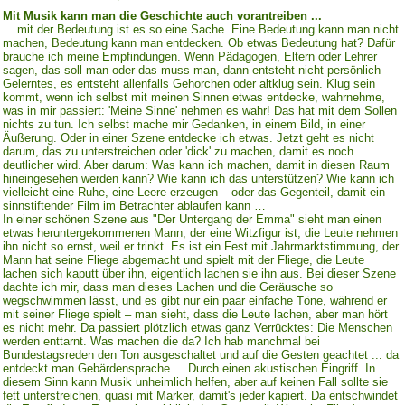
Mit Musik kann man die Geschichte auch vorantreiben ...
... mit der Bedeutung ist es so eine Sache. Eine Bedeutung kann man nicht
machen, Bedeutung kann man entdecken. Ob etwas Bedeutung hat? Dafür
brauche ich meine Empfindungen. Wenn Pädagogen, Eltern oder Lehrer
sagen, das soll man oder das muss man, dann entsteht nicht persönlich
Gelerntes, es entsteht allenfalls Gehorchen oder altklug sein. Klug sein
kommt, wenn ich selbst mit meinen Sinnen etwas entdecke, wahrnehme,
was in mir passiert: 'Meine Sinne' nehmen es wahr! Das hat mit dem Sollen
nichts zu tun. Ich selbst mache mir Gedanken, in einem Bild, in einer
Äußerung. Oder in einer Szene entdecke ich etwas. Jetzt geht es nicht
darum, das zu unterstreichen oder 'dick' zu machen, damit es noch
deutlicher wird. Aber darum: Was kann ich machen, damit in diesen Raum
hineingesehen werden kann? Wie kann ich das unterstützen? Wie kann ich
vielleicht eine Ruhe, eine Leere erzeugen – oder das Gegenteil, damit ein
sinnstiftender Film im Betrachter ablaufen kann …
In einer schönen Szene aus "Der Untergang der Emma" sieht man einen
etwas heruntergekommenen Mann, der eine Witzfigur ist, die Leute nehmen
ihn nicht so ernst, weil er trinkt. Es ist ein Fest mit Jahrmarktstimmung, der
Mann hat seine Fliege abgemacht und spielt mit der Fliege, die Leute
lachen sich kaputt über ihn, eigentlich lachen sie ihn aus. Bei dieser Szene
dachte ich mir, dass man dieses Lachen und die Geräusche so
wegschwimmen lässt, und es gibt nur ein paar einfache Töne, während er
mit seiner Fliege spielt – man sieht, dass die Leute lachen, aber man hört
es nicht mehr. Da passiert plötzlich etwas ganz Verrücktes: Die Menschen
werden enttarnt. Was machen die da? Ich hab manchmal bei
Bundestagsreden den Ton ausgeschaltet und auf die Gesten geachtet ... da
entdeckt man Gebärdensprache ... Durch einen akustischen Eingriff. In
diesem Sinn kann Musik unheimlich helfen, aber auf keinen Fall sollte sie
fett unterstreichen, quasi mit Marker, damit's jeder kapiert. Da entschwindet