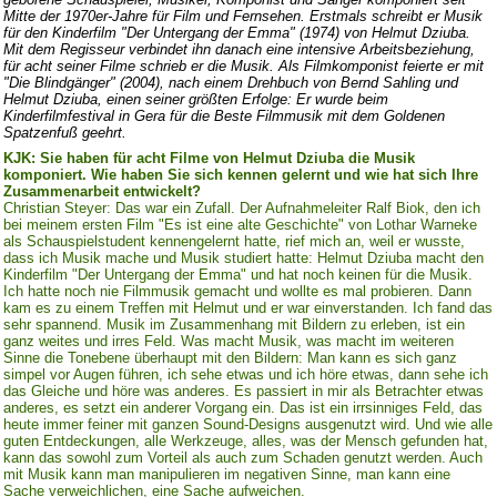
Mitte der 1970er-Jahre für Film und Fernsehen. Erstmals schreibt er Musik
für den Kinderfilm "Der Untergang der Emma" (1974) von Helmut Dziuba.
Mit dem Regisseur verbindet ihn danach eine intensive Arbeitsbeziehung,
für acht seiner Filme schrieb er die Musik. Als Filmkomponist feierte er mit
"Die Blindgänger" (2004), nach einem Drehbuch von Bernd Sahling und
Helmut Dziuba, einen seiner größten Erfolge: Er wurde beim
Kinderfilmfestival in Gera für die Beste Filmmusik mit dem Goldenen
Spatzenfuß geehrt.
KJK: Sie haben für acht Filme von Helmut Dziuba die Musik
komponiert. Wie haben Sie sich kennen gelernt und wie hat sich Ihre
Zusammenarbeit entwickelt?
Christian Steyer: Das war ein Zufall. Der Aufnahmeleiter Ralf Biok, den ich
bei meinem ersten Film "Es ist eine alte Geschichte" von Lothar Warneke
als Schauspielstudent kennengelernt hatte, rief mich an, weil er wusste,
dass ich Musik mache und Musik studiert hatte: Helmut Dziuba macht den
Kinderfilm "Der Untergang der Emma" und hat noch keinen für die Musik.
Ich hatte noch nie Filmmusik gemacht und wollte es mal probieren. Dann
kam es zu einem Treffen mit Helmut und er war einverstanden. Ich fand das
sehr spannend. Musik im Zusammenhang mit Bildern zu erleben, ist ein
ganz weites und irres Feld. Was macht Musik, was macht im weiteren
Sinne die Tonebene überhaupt mit den Bildern: Man kann es sich ganz
simpel vor Augen führen, ich sehe etwas und ich höre etwas, dann sehe ich
das Gleiche und höre was anderes. Es passiert in mir als Betrachter etwas
anderes, es setzt ein anderer Vorgang ein. Das ist ein irrsinniges Feld, das
heute immer feiner mit ganzen Sound-Designs ausgenutzt wird. Und wie alle
guten Entdeckungen, alle Werkzeuge, alles, was der Mensch gefunden hat,
kann das sowohl zum Vorteil als auch zum Schaden genutzt werden. Auch
mit Musik kann man manipulieren im negativen Sinne, man kann eine
Sache verweichlichen, eine Sache aufweichen.