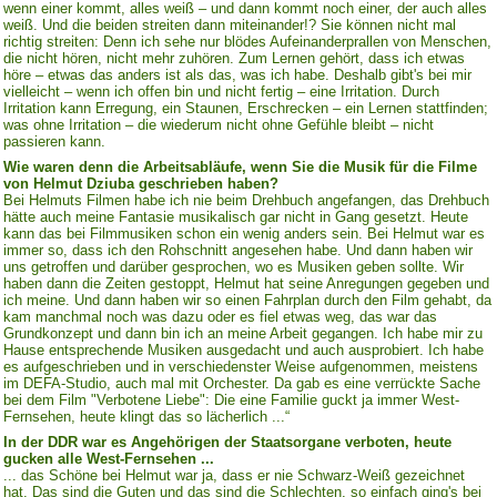
wenn einer kommt, alles weiß – und dann kommt noch einer, der auch alles
weiß. Und die beiden streiten dann miteinander!? Sie können nicht mal
richtig streiten: Denn ich sehe nur blödes Aufeinanderprallen von Menschen,
die nicht hören, nicht mehr zuhören. Zum Lernen gehört, dass ich etwas
höre – etwas das anders ist als das, was ich habe. Deshalb gibt's bei mir
vielleicht – wenn ich offen bin und nicht fertig – eine Irritation. Durch
Irritation kann Erregung, ein Staunen, Erschrecken – ein Lernen stattfinden;
was ohne Irritation – die wiederum nicht ohne Gefühle bleibt – nicht
passieren kann.
Wie waren denn die Arbeitsabläufe, wenn Sie die Musik für die Filme
von Helmut Dziuba geschrieben haben?
Bei Helmuts Filmen habe ich nie beim Drehbuch angefangen, das Drehbuch
hätte auch meine Fantasie musikalisch gar nicht in Gang gesetzt. Heute
kann das bei Filmmusiken schon ein wenig anders sein. Bei Helmut war es
immer so, dass ich den Rohschnitt angesehen habe. Und dann haben wir
uns getroffen und darüber gesprochen, wo es Musiken geben sollte. Wir
haben dann die Zeiten gestoppt, Helmut hat seine Anregungen gegeben und
ich meine. Und dann haben wir so einen Fahrplan durch den Film gehabt, da
kam manchmal noch was dazu oder es fiel etwas weg, das war das
Grundkonzept und dann bin ich an meine Arbeit gegangen. Ich habe mir zu
Hause entsprechende Musiken ausgedacht und auch ausprobiert. Ich habe
es aufgeschrieben und in verschiedenster Weise aufgenommen, meistens
im DEFA-Studio, auch mal mit Orchester. Da gab es eine verrückte Sache
bei dem Film "Verbotene Liebe": Die eine Familie guckt ja immer West-
Fernsehen, heute klingt das so lächerlich ...“
In der DDR war es Angehörigen der Staatsorgane verboten, heute
gucken alle West-Fernsehen ...
... das Schöne bei Helmut war ja, dass er nie Schwarz-Weiß gezeichnet
hat. Das sind die Guten und das sind die Schlechten, so einfach ging's bei