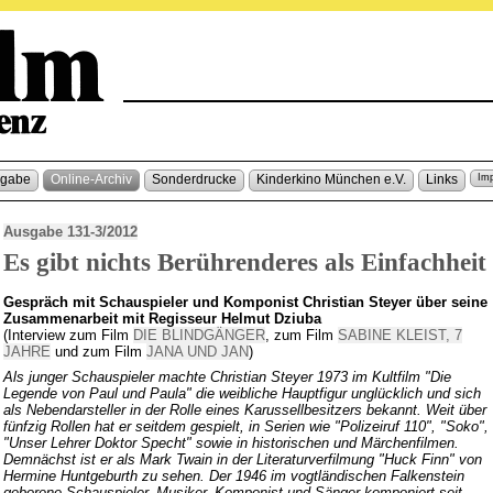
sgabe
Online-Archiv
Sonderdrucke
Kinderkino München e.V.
Links
Im
Ausgabe 131-3/2012
Es gibt nichts Berührenderes als Einfachheit
Gespräch mit Schauspieler und Komponist Christian Steyer über seine
Zusammenarbeit mit Regisseur Helmut Dziuba
(Interview zum Film
DIE BLINDGÄNGER
, zum Film
SABINE KLEIST, 7
JAHRE
und zum Film
JANA UND JAN
)
Als junger Schauspieler machte Christian Steyer 1973 im Kultfilm "Die
Legende von Paul und Paula" die weibliche Hauptfigur unglücklich und sich
als Nebendarsteller in der Rolle eines Karussellbesitzers bekannt. Weit über
fünfzig Rollen hat er seitdem gespielt, in Serien wie "Polizeiruf 110", "Soko",
"Unser Lehrer Doktor Specht" sowie in historischen und Märchenfilmen.
Demnächst ist er als Mark Twain in der Literaturverfilmung "Huck Finn" von
Hermine Huntgeburth zu sehen. Der 1946 im vogtländischen Falkenstein
geborene Schauspieler, Musiker, Komponist und Sänger komponiert seit