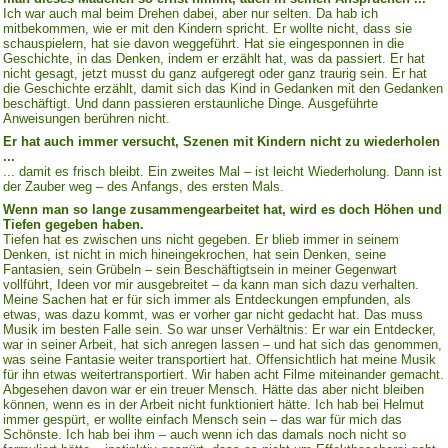
Ich war auch mal beim Drehen dabei, aber nur selten. Da hab ich
mitbekommen, wie er mit den Kindern spricht. Er wollte nicht, dass sie
schauspielern, hat sie davon weggeführt. Hat sie eingesponnen in die
Geschichte, in das Denken, indem er erzählt hat, was da passiert. Er hat
nicht gesagt, jetzt musst du ganz aufgeregt oder ganz traurig sein. Er hat
die Geschichte erzählt, damit sich das Kind in Gedanken mit den Gedanken
beschäftigt. Und dann passieren erstaunliche Dinge. Ausgeführte
Anweisungen berühren nicht.
Er hat auch immer versucht, Szenen mit Kindern nicht zu wiederholen
...
... damit es frisch bleibt. Ein zweites Mal – ist leicht Wiederholung. Dann ist
der Zauber weg – des Anfangs, des ersten Mals.
Wenn man so lange zusammengearbeitet hat, wird es doch Höhen und
Tiefen gegeben haben.
Tiefen hat es zwischen uns nicht gegeben. Er blieb immer in seinem
Denken, ist nicht in mich hineingekrochen, hat sein Denken, seine
Fantasien, sein Grübeln – sein Beschäftigtsein in meiner Gegenwart
vollführt, Ideen vor mir ausgebreitet – da kann man sich dazu verhalten.
Meine Sachen hat er für sich immer als Entdeckungen empfunden, als
etwas, was dazu kommt, was er vorher gar nicht gedacht hat. Das muss
Musik im besten Falle sein. So war unser Verhältnis: Er war ein Entdecker,
war in seiner Arbeit, hat sich anregen lassen – und hat sich das genommen,
was seine Fantasie weiter transportiert hat. Offensichtlich hat meine Musik
für ihn etwas weitertransportiert. Wir haben acht Filme miteinander gemacht.
Abgesehen davon war er ein treuer Mensch. Hätte das aber nicht bleiben
können, wenn es in der Arbeit nicht funktioniert hätte. Ich hab bei Helmut
immer gespürt, er wollte einfach Mensch sein – das war für mich das
Schönste. Ich hab bei ihm – auch wenn ich das damals noch nicht so