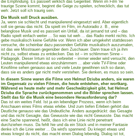
die Empfindung. Es passiert wirklich das Gegenteil. Wenn im Film 'ne
traurige Szene kommt, beginnt die Geige zu spielen, schrecklich, das tut
weh: Jetzt soll ich traurig sein.
Die Musik soll Druck ausüben.
Ja, wenn sie schlecht und manipulierend eingesetzt wird. Aber eigentlich
soll sie genau das nicht. Da spielt im Film, im Autoradio z. B., eine
belanglose Musik und es passiert ein Unfall, da ist jemand tot und – das
Radio spielt einfach weiter ... So was tut weh ... das Radio merkt nichts. Ich
gebe musikalisch keine Gefühle vor. Wenn ich aber umgekehrt stattdessen
versuche, die scheinbar dazu passenden Gefühle musikalisch auszumalen,
ist das wie Misstrauen gegenüber dem Zuschauer. Dann traue ich ja ihm
nicht zu, selbst etwas zu entdecken. Das ist – im schlimmen Sinne –
Pädagogik. Dieser Irrtum ist so verbreitet – immer wieder wird versucht, den
Leuten manipulierend etwas einzuhämmern ... aber viele TV-Filme oder
Kinofilme sehen genauso aus und viele Leute gewöhnen sich so daran,
dass sie es anders gar nicht mehr verstehen. Sie denken, es muss so sein.
In diesem Sinne waren die Filme von Helmut Dziuba anders, sie waren
im Gegensatz zu vielen Filmen, die heute entstehen, eher wortkarg.
Während es heute mehr und mehr Geschwätzigkeit gibt, hat Helmut
Dziuba die Sprache zurückgenommen und die Bilder sprechen lassen.
Stellt das für die Musik eine besondere Herausforderung dar?
Das ist ein weites Feld. Ist ja ein lebendiger Prozess, wenn ich beim
Anschauen eines Films etwas erlebe. Und zum tiefen Erleben gehört das
Deutliche genauso wie das Undeutliche. Anders ausgedrückt: das Gesagte
und das nicht Gesagte, das Gewusste wie das nicht Gewusste. Das macht
eine Sache spannend, heißt, dass ich eine Linie nicht penetrant
durchziehen muss. Da fehlt hie und da ein Stück und in meiner Fantasie
denke ich die Linie weiter ... Da wird's spannend. Du kriegst etwas und
etwas kriegst du nicht, das macht einen Dialog lebendig. Dialog ist tot,