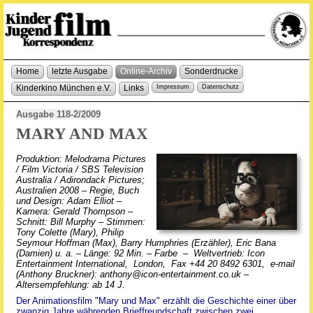
Home
letzte Ausgabe
Online-Archiv
Sonderdrucke
Kinderkino München e.V.
Links
Impressum
Datenschutz
Ausgabe 118-2/2009
MARY AND MAX
Produktion: Melodrama Pictures
/ Film Victoria / SBS Television
Australia / Adirondack Pictures;
Australien 2008 – Regie, Buch
und Design: Adam Elliot –
Kamera: Gerald Thompson –
Schnitt: Bill Murphy – Stimmen:
Tony Colette (Mary), Philip
Seymour Hoffman (Max), Barry Humphries (Erzähler), Eric Bana
(Damien) u. a. – Länge: 92 Min. – Farbe – Weltvertrieb: Icon
Entertainment International, London, Fax +44 20 8492 6301, e-mail
(Anthony Bruckner): anthony@icon-entertainment.co.uk –
Altersempfehlung: ab 14 J.
Der Animationsfilm "Mary und Max" erzählt die Geschichte einer über
zwanzig Jahre währenden Brieffreundschaft zwischen zwei