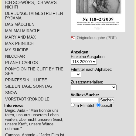
ICH SCHWÖR'S, ICH WAR'S
NICHT!
DER JUNGE IM GESTREIFTEN
PYJAMA
DAS MÄDCHEN
MAI MAI MIRACLE
MARY AND MAX
Originalausgabe (PDF)
MAX PEINLICH
MY SUICIDE
Anzeigen:
NILOOFAR
Einzelne Ausgaben:
PLANET CARLOS
PONYO ON THE CLIFF BY THE
Filmtitel nach Alphabet:
SEA
PRINZESSIN LILLIFEE
Zusatzmaterialien:
SIEBEN TAGE SONNTAG
SNOW
Volltext-Suche:
VORSTADTKROKODILE
Interviews
im Filmtitel
überall
Begic, Aida - "Man konnte uns
töten, uns aus unserem Leben
werfen, aber nicht unseren Geist,
unsere Kraft, unsere Würde
nehmen."
Campos, Antonio - "Jeder Film ist