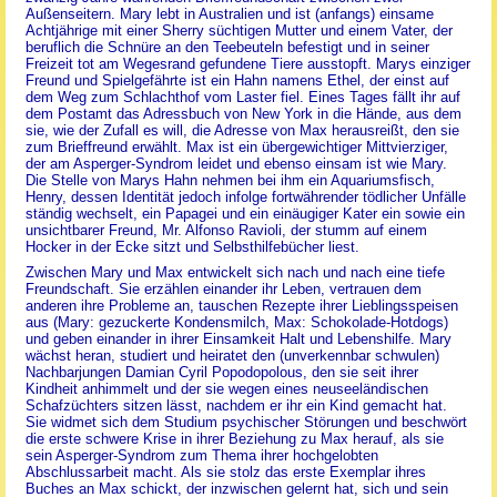
Außenseitern. Mary lebt in Australien und ist (anfangs) einsame
Achtjährige mit einer Sherry süchtigen Mutter und einem Vater, der
beruflich die Schnüre an den Teebeuteln befestigt und in seiner
Freizeit tot am Wegesrand gefundene Tiere ausstopft. Marys einziger
Freund und Spielgefährte ist ein Hahn namens Ethel, der einst auf
dem Weg zum Schlachthof vom Laster fiel. Eines Tages fällt ihr auf
dem Postamt das Adressbuch von New York in die Hände, aus dem
sie, wie der Zufall es will, die Adresse von Max herausreißt, den sie
zum Brieffreund erwählt. Max ist ein übergewichtiger Mittvierziger,
der am Asperger-Syndrom leidet und ebenso einsam ist wie Mary.
Die Stelle von Marys Hahn nehmen bei ihm ein Aquariumsfisch,
Henry, dessen Identität jedoch infolge fortwährender tödlicher Unfälle
ständig wechselt, ein Papagei und ein einäugiger Kater ein sowie ein
unsichtbarer Freund, Mr. Alfonso Ravioli, der stumm auf einem
Hocker in der Ecke sitzt und Selbsthilfebücher liest.
Zwischen Mary und Max entwickelt sich nach und nach eine tiefe
Freundschaft. Sie erzählen einander ihr Leben, vertrauen dem
anderen ihre Probleme an, tauschen Rezepte ihrer Lieblingsspeisen
aus (Mary: gezuckerte Kondensmilch, Max: Schokolade-Hotdogs)
und geben einander in ihrer Einsamkeit Halt und Lebenshilfe. Mary
wächst heran, studiert und heiratet den (unverkennbar schwulen)
Nachbarjungen Damian Cyril Popodopolous, den sie seit ihrer
Kindheit anhimmelt und der sie wegen eines neuseeländischen
Schafzüchters sitzen lässt, nachdem er ihr ein Kind gemacht hat.
Sie widmet sich dem Studium psychischer Störungen und beschwört
die erste schwere Krise in ihrer Beziehung zu Max herauf, als sie
sein Asperger-Syndrom zum Thema ihrer hochgelobten
Abschlussarbeit macht. Als sie stolz das erste Exemplar ihres
Buches an Max schickt, der inzwischen gelernt hat, sich und sein