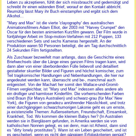
Leben zu akzeptieren, fühlt der sich missbraucht und gedemütigt und
schreibt ihr einen wütenden Brief, worauf er den Kontakt abbricht.
Reumütig lässt Mary ihr Buch einstampfen und ergibt sich dem
Alkohol...
"Mary and Max" ist die vierte 'clayography' des australischen
Animationsfilmers Adam Elliot, der 2003 mit "Harvey Crumpet" den
Oscar für den besten animierten Kurzfilm gewann. Der Film wurde in
fünfjähriger Arbeit im Stop-motion-Verfahren mit 212 Puppen, 133
verschiedenen Sets und sechs Kameras hergestellt. An der
Produktion waren 50 Personen beteiligt, die am Tag durchschnittlich
24 Sekunden Film fertigstellten.
Als Zuschauer bezweifelt man anfangs, dass die Geschichte eines
Briefwechsels über die Länge eines ganzen Films tragen kann, wird
dann aber von einer überbordenden Fülle liebevoll und detailliert
gestalteter skurriler Bilder und Figuren und höchst komischer, zum
Teil tragikomischer Handlungen und Nebenhandlungen, die hier nur
angedeutet werden kann, überrascht und be-, manchmal auch
entgeistert. Von der Machart her somit den Wallace-und-Gromit-
Filmen vergleichbar, ist "Mary und Max" indessen alles andere als
ein drolliger und harmloser Kinderfilm. Die vorherrschenden Farben
sind Braun (für Marys Australien) und schwarz-grau (für Max' New
York), die Figuren von geradezu anrührender Hässlichkeit, und trotz
einer durchgängigen schwarzhumorigen Lakonie geht es um ernste,
ja existenzielle Themen: Außenseitertum, Freundschaft, Einsamkeit,
Krankheit, Tod. Wo kommen die kleinen Babys her? (In Australien
werden sie in Biergläsern gefunden, in Amerika werden sie von
katholischen Nonnen gelegt, es sei denn, man ist Atheist, dann sind
es "dirty lonely prostitutes"). Wann ist ein Leben gescheitert, und ist
es gescheitert, wenn es nicht den gängigen Erfolgskriterien genügt?