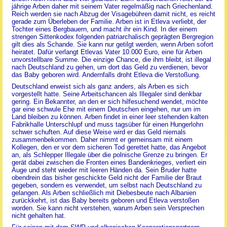
jährige Arben daher mit seinem Vater regelmäßig nach Griechenland.
Reich werden sie nach Abzug der Visagebühren damit nicht, es reicht
gerade zum Überleben der Familie. Arben ist in Etleva verliebt, der
Tochter eines Bergbauern, und macht ihr ein Kind. In der einem
strengen Sittenkodex folgenden patriarchalisch geprägten Bergregion
gilt dies als Schande. Sie kann nur getilgt werden, wenn Arben sofort
heiratet. Dafür verlangt Etlevas Vater 10.000 Euro, eine für Arben
unvorstellbare Summe. Die einzige Chance, die ihm bleibt, ist illegal
nach Deutschland zu gehen, um dort das Geld zu verdienen, bevor
das Baby geboren wird. Andernfalls droht Etleva die Verstoßung.
Deutschland erweist sich als ganz anders, als Arben es sich
vorgestellt hatte. Seine Arbeitschancen als Illegaler sind denkbar
gering. Ein Bekannter, an den er sich hilfesuchend wendet, möchte
gar eine schwule Ehe mit einem Deutschen eingehen, nur um im
Land bleiben zu können. Arben findet in einer leer stehenden kalten
Fabrikhalle Unterschlupf und muss tagsüber für einen Hungerlohn
schwer schuften. Auf diese Weise wird er das Geld niemals
zusammenbekommen. Daher nimmt er gemeinsam mit einem
Kollegen, den er vor dem sicheren Tod gerettet hatte, das Angebot
an, als Schlepper Illegale über die polnische Grenze zu bringen. Er
gerät dabei zwischen die Fronten eines Bandenkrieges, verliert ein
Auge und steht wieder mit leeren Händen da. Sein Bruder hatte
obendrein das bisher geschickte Geld nicht der Familie der Braut
gegeben, sondern es verwendet, um selbst nach Deutschland zu
gelangen. Als Arben schließlich mit Diebesbeute nach Albanien
zurückkehrt, ist das Baby bereits geboren und Etleva verstoßen
worden. Sie kann nicht verstehen, warum Arben sein Versprechen
nicht gehalten hat.