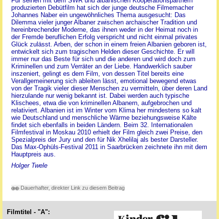
Für seinen mit dem SWR und albanischen Kooperationspartnern
produzierten Debütfilm hat sich der junge deutsche Filmemacher
Johannes Naber ein ungewöhnliches Thema ausgesucht: Das
Dilemma vieler junger Albaner zwischen archaischer Tradition und
hereinbrechender Moderne, das ihnen weder in der Heimat noch in
der Fremde beruflichen Erfolg verspricht und nicht einmal privates
Glück zulässt. Arben, der schon in einem freien Albanien geboren ist,
entwickelt sich zum tragischen Helden dieser Geschichte. Er will
immer nur das Beste für sich und die anderen und wird doch zum
Kriminellen und zum Verräter an der Liebe. Handwerklich sauber
inszeniert, gelingt es dem Film, von dessen Titel bereits eine
Verallgemeinerung sich ableiten lässt, emotional bewegend etwas
von der Tragik vieler dieser Menschen zu vermitteln, über deren Land
hierzulande nur wenig bekannt ist. Dabei werden auch typische
Klischees, etwa die von kriminellen Albanern, aufgebrochen und
relativiert. Albanien ist im Winter vom Klima her mindestens so kalt
wie Deutschland und menschliche Wärme beziehungsweise Kälte
findet sich ebenfalls in beiden Ländern. Beim 32. Internationalen
Filmfestival in Moskau 2010 erhielt der Film gleich zwei Preise, den
Spezialpreis der Jury und den für Nik Xhelilaj als bester Darsteller.
Das Max-Ophüls-Festival 2011 in Saarbrücken zeichnete ihn mit dem
Hauptpreis aus.
Holger Twele
Dauerhafter, direkter Link zu diesem Beitrag
Filmtitel - "A":