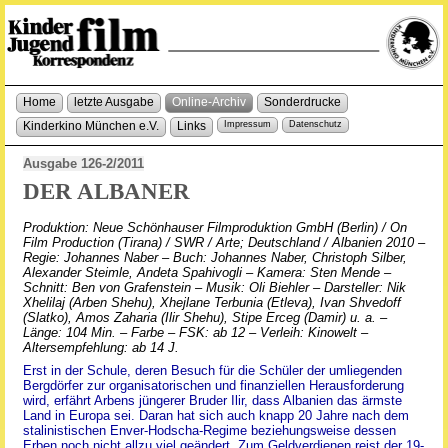
Home
letzte Ausgabe
Online-Archiv
Sonderdrucke
Kinderkino München e.V.
Links
Impressum
Datenschutz
Ausgabe 126-2/2011
DER ALBANER
Produktion: Neue Schönhauser Filmproduktion GmbH (Berlin) / On
Film Production (Tirana) / SWR / Arte; Deutschland / Albanien 2010 –
Regie: Johannes Naber – Buch: Johannes Naber, Christoph Silber,
Alexander Steimle, Andeta Spahivogli – Kamera: Sten Mende –
Schnitt: Ben von Grafenstein – Musik: Oli Biehler – Darsteller: Nik
Xhelilaj (Arben Shehu), Xhejlane Terbunia (Etleva), Ivan Shvedoff
(Slatko), Amos Zaharia (Ilir Shehu), Stipe Erceg (Damir) u. a. –
Länge: 104 Min. – Farbe – FSK: ab 12 – Verleih: Kinowelt –
Altersempfehlung: ab 14 J.
Erst in der Schule, deren Besuch für die Schüler der umliegenden
Bergdörfer zur organisatorischen und finanziellen Herausforderung
wird, erfährt Arbens jüngerer Bruder Ilir, dass Albanien das ärmste
Land in Europa sei. Daran hat sich auch knapp 20 Jahre nach dem
stalinistischen Enver-Hodscha-Regime beziehungsweise dessen
Erben noch nicht allzu viel geändert. Zum Geldverdienen reist der 19-