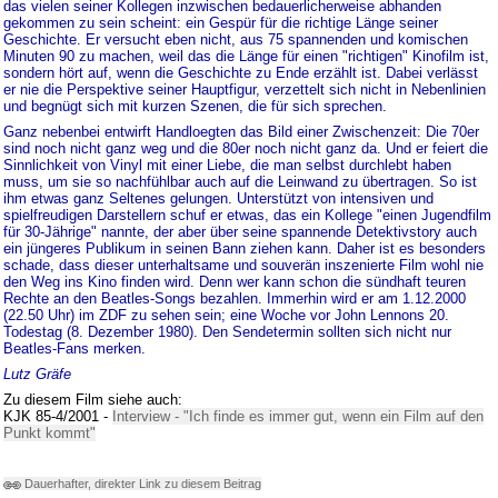
das vielen seiner Kollegen inzwischen bedauerlicherweise abhanden
gekommen zu sein scheint: ein Gespür für die richtige Länge seiner
Geschichte. Er versucht eben nicht, aus 75 spannenden und komischen
Minuten 90 zu machen, weil das die Länge für einen "richtigen" Kinofilm ist,
sondern hört auf, wenn die Geschichte zu Ende erzählt ist. Dabei verlässt
er nie die Perspektive seiner Hauptfigur, verzettelt sich nicht in Nebenlinien
und begnügt sich mit kurzen Szenen, die für sich sprechen.
Ganz nebenbei entwirft Handloegten das Bild einer Zwischenzeit: Die 70er
sind noch nicht ganz weg und die 80er noch nicht ganz da. Und er feiert die
Sinnlichkeit von Vinyl mit einer Liebe, die man selbst durchlebt haben
muss, um sie so nachfühlbar auch auf die Leinwand zu übertragen. So ist
ihm etwas ganz Seltenes gelungen. Unterstützt von intensiven und
spielfreudigen Darstellern schuf er etwas, das ein Kollege "einen Jugendfilm
für 30-Jährige" nannte, der aber über seine spannende Detektivstory auch
ein jüngeres Publikum in seinen Bann ziehen kann. Daher ist es besonders
schade, dass dieser unterhaltsame und souverän inszenierte Film wohl nie
den Weg ins Kino finden wird. Denn wer kann schon die sündhaft teuren
Rechte an den Beatles-Songs bezahlen. Immerhin wird er am 1.12.2000
(22.50 Uhr) im ZDF zu sehen sein; eine Woche vor John Lennons 20.
Todestag (8. Dezember 1980). Den Sendetermin sollten sich nicht nur
Beatles-Fans merken.
Lutz Gräfe
Zu diesem Film siehe auch:
KJK 85-4/2001 -
Interview - "Ich finde es immer gut, wenn ein Film auf den
Punkt kommt"
Dauerhafter, direkter Link zu diesem Beitrag