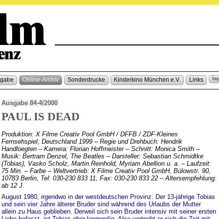
sgabe
Online-Archiv
Sonderdrucke
Kinderkino München e.V.
Links
Im
Ausgabe 84-4/2000
PAUL IS DEAD
Produktion: X Filme Creativ Pool GmbH / DFFB / ZDF-Kleines
Fernsehspiel; Deutschland 1999 – Regie und Drehbuch: Hendrik
Handloegten – Kamera: Florian Hoffmeister – Schnitt: Monica Smith –
Musik: Bertram Denzel, The Beatles – Darsteller: Sebastian Schmidtke
(Tobias), Vasko Scholz, Martin Reinhold, Myriam Abellion u. a. – Laufzeit:
75 Min. – Farbe – Weltvertrieb: X Filme Creativ Pool GmbH, Bülowstr. 90,
10783 Berlin, Tel: 030-230 833 11, Fax: 030-230 833 22 – Altersempfehlung:
ab 12 J.
August 1980, irgendwo in der westdeutschen Provinz: Der 13-jährige Tobias
und sein vier Jahre älterer Bruder sind während des Urlaubs der Mutter
allein zu Haus geblieben. Derweil sich sein Bruder intensiv mit seiner ersten
Liebe befasst, ist Tobias eher langweilig. Also vertreibt er sich die Zeit mit