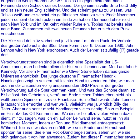
er genauso wenig erfahren wie wir. Tobias hingegen bekommt nach
Ferienende den Schock seines Lebens: Der geheimnisvolle Brite heißt Billy
und ist sein neuer Englischlehrer. Und der scheint genau zu wissen, was
Tobias weiß und er scheint ein gefährlicher Mann zu sein. Ende November
jedoch scheint der Schrecken ein Ende zu haben: Der neue Lehrer reist
nach New York und im Ort kehrt wieder Ruhe ein. Tobias hat bereits eine
neue Band: Zusammen mit zwei neuen Freunden hat er sich dem Punk
verschrieben.
Die 70er sind definitiv vorbei und jetzt kommt mit dem Punk der Vorbote
des großen Aufbruchs der 80er. Dann kommt der 8. Dezember 1980: John
Lennon wird in New York erschossen. Auch der Lehrer ist zufällig (!?) gerade
dort.
Verschwörungstheorien sind ja eigentlich eine Spezialität der US-
Amerikaner; man bedenke allein die Flut von Theorien zum Mord an John F.
Kennedy. Vor allem Filmemacher wie Oliver Stone haben daraus ganze
Universen entwickelt. Der junge deutsche Filmemacher Hendrik
Handloegten zeigt in seinem mit leichter Hand inszenierten Film, wie man
auch in der ansonsten völlig unspannenden BRD-Provinz der großen
Verschwörung auf die Spur kommen kann. Und was das Schöne daran ist:
Er belässt das Geheimnis, verrät am Ende seinen Tobias eben nicht als
weltfremden Spinner mit zuviel Phantasie. Schließlich wurde John Lennon
ja tatsächlich ermordet und wer weiß, vielleicht war ja wirklich Billy der
Täter. Aber auch sonst macht Handloegten vieles richtig: So zum Beispiel
im Einsatz des Off-Kommentars. Wo dieser bei allzu vielen Filmen dazu
dient, mir zu sagen, was ich eh' auf der Leinwand sehe, nutzt er ihn als
komisches Moment, indem er Ton und Bild diametral entgegensetzt:
Während Tobias etwa davon erzählt, wie sein Bruder und Helmut sich
spontan für seine Idee einer Rock-Band begeisterten, sehen wir, wie sie
sich gelangweilt von ihm abwenden. Zudem hat dieser Filmemacher etwas,