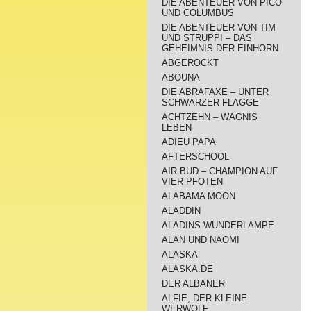
DIE ABENTEUER VON PICO
UND COLUMBUS
DIE ABENTEUER VON TIM
UND STRUPPI – DAS
GEHEIMNIS DER EINHORN
ABGEROCKT
ABOUNA
DIE ABRAFAXE – UNTER
SCHWARZER FLAGGE
ACHTZEHN – WAGNIS
LEBEN
ADIEU PAPA
AFTERSCHOOL
AIR BUD – CHAMPION AUF
VIER PFOTEN
ALABAMA MOON
ALADDIN
ALADINS WUNDERLAMPE
ALAN UND NAOMI
ALASKA
ALASKA.DE
DER ALBANER
ALFIE, DER KLEINE
WERWOLF