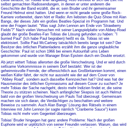
selbst gemachten Radiosendungen, in denen er unter anderem die
Geschichte der Band erzählt, die er, sein Bruder und ihr gemeinsamer
Freund Helmut einst hatten. Und wenn er nicht gerade seine große Rock-
Karriere vorbereitet, dann hört er Radio: Am liebsten die Quiz-Show mit Alan
Bangs, der dieses Jahr ein großes Beatles-Spezial im Programm hat. Und
eine der Fragen lautet: "Was sagt John Lennon am Ende von 'Strawberry
Fields'?" Nach vielen Versuchen mit seiner Langspielplatte von Abbey-Road
glaubt der große Beatles-Fan Tobias die Lösung gefunden zu haben: "I
burried Paul" (Ich habe Paul begraben) heißt es da. Tobias ist wie
elektrisiert. Sollte Paul McCartney tatsächlich bereits lange tot sein? Der
Besitzer des örtlichen Plattenladens erzählt ihm die ganze unglaubliche
Geschichte: Paul ist schon 1966 bei einem Autounfall ums Leben
gekommen und wurde von Manager Brian Epstein durch ein Double ersetzt.
Ab jetzt wittert Tobias allerorten die große Verschwörung. Und er wird durch
seltsame Vorkommnisse in seinem Dorf bestärkt: Wer ist der
geheimnisvolle Fremde, der offensichtlich aus Großbritannien kommt, einen
weißen Käfer fährt, der nicht nur aussieht wie der auf dem Cover von
"Abbey Road", sondern auch dasselbe Kennzeichen hat? Und was hat der
Hausmeister des örtlichen Gymnasiums auf diesem Cover zu suchen? Je
mehr Tobias der Sache nachgeht, desto mehr Indizien findet er, die seine
Theorie zu stützen scheinen. Nach anfänglicher Skepsis ist auch Helmut
bald von der großen Verschwörung um Pauls Tod überzeugt. Gemeinsam
machen sie sich daran, die Verdächtigen zu beschatten und weitere
Beweise zu sammeln. Auch Alan Bangs' Lösung des Rätsels in einem
Interview mit John Lennon (er sagte nämlich "Cranberrie Sauce") kann
Tobias nicht mehr vom Gegenteil überzeugen.
Tobias' Bruder hingegen hat ganz andere Probleme: Nach der großen
Euphorie wird er urplötzlich von seiner Freundin verlassen. Warum, das wird