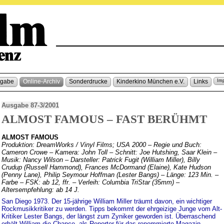
sgabe
Online-Archiv
Sonderdrucke
Kinderkino München e.V.
Links
Im
Ausgabe 87-3/2001
ALMOST FAMOUS – FAST BERÜHMT
ALMOST FAMOUS
Produktion: DreamWorks / Vinyl Films; USA 2000 – Regie und Buch:
Cameron Crowe – Kamera: John Toll – Schnitt: Joe Hutshing, Saar Klein –
Musik: Nancy Wilson – Darsteller: Patrick Fugit (William Miller), Billy
Crudup (Russell Hammond), Frances McDormand (Elaine), Kate Hudson
(Penny Lane), Philip Seymour Hoffman (Lester Bangs) – Länge: 123 Min. –
Farbe – FSK: ab 12, ffr. – Verleih: Columbia TriStar (35mm) –
Altersempfehlung: ab 14 J.
San Diego 1973. Der 15-jährige William Miller träumt davon, ein wichtiger
Rockmusikkritiker zu werden. Tipps bekommt der ehrgeizige Junge vom Alt-
Kritiker Lester Bangs, der längst zum Zyniker geworden ist. Überraschend
erhält William die Chance, als Reporter für das renommierte Magazin