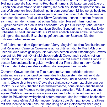
'Rolling Stone' die Nachwuchs-Rockband namens Stillwater zu porträtieren.
Gegen den Widerstand seiner Mutter, die sich als Hochschulprofessorin um
das Wohlergehen ihres Sprösslings in dem verrufenen Milieu sorgt, begleitet
er die Band auf einer wochenlangen Tournee durch die USA. Dabei lernt er
nicht nur die harte Realität des Show-Geschäfts kennen, sondern freundet
sich auch mit dem charismatischen Gitarristen Russell Hammond an.
Zugleich verliebt er sich in das elfenhafte Groupie-Girl Penny Lane, dessen
Künstlername an den gleichnamigen Beatles-Song erinnert – und das leider
unbeirrbar Russell anhimmelt. Als William endlich seinen Artikel schreiben
soll, gerät das subtile Beziehungsgeflecht aus der Balance: Die drei
müssen Farbe bekennen.
Fünf Jahre nach dem Sportlerdrama "Jerry Maguire" ist dem Drehbuchautor
und Regisseur Cameron Crowe eine atmosphärisch dichte Musik-Chronik
über die 70er-Jahre gelungen, die von den persönlichen Erfahrungen Crowes
geprägt ist. Für sein Originaldrehbuch erhielt Crowe auch sogleich einen
Oscar. Damit nicht genug: Kate Hudson wurde mit einem Golden Globe zur
besten Nebendarstellerin gekürt, während der Film selbst mit dem Golden
Globe in der Kategorie Musical/Komödie ausgezeichnet wurde.
Cameron Crowe, der diesen Film auch produzierte, schildert ebenso
amüsant wie sensibel die Abenteuer des Protagonisten, der während der
Tournee große Fortschritte im Erwachsenwerden und in Sachen Liebe
macht. Zugleich unterzieht Crowe die schrittweise Kommerzialisierung der
Rockmusik einer kritischen Bestandsaufnahme, ohne diesen anscheinend
unaufhaltsamen Prozess vordergründig zu verurteilen. Wie Stars von einer
agilen PR-Maschinerie zu massenwirksamen Idolen stilisiert werden und
dafür ihr Privatleben weitgehend opfern müssen, das ist treffend beobachtet
und bis heute gültig. Auf der anderen Seite ist die Sympathie des Erzählers
mit den idealistischen Fans, die inbrünstig an die Botschaften der Songs