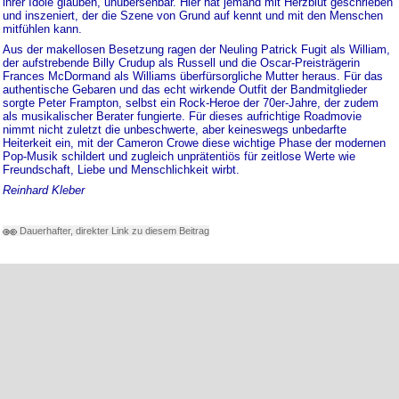
ihrer Idole glauben, unübersehbar. Hier hat jemand mit Herzblut geschrieben
und inszeniert, der die Szene von Grund auf kennt und mit den Menschen
mitfühlen kann.
Aus der makellosen Besetzung ragen der Neuling Patrick Fugit als William,
der aufstrebende Billy Crudup als Russell und die Oscar-Preisträgerin
Frances McDormand als Williams überfürsorgliche Mutter heraus. Für das
authentische Gebaren und das echt wirkende Outfit der Bandmitglieder
sorgte Peter Frampton, selbst ein Rock-Heroe der 70er-Jahre, der zudem
als musikalischer Berater fungierte. Für dieses aufrichtige Roadmovie
nimmt nicht zuletzt die unbeschwerte, aber keineswegs unbedarfte
Heiterkeit ein, mit der Cameron Crowe diese wichtige Phase der modernen
Pop-Musik schildert und zugleich unprätentiös für zeitlose Werte wie
Freundschaft, Liebe und Menschlichkeit wirbt.
Reinhard Kleber
Dauerhafter, direkter Link zu diesem Beitrag