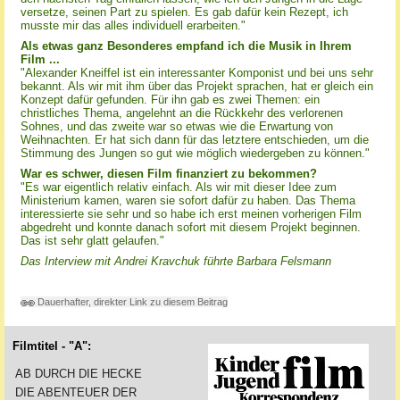
versetze, seinen Part zu spielen. Es gab dafür kein Rezept, ich
musste mir das alles individuell erarbeiten."
Als etwas ganz Besonderes empfand ich die Musik in Ihrem
Film ...
"Alexander Kneiffel ist ein interessanter Komponist und bei uns sehr
bekannt. Als wir mit ihm über das Projekt sprachen, hat er gleich ein
Konzept dafür gefunden. Für ihn gab es zwei Themen: ein
christliches Thema, angelehnt an die Rückkehr des verlorenen
Sohnes, und das zweite war so etwas wie die Erwartung von
Weihnachten. Er hat sich dann für das letztere entschieden, um die
Stimmung des Jungen so gut wie möglich wiedergeben zu können."
War es schwer, diesen Film finanziert zu bekommen?
"Es war eigentlich relativ einfach. Als wir mit dieser Idee zum
Ministerium kamen, waren sie sofort dafür zu haben. Das Thema
interessierte sie sehr und so habe ich erst meinen vorherigen Film
abgedreht und konnte danach sofort mit diesem Projekt beginnen.
Das ist sehr glatt gelaufen."
Das Interview mit Andrei Kravchuk führte Barbara Felsmann
Dauerhafter, direkter Link zu diesem Beitrag
Filmtitel - "A":
AB DURCH DIE HECKE
DIE ABENTEUER DER