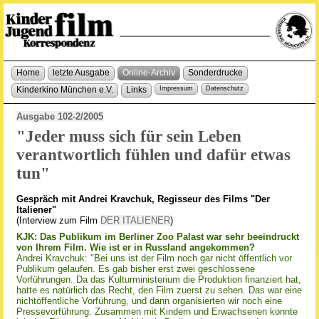
Home
letzte Ausgabe
Online-Archiv
Sonderdrucke
Kinderkino München e.V.
Links
Impressum
Datenschutz
Ausgabe 102-2/2005
"Jeder muss sich für sein Leben
verantwortlich fühlen und dafür etwas
tun"
Gespräch mit Andrei Kravchuk, Regisseur des Films "Der
Italiener"
(Interview zum Film
DER ITALIENER
)
KJK: Das Publikum im Berliner Zoo Palast war sehr beeindruckt
von Ihrem Film. Wie ist er in Russland angekommen?
Andrei Kravchuk: "Bei uns ist der Film noch gar nicht öffentlich vor
Publikum gelaufen. Es gab bisher erst zwei geschlossene
Vorführungen. Da das Kulturministerium die Produktion finanziert hat,
hatte es natürlich das Recht, den Film zuerst zu sehen. Das war eine
nichtöffentliche Vorführung, und dann organisierten wir noch eine
Pressevorführung. Zusammen mit Kindern und Erwachsenen konnte