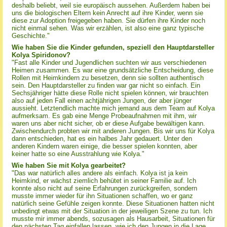
deshalb beliebt, weil sie europäisch aussehen. Außerdem haben bei
uns die biologischen Eltern kein Anrecht auf ihre Kinder, wenn sie
diese zur Adoption freigegeben haben. Sie dürfen ihre Kinder noch
nicht einmal sehen. Was wir erzählen, ist also eine ganz typische
Geschichte."
Wie haben Sie die Kinder gefunden, speziell den Hauptdarsteller
Kolya Spiridonov?
"Fast alle Kinder und Jugendlichen suchten wir aus verschiedenen
Heimen zusammen. Es war eine grundsätzliche Entscheidung, diese
Rollen mit Heimkindern zu besetzen, denn sie sollten authentisch
sein. Den Hauptdarsteller zu finden war gar nicht so einfach. Ein
Sechsjähriger hätte diese Rolle nicht spielen können, wir brauchten
also auf jeden Fall einen achtjährigen Jungen, der aber jünger
aussieht. Letztendlich machte mich jemand aus dem Team auf Kolya
aufmerksam. Es gab eine Menge Probeaufnahmen mit ihm, wir
waren uns aber nicht sicher, ob er diese Aufgabe bewältigen kann.
Zwischendurch probten wir mit anderen Jungen. Bis wir uns für Kolya
dann entschieden, hat es ein halbes Jahr gedauert. Unter den
anderen Kindern waren einige, die besser spielen konnten, aber
keiner hatte so eine Ausstrahlung wie Kolya."
Wie haben Sie mit Kolya gearbeitet?
"Das war natürlich alles andere als einfach. Kolya ist ja kein
Heimkind, er wächst ziemlich behütet in seiner Familie auf. Ich
konnte also nicht auf seine Erfahrungen zurückgreifen, sondern
musste immer wieder für ihn Situationen schaffen, wo er ganz
natürlich seine Gefühle zeigen konnte. Diese Situationen hatten nicht
unbedingt etwas mit der Situation in der jeweiligen Szene zu tun. Ich
musste mir immer abends, sozusagen als Hausarbeit, Situationen für
den nächsten Tag einfallen lassen, wie ich den Jungen in die Lage