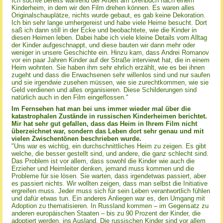
Ich suchte bereits während der Arbeit am Drehbuch nach einem
Kinderheim, in dem wir den Film drehen können. Es waren alles
Originalschauplätze, nichts wurde gebaut, es gab keine Dekoration.
Ich bin sehr lange umhergereist und habe viele Heime besucht. Dort
saß ich dann still in der Ecke und beobachtete, wie die Kinder in
diesen Heimen leben. Dabei habe ich viele kleine Details vom Alltag
der Kinder aufgeschnappt, und diese bauten wir dann mehr oder
weniger in unsere Geschichte ein. Hinzu kam, dass Andrei Romanov
vor ein paar Jahren Kinder auf der Straße interviewt hat, die in einem
Heim wohnten. Sie haben ihm sehr ehrlich erzählt, wie es bei ihnen
zugeht und dass die Erwachsenen sehr willenlos sind und nur saufen
und sie irgendwie zusehen müssen, wie sie zurechtkommen, wie sie
Geld verdienen und alles organisieren. Diese Schilderungen sind
natürlich auch in den Film eingeflossen."
Im Fernsehen hat man bei uns immer wieder mal über die
katastrophalen Zustände in russischen Kinderheimen berichtet.
Mir hat sehr gut gefallen, dass das Heim in Ihrem Film nicht
überzeichnet war, sondern das Leben dort sehr genau und mit
vielen Zwischentönen beschrieben wurde.
"Uns war es wichtig, ein durchschnittliches Heim zu zeigen. Es gibt
welche, die besser gestellt sind, und andere, die ganz schlecht sind.
Das Problem ist vor allem, dass sowohl die Kinder wie auch die
Erzieher und Heimleiter denken, jemand muss kommen und die
Probleme für sie lösen. Sie warten, dass irgendetwas passiert, aber
es passiert nichts. Wir wollten zeigen, dass man selbst die Initiative
ergreifen muss. Jeder muss sich für sein Leben verantwortlich fühlen
und dafür etwas tun. Ein anderes Anliegen war es, den Umgang mit
Adoption zu thematisieren. In Russland kommen – im Gegensatz zu
anderen europäischen Staaten – bis zu 90 Prozent der Kinder, die
adoptiert werden, ins Ausland. Die russischen Kinder sind vor allem