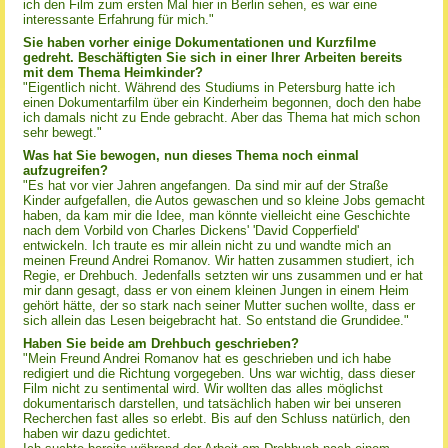
ich den Film zum ersten Mal hier in Berlin sehen, es war eine
interessante Erfahrung für mich."
Sie haben vorher einige Dokumentationen und Kurzfilme
gedreht. Beschäftigten Sie sich in einer Ihrer Arbeiten bereits
mit dem Thema Heimkinder?
"Eigentlich nicht. Während des Studiums in Petersburg hatte ich
einen Dokumentarfilm über ein Kinderheim begonnen, doch den habe
ich damals nicht zu Ende gebracht. Aber das Thema hat mich schon
sehr bewegt."
Was hat Sie bewogen, nun dieses Thema noch einmal
aufzugreifen?
"Es hat vor vier Jahren angefangen. Da sind mir auf der Straße
Kinder aufgefallen, die Autos gewaschen und so kleine Jobs gemacht
haben, da kam mir die Idee, man könnte vielleicht eine Geschichte
nach dem Vorbild von Charles Dickens' 'David Copperfield'
entwickeln. Ich traute es mir allein nicht zu und wandte mich an
meinen Freund Andrei Romanov. Wir hatten zusammen studiert, ich
Regie, er Drehbuch. Jedenfalls setzten wir uns zusammen und er hat
mir dann gesagt, dass er von einem kleinen Jungen in einem Heim
gehört hätte, der so stark nach seiner Mutter suchen wollte, dass er
sich allein das Lesen beigebracht hat. So entstand die Grundidee."
Haben Sie beide am Drehbuch geschrieben?
"Mein Freund Andrei Romanov hat es geschrieben und ich habe
redigiert und die Richtung vorgegeben. Uns war wichtig, dass dieser
Film nicht zu sentimental wird. Wir wollten das alles möglichst
dokumentarisch darstellen, und tatsächlich haben wir bei unseren
Recherchen fast alles so erlebt. Bis auf den Schluss natürlich, den
haben wir dazu gedichtet.