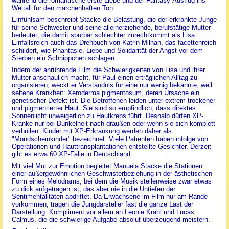
während die romantische erste Liebe und der Fantasy-Ausflug ins
Weltall für den märchenhaften Ton.
Einfühlsam beschreibt Stacke die Belastung, die der erkrankte Junge
für seine Schwester und seine alleinerziehende, berufstätige Mutter
bedeutet, die damit spürbar schlechter zurechtkommt als Lisa.
Einfallsreich auch das Drehbuch von Katrin Milhan, das facettenreich
schildert, wie Phantasie, Liebe und Solidarität der Angst vor dem
Sterben ein Schnippchen schlagen.
Indem der anrührende Film die Schwierigkeiten von Lisa und ihrer
Mutter anschaulich macht, für Paul einen erträglichen Alltag zu
organisieren, weckt er Verständnis für eine nur wenig bekannte, weil
seltene Krankheit: Xeroderma pigmentosum, deren Ursache ein
genetischer Defekt ist. Die Betroffenen leiden unter extrem trockener
und pigmentierter Haut. Sie sind so empfindlich, dass direktes
Sonnenlicht unweigerlich zu Hautkrebs führt. Deshalb dürfen XP-
Kranke nur bei Dunkelheit nach draußen oder wenn sie sich komplett
verhüllen. Kinder mit XP-Erkrankung werden daher als
"Mondscheinkinder" bezeichnet. Viele Patienten haben infolge von
Operationen und Hauttransplantationen entstellte Gesichter. Derzeit
gibt es etwa 60 XP-Fälle in Deutschland.
Mit viel Mut zur Emotion begleitet Manuela Stacke die Stationen
einer außergewöhnlichen Geschwisterbeziehung in der ästhetischen
Form eines Melodrams, bei dem die Musik stellenweise zwar etwas
zu dick aufgetragen ist, das aber nie in die Untiefen der
Sentimentalitäten abdriftet. Da Erwachsene im Film nur am Rande
vorkommen, tragen die Jungdarsteller fast die ganze Last der
Darstellung. Kompliment vor allem an Leonie Krahl und Lucas
Calmus, die die schwierige Aufgabe absolut überzeugend meistern.