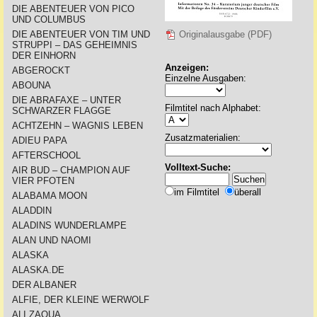
DIE ABENTEUER VON PICO
UND COLUMBUS
DIE ABENTEUER VON TIM UND
Originalausgabe (PDF)
STRUPPI – DAS GEHEIMNIS
DER EINHORN
Anzeigen:
ABGEROCKT
Einzelne Ausgaben:
ABOUNA
DIE ABRAFAXE – UNTER
Filmtitel nach Alphabet:
SCHWARZER FLAGGE
ACHTZEHN – WAGNIS LEBEN
Zusatzmaterialien:
ADIEU PAPA
AFTERSCHOOL
Volltext-Suche:
AIR BUD – CHAMPION AUF
VIER PFOTEN
im Filmtitel
überall
ALABAMA MOON
ALADDIN
ALADINS WUNDERLAMPE
ALAN UND NAOMI
ALASKA
ALASKA.DE
DER ALBANER
ALFIE, DER KLEINE WERWOLF
ALI ZAOUA