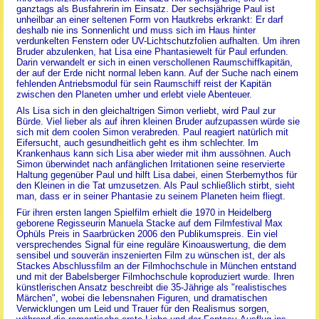
ganztags als Busfahrerin im Einsatz. Der sechsjährige Paul ist
unheilbar an einer seltenen Form von Hautkrebs erkrankt: Er darf
deshalb nie ins Sonnenlicht und muss sich im Haus hinter
verdunkelten Fenstern oder UV-Lichtschutzfolien aufhalten. Um ihren
Bruder abzulenken, hat Lisa eine Phantasiewelt für Paul erfunden.
Darin verwandelt er sich in einen verschollenen Raumschiffkapitän,
der auf der Erde nicht normal leben kann. Auf der Suche nach einem
fehlenden Antriebsmodul für sein Raumschiff reist der Kapitän
zwischen den Planeten umher und erlebt viele Abenteuer.
Als Lisa sich in den gleichaltrigen Simon verliebt, wird Paul zur
Bürde. Viel lieber als auf ihren kleinen Bruder aufzupassen würde sie
sich mit dem coolen Simon verabreden. Paul reagiert natürlich mit
Eifersucht, auch gesundheitlich geht es ihm schlechter. Im
Krankenhaus kann sich Lisa aber wieder mit ihm aussöhnen. Auch
Simon überwindet nach anfänglichen Irritationen seine reservierte
Haltung gegenüber Paul und hilft Lisa dabei, einen Sterbemythos für
den Kleinen in die Tat umzusetzen. Als Paul schließlich stirbt, sieht
man, dass er in seiner Phantasie zu seinem Planeten heim fliegt.
Für ihren ersten langen Spielfilm erhielt die 1970 in Heidelberg
geborene Regisseurin Manuela Stacke auf dem Filmfestival Max
Ophüls Preis in Saarbrücken 2006 den Publikumspreis. Ein viel
versprechendes Signal für eine reguläre Kinoauswertung, die dem
sensibel und souverän inszenierten Film zu wünschen ist, der als
Stackes Abschlussfilm an der Filmhochschule in München entstand
und mit der Babelsberger Filmhochschule koproduziert wurde. Ihren
künstlerischen Ansatz beschreibt die 35-Jährige als "realistisches
Märchen", wobei die lebensnahen Figuren, und dramatischen
Verwicklungen um Leid und Trauer für den Realismus sorgen,