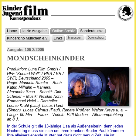
Home
letzte Ausgabe
Online-Archiv
Sonderdrucke
Kinderkino München e.V.
Links
Impressum
Datenschutz
Ausgabe 106-2/2006
MONDSCHEINKINDER
Produktion: Luna Film GmbH /
HFF "Konrad Wolf" / RBB / BR /
SWR; Deutschland 2005 –
Regie: Manuela Stacke – Buch:
Katrin Milhahn – Kamera:
Alexander Sass – Schnitt: Dirk
Schreier – Musik: Nicolas Nohn,
Emmanuel Heiel – Darsteller:
Leonie Krahl (Lisa), Lucas Hardt
(Simon), Lucas Calmus (Paul), Renate Krößner, Walter Kreye u. a. –
Länge: 90 Min. – Farbe – Verleih: Piffl Medien – Altersempfehlung:
ab 8 J.
In der Schule gilt die 13-jährige Lisa als Außenseiterin, denn jeden
Nachmittag muss sie sich um ihren kranken Bruder Paul kümmern.
Ihre alleinerziehende Mutter hat dazu nicht genug Zeit, sie ist