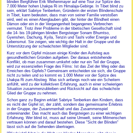
blinden Bergführer Erik Weihenmayer auf eine Tour zur Spitze des
7.000 Meter hohen Lhakpa Ri im Himalaja-Gebirge. In Tibet blind zu
sein, erklärt Sabriye Tenberken, Gründerin der ersten Blindenschule
in Tibet, kann bedeuten, dass man von seiner Familie verstoßen
wird, weil es einen Aberglauben gibt, der hinter der Blindheit einen
Dämon oder ein in der Vergangenheit begangenes Verbrechen
vermutet. Trotz ihrer Probleme in der tibetischen Gesellschaft sind
die 14- bis 19-jährigen blinden Bergsteiger Sonam Bhumtso,
Gyenshen, Dachung, Kyila, Tenzin und Tashi voller Energie und
Lebensmut. Sie zeigen, wie wichtig der Halt in der Gruppe und die
Unterstützung der schwächsten Mitglieder sind.
Kurz vor dem Gipfel müssen einige Kinder den Aufstieg aus
gesundheitlichen Gründen aufgeben. Der daraus entstehende
Konflikt, ob man zusammen umkehrt oder nur ein Teil der Gruppe,
wird zur essenziellen Frage des Films: Ist das Ziel der Weg oder das
Erreichen des Gipfels? Gemeinsam entscheiden sie sich, die Gruppe
nicht zu teilen und so kommt es 1.000 Meter vor der Spitze des
Lhakpa Ri zum Abstieg. Was sich anfangs noch wie ein Scheitern
anfühlt, wird zu der kollektiven Erfahrung, auch in einer schwierigen
Situation zusammenzubleiben und Rücksicht auf das schwächste
Glied der Gruppe zu nehmen.
Schon ganz zu Beginn erklärt Sabriye Tenberken den Kindern, dass
es nicht der Gipfel ist, der zählt, sondern das gemeinsame Erlebnis
in der Gruppe, der Zusammenhalt und das Zusammenspiel
untereinander. Das macht auch das Bergsteigen zu einer wichtigen
Erfahrung. Wer blind ist, muss auf seine Umwelt, seine Mitmenschen
vertrauen können und darauf bestehen. Diese "Sicht der Blinden"
lässt sich auf die Sehenden übertragen.