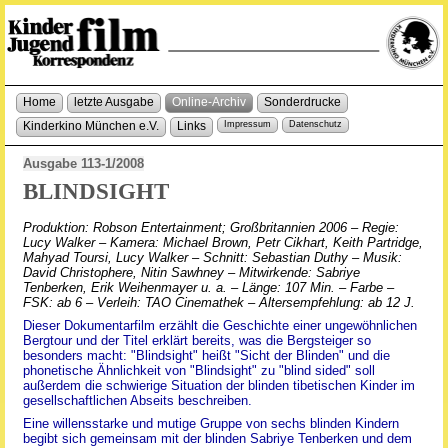
Home
letzte Ausgabe
Online-Archiv
Sonderdrucke
Kinderkino München e.V.
Links
Impressum
Datenschutz
Ausgabe 113-1/2008
BLINDSIGHT
Produktion: Robson Entertainment; Großbritannien 2006 – Regie:
Lucy Walker – Kamera: Michael Brown, Petr Cikhart, Keith Partridge,
Mahyad Toursi, Lucy Walker – Schnitt: Sebastian Duthy – Musik:
David Christophere, Nitin Sawhney – Mitwirkende: Sabriye
Tenberken, Erik Weihenmayer u. a. – Länge: 107 Min. – Farbe –
FSK: ab 6 – Verleih: TAO Cinemathek – Altersempfehlung: ab 12 J.
Dieser Dokumentarfilm erzählt die Geschichte einer ungewöhnlichen
Bergtour und der Titel erklärt bereits, was die Bergsteiger so
besonders macht: "Blindsight" heißt "Sicht der Blinden" und die
phonetische Ähnlichkeit von "Blindsight" zu "blind sided" soll
außerdem die schwierige Situation der blinden tibetischen Kinder im
gesellschaftlichen Abseits beschreiben.
Eine willensstarke und mutige Gruppe von sechs blinden Kindern
begibt sich gemeinsam mit der blinden Sabriye Tenberken und dem