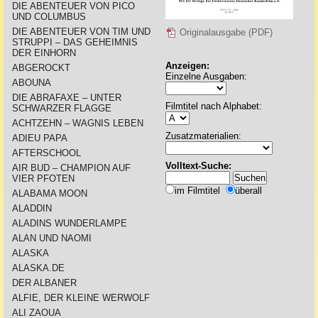
DIE ABENTEUER VON PICO
UND COLUMBUS
DIE ABENTEUER VON TIM UND
Originalausgabe (PDF)
STRUPPI – DAS GEHEIMNIS
DER EINHORN
Anzeigen:
ABGEROCKT
Einzelne Ausgaben:
ABOUNA
DIE ABRAFAXE – UNTER
Filmtitel nach Alphabet:
SCHWARZER FLAGGE
ACHTZEHN – WAGNIS LEBEN
Zusatzmaterialien:
ADIEU PAPA
AFTERSCHOOL
Volltext-Suche:
AIR BUD – CHAMPION AUF
VIER PFOTEN
im Filmtitel
überall
ALABAMA MOON
ALADDIN
ALADINS WUNDERLAMPE
ALAN UND NAOMI
ALASKA
ALASKA.DE
DER ALBANER
ALFIE, DER KLEINE WERWOLF
ALI ZAOUA