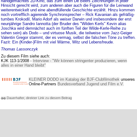
handgemachtes 2D-Kino, das zum einen De Beers Zeichnungen in jeder
Hinsicht gerecht wird, zum anderen aber auch die Figuren für die Leinwand
weiterentwickelt und eine abendfüllende Geschichte erzählt. Hinzu kommen
noch vortrefflich agierende Synchronsprecher – Rick Kavanian als gefräßig-
tumbes Krokodil, Mario Adorf als weiser Darwin und insbesondere der erst
neunjährige Sandro Iannotta (der Bruder des "Wilden Kerls" Kevin alias
Joschka wird demnächst auch im fünften Teil der Wilde-Kerle-Reihe zu
sehen sein) als Dodo – und virtuose Musik, die teilweise vom Jazz-Geiger
Valentin Gregor stammt, der es vermag, selbst die falschen Töne zu treffen.
Fazit: Ein (Kinder-)Film mit viel Wärme, Witz und Lebensfreude.
Thomas Lassonczyk
Zu diesem Film siehe auch:
KJK 113-1/2008 -
Interview - "Wir können stringenter produzieren, wenn
alles in einer Hand bleibt"
KLEINER DODO im Katalog der BJF-Clubfilmothek
unseres
Online-Partners
Bundesverband Jugend und Film e.V.
Dauerhafter, direkter Link zu diesem Beitrag