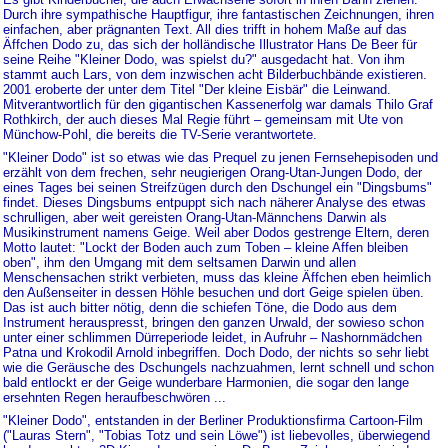
Durch ihre sympathische Hauptfigur, ihre fantastischen Zeichnungen, ihren
einfachen, aber prägnanten Text. All dies trifft in hohem Maße auf das
Äffchen Dodo zu, das sich der holländische Illustrator Hans De Beer für
seine Reihe "Kleiner Dodo, was spielst du?" ausgedacht hat. Von ihm
stammt auch Lars, von dem inzwischen acht Bilderbuchbände existieren.
2001 eroberte der unter dem Titel "Der kleine Eisbär" die Leinwand.
Mitverantwortlich für den gigantischen Kassenerfolg war damals Thilo Graf
Rothkirch, der auch dieses Mal Regie führt – gemeinsam mit Ute von
Münchow-Pohl, die bereits die TV-Serie verantwortete.
"Kleiner Dodo" ist so etwas wie das Prequel zu jenen Fernsehepisoden und
erzählt von dem frechen, sehr neugierigen Orang-Utan-Jungen Dodo, der
eines Tages bei seinen Streifzügen durch den Dschungel ein "Dingsbums"
findet. Dieses Dingsbums entpuppt sich nach näherer Analyse des etwas
schrulligen, aber weit gereisten Orang-Utan-Männchens Darwin als
Musikinstrument namens Geige. Weil aber Dodos gestrenge Eltern, deren
Motto lautet: "Lockt der Boden auch zum Toben – kleine Affen bleiben
oben", ihm den Umgang mit dem seltsamen Darwin und allen
Menschensachen strikt verbieten, muss das kleine Äffchen eben heimlich
den Außenseiter in dessen Höhle besuchen und dort Geige spielen üben.
Das ist auch bitter nötig, denn die schiefen Töne, die Dodo aus dem
Instrument herauspresst, bringen den ganzen Urwald, der sowieso schon
unter einer schlimmen Dürreperiode leidet, in Aufruhr – Nashornmädchen
Patna und Krokodil Arnold inbegriffen. Doch Dodo, der nichts so sehr liebt
wie die Geräusche des Dschungels nachzuahmen, lernt schnell und schon
bald entlockt er der Geige wunderbare Harmonien, die sogar den lange
ersehnten Regen heraufbeschwören ...
"Kleiner Dodo", entstanden in der Berliner Produktionsfirma Cartoon-Film
("Lauras Stern", "Tobias Totz und sein Löwe") ist liebevolles, überwiegend