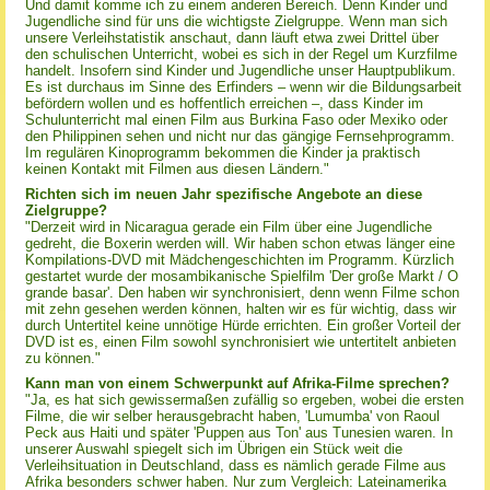
Und damit komme ich zu einem anderen Bereich. Denn Kinder und
Jugendliche sind für uns die wichtigste Zielgruppe. Wenn man sich
unsere Verleihstatistik anschaut, dann läuft etwa zwei Drittel über
den schulischen Unterricht, wobei es sich in der Regel um Kurzfilme
handelt. Insofern sind Kinder und Jugendliche unser Hauptpublikum.
Es ist durchaus im Sinne des Erfinders – wenn wir die Bildungsarbeit
befördern wollen und es hoffentlich erreichen –, dass Kinder im
Schulunterricht mal einen Film aus Burkina Faso oder Mexiko oder
den Philippinen sehen und nicht nur das gängige Fernsehprogramm.
Im regulären Kinoprogramm bekommen die Kinder ja praktisch
keinen Kontakt mit Filmen aus diesen Ländern."
Richten sich im neuen Jahr spezifische Angebote an diese
Zielgruppe?
"Derzeit wird in Nicaragua gerade ein Film über eine Jugendliche
gedreht, die Boxerin werden will. Wir haben schon etwas länger eine
Kompilations-DVD mit Mädchengeschichten im Programm. Kürzlich
gestartet wurde der mosambikanische Spielfilm 'Der große Markt / O
grande basar'. Den haben wir synchronisiert, denn wenn Filme schon
mit zehn gesehen werden können, halten wir es für wichtig, dass wir
durch Untertitel keine unnötige Hürde errichten. Ein großer Vorteil der
DVD ist es, einen Film sowohl synchronisiert wie untertitelt anbieten
zu können."
Kann man von einem Schwerpunkt auf Afrika-Filme sprechen?
"Ja, es hat sich gewissermaßen zufällig so ergeben, wobei die ersten
Filme, die wir selber herausgebracht haben, 'Lumumba' von Raoul
Peck aus Haiti und später 'Puppen aus Ton' aus Tunesien waren. In
unserer Auswahl spiegelt sich im Übrigen ein Stück weit die
Verleihsituation in Deutschland, dass es nämlich gerade Filme aus
Afrika besonders schwer haben. Nur zum Vergleich: Lateinamerika