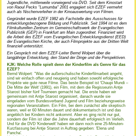
Jugendliche, mittlerweile vorwiegend via DVD. Seit dem Kinostart
von Raoul Pecks "Lumumba" 2001 engagiert sich EZEF vermehrt
auch als Nischenverleiher in der Kinoauswertung von Filmen.
Gegründet wurde EZEF 1982 als Fachstelle des Ausschusses für
entwicklungsbezogene Bildung und Publizistik. Seit 1994 ist es dem
Filmkulturellen Zentrum im Gemeinschaftswerk der Evangelischen
Publizistik (GEP) in Frankfurt am Main zugeordnet. Finanziert wird
die Arbeit des EZEF vom Evangelischen Entwicklungsdienst (EED)
der Evangelischen Kirche, der auch Filmprojekte aus der Dritten Welt
finanziell unterstützt.
Ein Gespräch mit dem EZEF-Leiter Bernd Wolpert über die
langjährige Entwicklung, den Stand der Dinge und die Perspektiven.
KJK: Welche Rolle spielt denn der Kinderfilm als Genre für das
EZEF?
Bernd Wolpert: "Was die außerschulische Kinderfilmarbeit angeht,
sind wir einfach offen und neugierig und haben sowohl erfolgreiche
Projekte wie gute neue Filme. Das beste Beispiel ist 'Chaupi Mundi –
Die Mitte der Welt' (1991), ein Film, mit dem die Regisseurin Antje
Starost bisher fünf Tourneen gemacht hat. Die erste haben wir
gemeinsam mit Antje Starost organisiert, danach wurde sie
eingeladen vom Bundesverband Jugend und Film beziehungsweise
regionalen Veranstaltern. Ein Film, bei dem zunächst alle skeptisch
waren, weil er 60 Minuten dauert und dokumentarisch ist und das
angeblich bei Kindern nicht ankommt. Aber es ging nicht nur gut,
sondern der Film ist über die Jahre dauerhaft erfolgreich im Verleih.
Und für die DVD 'Kinderwelt' haben wir dann noch eine 25-Minuten-
Kurzfassung bei Antje Starost in Auftrag gegeben: 'Elena und
Pancha'.