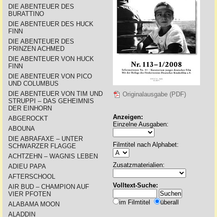
DIE ABENTEUER DES
BURATTINO
DIE ABENTEUER DES HUCK
FINN
DIE ABENTEUER DES
PRINZEN ACHMED
DIE ABENTEUER VON HUCK
FINN
DIE ABENTEUER VON PICO
UND COLUMBUS
DIE ABENTEUER VON TIM UND
Originalausgabe (PDF)
STRUPPI – DAS GEHEIMNIS
DER EINHORN
Anzeigen:
ABGEROCKT
Einzelne Ausgaben:
ABOUNA
DIE ABRAFAXE – UNTER
Filmtitel nach Alphabet:
SCHWARZER FLAGGE
ACHTZEHN – WAGNIS LEBEN
Zusatzmaterialien:
ADIEU PAPA
AFTERSCHOOL
Volltext-Suche:
AIR BUD – CHAMPION AUF
VIER PFOTEN
im Filmtitel
überall
ALABAMA MOON
ALADDIN