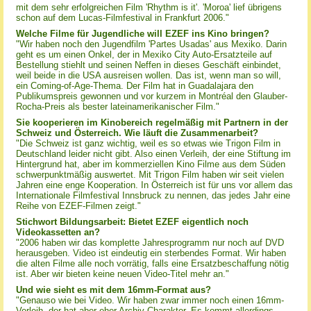
mit dem sehr erfolgreichen Film 'Rhythm is it'. 'Moroa' lief übrigens
schon auf dem Lucas-Filmfestival in Frankfurt 2006."
Welche Filme für Jugendliche will EZEF ins Kino bringen?
"Wir haben noch den Jugendfilm 'Partes Usadas' aus Mexiko. Darin
geht es um einen Onkel, der in Mexiko City Auto-Ersatzteile auf
Bestellung stiehlt und seinen Neffen in dieses Geschäft einbindet,
weil beide in die USA ausreisen wollen. Das ist, wenn man so will,
ein Coming-of-Age-Thema. Der Film hat in Guadalajara den
Publikumspreis gewonnen und vor kurzem in Montréal den Glauber-
Rocha-Preis als bester lateinamerikanischer Film."
Sie kooperieren im Kinobereich regelmäßig mit Partnern in der
Schweiz und Österreich. Wie läuft die Zusammenarbeit?
"Die Schweiz ist ganz wichtig, weil es so etwas wie Trigon Film in
Deutschland leider nicht gibt. Also einen Verleih, der eine Stiftung im
Hintergrund hat, aber im kommerziellen Kino Filme aus dem Süden
schwerpunktmäßig auswertet. Mit Trigon Film haben wir seit vielen
Jahren eine enge Kooperation. In Österreich ist für uns vor allem das
Internationale Filmfestival Innsbruck zu nennen, das jedes Jahr eine
Reihe von EZEF-Filmen zeigt."
Stichwort Bildungsarbeit: Bietet EZEF eigentlich noch
Videokassetten an?
"2006 haben wir das komplette Jahresprogramm nur noch auf DVD
herausgeben. Video ist eindeutig ein sterbendes Format. Wir haben
die alten Filme alle noch vorrätig, falls eine Ersatzbeschaffung nötig
ist. Aber wir bieten keine neuen Video-Titel mehr an."
Und wie sieht es mit dem 16mm-Format aus?
"Genauso wie bei Video. Wir haben zwar immer noch einen 16mm-
Verleih, der hat aber eher Archiv-Charakter. Es kommt allerdings