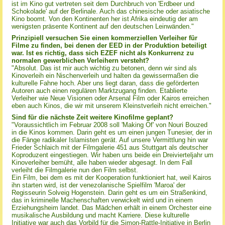
ist im Kino gut vertreten seit dem Durchbruch von 'Erdbeer und
Schokolade' auf der Berlinale. Auch das chinesische oder asiatische
Kino boomt. Von den Kontinenten her ist Afrika eindeutig der am
wenigsten präsente Kontinent auf den deutschen Leinwänden."
Prinzipiell versuchen Sie einen kommerziellen Verleiher für
Filme zu finden, bei denen der EED in der Produktion beteiligt
war. Ist es richtig, dass sich EZEF nicht als Konkurrenz zu
normalen gewerblichen Verleihern versteht?
"Absolut. Das ist mir auch wichtig zu betonen, denn wir sind als
Kinoverleih ein Nischenverleih und halten da gewissermaßen die
kulturelle Fahne hoch. Aber uns liegt daran, dass die geförderten
Autoren auch einen regulären Marktzugang finden. Etablierte
Verleiher wie Neue Visionen oder Arsenal Film oder Kairos erreichen
eben auch Kinos, die wir mit unserem Kleinstverleih nicht erreichen."
Sind für die nächste Zeit weitere Kinofilme geplant?
"Voraussichtlich im Februar 2008 soll 'Making Of' von Nouri Bouzed
in die Kinos kommen. Darin geht es um einen jungen Tunesier, der in
die Fänge radikaler Islamisten gerät. Auf unsere Vermittlung hin war
Frieder Schlaich mit der Filmgalerie 451 aus Stuttgart als deutscher
Koproduzent eingestiegen. Wir haben uns beide ein Dreivierteljahr um
Kinoverleiher bemüht, alle haben wieder abgesagt. In dem Fall
verleiht die Filmgalerie nun den Film selbst.
Ein Film, bei dem es mit der Kooperation funktioniert hat, weil Kairos
ihn starten wird, ist der venezolanische Spielfilm 'Maroa' der
Regisseurin Solveig Hogenstein. Darin geht es um ein Straßenkind,
das in kriminelle Machenschaften verwickelt wird und in einem
Erziehungsheim landet. Das Mädchen erhält in einem Orchester eine
musikalische Ausbildung und macht Karriere. Diese kulturelle
Initiative war auch das Vorbild für die Simon-Rattle-Initiative in Berlin