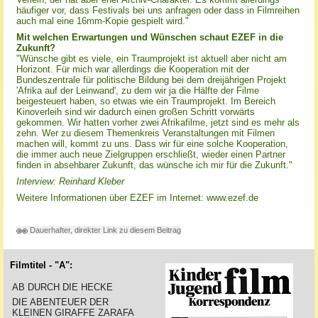
häufiger vor, dass Festivals bei uns anfragen oder dass in Filmreihen
auch mal eine 16mm-Kopie gespielt wird."
Mit welchen Erwartungen und Wünschen schaut EZEF in die
Zukunft?
"Wünsche gibt es viele, ein Traumprojekt ist aktuell aber nicht am
Horizont. Für mich war allerdings die Kooperation mit der
Bundeszentrale für politische Bildung bei dem dreijährigen Projekt
'Afrika auf der Leinwand', zu dem wir ja die Hälfte der Filme
beigesteuert haben, so etwas wie ein Traumprojekt. Im Bereich
Kinoverleih sind wir dadurch einen großen Schritt vorwärts
gekommen. Wir hatten vorher zwei Afrikafilme, jetzt sind es mehr als
zehn. Wer zu diesem Themenkreis Veranstaltungen mit Filmen
machen will, kommt zu uns. Dass wir für eine solche Kooperation,
die immer auch neue Zielgruppen erschließt, wieder einen Partner
finden in absehbarer Zukunft, das wünsche ich mir für die Zukunft."
Interview: Reinhard Kleber
Weitere Informationen über EZEF im Internet: www.ezef.de
Dauerhafter, direkter Link zu diesem Beitrag
Filmtitel - "A":
AB DURCH DIE HECKE
DIE ABENTEUER DER
KLEINEN GIRAFFE ZARAFA