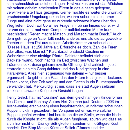
sich schrecklich an solchen Tagen. Erst vor kurzem ist das Mädchen
mit seinen daheim arbeitenden Eltern in das einsam gelegene,
verwinkelte alte Haus gezogen. Gerne möchte es weiter die unwirtlich
erscheinende Umgebung erkunden, wo ihm schon ein seltsamer
Junge und eine nicht geheuer wirkende schwarze Katze über den
Weg liefen. Doch auf Coralines Frage hin, ob sie hinaus dürfe, wird
ihr von der nicht mal vom Computer aufblickenden Mutter kurz
beschieden: "Regen macht Matsch und Matsch macht Dreck." Auch
dem gutmütigeren Vater fällt nichts anderes ein, als die aufgeweckte
Tochter mit dem Rat aus seinem Arbeitszimmer zu scheuchen:
"Dieses Haus ist 150 Jahre alt. Erforsche es doch. Zähl die Türen
oder alles, was blau ist." Kurz darauf entdeckt Coraline im
Wohnzimmer eine niedrige Pforte. Dahinter befindet sich eine
Backsteinwand. Noch nachts im Bett zwischen Wachen und
Träumen lockt diese geheimnisvolle Öffnung. Und wirklich – jetzt
erstreckt sich ein Gang dahinter und das Kind gelangt in eine
Parallelwelt. Alles hier ist genauso wie daheim – nur besser
organisiert. Da gibt es ein Paar, das den Eltern total gleicht, leckeres
Essen kocht, über Zeit verfügt und den Garten in ein Blumenparadies
verwandelt hat. Merkwürdig ist nur, dass sie statt Augen seltsam
blicklose schwarze Knöpfe im Gesicht tragen.
Henry Selick hat mit "Coraline" aus dem gleichnamigen Kinderroman
des Comic- und Fantasy-Autors Neil Gaiman (auf Deutsch 2003 im
Arena-Verlag erschienen) einen begeisternden, wunderbar schaurigen
Puppentrickfilm gezaubert. Im Vorspann sehen wir, wie solche
Puppen genäht werden. Und bereits an dieser Stelle, wenn die Nadel
durch die Knöpfe sticht, die als Augen fungieren, spüren wir, dass es
sich hier nicht um Disney-Süßigkeiten, sondern um kräftigere Kost
handelt. Der Stop-Motion-Künstler Selick ("James und der