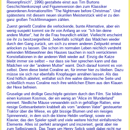
Riesenpfirsich", 1996) gestaltete einst aus Tim Burtons
Geschichtenkonzept und Figurenversion den zum Klassiker
gewordenen Animationsfilm "The Nightmare before Christmas". Und
spätestens mit diesem neuen skurrilen Meisterstück wird er zu den
ganz großen Trickfilmmagiern zählen.
Zuerst genießt Coraline die verlockende, bunte Alternative, aber ein
wenig suspekt kommt sie ihr von Anfang an vor. "Ich bin deine
andere Mutter", hat ihr die Frau freundlich erklärt. Vielleicht erscheint
sie ihr zu besitzergreifend. Jedenfalls schlüpft das Mädchen wieder
durch den Gang zurück, um sich zu einem anderen Zeitpunkt erneut
anlocken zu lassen. Die schon im normalen Leben reichlich verdreht
wirkenden Mitbewohner des Hauses tauchen in noch verrückteren
Konstellationen in der anderen Welt wieder auf. Einzig die Katze
bleibt immer sie selbst – nur dass sie hier sprechen kann und das
Mädchen vor der "anderen Mutter" warnt. Doch darauf kommt es von
selbst. Denn diese bietet Coraline an, für immer hier zu bleiben. Dazu
müsse sie sich nur ebenfalls Knopfaugen annähen lassen. Als das
Kind höflich ablehnt, entfaltet sich ihre wahre dämonische Seite und
schließlich muss Coraline noch ihre wirklichen Eltern aus den Klauen
der Hexe befreien.
Gruselige und drollige Geschöpfe geistern durch den Film. Sie bilden
einen kuriosen Kosmos, der ein wenig an "Alice im Wunderland"
erinnert. Niedliche Mäuse verwandeln sich in gefräßige Ratten, eine
riesige Gottesanbeterin krabbelt als vom "anderen Vater" gesteuerter
Traktor über die Wiese, es gibt bissige Blumen und ein riesiges
Spinnennetz, in dem sich die kleine Heldin verfängt, sowie ein
Klavier, das den Spieler spielt und viele weitere höchst einfallsreiche
Elemente. Alles ist perfekt arrangiert und inszeniert, gerät aber nie
zum Selbstzweck. Das Team um Henry Selick spielt dabei nicht nur