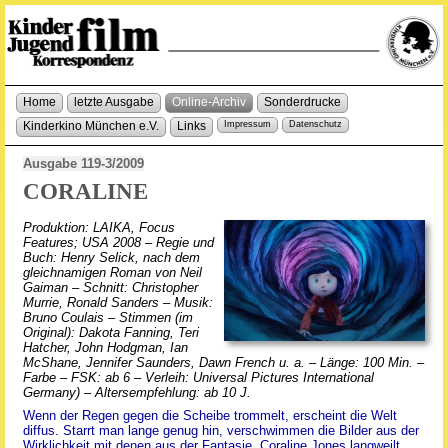
Home
letzte Ausgabe
Online-Archiv
Sonderdrucke
Kinderkino München e.V.
Links
Impressum
Datenschutz
Ausgabe 119-3/2009
CORALINE
Produktion: LAIKA, Focus
Features; USA 2008 – Regie und
Buch: Henry Selick, nach dem
gleichnamigen Roman von Neil
Gaiman – Schnitt: Christopher
Murrie, Ronald Sanders – Musik:
Bruno Coulais – Stimmen (im
Original): Dakota Fanning, Teri
Hatcher, John Hodgman, Ian
McShane, Jennifer Saunders, Dawn French u. a. – Länge: 100 Min. –
Farbe – FSK: ab 6 – Verleih: Universal Pictures International
Germany) – Altersempfehlung: ab 10 J.
Wenn der Regen gegen die Scheibe trommelt, erscheint die Welt
diffus. Starrt man lange genug hin, verschwimmen die Bilder aus der
Wirklichkeit mit denen aus der Fantasie. Coraline Jones langweilt