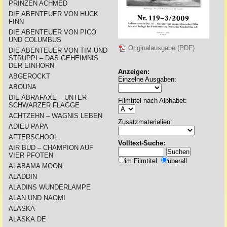
PRINZEN ACHMED
DIE ABENTEUER VON HUCK
FINN
DIE ABENTEUER VON PICO
UND COLUMBUS
Originalausgabe (PDF)
DIE ABENTEUER VON TIM UND
STRUPPI – DAS GEHEIMNIS
DER EINHORN
Anzeigen:
ABGEROCKT
Einzelne Ausgaben:
ABOUNA
DIE ABRAFAXE – UNTER
Filmtitel nach Alphabet:
SCHWARZER FLAGGE
ACHTZEHN – WAGNIS LEBEN
Zusatzmaterialien:
ADIEU PAPA
AFTERSCHOOL
Volltext-Suche:
AIR BUD – CHAMPION AUF
VIER PFOTEN
im Filmtitel
überall
ALABAMA MOON
ALADDIN
ALADINS WUNDERLAMPE
ALAN UND NAOMI
ALASKA
ALASKA.DE