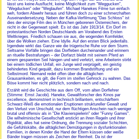
lässt uns keine Ausflucht, keine Möglichkeit zum "Weggucken",
"Wegducken" oder "Weglaufen". Michael Hanekes Filme tun einfach
weh, fordern Abwehr heraus und führen doch zu einer schmerzhaften
Auseinandersetzung. Neben der Kafka-Verfilmung "Das Schloss" ist
dies der einzige Film des in München geborenen Österreichers, der
nicht in der Gegenwart spielt. Es ist das Jahr 1913/14. Ein Dorf im
protestantischen Norden Deutschlands am Vorabend des Ersten
Weltkrieges. Friedlich schauen sie aus, die wogenden Kornfelder,
über die Wolken ziehen. Eine Idylle. Auf den ersten Blick jedenfalls.
Irgendwie wirkt das Ganze wie die trügerische Ruhe vor dem Sturm.
Seltsame Vorfälle bringen das Dorfleben durcheinander und erinnern
an rituelle Bestrafungen – der Dorfarzt bleibt mit seinem Pferd an
einem gespannten Seil hängen und wird verletzt, eine Arbeiterin stirbt
bei einem tödlichen Unfall, ein Junge wird verprügelt, ein geistig
behindertes Kind gequält, dazu kommen Brandstiftung und ein
Selbstmord. Niemand redet offen über die alltäglichen
Grausamkeiten, es gilt, die Form im steifen Gehrock zu wahren. Das
Böse kommt hier nicht plötzlich, sondern nach und nach.
Erzählt wird die Geschichte aus dem Off, vom alten Dorflehrer
(Stimme: Ernst Jacobi). Haneke, Gewaltforscher des Kinos par
excellence, demonstriert in technisch brillantem, entschärftem
Schwarz-Weiß die emotionalen Eruptionen struktureller Gewalt und
den Verlust von Unschuld, nur dem flüchtigen Anschein nach weniger
brutal und offensiv als in "Die Klavierspielerin" oder "Funny Games".
Die wilhelminische Gesellschaft erstickt an ihren Regeln und ihrer
Rigidität, alles hat seine Ordnung, die Trennung sozialer Schichten,
die Gefühlskälte, die alltäglichen Demütigungen in dysfunktionalen
Familien, in denen Kinder die Hand der Eltern küssen oder weiße
Bänder tragen müssen als Zeichen der Reinheit. Da ist der