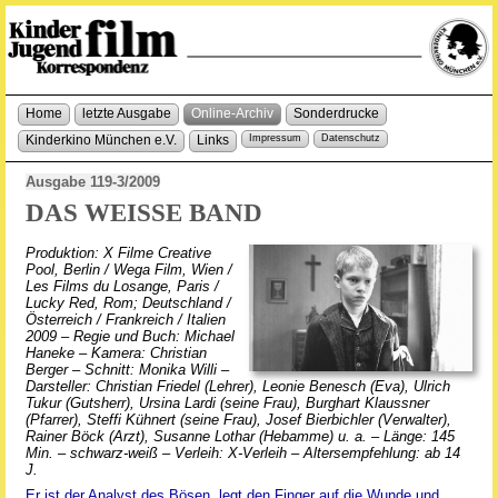
Home
letzte Ausgabe
Online-Archiv
Sonderdrucke
Kinderkino München e.V.
Links
Impressum
Datenschutz
Ausgabe 119-3/2009
DAS WEISSE BAND
Produktion: X Filme Creative
Pool, Berlin / Wega Film, Wien /
Les Films du Losange, Paris /
Lucky Red, Rom; Deutschland /
Österreich / Frankreich / Italien
2009 – Regie und Buch: Michael
Haneke – Kamera: Christian
Berger – Schnitt: Monika Willi –
Darsteller: Christian Friedel (Lehrer), Leonie Benesch (Eva), Ulrich
Tukur (Gutsherr), Ursina Lardi (seine Frau), Burghart Klaussner
(Pfarrer), Steffi Kühnert (seine Frau), Josef Bierbichler (Verwalter),
Rainer Böck (Arzt), Susanne Lothar (Hebamme) u. a. – Länge: 145
Min. – schwarz-weiß – Verleih: X-Verleih – Altersempfehlung: ab 14
J.
Er ist der Analyst des Bösen, legt den Finger auf die Wunde und