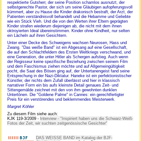
respektierte Gutsherr, der seine Position schamlos ausnutzt, der
selbstgerechte Pastor, der sich um seine Gläubigen aufopferungsvoll
kümmert, aber zu Hause die Kinder drakonisch bestraft, der Arzt, der
Patienten verständnisvoll behandelt und die Hebamme und Geliebte
wie ein Stück Vieh. Und die von den Werten ihrer Eltern geprägten
Kinder strafen wiederum diejenigen ab, die nicht mit dem ihnen
oktroyierten Ideal übereinstimmen. Kinder ohne Kindheit, nur selten
ein Lächeln auf ihren Gesichtern.
Unter einer Decke des Schweigens wachsen Neurosen, Hass und
Zwang. "Das weiße Band" ist ein Abgesang auf eine Gesellschaft,
die auf den Schlachtfeldern des Ersten Weltkriegs verschwand, und
eine Generation, die unter Hitler als Schergen aufstieg. Auch wenn
der Regisseur keine spezifische Beziehung zwischen seinem Film
und dem Faschismus ziehen möchte und auf Allgemeingültigkeit
pocht, die Saat des Bösen ging auf, der Untertanengeist fand seine
Entsprechung in der Nazi-Diktatur. Haneke ist ein perfektionistischer
Künstler, der nichts dem Zufall überlässt und hier in klassisch
narrativer Form ein bis aufs kleinste Detail genaues Zeit- und
Sittengemälde zeichnet mit den von ihm gewohnten dunklen
Untertönen. Die "Goldene Palme" in Cannes: ein gerechtfertigter
Preis für ein verstörendes und beklemmendes Meisterwerk.
Margret Köhler
Zu diesem Film siehe auch:
KJK 119-3/2009 -
Interview - "Inspiriert haben uns die Schwarz-Weiß-
Fotos der Zeit, wir suchten zeitgenössische Gesichter"
DAS WEISSE BAND im Katalog der BJF-