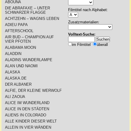
ABOUNA
DIE ABRAFAXE – UNTER
Filmtitel nach Alphabet:
SCHWARZER FLAGGE
ACHTZEHN – WAGNIS LEBEN
Zusatzmaterialien:
ADIEU PAPA
AFTERSCHOOL
Volltext-Suche:
AIR BUD – CHAMPION AUF
VIER PFOTEN
im Filmtitel
überall
ALABAMA MOON
ALADDIN
ALADINS WUNDERLAMPE
ALAN UND NAOMI
ALASKA
ALASKA.DE
DER ALBANER
ALFIE, DER KLEINE WERWOLF
ALI ZAOUA
ALICE IM WUNDERLAND
ALICE IN DEN STÄDTEN
ALIENS IN COLORADO
ALLE KINDER DIESER WELT
ALLEIN IN VIER WÄNDEN