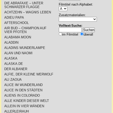
DIE ABRAFAXE – UNTER
Filmtitel nach Alphabet:
SCHWARZER FLAGGE
ACHTZEHN – WAGNIS LEBEN
Zusatzmaterialien:
ADIEU PAPA
AFTERSCHOOL
Volltext-Suche:
AIR BUD – CHAMPION AUF
VIER PFOTEN
im Filmtitel
überall
ALABAMA MOON
ALADDIN
ALADINS WUNDERLAMPE
ALAN UND NAOMI
ALASKA
ALASKA.DE
DER ALBANER
ALFIE, DER KLEINE WERWOLF
ALI ZAOUA
ALICE IM WUNDERLAND
ALICE IN DEN STÄDTEN
ALIENS IN COLORADO
ALLE KINDER DIESER WELT
ALLEIN IN VIER WÄNDEN
ALLERLEIRAUH