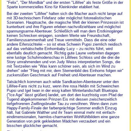
"Felix", "Der Mondbär" und der ersten "Lillifee" als feste Größe in der
Sparte kommerzielles Kino für Kleinkinder etabliert hat.
Bei der zweiten "Lillifee" halten sich die Macher auch nicht lange auf
mit 3D-technischem Firlefanz oder möglichst fotorealistischen
Szenarien. Hauptsache, die magische Welt der kleinen Prinzessin ist
kunterbunt und ihre Figuren erleben nachvollziehbare und möglichst
spannungsarme Abenteuer. Schließlich will man dem Erstkinogänger
keinen Schrecken einjagen, sondern Werte wie Freundschaft,
Familienzusammenhalt und Treue vermitteln. Dass die eine oder
andere Eifersüchtelei – so ist etwa Schwein Pupsi ziemlich neidisch
auf das verhätschelte Einhornbaby Lucy – zu nichts führt, wird
ebenfalls deutlich gemacht. Richtig gute Laune verbreiten dagegen
eine lustige Schuhmodenschau in Lillifees Schloss und die drei die
Story umrahmenden und von Judy Weiss interpretierten Songs, die
mit Textzeilen wie "Was kann schöner sein, als sich im Wind zu
drehen" oder "Flieg mit mir, dem Sternenbild des Einhorns folgen wir"
zuckersüßen Geschmack auf Freiheit und Abenteuer machen.
Tatsächlich kommen auch wilde Sandkasten-Abenteurer unter den
Lillifee-Fans nicht zu kurz, wenn ihre rosa Heldin mit Schweinchen
Pupsi und Igel Iwan in der eisig kalten Winterlandschaft Bluetopia
("Ice Age" lässt grüßen) landet, um dort den kurzfristig vom Pfad der
Tugend abgekommenen Prinzen Eis mit dessen zwischenzeitlich
tiefgefrorenen Zwillingsbruder Tau zu versöhnen. Wenn dann zum
Happy-Family-Finale der farbenprächtige Sommer endlich Einzug
hält, hat Gabriele Walther und ihr Team einmal mehr mit einfach-
eindimensionalen, harmlos-charmanten Wohlfühlbildern eine ganze
Generation von pink gekleideten Mädchen verzaubert und ein
bisschen glücklicher gemacht.