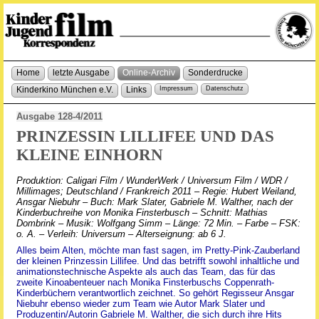
Home
letzte Ausgabe
Online-Archiv
Sonderdrucke
Kinderkino München e.V.
Links
Impressum
Datenschutz
Ausgabe 128-4/2011
PRINZESSIN LILLIFEE UND DAS
KLEINE EINHORN
Produktion: Caligari Film / WunderWerk / Universum Film / WDR /
Millimages; Deutschland / Frankreich 2011 – Regie: Hubert Weiland,
Ansgar Niebuhr – Buch: Mark Slater, Gabriele M. Walther, nach der
Kinderbuchreihe von Monika Finsterbusch – Schnitt: Mathias
Dombrink – Musik: Wolfgang Simm – Länge: 72 Min. – Farbe – FSK:
o. A. – Verleih: Universum – Alterseignung: ab 6 J.
Alles beim Alten, möchte man fast sagen, im Pretty-Pink-Zauberland
der kleinen Prinzessin Lillifee. Und das betrifft sowohl inhaltliche und
animationstechnische Aspekte als auch das Team, das für das
zweite Kinoabenteuer nach Monika Finsterbuschs Coppenrath-
Kinderbüchern verantwortlich zeichnet. So gehört Regisseur Ansgar
Niebuhr ebenso wieder zum Team wie Autor Mark Slater und
Produzentin/Autorin Gabriele M. Walther, die sich durch ihre Hits