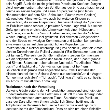
Reaktion aus, möglicherweise ist "Massai" den jungen Zuschauern
kein Begriff. Auch die (nicht geladene) Pistole am Kopf des Jungen
bleibt unkommentiert, aber ein Schüler aus der 5. Klasse kaut hierbei
nervös an seinen Nägeln und seine Körpersprache (unruhiges
Herumrutschen auf dem Sitz, Schaukeln, Fäuste vorm Gesicht)
während des Films verrät, wie auch bei weiteren Kindern zu
beobachten, die innere Anspannung. Insgesamt steigt die Spannung
im Publikum umso stärker, je prekärer Simons Lage wird. Mit seiner
Gefangennahme erreicht die Aufmerksamkeit einen Höhepunkt. In
der Szene, in der Amos Simon knebeln muss, werden die Schüler
wieder unruhig, es wird viel geflüstert. Bei diversen Gelegenheiten
wird der Stress mit witzigen Kommentaren und Lachen kompensiert,
etwa wenn Kanini auf dem gemächlichen Mopedtaxi zur
Polizeistation in Nairobi unterwegs ist ("voll schnell!") oder als Amos
sich im Dunkeln vor der Polizei versteckt ("Ein Schwarzer kann sich
gut tarnen"). Wie sehr die Schüler mitfiebern, zeigen Kommentare
wie die folgenden: "Ich würde den fallen lassen, den Spast" (Amos'
und Simons Balanceakt oberhalb der Nachtclub-Tanzfläche), "Heul
doch!" und fachkundig: "Der wär schon längst tot bei 'nem
Bauchschuss!“ (Amos wird angeschossen). Zwei Fünftklässler
klinken sich bei dieser Schuss-Szene aus und schließen die Augen:
"Ich geh mal schlafen" – "Ich auch". "Voll krass" heißt es schließlich,
als Amos im künstlichen Koma liegt.
Reaktionen nach der Vorstellung
Da keine Gäste seitens der Filmproduktion anwesend sind, gibt die
Kinderfilmfestleiterin Katrin Hoffmann Auskunft zu den Hintergründen
des dokumentarisch anmutenden Films. So erfährt das Publikum,
dass der Darsteller von Simon tatsächlich Simon heißt und als
Adoptivkind in Dänemark lebt, seine Geschichte allerdings nicht
identisch ist mit der Filmhandlung. Dass es sich um einen Spielfilm