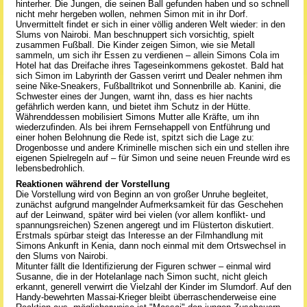
hinterher. Die Jungen, die seinen Ball gefunden haben und so schnell
nicht mehr hergeben wollen, nehmen Simon mit in ihr Dorf.
Unvermittelt findet er sich in einer völlig anderen Welt wieder: in den
Slums von Nairobi. Man beschnuppert sich vorsichtig, spielt
zusammen Fußball. Die Kinder zeigen Simon, wie sie Metall
sammeln, um sich ihr Essen zu verdienen – allein Simons Cola im
Hotel hat das Dreifache ihres Tageseinkommens gekostet. Bald hat
sich Simon im Labyrinth der Gassen verirrt und Dealer nehmen ihm
seine Nike-Sneakers, Fußballtrikot und Sonnenbrille ab. Kanini, die
Schwester eines der Jungen, warnt ihn, dass es hier nachts
gefährlich werden kann, und bietet ihm Schutz in der Hütte.
Währenddessen mobilisiert Simons Mutter alle Kräfte, um ihn
wiederzufinden. Als bei ihrem Fernsehappell von Entführung und
einer hohen Belohnung die Rede ist, spitzt sich die Lage zu:
Drogenbosse und andere Kriminelle mischen sich ein und stellen ihre
eigenen Spielregeln auf – für Simon und seine neuen Freunde wird es
lebensbedrohlich.
Reaktionen während der Vorstellung
Die Vorstellung wird von Beginn an von großer Unruhe begleitet,
zunächst aufgrund mangelnder Aufmerksamkeit für das Geschehen
auf der Leinwand, später wird bei vielen (vor allem konflikt- und
spannungsreichen) Szenen angeregt und im Flüsterton diskutiert.
Erstmals spürbar steigt das Interesse an der Filmhandlung mit
Simons Ankunft in Kenia, dann noch einmal mit dem Ortswechsel in
den Slums von Nairobi.
Mitunter fällt die Identifizierung der Figuren schwer – einmal wird
Susanne, die in der Hotelanlage nach Simon sucht, nicht gleich
erkannt, generell verwirrt die Vielzahl der Kinder im Slumdorf. Auf den
Handy-bewehrten Massai-Krieger bleibt überraschenderweise eine