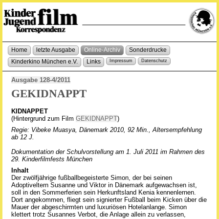
Home
letzte Ausgabe
Online-Archiv
Sonderdrucke
Kinderkino München e.V.
Links
Impressum
Datenschutz
Ausgabe 128-4/2011
GEKIDNAPPT
KIDNAPPET
(Hintergrund zum Film
GEKIDNAPPT
)
Regie: Vibeke Muasya, Dänemark 2010, 92 Min., Altersempfehlung
ab 12 J.
Dokumentation der Schulvorstellung am 1. Juli 2011 im Rahmen des
29. Kinderfilmfests München
Inhalt
Der zwölfjährige fußballbegeisterte Simon, der bei seinen
Adoptiveltern Susanne und Viktor in Dänemark aufgewachsen ist,
soll in den Sommerferien sein Herkunftsland Kenia kennenlernen.
Dort angekommen, fliegt sein signierter Fußball beim Kicken über die
Mauer der abgeschirmten und luxuriösen Hotelanlange. Simon
klettert trotz Susannes Verbot, die Anlage allein zu verlassen,