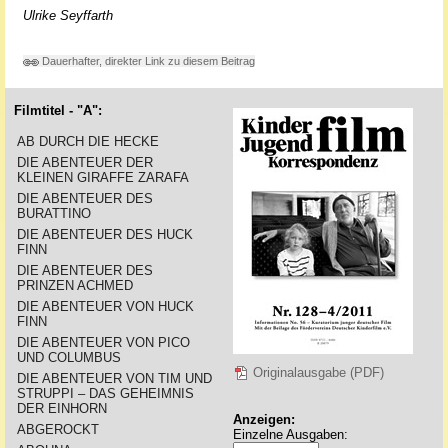
Ulrike Seyffarth
Dauerhafter, direkter Link zu diesem Beitrag
Filmtitel - "A":
AB DURCH DIE HECKE
DIE ABENTEUER DER
KLEINEN GIRAFFE ZARAFA
DIE ABENTEUER DES
BURATTINO
DIE ABENTEUER DES HUCK
FINN
DIE ABENTEUER DES
PRINZEN ACHMED
DIE ABENTEUER VON HUCK
FINN
DIE ABENTEUER VON PICO
UND COLUMBUS
Originalausgabe (PDF)
DIE ABENTEUER VON TIM UND
STRUPPI – DAS GEHEIMNIS
DER EINHORN
Anzeigen:
ABGEROCKT
Einzelne Ausgaben: