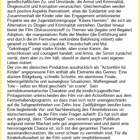
gesellschaftlichen Zu- und Umstände, die Armut und Kriminalität,
Drogensucht und Korruption verursachen. Gleichermaßen werden
auch positive Aspekte thematisiert, etwa die Solidarität und der
Zusammenhalt der Kinder oder das Engagement ambitionierter
Projekte wie der Jugendartistengruppe "Kibera Hamlets", die sich als
Alternative zu Drogen und Kriminalität verstehen. Darüber hinaus
bietet der Film Diskussionsstoff zu Themen wie (legaler und illegaler)
Adoption, der manipulativen Rolle der Medien (die Entführung wird
erst durch die im Fernsehen verkündete Belohnung initiiert) oder
generell zu Werten wie Loyalität, Freundschaft und Mut.
"Gekidnappt" zeigt starke Kinder, allen voran Kanini, die
entschlossen und couragiert handelt, und Amos, der Simon zunächst
verrät, dann aber zu ihm hält, obwohl er damit auch sein eigenes
Leben riskiert.
Der von der dänischen Produktion ausdrücklich als "Actionfilm für
Kinder" angepriesene Film enthält alle Elemente des Genres: Eine
düstere Bildgebung, schnelle Schnitte, ein atemloses Finale,
lebensgefährliche und ausweglose Situationen, Waffengewalt und
Tote – selbst ein Mord geschieht "on scene". Sein
semidokumentarischer Charakter und die kindlich-jugendlichen
Protagonisten unterscheiden den Film von den Actionfilmen aus dem
Fernsehabendprogramm, so dass man sich nicht uneingeschränkt
auf die Sehgewohnheiten von Zehn- bzw. Zwölfjährigen berufen kann.
Eine begleitende Vor- und Nachbereitung des Filmerlebnisses ist
wünschenswert, da der Film viele Fragen aufwirft. Es hat sich aber
auch gezeigt, dass "Gekidnappt" von seinem jungen Publikum
aufgrund seiner Machart sehr gut angenommen wird und damit eine
hervorragende Chance ist, sich mit den genannten Themen
auseinanderzusetzen, die sonst schwer zu vermitteln sind. Für die
Kinderkulturarbeit ist der Film somit sehr empfehlenswert.