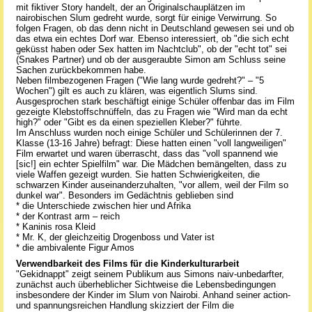
mit fiktiver Story handelt, der an Originalschauplätzen im
nairobischen Slum gedreht wurde, sorgt für einige Verwirrung. So
folgen Fragen, ob das denn nicht in Deutschland gewesen sei und ob
das etwa ein echtes Dorf war. Ebenso interessiert, ob "die sich echt
geküsst haben oder Sex hatten im Nachtclub", ob der "echt tot" sei
(Snakes Partner) und ob der ausgeraubte Simon am Schluss seine
Sachen zurückbekommen habe.
Neben filmbezogenen Fragen ("Wie lang wurde gedreht?" – "5
Wochen") gilt es auch zu klären, was eigentlich Slums sind.
Ausgesprochen stark beschäftigt einige Schüler offenbar das im Film
gezeigte Klebstoffschnüffeln, das zu Fragen wie "Wird man da echt
high?" oder "Gibt es da einen speziellen Kleber?" führte.
Im Anschluss wurden noch einige Schüler und Schülerinnen der 7.
Klasse (13-16 Jahre) befragt: Diese hatten einen "voll langweiligen"
Film erwartet und waren überrascht, dass das "voll spannend wie
[sic!] ein echter Spielfilm" war. Die Mädchen bemängelten, dass zu
viele Waffen gezeigt wurden. Sie hatten Schwierigkeiten, die
schwarzen Kinder auseinanderzuhalten, "vor allem, weil der Film so
dunkel war". Besonders im Gedächtnis geblieben sind
* die Unterschiede zwischen hier und Afrika
* der Kontrast arm – reich
* Kaninis rosa Kleid
* Mr. K, der gleichzeitig Drogenboss und Vater ist
* die ambivalente Figur Amos
Verwendbarkeit des Films für die Kinderkulturarbeit
"Gekidnappt" zeigt seinem Publikum aus Simons naiv-unbedarfter,
zunächst auch überheblicher Sichtweise die Lebensbedingungen
insbesondere der Kinder im Slum von Nairobi. Anhand seiner action-
und spannungsreichen Handlung skizziert der Film die