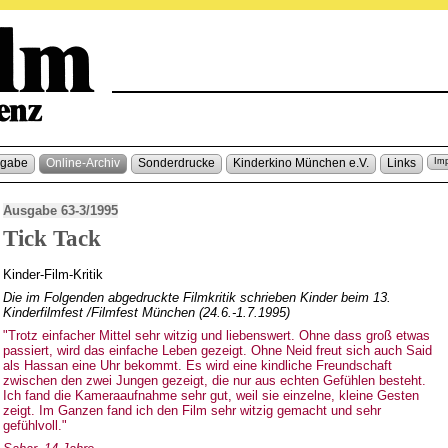
sgabe
Online-Archiv
Sonderdrucke
Kinderkino München e.V.
Links
Im
Ausgabe 63-3/1995
Tick Tack
Kinder-Film-Kritik
Die im Folgenden abgedruckte Filmkritik schrieben Kinder beim 13.
Kinderfilmfest /Filmfest München (24.6.-1.7.1995)
"Trotz einfacher Mittel sehr witzig und liebenswert. Ohne dass groß etwas
passiert, wird das einfache Leben gezeigt. Ohne Neid freut sich auch Said
als Hassan eine Uhr bekommt. Es wird eine kindliche Freundschaft
zwischen den zwei Jungen gezeigt, die nur aus echten Gefühlen besteht.
Ich fand die Kameraaufnahme sehr gut, weil sie einzelne, kleine Gesten
zeigt. Im Ganzen fand ich den Film sehr witzig gemacht und sehr
gefühlvoll."