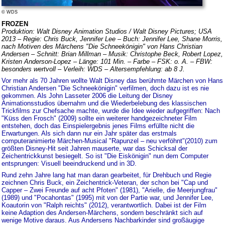
© WDS
FROZEN
Produktion: Walt Disney Animation Studios / Walt Disney Pictures; USA
2013 – Regie: Chris Buck, Jennifer Lee – Buch: Jennifer Lee, Shane Morris,
nach Motiven des Märchens "Die Schneekönigin" von Hans Christian
Andersen – Schnitt: Brian Millman – Musik: Christophe Beck, Robert Lopez,
Kristen Anderson-Lopez – Länge: 101 Min. – Farbe – FSK: o. A. – FBW:
besonders wertvoll – Verleih: WDS – Altersempfehlung: ab 8 J.
Vor mehr als 70 Jahren wollte Walt Disney das berühmte Märchen von Hans
Christian Andersen "Die Schneekönigin" verfilmen, doch dazu ist es nie
gekommen. Als John Lasseter 2006 die Leitung der Disney
Animationsstudios übernahm und die Wiederbelebung des klassischen
Trickfilms zur Chefsache machte, wurde die Idee wieder aufgegriffen: Nach
"Küss den Frosch" (2009) sollte ein weiterer handgezeichneter Film
entstehen, doch das Einspielergebnis jenes Films erfüllte nicht die
Erwartungen. Als sich dann nur ein Jahr später das erstmals
computeranimierte Märchen-Musical "Rapunzel – neu verföhnt"(2010) zum
größten Disney-Hit seit Jahren mauserte, war das Schicksal der
Zeichentrickkunst besiegelt. So ist "Die Eiskönigin" nun dem Computer
entsprungen: Visuell beeindruckend und in 3D.
Rund zehn Jahre lang hat man daran gearbeitet, für Drehbuch und Regie
zeichnen Chris Buck, ein Zeichentrick-Veteran, der schon bei "Cap und
Capper – Zwei Freunde auf acht Pfoten" (1981), "Arielle, die Meerjungfrau"
(1989) und "Pocahontas" (1995) mit von der Partie war, und Jennifer Lee,
Koautorin von "Ralph reichts" (2012), verantwortlich. Dabei ist der Film
keine Adaption des Andersen-Märchens, sondern beschränkt sich auf
wenige Motive daraus. Aus Andersens Nachbarkinder sind großäugige