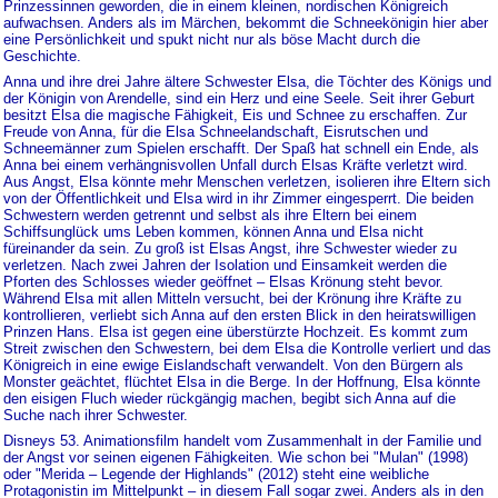
Prinzessinnen geworden, die in einem kleinen, nordischen Königreich
aufwachsen. Anders als im Märchen, bekommt die Schneekönigin hier aber
eine Persönlichkeit und spukt nicht nur als böse Macht durch die
Geschichte.
Anna und ihre drei Jahre ältere Schwester Elsa, die Töchter des Königs und
der Königin von Arendelle, sind ein Herz und eine Seele. Seit ihrer Geburt
besitzt Elsa die magische Fähigkeit, Eis und Schnee zu erschaffen. Zur
Freude von Anna, für die Elsa Schneelandschaft, Eisrutschen und
Schneemänner zum Spielen erschafft. Der Spaß hat schnell ein Ende, als
Anna bei einem verhängnisvollen Unfall durch Elsas Kräfte verletzt wird.
Aus Angst, Elsa könnte mehr Menschen verletzen, isolieren ihre Eltern sich
von der Öffentlichkeit und Elsa wird in ihr Zimmer eingesperrt. Die beiden
Schwestern werden getrennt und selbst als ihre Eltern bei einem
Schiffsunglück ums Leben kommen, können Anna und Elsa nicht
füreinander da sein. Zu groß ist Elsas Angst, ihre Schwester wieder zu
verletzen. Nach zwei Jahren der Isolation und Einsamkeit werden die
Pforten des Schlosses wieder geöffnet – Elsas Krönung steht bevor.
Während Elsa mit allen Mitteln versucht, bei der Krönung ihre Kräfte zu
kontrollieren, verliebt sich Anna auf den ersten Blick in den heiratswilligen
Prinzen Hans. Elsa ist gegen eine überstürzte Hochzeit. Es kommt zum
Streit zwischen den Schwestern, bei dem Elsa die Kontrolle verliert und das
Königreich in eine ewige Eislandschaft verwandelt. Von den Bürgern als
Monster geächtet, flüchtet Elsa in die Berge. In der Hoffnung, Elsa könnte
den eisigen Fluch wieder rückgängig machen, begibt sich Anna auf die
Suche nach ihrer Schwester.
Disneys 53. Animationsfilm handelt vom Zusammenhalt in der Familie und
der Angst vor seinen eigenen Fähigkeiten. Wie schon bei "Mulan" (1998)
oder "Merida – Legende der Highlands" (2012) steht eine weibliche
Protagonistin im Mittelpunkt – in diesem Fall sogar zwei. Anders als in den