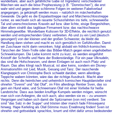
wunderbare, aber auch gefährliche Gabe ist Ingredienz verschiedener
Märchen wie auch die böse Prophezeiung (z.B. "Dornröschen"), die erst
wahr wird und gegen deren schlimme Folgen im weiteren Fabelverlauf
angegangen, ja gekämpft werden muss – natürlich im märchenhaften
Gewande. Da geht es die Eispalasttreppe rauf und Märchenschlosstreppe
runter, es wechseln sich ab rasante Schussfahrten ins tiefe, schneeweiße
Tal und unerschrockenes Kraxeln auf bzw. über lichte, eisige Bergeshöhen,
über allem strahlt das tagblaue Firmament bzw. das nachtschwarze
Himmelsgewölbe. Wunderbare Kulissen für 3D-Effekte, die reichlich genutzt
werden und entsprechenden Glanz verbreiten. Ab und zu ein Lied (deutsch
gesungen!) von der kleinen und der großen Schwester, da bleibt die
Handlung dann stehen und macht es sich gemütlich im Gefühlvollen. Damit
wir Zuschauer nicht darin versinken, folgt alsbald ein fröhlich-komisches
Tänzchen der Stein-Trolle oder das Bibber-Match gegen einen ungehobelten
Schneeklumpen. Die Liebe kommt nicht zu kurz, es werden eingeführt
Kristoff der Schroffe und Hans der Bodenständige. Für ein paar Ulknudeln,
das sind die Hofschranzen, und deren Einlagen ist auch noch Platz und
Raum. Das alles klingt nach Musical, ist aber keins, sondern ein Disney-
Animationsfilm mit Lied, Musik, Gesang und Tanz. Der rauschende
Klangteppich von Christophe Beck schwebt darüber, wenn allerdings
Teppiche wabern könnten, wäre das der richtige Ausdruck. Macht aber
nichts. Denn die heimlichen und unheimlich komischen Hauptdarsteller sind
ohnehin "Svenni" und "dat Olaf", im Film allerdings Rentier Sven, das so
gern ein Hund wäre, und Schneemann Olaf mit einer Vorliebe für heiße
Landstriche. Dass aus beiden knuffige Kumpels werden mögen, wünscht
man sich von Anbeginn, die sich auch, also werden sie es – zu unserem
Vergnügen und haben sich damit die Spitznamen (von mir) verdient. Sie
sind "das Salz in der Suppe" und trösten über manch fade Filmsequenz
hinweg. Hape Kerleling als Olaf-Stimme muss Erwähnung finden! Sven ist
ohnehin und gottseidank sprachlos, knurrt und röhrt dafür umso bedeutender