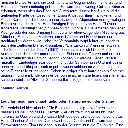
meisten Disney-Filmen, die auch auf starke Gegner setzen, sind Gut und
Böse nicht mehr eindeutig getrennt. So wird es schwierig, Gut und Böse zu
erkennen, wenn sich das Böse als Gutes tarnt. Innere Konflikte sind die
treibenden Kräfte der Geschichte: Elsas Angst vor ihren Fähigkeiten und
Annas Kampf um die Liebe zu ihrer Schwester. Abgesehen vom gewaltigen
Eispalast und der bis ins Herz frostigen Königin ist von Hans Christian
Andersens ursprünglicher „Schneekönigin“ nicht allzuviel erhalten geblieben.
Aber gerade der lose Umgang führt zu einer überwältigenden Mischung aus
Märchen, Musical und Moderne, die mit Action und Humor nicht nur den
traditionellen Werten wie Liebe und Verständnis verpflichtet ist, sondern
auch den zeitlosen Disney-Klassikern. "Die Eiskönigin" erinnert etwas an
"Die Schöne und das Biest" (1991), denn auch hier steht die Musik im
Vordergrund, die Lieder untermalen das Befinden der Figuren und erfüllen
eine erzählerische Funktion, jedoch können nur wenige Lieder wirklich
mitreißen. Eindeutiger Star des Films ist der Schneemann Olaf mit seiner
unheimlichen Fähigkeit, sich in guten wie in schlechten Zeiten selbst in
seine Einzelteile zu zerlegen. Schon in eisiger Kälte hatte er vom Sommer
geträumt, und am Ende kann er bei Sonnenschein überleben, denn er erhält
seine persönliche Allwetter-Schneewolke – Magie muss eben sein.
Manfred Hobsch
Laut, lärmend, manchmal lustig oder: Harmonie von der Stange
Der Verleihtitel hierzulande: "Die Eiskönigin – völlig unverfroren" passt
besser (als der Originaltitel "Frozen"), er gibt freimütig Auskunft über
literarische Quellen und die kesse Methode des Drehbuchschreibens. Aus
Hans-Christian Andersens Geschwisterpaar Gerda und Kai wird das
Schwesternpaar Elsa und Anna, aus der Schnee- nun die Eiskönigin. Eine