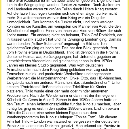
Thilo Graf Rothkirch ist im Ostwestfälischen geboren. Eigentlich war
ihm in die Wiege gelegt worden, Junker zu werden. Doch Junkertum
und Ländereien waren zu großen Teilen durch Hitlers Krieg zerstört.
Auf die faule Haut legen konnten sich die ehemaligen Junker nicht
mehr. So weitermachen wie vor dem Krieg war ein Ding der
Unmöglichkeit. Das konnten die Junker nicht, und noch weniger
konnten es die Künstler, am wenigsten die Männer von Adel, die den
Künstlerberuf ergriffen. Einer von ihnen war Vico von Bülow, der sich
Loriot nannte. Ein anderer, nicht so bekannt, Thilo Graf Rothkirch, der
in Kassel Grafik studiert hat und ins „Swinging London“ ging. Damals
war in London „Yellow Submarine“ angesagt. In Bild und Ton
gleichermaßen ging es hoch her. Das hat den Blick geschärft, fern
vom Provinzlertum in Deutschland. Thilo ist dennoch in die Provinz,
die seine Heimat war, zurückgegangen, hat Unterricht gegeben an
verschiedenen Akademien und gleichzeitig schon in den 1970er-
Jahren ein kleines Studio gegründet. Was vom deutschen
Animationsfilm nach dem Krieg übrig geblieben war, zog sich ins
Fernsehen zurück und produzierte Werbefilme und sogenannte
Werbetrenner: die Mainzelmännchen, Onkel Otto, das HB-Männchen.
Es gab da noch ein anderes Männchen: das „Sandmännchen“. Unter
seinem "Protektorat" ließen sich kleine Trickfilme für Kinder
platzieren. Thilo wurde einer der mehr oder minder anonymen
Produzenten. Nach der Wende nahm er dann mit der ihm eigenen
Kühnheit Größeres in Angriff. Schon in den 1980er-Jahren hatte er
den Traum, einen Animationsspielfilm für das Kino zu machen, aber
richtig los ging es erst in den späten 1990er-Jahren. Endlich bekam
Thilo die Chance, eine seiner kleinen Figuren aus dem
Vorabendprogramm ins Kino zu bringen: "Tobias Totz". Mit diesem
Film hat Thilo – London war inzwischen vergessen – der deutschen
Provinz ein animiertes Denkmal gesetzt. Man erkennt die Provinz in