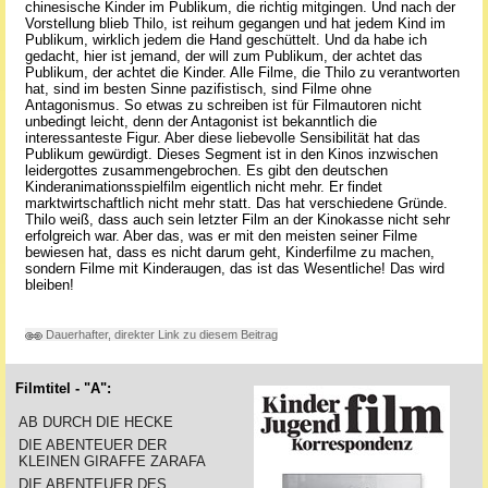
chinesische Kinder im Publikum, die richtig mitgingen. Und nach der
Vorstellung blieb Thilo, ist reihum gegangen und hat jedem Kind im
Publikum, wirklich jedem die Hand geschüttelt. Und da habe ich
gedacht, hier ist jemand, der will zum Publikum, der achtet das
Publikum, der achtet die Kinder. Alle Filme, die Thilo zu verantworten
hat, sind im besten Sinne pazifistisch, sind Filme ohne
Antagonismus. So etwas zu schreiben ist für Filmautoren nicht
unbedingt leicht, denn der Antagonist ist bekanntlich die
interessanteste Figur. Aber diese liebevolle Sensibilität hat das
Publikum gewürdigt. Dieses Segment ist in den Kinos inzwischen
leidergottes zusammengebrochen. Es gibt den deutschen
Kinderanimationsspielfilm eigentlich nicht mehr. Er findet
marktwirtschaftlich nicht mehr statt. Das hat verschiedene Gründe.
Thilo weiß, dass auch sein letzter Film an der Kinokasse nicht sehr
erfolgreich war. Aber das, was er mit den meisten seiner Filme
bewiesen hat, dass es nicht darum geht, Kinderfilme zu machen,
sondern Filme mit Kinderaugen, das ist das Wesentliche! Das wird
bleiben!
Dauerhafter, direkter Link zu diesem Beitrag
Filmtitel - "A":
AB DURCH DIE HECKE
DIE ABENTEUER DER
KLEINEN GIRAFFE ZARAFA
DIE ABENTEUER DES