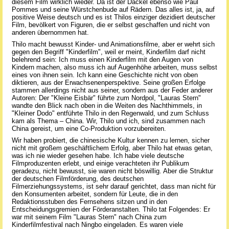
diesem Film wirklich wieder. Da ist der Dackel ebenso wie Paul
Pommes und seine Würstchenbude auf Rädern. Das alles ist, ja, auf
positive Weise deutsch und es ist Thilos einziger dezidiert deutscher
Film, bevölkert von Figuren, die er selbst geschaffen und nicht von
anderen übernommen hat.
Thilo macht bewusst Kinder- und Animationsfilme, aber er wehrt sich
gegen den Begriff "Kinderfilm", weil er meint, Kinderfilm darf nicht
belehrend sein: Ich muss einen Kinderfilm mit den Augen von
Kindern machen, also muss ich auf Augenhöhe arbeiten, muss selbst
eines von ihnen sein. Ich kann eine Geschichte nicht von oben
diktieren, aus der Erwachsenenperspektive. Seine großen Erfolge
stammen allerdings nicht aus seiner, sondern aus der Feder anderer
Autoren: Der "Kleine Eisbär" führte zum Nordpol, "Lauras Stern"
wandte den Blick nach oben in die Weiten des Nachthimmels, in
"Kleiner Dodo" entführte Thilo in den Regenwald, und zum Schluss
kam als Thema – China. Wir, Thilo und ich, sind zusammen nach
China gereist, um eine Co-Produktion vorzubereiten.
Wir haben probiert, die chinesische Kultur kennen zu lernen, sicher
nicht mit großem geschäftlichem Erfolg, aber Thilo hat etwas getan,
was ich nie wieder gesehen habe. Ich habe viele deutsche
Filmproduzenten erlebt, und einige verachteten ihr Publikum
geradezu, nicht bewusst, sie waren nicht böswillig. Aber die Struktur
der deutschen Filmförderung, des deutschen
Filmerziehungssystems, ist sehr darauf gerichtet, dass man nicht für
den Konsumenten arbeitet, sondern für Leute, die in den
Redaktionsstuben des Fernsehens sitzen und in den
Entscheidungsgremien der Förderanstalten. Thilo tat Folgendes: Er
war mit seinem Film "Lauras Stern" nach China zum
Kinderfilmfestival nach Ningbo eingeladen. Es waren viele