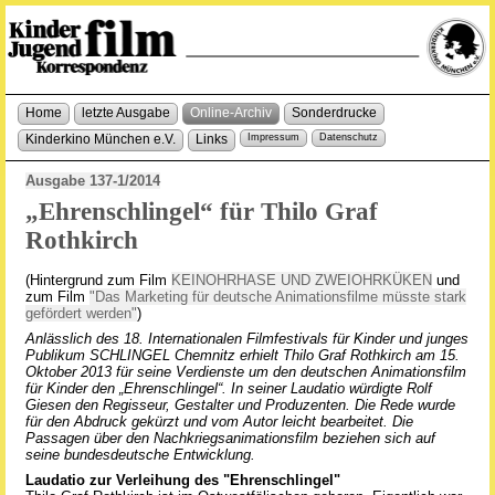
Home
letzte Ausgabe
Online-Archiv
Sonderdrucke
Kinderkino München e.V.
Links
Impressum
Datenschutz
Ausgabe 137-1/2014
„Ehrenschlingel“ für Thilo Graf
Rothkirch
(Hintergrund zum Film
KEINOHRHASE UND ZWEIOHRKÜKEN
und
zum Film
"Das Marketing für deutsche Animationsfilme müsste stark
gefördert werden"
)
Anlässlich des 18. Internationalen Filmfestivals für Kinder und junges
Publikum SCHLINGEL Chemnitz erhielt Thilo Graf Rothkirch am 15.
Oktober 2013 für seine Verdienste um den deutschen Animationsfilm
für Kinder den „Ehrenschlingel“. In seiner Laudatio würdigte Rolf
Giesen den Regisseur, Gestalter und Produzenten. Die Rede wurde
für den Abdruck gekürzt und vom Autor leicht bearbeitet. Die
Passagen über den Nachkriegsanimationsfilm beziehen sich auf
seine bundesdeutsche Entwicklung.
Laudatio zur Verleihung des "Ehrenschlingel"