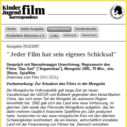
Home
letzte Ausgabe
Online-Archiv
Sonderdrucke
Kinderkino München e.V.
Links
Impressum
Datenschutz
Ausgabe 70-2/1997
"Jeder Film hat sein eigenes Schicksal"
Gespräch mit Nansalmaagyn Uranchimeg, Regisseurin des
Films "Das Seil" ("Argamshaa"), Mongolei 1991, 75 Min., s/w,
35mm, Spielfilm
(Interview zum Film
DAS SEIL
)
Vorbemerkung: Zur Situation des Films in der Mongolei
Die Mongolische Volksrepublik galt lange Zeit als treuer
Vasallenstaat der UdSSR und Bollwerk gegenüber dem benachbarten
China, das sich einen Teil der Mongolei als autonome Region
einverleibt hat. 1992 gab sich das Land eine neue Verfassung, im
gleichen Jahr wurde das Filmstudio Mongolkino aufgelöst, das bis
dahin mehrere staatlich finanzierte Spielfilme pro Jahr produziert
hatte. Inzwischen ist das neue mongolische Kino mit den üblichen
Schwierigkeiten konfrontiert, die ein kleines, wirtschaftlich instabiles
Land mit der Finanzierung von Filmen hat. Dennoch entstehen