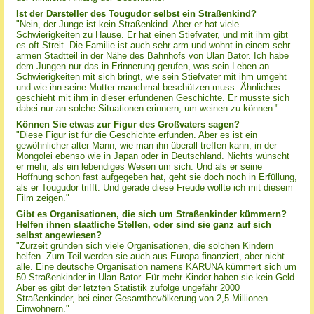
Ist der Darsteller des Tougudor selbst ein Straßenkind?
"Nein, der Junge ist kein Straßenkind. Aber er hat viele
Schwierigkeiten zu Hause. Er hat einen Stiefvater, und mit ihm gibt
es oft Streit. Die Familie ist auch sehr arm und wohnt in einem sehr
armen Stadtteil in der Nähe des Bahnhofs von Ulan Bator. Ich habe
dem Jungen nur das in Erinnerung gerufen, was sein Leben an
Schwierigkeiten mit sich bringt, wie sein Stiefvater mit ihm umgeht
und wie ihn seine Mutter manchmal beschützen muss. Ähnliches
geschieht mit ihm in dieser erfundenen Geschichte. Er musste sich
dabei nur an solche Situationen erinnern, um weinen zu können."
Können Sie etwas zur Figur des Großvaters sagen?
"Diese Figur ist für die Geschichte erfunden. Aber es ist ein
gewöhnlicher alter Mann, wie man ihn überall treffen kann, in der
Mongolei ebenso wie in Japan oder in Deutschland. Nichts wünscht
er mehr, als ein lebendiges Wesen um sich. Und als er seine
Hoffnung schon fast aufgegeben hat, geht sie doch noch in Erfüllung,
als er Tougudor trifft. Und gerade diese Freude wollte ich mit diesem
Film zeigen."
Gibt es Organisationen, die sich um Straßenkinder kümmern?
Helfen ihnen staatliche Stellen, oder sind sie ganz auf sich
selbst angewiesen?
"Zurzeit gründen sich viele Organisationen, die solchen Kindern
helfen. Zum Teil werden sie auch aus Europa finanziert, aber nicht
alle. Eine deutsche Organisation namens KARUNA kümmert sich um
50 Straßenkinder in Ulan Bator. Für mehr Kinder haben sie kein Geld.
Aber es gibt der letzten Statistik zufolge ungefähr 2000
Straßenkinder, bei einer Gesamtbevölkerung von 2,5 Millionen
Einwohnern."