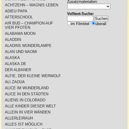
Zusatzmaterialien:
ACHTZEHN – WAGNIS LEBEN
ADIEU PAPA
Volltext-Suche:
AFTERSCHOOL
AIR BUD – CHAMPION AUF
im Filmtitel
überall
VIER PFOTEN
ALABAMA MOON
ALADDIN
ALADINS WUNDERLAMPE
ALAN UND NAOMI
ALASKA
ALASKA.DE
DER ALBANER
ALFIE, DER KLEINE WERWOLF
ALI ZAOUA
ALICE IM WUNDERLAND
ALICE IN DEN STÄDTEN
ALIENS IN COLORADO
ALLE KINDER DIESER WELT
ALLEIN IN VIER WÄNDEN
ALLERLEIRAUH
ALLES IST MÖGLICH