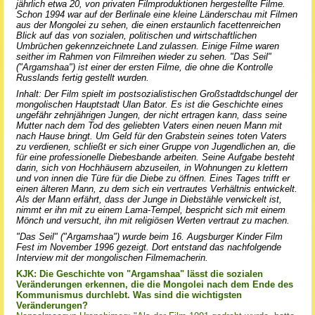
jährlich etwa 20, von privaten Filmproduktionen hergestellte Filme.
Schon 1994 war auf der Berlinale eine kleine Länderschau mit Filmen
aus der Mongolei zu sehen, die einen erstaunlich facettenreichen
Blick auf das von sozialen, politischen und wirtschaftlichen
Umbrüchen gekennzeichnete Land zulassen. Einige Filme waren
seither im Rahmen von Filmreihen wieder zu sehen. "Das Seil"
("Argamshaa") ist einer der ersten Filme, die ohne die Kontrolle
Russlands fertig gestellt wurden.
Inhalt: Der Film spielt im postsozialistischen Großstadtdschungel der
mongolischen Hauptstadt Ulan Bator. Es ist die Geschichte eines
ungefähr zehnjährigen Jungen, der nicht ertragen kann, dass seine
Mutter nach dem Tod des geliebten Vaters einen neuen Mann mit
nach Hause bringt. Um Geld für den Grabstein seines toten Vaters
zu verdienen, schließt er sich einer Gruppe von Jugendlichen an, die
für eine professionelle Diebesbande arbeiten. Seine Aufgabe besteht
darin, sich von Hochhäusern abzuseilen, in Wohnungen zu klettern
und von innen die Türe für die Diebe zu öffnen. Eines Tages trifft er
einen älteren Mann, zu dem sich ein vertrautes Verhältnis entwickelt.
Als der Mann erfährt, dass der Junge in Diebstähle verwickelt ist,
nimmt er ihn mit zu einem Lama-Tempel, bespricht sich mit einem
Mönch und versucht, ihn mit religiösen Werten vertraut zu machen.
"Das Seil" ("Argamshaa") wurde beim 16. Augsburger Kinder Film
Fest im November 1996 gezeigt. Dort entstand das nachfolgende
Interview mit der mongolischen Filmemacherin.
KJK: Die Geschichte von "Argamshaa" lässt die sozialen
Veränderungen erkennen, die die Mongolei nach dem Ende des
Kommunismus durchlebt. Was sind die wichtigsten
Veränderungen?