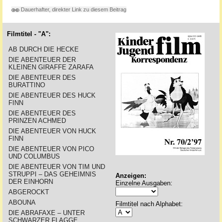
Dauerhafter, direkter Link zu diesem Beitrag
Filmtitel - "A":
AB DURCH DIE HECKE
DIE ABENTEUER DER
KLEINEN GIRAFFE ZARAFA
DIE ABENTEUER DES
BURATTINO
DIE ABENTEUER DES HUCK
FINN
DIE ABENTEUER DES
PRINZEN ACHMED
DIE ABENTEUER VON HUCK
FINN
DIE ABENTEUER VON PICO
UND COLUMBUS
DIE ABENTEUER VON TIM UND
STRUPPI – DAS GEHEIMNIS
Anzeigen:
DER EINHORN
Einzelne Ausgaben:
ABGEROCKT
ABOUNA
Filmtitel nach Alphabet:
DIE ABRAFAXE – UNTER
SCHWARZER FLAGGE