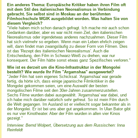
Ein anderes Thema: Europäische Kritiker haben ihren Film oft
mit dem Stil des italienischen Neorealismus in Verbindung
gebracht. Sie selbst sind in Moskau an der berühmten
Filmhochschule WGIK ausgebildet worden. Was halten Sie von
diesem Vergleich?
"Viele haben mich schon danach gefragt. Ich mache mir auch schon
Gedanken darüber, aber es war nicht mein Ziel, den italienischen
Neorealismus oder irgendetwas anderes nachzuahmen. Dieser Film
hat sich vielmehr so ergeben. Wenn man ein Leben ehrlich zeigen
will, dann findet man zwangsläufig zu dieser Form von Filmen. Dies
ist das 'Rezept des italienischen Neorealismus'. Auch die
Entscheidung, den Film in Schwarz-Weiß zu drehen, war nur
konsequent. Der Film hätte sonst etwas ganz Spezifisches verloren."
Wie ist es derzeit um die Kino-Infrastruktur in der Mongolei
bestellt? Wie wurde Ihr Film "Argamshaa" ausgewertet?
"Jeder Film hat sein eigenes Schicksal. 'Argamshaa' war gerade
fertig, da hörte ich, dass einige japanische Filmkritiker in die
Mongolei gekommen seien, um eine Auswahl der besten
mongolischen Filme seit den 30er-Jahren zusammenzustellen.
Sechs Filme wurden dabei ausgewählt. 'Argamshaa' war dabei, und
ich habe mich darüber natürlich sehr gefreut. So ist mein Film durch
die Welt gegangen. Im Ausland ist er vielleicht sogar bekannter als in
der Mongolei. Er ist bei uns aber gut angekommen. In Ulan Bator gibt
es nur vier Kinotheater. Aber der Film wurden in allen vier Kinos
gezeigt."
Interview: Bernd Wolpert, Übersetzung aus dem Russischen: Inna
Reinfeldt