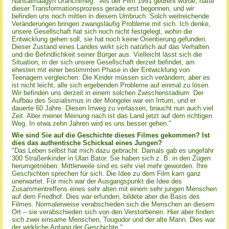
Nansalmaagyn Uranchimeg: "Als der Film 1991 gedreht wurde, hatte
dieser Transformationsprozess gerade erst begonnen, und wir
befinden uns noch mitten in diesem Umbruch. Solch weitreichende
Veränderungen bringen zwangsläufig Probleme mit sich. Ich denke,
unsere Gesellschaft hat sich noch nicht festgelegt, wohin die
Entwicklung gehen soll, sie hat noch keine Orientierung gefunden.
Dieser Zustand eines Landes wirkt sich natürlich auf das Verhalten
und die Befindlichkeit seiner Bürger aus. Vielleicht lässt sich die
Situation, in der sich unsere Gesellschaft derzeit befindet, am
ehesten mit einer bestimmten Phase in der Entwicklung von
Teenagern vergleichen: Die Kinder müssen sich verändern; aber es
ist nicht leicht, alle sich ergebenden Probleme auf einmal zu lösen.
Wir befinden uns derzeit in einem solchen Zwischenstadium. Der
Aufbau des Sozialismus in der Mongolei war ein Irrtum, und er
dauerte 60 Jahre. Diesen Irrweg zu verlassen, braucht nun auch viel
Zeit. Aber meiner Meinung nach ist das Land jetzt auf dem richtigen
Weg. In etwa zehn Jahren wird es uns besser gehen."
Wie sind Sie auf die Geschichte dieses Filmes gekommen? Ist
dies das authentische Schicksal eines Jungen?
"Das Leben selbst hat mich dazu gebracht. Damals gab es ungefähr
300 Straßenkinder in Ulan Bator. Sie haben sich z. B. in den Zügen
herumgetrieben. Mittlerweile sind es sehr viel mehr geworden. Ihre
Geschichten sprechen für sich. Die Idee zu dem Film kam ganz
unerwartet. Für mich war der Ausgangspunkt die Idee des
Zusammentreffens eines sehr alten mit einem sehr jungen Menschen
auf dem Friedhof. Dies war erfunden, bildete aber die Basis des
Filmes. Normalerweise verabschieden sich die Menschen an diesem
Ort – sie verabschieden sich von den Verstorbenen. Hier aber finden
sich zwei einsame Menschen, Tougudor und der alte Mann. Dies war
der wirkliche Anfang der Geschichte."