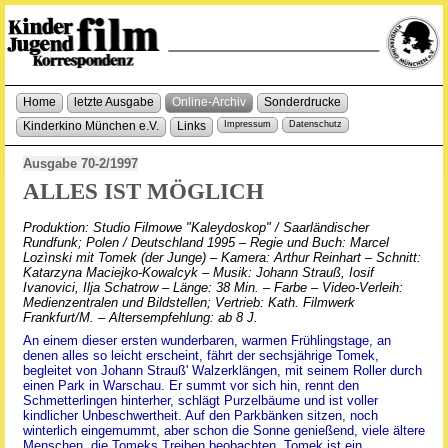
Home
letzte Ausgabe
Online-Archiv
Sonderdrucke
Kinderkino München e.V.
Links
Impressum
Datenschutz
Ausgabe 70-2/1997
ALLES IST MÖGLICH
Produktion: Studio Filmowe "Kaleydoskop" / Saarländischer
Rundfunk; Polen / Deutschland 1995 – Regie und Buch: Marcel
Lozìnski mit Tomek (der Junge) – Kamera: Arthur Reinhart – Schnitt:
Katarzyna Maciejko-Kowalcyk – Musik: Johann Strauß, Iosif
Ivanovici, Ilja Schatrow – Länge: 38 Min. – Farbe – Video-Verleih:
Medienzentralen und Bildstellen; Vertrieb: Kath. Filmwerk
Frankfurt/M. – Altersempfehlung: ab 8 J.
An einem dieser ersten wunderbaren, warmen Frühlingstage, an
denen alles so leicht erscheint, fährt der sechsjährige Tomek,
begleitet von Johann Strauß' Walzerklängen, mit seinem Roller durch
einen Park in Warschau. Er summt vor sich hin, rennt den
Schmetterlingen hinterher, schlägt Purzelbäume und ist voller
kindlicher Unbeschwertheit. Auf den Parkbänken sitzen, noch
winterlich eingemummt, aber schon die Sonne genießend, viele ältere
Menschen, die Tomeks Treiben beobachten. Tomek ist ein