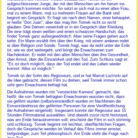
aufgeschlossener Junge, der mit den Menschen um ihn herum ins
Gespräch kommen möchte. So setzt er sich mal zu einer alten Frau,
mal zu einem Mann, mal zu mehreren Frauen auf die Bank und
beginnt ein Gespräch. Er fragt sie nach dem Namen, einer behauptet,
er heiße "Don Juan", aber das mag ihm Tomek nicht so recht
glauben. Drei Damen verwickelt er in ein Gespräch über Kleidung.
Die eine trägt einen weißen und einen schwarzen Handschuh, das
findet Tomek ganz außergewöhnlich. Aber seine Fragen gehen auch
tiefer. Ein Mann erzählt ihm über den Krieg, mit einem anderen redet
er über Religion und Sünde. Tomek fragt, was da wohl unter der Erde
ist, wie es dort weitergeht, und bringt die Erwachsenen zum
Nachdenken. Er redet mit den alten Menschen über ihre Gesundheit,
über Armut, über die Einsamkeit und den Tod. Zum Schluss sagt er:
"Es ist doch möglich, dass der Tod endet und das Leben wieder
kommt. Alles ist möglich."
Tomek ist der Sohn des Regisseurs, und er hat Marcel Lozìnski auf
die Idee gebracht, diesen Film zu drehen, weil Tomek immer schon
sehr gern Erwachsene befragt hat.
Die Aufnahmen wurden mit "versteckter Kamera" gemacht, das
heißt, die von Tomek befragten Erwachsenen wussten nicht, dass
sie gefilmt wurden (selbstverständlich wurden im Nachhinein die
Einverständnisse der gefilmten Personen für eine Veröffentlichung
der Aufnahmen eingeholt). Insgesamt konnte der Regisseur aus 15
Stunden Filmmaterial auswählen. Und obwohl zuvor nicht feststand,
was am Ende herauskommen soll, erscheint der Film in sich stimmig
und schlüssig. Tomek beginnt mit leichten, oberflächlichen Fragen,
doch die Gespräche werden im Verlauf des Films immer ernster,
tiefgründiger, zum Teil philosophisch. Am Ende steht die Frage nach