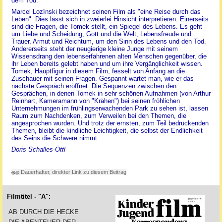
dem Tod.
Marcel Lozìnski bezeichnet seinen Film als "eine Reise durch das
Leben". Dies lässt sich in zweierlei Hinsicht interpretieren. Einerseits
sind die Fragen, die Tomek stellt, ein Spiegel des Lebens. Es geht
um Liebe und Scheidung, Gott und die Welt, Lebensfreude und
Trauer, Armut und Reichtum, um den Sinn des Lebens und den Tod.
Andererseits steht der neugierige kleine Junge mit seinem
Wissensdrang den lebenserfahrenen alten Menschen gegenüber, die
ihr Leben bereits gelebt haben und um ihre Vergänglichkeit wissen.
Tomek, Hauptfigur in diesem Film, fesselt von Anfang an die
Zuschauer mit seinen Fragen. Gespannt wartet man, wie er das
nächste Gespräch eröffnet. Die Sequenzen zwischen den
Gesprächen, in denen Tomek in sehr schönen Aufnahmen (von Arthur
Reinhart, Kameramann von "Krähen") bei seinen fröhlichen
Unternehmungen im frühlingserwachenden Park zu sehen ist, lassen
Raum zum Nachdenken, zum Verweilen bei den Themen, die
angesprochen wurden. Und trotz der ernsten, zum Teil bedrückenden
Themen, bleibt die kindliche Leichtigkeit, die selbst der Endlichkeit
des Seins die Schwere nimmt.
Doris Schalles-Öttl
Dauerhafter, direkter Link zu diesem Beitrag
Filmtitel - "A":
AB DURCH DIE HECKE