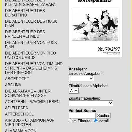
DIE ABENTEUER DER
KLEINEN GIRAFFE ZARAFA
DIE ABENTEUER DES
BURATTINO
DIE ABENTEUER DES HUCK
FINN
DIE ABENTEUER DES
PRINZEN ACHMED
DIE ABENTEUER VON HUCK
FINN
DIE ABENTEUER VON PICO
UND COLUMBUS
DIE ABENTEUER VON TIM UND
STRUPPI – DAS GEHEIMNIS
Anzeigen:
DER EINHORN
Einzelne Ausgaben:
ABGEROCKT
ABOUNA
Filmtitel nach Alphabet:
DIE ABRAFAXE – UNTER
SCHWARZER FLAGGE
Zusatzmaterialien:
ACHTZEHN – WAGNIS LEBEN
ADIEU PAPA
Volltext-Suche:
AFTERSCHOOL
AIR BUD – CHAMPION AUF
im Filmtitel
überall
VIER PFOTEN
ALABAMA MOON