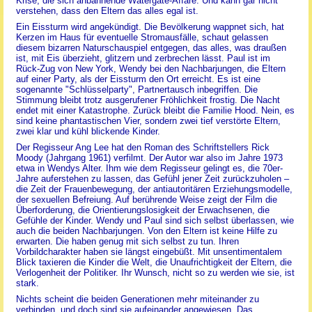
Krise, die sich anbahnende Watergate-Affäre. Und kann gar nicht
verstehen, dass den Eltern das alles egal ist.
Ein Eissturm wird angekündigt. Die Bevölkerung wappnet sich, hat
Kerzen im Haus für eventuelle Stromausfälle, schaut gelassen
diesem bizarren Naturschauspiel entgegen, das alles, was draußen
ist, mit Eis überzieht, glitzern und zerbrechen lässt. Paul ist im
Rück-Zug von New York, Wendy bei den Nachbarjungen, die Eltern
auf einer Party, als der Eissturm den Ort erreicht. Es ist eine
sogenannte "Schlüsselparty", Partnertausch inbegriffen. Die
Stimmung bleibt trotz ausgerufener Fröhlichkeit frostig. Die Nacht
endet mit einer Katastrophe. Zurück bleibt die Familie Hood. Nein, es
sind keine phantastischen Vier, sondern zwei tief verstörte Eltern,
zwei klar und kühl blickende Kinder.
Der Regisseur Ang Lee hat den Roman des Schriftstellers Rick
Moody (Jahrgang 1961) verfilmt. Der Autor war also im Jahre 1973
etwa in Wendys Alter. Ihm wie dem Regisseur gelingt es, die 70er-
Jahre auferstehen zu lassen, das Gefühl jener Zeit zurückzuholen –
die Zeit der Frauenbewegung, der antiautoritären Erziehungsmodelle,
der sexuellen Befreiung. Auf berührende Weise zeigt der Film die
Überforderung, die Orientierungslosigkeit der Erwachsenen, die
Gefühle der Kinder. Wendy und Paul sind sich selbst überlassen, wie
auch die beiden Nachbarjungen. Von den Eltern ist keine Hilfe zu
erwarten. Die haben genug mit sich selbst zu tun. Ihren
Vorbildcharakter haben sie längst eingebüßt. Mit unsentimentalem
Blick taxieren die Kinder die Welt, die Unaufrichtigkeit der Eltern, die
Verlogenheit der Politiker. Ihr Wunsch, nicht so zu werden wie sie, ist
stark.
Nichts scheint die beiden Generationen mehr miteinander zu
verbinden, und doch sind sie aufeinander angewiesen. Das