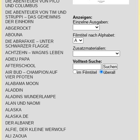
DIE ABENTEUER VON PICO
UND COLUMBUS
DIE ABENTEUER VON TIM UND
STRUPPI – DAS GEHEIMNIS
Anzeigen:
DER EINHORN
Einzelne Ausgaben:
ABGEROCKT
ABOUNA
Filmtitel nach Alphabet:
DIE ABRAFAXE – UNTER
SCHWARZER FLAGGE
Zusatzmaterialien:
ACHTZEHN – WAGNIS LEBEN
ADIEU PAPA
Volltext-Suche:
AFTERSCHOOL
AIR BUD – CHAMPION AUF
im Filmtitel
überall
VIER PFOTEN
ALABAMA MOON
ALADDIN
ALADINS WUNDERLAMPE
ALAN UND NAOMI
ALASKA
ALASKA.DE
DER ALBANER
ALFIE, DER KLEINE WERWOLF
ALI ZAOUA