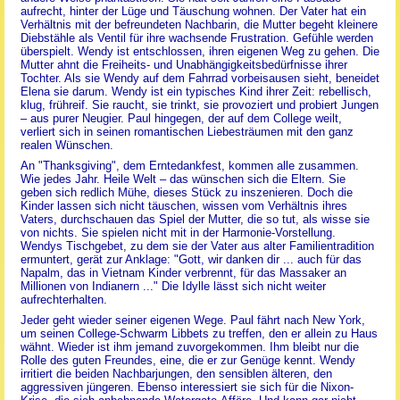
aufrecht, hinter der Lüge und Täuschung wohnen. Der Vater hat ein
Verhältnis mit der befreundeten Nachbarin, die Mutter begeht kleinere
Diebstähle als Ventil für ihre wachsende Frustration. Gefühle werden
überspielt. Wendy ist entschlossen, ihren eigenen Weg zu gehen. Die
Mutter ahnt die Freiheits- und Unabhängigkeitsbedürfnisse ihrer
Tochter. Als sie Wendy auf dem Fahrrad vorbeisausen sieht, beneidet
Elena sie darum. Wendy ist ein typisches Kind ihrer Zeit: rebellisch,
klug, frühreif. Sie raucht, sie trinkt, sie provoziert und probiert Jungen
– aus purer Neugier. Paul hingegen, der auf dem College weilt,
verliert sich in seinen romantischen Liebesträumen mit den ganz
realen Wünschen.
An "Thanksgiving", dem Erntedankfest, kommen alle zusammen.
Wie jedes Jahr. Heile Welt – das wünschen sich die Eltern. Sie
geben sich redlich Mühe, dieses Stück zu inszenieren. Doch die
Kinder lassen sich nicht täuschen, wissen vom Verhältnis ihres
Vaters, durchschauen das Spiel der Mutter, die so tut, als wisse sie
von nichts. Sie spielen nicht mit in der Harmonie-Vorstellung.
Wendys Tischgebet, zu dem sie der Vater aus alter Familientradition
ermuntert, gerät zur Anklage: "Gott, wir danken dir ... auch für das
Napalm, das in Vietnam Kinder verbrennt, für das Massaker an
Millionen von Indianern ..." Die Idylle lässt sich nicht weiter
aufrechterhalten.
Jeder geht wieder seiner eigenen Wege. Paul fährt nach New York,
um seinen College-Schwarm Libbets zu treffen, den er allein zu Haus
wähnt. Wieder ist ihm jemand zuvorgekommen. Ihm bleibt nur die
Rolle des guten Freundes, eine, die er zur Genüge kennt. Wendy
irritiert die beiden Nachbarjungen, den sensiblen älteren, den
aggressiven jüngeren. Ebenso interessiert sie sich für die Nixon-