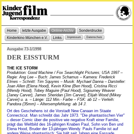
Home
letzte Ausgabe
Online-Archiv
Sonderdrucke
Kinderkino München e.V.
Links
Impressum
Datenschutz
Ausgabe 73-1/1998
DER EISSTURM
THE ICE STORM
Produktion: Good Machine / Fox Searchlight Pictures; USA 1997 –
Regie: Ang Lee – Buch: James Schamus – Kamera: Frederick
Elmes – Schnitt: Tim Squyres – Musik: Mychael Danna – Darsteller:
Joan Allen (Elena Hood), Kevin Kline (Ben Hood), Cristina Ricci
(Wendy Hood), Tobey Maguire (Paul Hood), Sigourney Weaver
(Janey Carver), James Sheridan (Jim Carver), Elijah Wood (Mikey
Carver) u. a. – Länge: 112 Min.- Farbe – FSK: ab 12 – Verleih:
Pandora (35mm) – Altersempfehlung: ab 14 J.
Ort des Geschehens ist die Vorstadt New Canaan im Staate
Connecticut. Man schreibt das Jahr 1973. "Die phantastischen Vier"
– dieser Comic über die positive wie negative Kraft einer Familie,
prägt das Weltbild des 16-jährigen Knaben Paul, Sohn von Ben und
Elena Hood, Bruder der 13-jährigen Wendy. Pauls Familie ist auf
andere Weise phantastisch: Sie hält seit Jahren eine Fassade