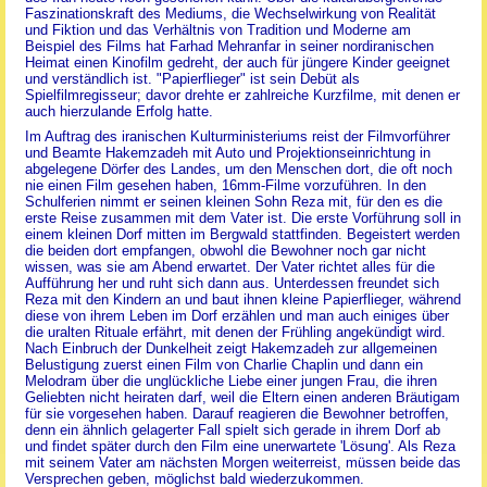
Faszinationskraft des Mediums, die Wechselwirkung von Realität
und Fiktion und das Verhältnis von Tradition und Moderne am
Beispiel des Films hat Farhad Mehranfar in seiner nordiranischen
Heimat einen Kinofilm gedreht, der auch für jüngere Kinder geeignet
und verständlich ist. "Papierflieger" ist sein Debüt als
Spielfilmregisseur; davor drehte er zahlreiche Kurzfilme, mit denen er
auch hierzulande Erfolg hatte.
Im Auftrag des iranischen Kulturministeriums reist der Filmvorführer
und Beamte Hakemzadeh mit Auto und Projektionseinrichtung in
abgelegene Dörfer des Landes, um den Menschen dort, die oft noch
nie einen Film gesehen haben, 16mm-Filme vorzuführen. In den
Schulferien nimmt er seinen kleinen Sohn Reza mit, für den es die
erste Reise zusammen mit dem Vater ist. Die erste Vorführung soll in
einem kleinen Dorf mitten im Bergwald stattfinden. Begeistert werden
die beiden dort empfangen, obwohl die Bewohner noch gar nicht
wissen, was sie am Abend erwartet. Der Vater richtet alles für die
Aufführung her und ruht sich dann aus. Unterdessen freundet sich
Reza mit den Kindern an und baut ihnen kleine Papierflieger, während
diese von ihrem Leben im Dorf erzählen und man auch einiges über
die uralten Rituale erfährt, mit denen der Frühling angekündigt wird.
Nach Einbruch der Dunkelheit zeigt Hakemzadeh zur allgemeinen
Belustigung zuerst einen Film von Charlie Chaplin und dann ein
Melodram über die unglückliche Liebe einer jungen Frau, die ihren
Geliebten nicht heiraten darf, weil die Eltern einen anderen Bräutigam
für sie vorgesehen haben. Darauf reagieren die Bewohner betroffen,
denn ein ähnlich gelagerter Fall spielt sich gerade in ihrem Dorf ab
und findet später durch den Film eine unerwartete 'Lösung'. Als Reza
mit seinem Vater am nächsten Morgen weiterreist, müssen beide das
Versprechen geben, möglichst bald wiederzukommen.