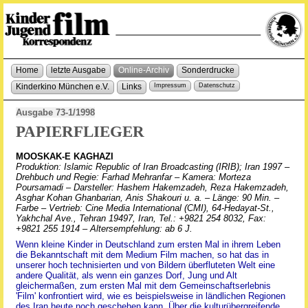
Home
letzte Ausgabe
Online-Archiv
Sonderdrucke
Kinderkino München e.V.
Links
Impressum
Datenschutz
Ausgabe 73-1/1998
PAPIERFLIEGER
MOOSKAK-E KAGHAZI
Produktion: Islamic Republic of Iran Broadcasting (IRIB); Iran 1997 –
Drehbuch und Regie: Farhad Mehranfar – Kamera: Morteza
Poursamadi – Darsteller: Hashem Hakemzadeh, Reza Hakemzadeh,
Asghar Kohan Ghanbarian, Anis Shakouri u. a. – Länge: 90 Min. –
Farbe – Vertrieb: Cine Media International (CMI), 64-Hedayat-St.,
Yakhchal Ave., Tehran 19497, Iran, Tel.: +9821 254 8032, Fax:
+9821 255 1914 – Altersempfehlung: ab 6 J.
Wenn kleine Kinder in Deutschland zum ersten Mal in ihrem Leben
die Bekanntschaft mit dem Medium Film machen, so hat das in
unserer hoch technisierten und von Bildern überfluteten Welt eine
andere Qualität, als wenn ein ganzes Dorf, Jung und Alt
gleichermaßen, zum ersten Mal mit dem Gemeinschaftserlebnis
'Film' konfrontiert wird, wie es beispielsweise in ländlichen Regionen
des Iran heute noch geschehen kann. Über die kulturübergreifende