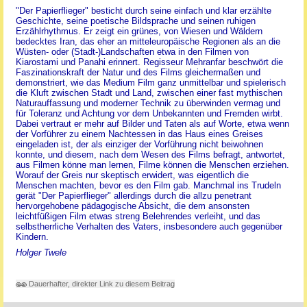
"Der Papierflieger" besticht durch seine einfach und klar erzählte
Geschichte, seine poetische Bildsprache und seinen ruhigen
Erzählrhythmus. Er zeigt ein grünes, von Wiesen und Wäldern
bedecktes Iran, das eher an mitteleuropäische Regionen als an die
Wüsten- oder (Stadt-)Landschaften etwa in den Filmen von
Kiarostami und Panahi erinnert. Regisseur Mehranfar beschwört die
Faszinationskraft der Natur und des Films gleichermaßen und
demonstriert, wie das Medium Film ganz unmittelbar und spielerisch
die Kluft zwischen Stadt und Land, zwischen einer fast mythischen
Naturauffassung und moderner Technik zu überwinden vermag und
für Toleranz und Achtung vor dem Unbekannten und Fremden wirbt.
Dabei vertraut er mehr auf Bilder und Taten als auf Worte, etwa wenn
der Vorführer zu einem Nachtessen in das Haus eines Greises
eingeladen ist, der als einziger der Vorführung nicht beiwohnen
konnte, und diesem, nach dem Wesen des Films befragt, antwortet,
aus Filmen könne man lernen, Filme können die Menschen erziehen.
Worauf der Greis nur skeptisch erwidert, was eigentlich die
Menschen machten, bevor es den Film gab. Manchmal ins Trudeln
gerät "Der Papierflieger" allerdings durch die allzu penetrant
hervorgehobene pädagogische Absicht, die dem ansonsten
leichtfüßigen Film etwas streng Belehrendes verleiht, und das
selbstherrliche Verhalten des Vaters, insbesondere auch gegenüber
Kindern.
Holger Twele
Dauerhafter, direkter Link zu diesem Beitrag