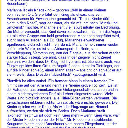
Rosenbaum)
Marianne ist ein Kriegskind – geboren 1940 in einem kleinen
böhmischen Ort. Sie erfährt den Krieg als etwas, das von
Erwachsenen für Erwachsene gemacht ist: "Kleine Kinder dürfen
nicht in den Krieg", sagt der Vater, als sie mit ihm nach "Minsk und
Smolensk" möchte. Marianne sieht viel, spürt intuitiv die Bedrohung.
Die Mutter versucht, das Kind davor zu bewahren; hält ihm die Augen
zu, als eine Gruppe von kahl geschorenen Menschen abgeführt wird,
sucht nach Ausreden, als Dr. Klug, Mariannes erwachsener
Spielfreund, plötzlich nicht mehr da ist. Marianne hört immer wieder
geflüsterte Worte, es ist von Abtransport die Rede, von
Verschleppung, Verbrennung, von der Ziegelei, aus der schon wieder
starker Rauch steigt. Sie ahnt, dass in der Ziegelei nicht Ziegel
gebrannt werden, dass Dr. Klug nicht verreist ist. Sie sieht auch, wie
Flugzeuge über ihren Ort zum Angriff fliegen, sieht im Tiefflieger, der
auf die Kinder schießt, einen Mann sitzen – absichtlich schießt er auf
sie –, weiß, dass Dresden "absichtlich" kaputtgemacht wird.
Plötzlich ist alles vorbei. Ein fremder Mann in einem fremden Ort
nimmt sie auf den Arm und nennt sie "meine große Tochter". Es ist
der Vater, der aus amerikanischer Gefangenschaft entlassen und in
einem niederbayerischen Dorf als Lehrer eingesetzt wurde. Viele
Werte sind plötzlich anders, alle Hitler-Bilder werden verbrannt. Die
Erwachsenen erklären nichts, tun so, als wäre nichts gewesen. Die
Kinder spielen weiter Krieg. Als wieder Flugzeuge am Himmel
auftauchen, werfen sie sich zu Boden. Doch Marianne stellt
lakonisch fest: "Es ist doch kein Krieg mehr – wenn Krieg wäre, wär'
der Mister Frieden nie bei der Nilla." Mr. Frieden, ein strahlender,
Kaugummi verteilender Amerikaner vom nahen Fliegerhorst, ist der