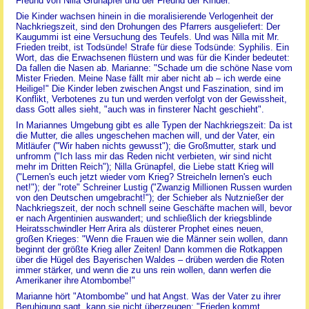
Freund von Nilla Grünapfel und der Freund der Kinder.
Die Kinder wachsen hinein in die moralisierende Verlogenheit der
Nachkriegszeit, sind den Drohungen des Pfarrers ausgeliefert: Der
Kaugummi ist eine Versuchung des Teufels. Und was Nilla mit Mr.
Frieden treibt, ist Todsünde! Strafe für diese Todsünde: Syphilis. Ein
Wort, das die Erwachsenen flüstern und was für die Kinder bedeutet:
Da fallen die Nasen ab. Marianne: "Schade um die schöne Nase vom
Mister Frieden. Meine Nase fällt mir aber nicht ab – ich werde eine
Heilige!" Die Kinder leben zwischen Angst und Faszination, sind im
Konflikt, Verbotenes zu tun und werden verfolgt von der Gewissheit,
dass Gott alles sieht, "auch was in finsterer Nacht geschieht".
In Mariannes Umgebung gibt es alle Typen der Nachkriegszeit: Da ist
die Mutter, die alles ungeschehen machen will, und der Vater, ein
Mitläufer ("Wir haben nichts gewusst"); die Großmutter, stark und
unfromm ("Ich lass mir das Reden nicht verbieten, wir sind nicht
mehr im Dritten Reich"); Nilla Grünapfel, die Liebe statt Krieg will
("Lernen's euch jetzt wieder vom Krieg? Streicheln lernen's euch
net!"); der "rote" Schreiner Lustig ("Zwanzig Millionen Russen wurden
von den Deutschen umgebracht!"); der Schieber als Nutznießer der
Nachkriegszeit, der noch schnell seine Geschäfte machen will, bevor
er nach Argentinien auswandert; und schließlich der kriegsblinde
Heiratsschwindler Herr Arira als düsterer Prophet eines neuen,
großen Krieges: "Wenn die Frauen wie die Männer sein wollen, dann
beginnt der größte Krieg aller Zeiten! Dann kommen die Rotkappen
über die Hügel des Bayerischen Waldes – drüben werden die Roten
immer stärker, und wenn die zu uns rein wollen, dann werfen die
Amerikaner ihre Atombombe!"
Marianne hört "Atombombe" und hat Angst. Was der Vater zu ihrer
Beruhigung sagt, kann sie nicht überzeugen: "Frieden kommt,