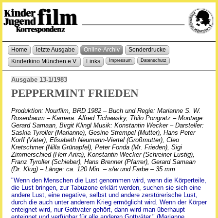
Home
letzte Ausgabe
Online-Archiv
Sonderdrucke
Kinderkino München e.V.
Links
Impressum
Datenschutz
Ausgabe 13-1/1983
PEPPERMINT FRIEDEN
Produktion: Nourfilm, BRD 1982 – Buch und Regie: Marianne S. W.
Rosenbaum – Kamera: Alfred Tichawsky, Thilo Pongratz – Montage:
Gerard Samaan, Birgit Klingl Musik: Konstantin Wecker – Darsteller:
Saskia Tyroller (Marianne), Gesine Strempel (Mutter), Hans Peter
Korff (Vater), Elisabeth Neumann-Viertel (Großmutter), Cleo
Kretschmer (Nilla Grünapfel), Peter Fonda (Mr. Frieden), Sigi
Zimmerschied (Herr Arira), Konstantin Wecker (Schreiner Lustig),
Franz Tyroller (Schieber), Hans Brenner (Pfarrer), Gerard Samaan
(Dr. Klug) – Länge: ca. 120 Min. – s/w und Farbe – 35 mm
"Wenn den Menschen die Lust genommen wird, wenn die Körperteile,
die Lust bringen, zur Tabuzone erklärt werden, suchen sie sich eine
andere Lust, eine negative, selbst und andere zerstörerische Lust,
durch die auch unter anderem Krieg ermöglicht wird. Wenn der Körper
enteignet wird, nur Gottvater gehört, dann wird man überhaupt
enteignet und verfügbar für alle anderen Gottväter." (Marianne