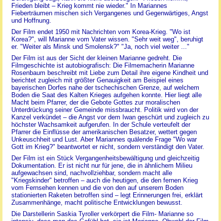
Frieden bleibt – Krieg kommt nie wieder." In Mariannes
Fieberträumen mischen sich Vergangenes und Gegenwärtiges, Angst
und Hoffnung.
Der Film endet 1950 mit Nachrichten vom Korea-Krieg. "Wo ist
Korea?", will Marianne vom Vater wissen. "Sehr weit weg", beruhigt
er. "Weiter als Minsk und Smolensk?" "Ja, noch viel weiter ..."
Der Film ist aus der Sicht der kleinen Marianne gedreht. Die
Filmgeschichte ist autobiografisch: Die Filmemacherin Marianne
Rosenbaum beschreibt mit Liebe zum Detail ihre eigene Kindheit und
berichtet zugleich mit größter Genauigkeit am Beispiel eines
bayerischen Dorfes nahe der tschechischen Grenze, auf welchem
Boden die Saat des Kalten Krieges aufgehen konnte. Hier liegt alle
Macht beim Pfarrer, der die Gebote Gottes zur moralischen
Unterdrückung seiner Gemeinde missbraucht. Politik wird von der
Kanzel verkündet – die Angst vor dem Iwan geschürt und zugleich zu
höchster Wachsamkeit aufgerufen. In der Schule verteufelt der
Pfarrer die Einflüsse der amerikanischen Besatzer, wettert gegen
Unkeuschheit und Lust. Aber Mariannes quälende Frage "Wo war
Gott im Krieg?" beantwortet er nicht, sondern verständigt den Vater.
Der Film ist ein Stück Vergangenheitsbewältigung und gleichzeitig
Dokumentation. Er ist nicht nur für jene, die in ähnlichem Milieu
aufgewachsen sind, nachvollziehbar, sondern macht alle
"Kriegskinder" betroffen – auch die heutigen, die den fernen Krieg
vom Fernsehen kennen und die von den auf unserem Boden
stationierten Raketen betroffen sind – legt Erinnerungen frei, erklärt
Zusammenhänge, macht politische Entwicklungen bewusst.
Die Darstellerin Saskia Tyroller verkörpert die Film- Marianne so