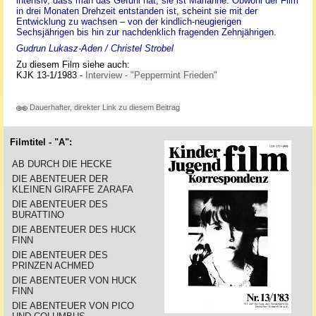
intensiv, dass man das Gefühl hat, sie ist Marianne. Obwohl der Film
in drei Monaten Drehzeit entstanden ist, scheint sie mit der
Entwicklung zu wachsen – von der kindlich-neugierigen
Sechsjährigen bis hin zur nachdenklich fragenden Zehnjährigen.
Gudrun Lukasz-Aden / Christel Strobel
Zu diesem Film siehe auch:
KJK 13-1/1983 -
Interview - "Peppermint Frieden"
Dauerhafter, direkter Link zu diesem Beitrag
Filmtitel - "A":
AB DURCH DIE HECKE
DIE ABENTEUER DER
KLEINEN GIRAFFE ZARAFA
DIE ABENTEUER DES
BURATTINO
DIE ABENTEUER DES HUCK
FINN
DIE ABENTEUER DES
PRINZEN ACHMED
DIE ABENTEUER VON HUCK
FINN
DIE ABENTEUER VON PICO