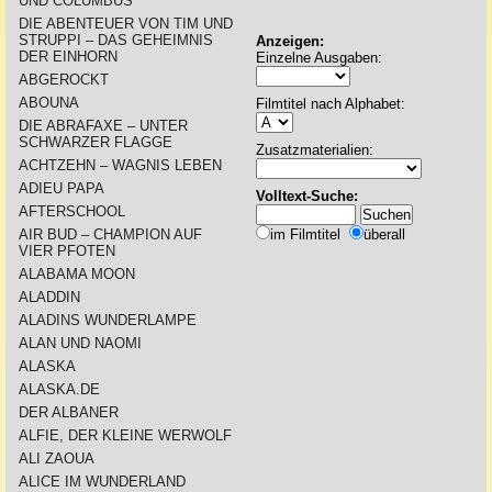
UND COLUMBUS
DIE ABENTEUER VON TIM UND
STRUPPI – DAS GEHEIMNIS
Anzeigen:
DER EINHORN
Einzelne Ausgaben:
ABGEROCKT
ABOUNA
Filmtitel nach Alphabet:
DIE ABRAFAXE – UNTER
SCHWARZER FLAGGE
Zusatzmaterialien:
ACHTZEHN – WAGNIS LEBEN
ADIEU PAPA
Volltext-Suche:
AFTERSCHOOL
AIR BUD – CHAMPION AUF
im Filmtitel
überall
VIER PFOTEN
ALABAMA MOON
ALADDIN
ALADINS WUNDERLAMPE
ALAN UND NAOMI
ALASKA
ALASKA.DE
DER ALBANER
ALFIE, DER KLEINE WERWOLF
ALI ZAOUA
ALICE IM WUNDERLAND