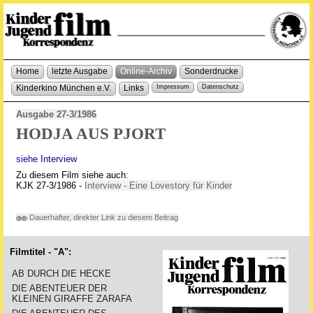
Home
letzte Ausgabe
Online-Archiv
Sonderdrucke
Kinderkino München e.V.
Links
Impressum
Datenschutz
Ausgabe 27-3/1986
HODJA AUS PJORT
siehe Interview
Zu diesem Film siehe auch:
KJK 27-3/1986 -
Interview - Eine Lovestory für Kinder
Dauerhafter, direkter Link zu diesem Beitrag
Filmtitel - "A":
AB DURCH DIE HECKE
DIE ABENTEUER DER
KLEINEN GIRAFFE ZARAFA