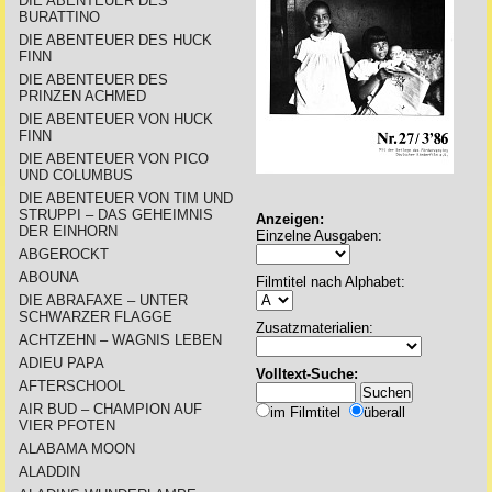
DIE ABENTEUER DES
BURATTINO
DIE ABENTEUER DES HUCK
FINN
DIE ABENTEUER DES
PRINZEN ACHMED
DIE ABENTEUER VON HUCK
FINN
DIE ABENTEUER VON PICO
UND COLUMBUS
DIE ABENTEUER VON TIM UND
STRUPPI – DAS GEHEIMNIS
Anzeigen:
DER EINHORN
Einzelne Ausgaben:
ABGEROCKT
ABOUNA
Filmtitel nach Alphabet:
DIE ABRAFAXE – UNTER
SCHWARZER FLAGGE
Zusatzmaterialien:
ACHTZEHN – WAGNIS LEBEN
ADIEU PAPA
Volltext-Suche:
AFTERSCHOOL
AIR BUD – CHAMPION AUF
im Filmtitel
überall
VIER PFOTEN
ALABAMA MOON
ALADDIN