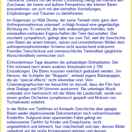
Tierdrama. Bereits mit der ersten Einstellung zwingt die Kamera den
Zuschauer, die innere und äußere Perspektive des kleinen Bären
einzunehmen, um sich mit den tierhaften Vorstellungen,
Empfindungen und Träumen zu identifizieren.
Im Gegensatz zu Walt Disney, der seine Tierwelt stets ganz dem
Anthropomorphismus unterwarf, schlägt Annaud eine gegenläufige
Richtung ein. Er versucht, die teils andersartigen-fremden, teils
verwandten-vertrauten Eigenschaften der Tiere darzustellen. Das
erscheint sympathisch, gelingt aber nur zum Teil, weil die Geschichte
vom Bären als einem kleinen, naiven und unverdorbenen Wilden dem
anthropomorphisierenden Schema nicht ausreichend entkommt.
Fremdes Tierschicksal und vermenschlichte Tierkindheit (geglückte
Wunschkindheit) vermischen sich.
Einhundertneun Tage dauerten die aufwändigen Dreharbeiten. Der
Film entstand nach einem exakten Storyboard mit 1.700
Einstellungen. Die Bären mussten mehrfach gedoubelt werden. Jim
Henson, der Schöpfer der "Muppets", entwarf eigens Bärenpuppen,
die als "special effects" nicht erkennbar sind. Vom
Cinematographischen her betrachtet ist reizvoll, dass der Film fast
ohne Dialoge und Off-Stimmen auskommt. Die unterlegte Musik
verbindet sich harmonisch mit der Weite der Landschaft, wurde von
einem großen Orchester symphonisch gespielt und Motiven von
Tschaikowski entlehnt.
In der Reihe von Tierfilmen ist Annauds Geschichte über gejagte
Bären weder objektivierende Dokumentation noch verharmlosender
Kinderfilm. Aufgrund einer spannenden Fabel gelingt ein
sehenswerter Tierfilm für Kinder und Erwachsene, recht
ungewöhnlich und lehrreich, fast märchenhaft und naiv, dessen Bilder
unbedingt auf die große Kinoleinwand gehören und dessen