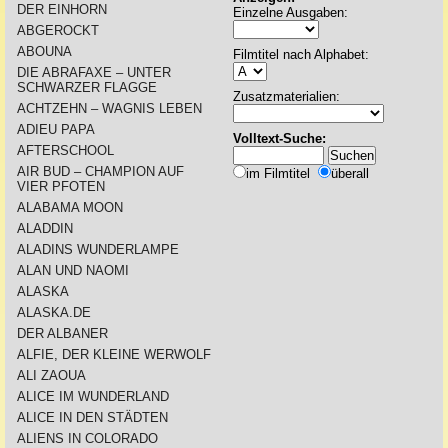
DER EINHORN
Einzelne Ausgaben:
ABGEROCKT
ABOUNA
Filmtitel nach Alphabet:
DIE ABRAFAXE – UNTER
SCHWARZER FLAGGE
Zusatzmaterialien:
ACHTZEHN – WAGNIS LEBEN
ADIEU PAPA
Volltext-Suche:
AFTERSCHOOL
AIR BUD – CHAMPION AUF
im Filmtitel
überall
VIER PFOTEN
ALABAMA MOON
ALADDIN
ALADINS WUNDERLAMPE
ALAN UND NAOMI
ALASKA
ALASKA.DE
DER ALBANER
ALFIE, DER KLEINE WERWOLF
ALI ZAOUA
ALICE IM WUNDERLAND
ALICE IN DEN STÄDTEN
ALIENS IN COLORADO