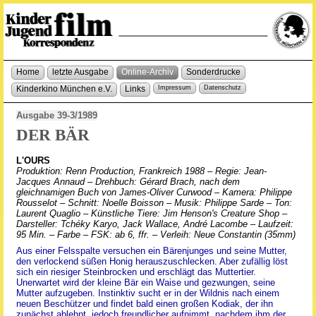
Home
letzte Ausgabe
Online-Archiv
Sonderdrucke
Kinderkino München e.V.
Links
Impressum
Datenschutz
Ausgabe 39-3/1989
DER BÄR
L'OURS
Produktion: Renn Production, Frankreich 1988 – Regie: Jean-
Jacques Annaud – Drehbuch: Gérard Brach, nach dem
gleichnamigen Buch von James-Oliver Curwood – Kamera: Philippe
Rousselot – Schnitt: Noelle Boisson – Musik: Philippe Sarde – Ton:
Laurent Quaglio – Künstliche Tiere: Jim Henson's Creature Shop –
Darsteller: Tchéky Karyo, Jack Wallace, André Lacombe – Laufzeit:
95 Min. – Farbe – FSK: ab 6, ffr. – Verleih: Neue Constantin (35mm)
Aus einer Felsspalte versuchen ein Bärenjunges und seine Mutter,
den verlockend süßen Honig herauszuschlecken. Aber zufällig löst
sich ein riesiger Steinbrocken und erschlägt das Muttertier.
Unerwartet wird der kleine Bär ein Waise und gezwungen, seine
Mutter aufzugeben. Instinktiv sucht er in der Wildnis nach einem
neuen Beschützer und findet bald einen großen Kodiak, der ihn
zunächst ablehnt, jedoch freundlicher aufnimmt, nachdem ihm der