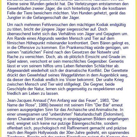
Kleine seine Wunden geleckt hat. Die Verletzungen entstammen den
Gewehrläufen zweier Jäger, die sich hinterlistig durch die kostbaren
Felle der Tiere bereichern möchten. Von Hunden gehetzt, gerät das
Jungtier in die Gefangenschaft der Jäger.
Um nach mehreren Fehlversuchen den mächtigen Kodiak endgültig
zu töten, bricht der jüngere Jäger siegessicher auf. Doch
überraschend kehrt sich das Verhältnis von Jäger und Gejagtem um.
Am Rande eines Abgrunds werden Mensch und Tier auf dem
filmischen Höhepunkt miteinander konfrontiert. Dem Bären gelingt es,
in die Offensive zu kommen. Ein Prankenschlag würde genügen, um
seinen "natürlichen" Feind nach den Gesetzen der Notwehr und
Rache zu vernichten. Doch, als ob plötzlich Einsicht und Gnade im
Spiel wären, verschont er sein menschliches Gegenüber. Generös
lässt er von seinem hilflos ums Leben flehenden Schlächter ab.
Abgewandelt wiederholt sich der dramatische Konflikt. Der Gerettete
drückt den Gewehrlauf seines Weggefährten in dem Augenblick weg,
da dieser den Kodiak endlich ins Visier bekommt. Der uralte Krieg
zwischen Mensch und Tier wird stillgelegt. Die Gegner, beide
Geschöpfe der Natur, lernen sich gegenseitig zu respektieren und
friedlich am Leben zu lassen.
Jean-Jacques Annaud ("Am Anfang war das Feuer", 1983, "Der
Name der Rose", 1986) beweist mit seinem Film "Der Bär" erneut
seinen ausgeprägten Sinn für das Archaische und Animalische. In
einer unwegsamen und "unberührten" Naturlandschaft (Dolomiten),
deren Charakter und Stimmung in einprägsamen Bildern eingefangen
wird, ereignet sich keine nur putzige Bärengeschichte, sondern
offenbart sich, psychologisch mit Raffinement gemacht und präzise
nach den Regeln Hollywoods der 30er-Jahre gedreht, ein spannendes