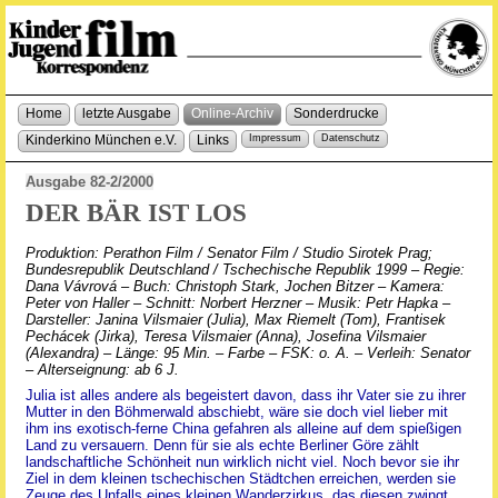
Home
letzte Ausgabe
Online-Archiv
Sonderdrucke
Kinderkino München e.V.
Links
Impressum
Datenschutz
Ausgabe 82-2/2000
DER BÄR IST LOS
Produktion: Perathon Film / Senator Film / Studio Sirotek Prag;
Bundesrepublik Deutschland / Tschechische Republik 1999 – Regie:
Dana Vávrová – Buch: Christoph Stark, Jochen Bitzer – Kamera:
Peter von Haller – Schnitt: Norbert Herzner – Musik: Petr Hapka –
Darsteller: Janina Vilsmaier (Julia), Max Riemelt (Tom), Frantisek
Pechácek (Jirka), Teresa Vilsmaier (Anna), Josefina Vilsmaier
(Alexandra) – Länge: 95 Min. – Farbe – FSK: o. A. – Verleih: Senator
– Alterseignung: ab 6 J.
Julia ist alles andere als begeistert davon, dass ihr Vater sie zu ihrer
Mutter in den Böhmerwald abschiebt, wäre sie doch viel lieber mit
ihm ins exotisch-ferne China gefahren als alleine auf dem spießigen
Land zu versauern. Denn für sie als echte Berliner Göre zählt
landschaftliche Schönheit nun wirklich nicht viel. Noch bevor sie ihr
Ziel in dem kleinen tschechischen Städtchen erreichen, werden sie
Zeuge des Unfalls eines kleinen Wanderzirkus, das diesen zwingt,