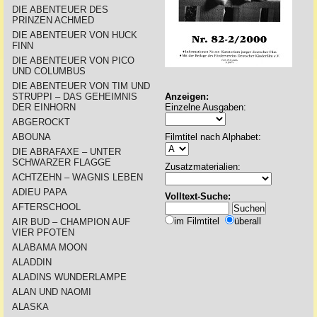
DIE ABENTEUER DES
PRINZEN ACHMED
DIE ABENTEUER VON HUCK
FINN
DIE ABENTEUER VON PICO
UND COLUMBUS
DIE ABENTEUER VON TIM UND
STRUPPI – DAS GEHEIMNIS
Anzeigen:
DER EINHORN
Einzelne Ausgaben:
ABGEROCKT
ABOUNA
Filmtitel nach Alphabet:
DIE ABRAFAXE – UNTER
SCHWARZER FLAGGE
Zusatzmaterialien:
ACHTZEHN – WAGNIS LEBEN
ADIEU PAPA
Volltext-Suche:
AFTERSCHOOL
im Filmtitel
überall
AIR BUD – CHAMPION AUF
VIER PFOTEN
ALABAMA MOON
ALADDIN
ALADINS WUNDERLAMPE
ALAN UND NAOMI
ALASKA