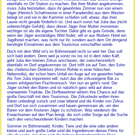
ebenfalls im Ort Station zu machen. Bei ihrer Mutter angekommen,
muss Julia feststellen, dass ihr gewohntes Zimmer nun von einem
Jäger (Heinrich Schafmeister in einer Paraderolle) aus dem Westen
belegt ist und sie in der Kammer schlafen soll; etwas, das ihrer
Laune nicht gerade förderlich ist. Und auch sonst hat Julia das (nicht
unberechtigte Gefühl), dass dieser Jäger ihrer Mutter momentan
wichtiger ist als die eigene Tochter. Dafür gibt es gute Gründe, denn
wenn der Jäger anständiges Wild findet, will er aus Mutters Hotel ein
Jagdhotel machen, was nicht nur ihr, sondern auch dem Ort dringend
benötigte Einnahmen aus dem Tourismus verschaffen würde.
Doch mit dem Wild ist's im Böhmerwald nicht so weit her. Das soll
sich bald ändern. Denn weil ja sonst nix los ist in dem öden Kaff,
geht Julia den kleinen Zirkus anschauen, der zwischenzeitlich
ebenfalls im Dorf angekommen ist. Dort trifft sie auf Tom, den Sohn
des cholerischen Direktors (Armin Rohde in einer hübschen
Nebenrolle), der schon beim Unfall ein Auge auf sie geworfen hatte.
Als Tom Julia imponieren will, nutzt das der zirkuseigene Bär zu
einem erfolgreichen Fluchtversuch. Von nun an geht's rund: Der
Jäger sichtet den Bären und ist natürlich ganz wild auf diese
unerwartete Trophäe. Die Dorfbewohner wittern ihre Chance auf das
große Geschäft mit dem Tourismus. Die Zirkusleute wollen ihren
Bären unbedingt zurück und zwar lebend und die Kinder von Zirkus
und Dorf tun sich zusammen und hauen gemeinsam ab, um den
Bären vor dem finsteren Jäger zu schützen. Was wiederum die
Erwachsenen auf den Plan bringt, die sich voller Sorge auf die Suche
nach den verschwundenen Kindern machen.
Sommer im Böhmerwald, Kinder, Tiere und die eine oder andere
kleine und auch große Liebe sind die Ingredienzen dieses Films für