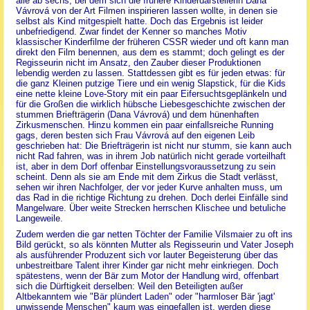
alle ab sechs, bei dem sich die frühere Kinderdarstellerin Dana
Vávrová von der Art Filmen inspirieren lassen wollte, in denen sie
selbst als Kind mitgespielt hatte. Doch das Ergebnis ist leider
unbefriedigend. Zwar findet der Kenner so manches Motiv
klassischer Kinderfilme der früheren CSSR wieder und oft kann man
direkt den Film benennen, aus dem es stammt; doch gelingt es der
Regisseurin nicht im Ansatz, den Zauber dieser Produktionen
lebendig werden zu lassen. Stattdessen gibt es für jeden etwas: für
die ganz Kleinen putzige Tiere und ein wenig Slapstick, für die Kids
eine nette kleine Love-Story mit ein paar Eifersuchtsgeplänkeln und
für die Großen die wirklich hübsche Liebesgeschichte zwischen der
stummen Briefträgerin (Dana Vávrová) und dem hünenhaften
Zirkusmenschen. Hinzu kommen ein paar einfallsreiche Running
gags, deren besten sich Frau Vávrová auf den eigenen Leib
geschrieben hat: Die Briefträgerin ist nicht nur stumm, sie kann auch
nicht Rad fahren, was in ihrem Job natürlich nicht gerade vorteilhaft
ist, aber in dem Dorf offenbar Einstellungsvoraussetzung zu sein
scheint. Denn als sie am Ende mit dem Zirkus die Stadt verlässt,
sehen wir ihren Nachfolger, der vor jeder Kurve anhalten muss, um
das Rad in die richtige Richtung zu drehen. Doch derlei Einfälle sind
Mangelware. Über weite Strecken herrschen Klischee und betuliche
Langeweile.
Zudem werden die gar netten Töchter der Familie Vilsmaier zu oft ins
Bild gerückt, so als könnten Mutter als Regisseurin und Vater Joseph
als ausführender Produzent sich vor lauter Begeisterung über das
unbestreitbare Talent ihrer Kinder gar nicht mehr einkriegen. Doch
spätestens, wenn der Bär zum Motor der Handlung wird, offenbart
sich die Dürftigkeit derselben: Weil den Beteiligten außer
Altbekanntem wie "Bär plündert Laden" oder "harmloser Bär 'jagt'
unwissende Menschen" kaum was eingefallen ist, werden diese