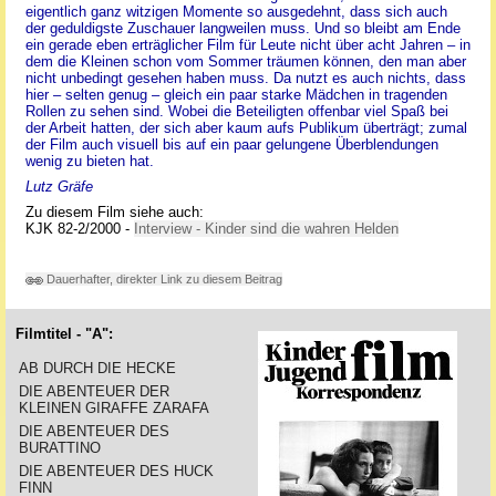
eigentlich ganz witzigen Momente so ausgedehnt, dass sich auch
der geduldigste Zuschauer langweilen muss. Und so bleibt am Ende
ein gerade eben erträglicher Film für Leute nicht über acht Jahren – in
dem die Kleinen schon vom Sommer träumen können, den man aber
nicht unbedingt gesehen haben muss. Da nutzt es auch nichts, dass
hier – selten genug – gleich ein paar starke Mädchen in tragenden
Rollen zu sehen sind. Wobei die Beteiligten offenbar viel Spaß bei
der Arbeit hatten, der sich aber kaum aufs Publikum überträgt; zumal
der Film auch visuell bis auf ein paar gelungene Überblendungen
wenig zu bieten hat.
Lutz Gräfe
Zu diesem Film siehe auch:
KJK 82-2/2000 -
Interview - Kinder sind die wahren Helden
Dauerhafter, direkter Link zu diesem Beitrag
Filmtitel - "A":
AB DURCH DIE HECKE
DIE ABENTEUER DER
KLEINEN GIRAFFE ZARAFA
DIE ABENTEUER DES
BURATTINO
DIE ABENTEUER DES HUCK
FINN