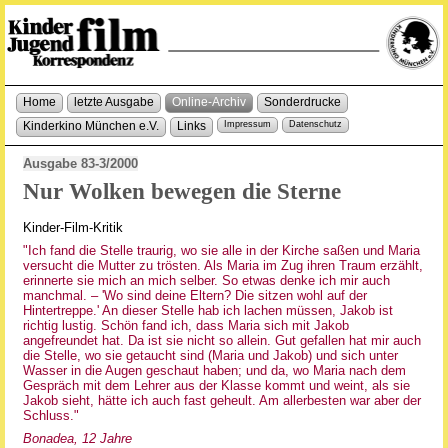
Home
letzte Ausgabe
Online-Archiv
Sonderdrucke
Kinderkino München e.V.
Links
Impressum
Datenschutz
Ausgabe 83-3/2000
Nur Wolken bewegen die Sterne
Kinder-Film-Kritik
"Ich fand die Stelle traurig, wo sie alle in der Kirche saßen und Maria
versucht die Mutter zu trösten. Als Maria im Zug ihren Traum erzählt,
erinnerte sie mich an mich selber. So etwas denke ich mir auch
manchmal. – 'Wo sind deine Eltern? Die sitzen wohl auf der
Hintertreppe.' An dieser Stelle hab ich lachen müssen, Jakob ist
richtig lustig. Schön fand ich, dass Maria sich mit Jakob
angefreundet hat. Da ist sie nicht so allein. Gut gefallen hat mir auch
die Stelle, wo sie getaucht sind (Maria und Jakob) und sich unter
Wasser in die Augen geschaut haben; und da, wo Maria nach dem
Gespräch mit dem Lehrer aus der Klasse kommt und weint, als sie
Jakob sieht, hätte ich auch fast geheult. Am allerbesten war aber der
Schluss."
Bonadea, 12 Jahre