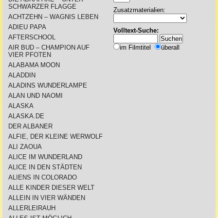
SCHWARZER FLAGGE
Zusatzmaterialien:
ACHTZEHN – WAGNIS LEBEN
ADIEU PAPA
Volltext-Suche:
AFTERSCHOOL
AIR BUD – CHAMPION AUF
im Filmtitel
überall
VIER PFOTEN
ALABAMA MOON
ALADDIN
ALADINS WUNDERLAMPE
ALAN UND NAOMI
ALASKA
ALASKA.DE
DER ALBANER
ALFIE, DER KLEINE WERWOLF
ALI ZAOUA
ALICE IM WUNDERLAND
ALICE IN DEN STÄDTEN
ALIENS IN COLORADO
ALLE KINDER DIESER WELT
ALLEIN IN VIER WÄNDEN
ALLERLEIRAUH