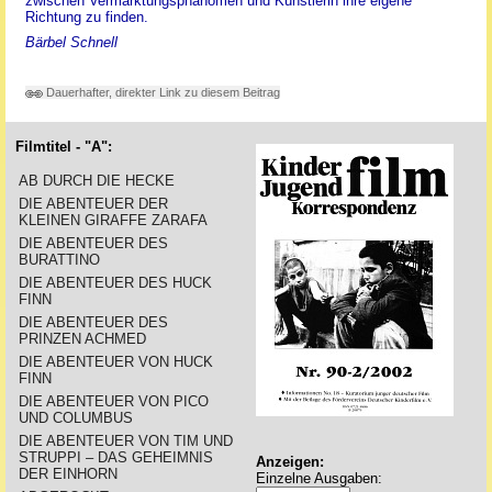
zwischen Vermarktungsphänomen und Künstlerin ihre eigene
Richtung zu finden.
Bärbel Schnell
Dauerhafter, direkter Link zu diesem Beitrag
Filmtitel - "A":
AB DURCH DIE HECKE
DIE ABENTEUER DER
KLEINEN GIRAFFE ZARAFA
DIE ABENTEUER DES
BURATTINO
DIE ABENTEUER DES HUCK
FINN
DIE ABENTEUER DES
PRINZEN ACHMED
DIE ABENTEUER VON HUCK
FINN
DIE ABENTEUER VON PICO
UND COLUMBUS
DIE ABENTEUER VON TIM UND
STRUPPI – DAS GEHEIMNIS
Anzeigen:
DER EINHORN
Einzelne Ausgaben: