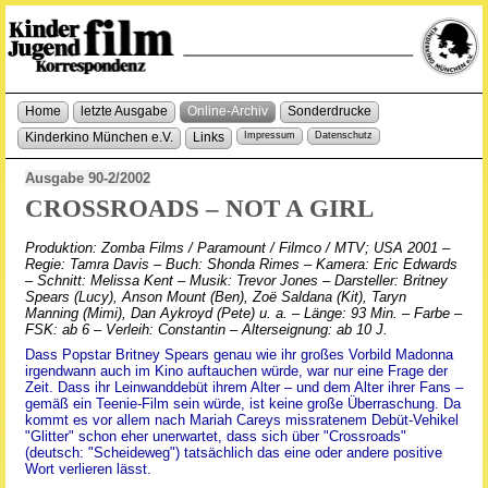
Home
letzte Ausgabe
Online-Archiv
Sonderdrucke
Kinderkino München e.V.
Links
Impressum
Datenschutz
Ausgabe 90-2/2002
CROSSROADS – NOT A GIRL
Produktion: Zomba Films / Paramount / Filmco / MTV; USA 2001 –
Regie: Tamra Davis – Buch: Shonda Rimes – Kamera: Eric Edwards
– Schnitt: Melissa Kent – Musik: Trevor Jones – Darsteller: Britney
Spears (Lucy), Anson Mount (Ben), Zoë Saldana (Kit), Taryn
Manning (Mimi), Dan Aykroyd (Pete) u. a. – Länge: 93 Min. – Farbe –
FSK: ab 6 – Verleih: Constantin – Alterseignung: ab 10 J.
Dass Popstar Britney Spears genau wie ihr großes Vorbild Madonna
irgendwann auch im Kino auftauchen würde, war nur eine Frage der
Zeit. Dass ihr Leinwanddebüt ihrem Alter – und dem Alter ihrer Fans –
gemäß ein Teenie-Film sein würde, ist keine große Überraschung. Da
kommt es vor allem nach Mariah Careys missratenem Debüt-Vehikel
"Glitter" schon eher unerwartet, dass sich über "Crossroads"
(deutsch: "Scheideweg") tatsächlich das eine oder andere positive
Wort verlieren lässt.