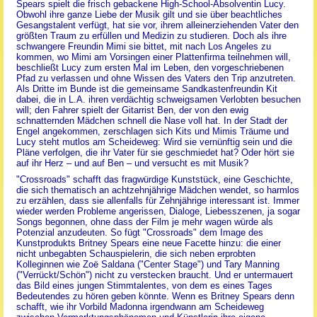
Spears spielt die frisch gebackene High-School-Absolventin Lucy.
Obwohl ihre ganze Liebe der Musik gilt und sie über beachtliches
Gesangstalent verfügt, hat sie vor, ihrem alleinerziehenden Vater den
größten Traum zu erfüllen und Medizin zu studieren. Doch als ihre
schwangere Freundin Mimi sie bittet, mit nach Los Angeles zu
kommen, wo Mimi am Vorsingen einer Plattenfirma teilnehmen will,
beschließt Lucy zum ersten Mal im Leben, den vorgeschriebenen
Pfad zu verlassen und ohne Wissen des Vaters den Trip anzutreten.
Als Dritte im Bunde ist die gemeinsame Sandkastenfreundin Kit
dabei, die in L.A. ihren verdächtig schweigsamen Verlobten besuchen
will; den Fahrer spielt der Gitarrist Ben, der von den ewig
schnatternden Mädchen schnell die Nase voll hat. In der Stadt der
Engel angekommen, zerschlagen sich Kits und Mimis Träume und
Lucy steht mutlos am Scheideweg: Wird sie vernünftig sein und die
Pläne verfolgen, die ihr Vater für sie geschmiedet hat? Oder hört sie
auf ihr Herz – und auf Ben – und versucht es mit Musik?
"Crossroads" schafft das fragwürdige Kunststück, eine Geschichte,
die sich thematisch an achtzehnjährige Mädchen wendet, so harmlos
zu erzählen, dass sie allenfalls für Zehnjährige interessant ist. Immer
wieder werden Probleme angerissen, Dialoge, Liebesszenen, ja sogar
Songs begonnen, ohne dass der Film je mehr wagen würde als
Potenzial anzudeuten. So fügt "Crossroads" dem Image des
Kunstprodukts Britney Spears eine neue Facette hinzu: die einer
nicht unbegabten Schauspielerin, die sich neben erprobten
Kolleginnen wie Zoë Saldana ("Center Stage") und Tary Manning
("Verrückt/Schön") nicht zu verstecken braucht. Und er untermauert
das Bild eines jungen Stimmtalentes, von dem es eines Tages
Bedeutendes zu hören geben könnte. Wenn es Britney Spears denn
schafft, wie ihr Vorbild Madonna irgendwann am Scheideweg