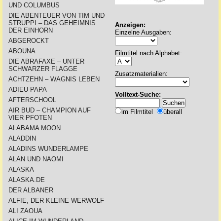
UND COLUMBUS
DIE ABENTEUER VON TIM UND
STRUPPI – DAS GEHEIMNIS
Anzeigen:
DER EINHORN
Einzelne Ausgaben:
ABGEROCKT
ABOUNA
Filmtitel nach Alphabet:
DIE ABRAFAXE – UNTER
SCHWARZER FLAGGE
Zusatzmaterialien:
ACHTZEHN – WAGNIS LEBEN
ADIEU PAPA
Volltext-Suche:
AFTERSCHOOL
AIR BUD – CHAMPION AUF
im Filmtitel
überall
VIER PFOTEN
ALABAMA MOON
ALADDIN
ALADINS WUNDERLAMPE
ALAN UND NAOMI
ALASKA
ALASKA.DE
DER ALBANER
ALFIE, DER KLEINE WERWOLF
ALI ZAOUA