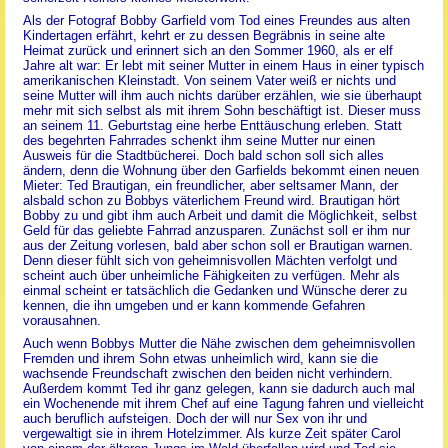
Als der Fotograf Bobby Garfield vom Tod eines Freundes aus alten
Kindertagen erfährt, kehrt er zu dessen Begräbnis in seine alte
Heimat zurück und erinnert sich an den Sommer 1960, als er elf
Jahre alt war: Er lebt mit seiner Mutter in einem Haus in einer typisch
amerikanischen Kleinstadt. Von seinem Vater weiß er nichts und
seine Mutter will ihm auch nichts darüber erzählen, wie sie überhaupt
mehr mit sich selbst als mit ihrem Sohn beschäftigt ist. Dieser muss
an seinem 11. Geburtstag eine herbe Enttäuschung erleben. Statt
des begehrten Fahrrades schenkt ihm seine Mutter nur einen
Ausweis für die Stadtbücherei. Doch bald schon soll sich alles
ändern, denn die Wohnung über den Garfields bekommt einen neuen
Mieter: Ted Brautigan, ein freundlicher, aber seltsamer Mann, der
alsbald schon zu Bobbys väterlichem Freund wird. Brautigan hört
Bobby zu und gibt ihm auch Arbeit und damit die Möglichkeit, selbst
Geld für das geliebte Fahrrad anzusparen. Zunächst soll er ihm nur
aus der Zeitung vorlesen, bald aber schon soll er Brautigan warnen.
Denn dieser fühlt sich von geheimnisvollen Mächten verfolgt und
scheint auch über unheimliche Fähigkeiten zu verfügen. Mehr als
einmal scheint er tatsächlich die Gedanken und Wünsche derer zu
kennen, die ihn umgeben und er kann kommende Gefahren
vorausahnen.
Auch wenn Bobbys Mutter die Nähe zwischen dem geheimnisvollen
Fremden und ihrem Sohn etwas unheimlich wird, kann sie die
wachsende Freundschaft zwischen den beiden nicht verhindern.
Außerdem kommt Ted ihr ganz gelegen, kann sie dadurch auch mal
ein Wochenende mit ihrem Chef auf eine Tagung fahren und vielleicht
auch beruflich aufsteigen. Doch der will nur Sex von ihr und
vergewaltigt sie in ihrem Hotelzimmer. Als kurze Zeit später Carol