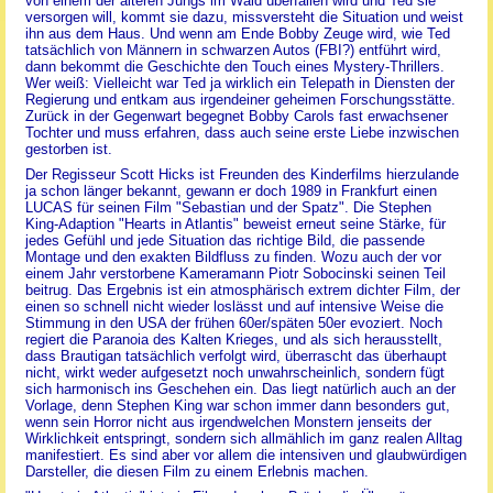
von einem der älteren Jungs im Wald überfallen wird und Ted sie
versorgen will, kommt sie dazu, missversteht die Situation und weist
ihn aus dem Haus. Und wenn am Ende Bobby Zeuge wird, wie Ted
tatsächlich von Männern in schwarzen Autos (FBI?) entführt wird,
dann bekommt die Geschichte den Touch eines Mystery-Thrillers.
Wer weiß: Vielleicht war Ted ja wirklich ein Telepath in Diensten der
Regierung und entkam aus irgendeiner geheimen Forschungsstätte.
Zurück in der Gegenwart begegnet Bobby Carols fast erwachsener
Tochter und muss erfahren, dass auch seine erste Liebe inzwischen
gestorben ist.
Der Regisseur Scott Hicks ist Freunden des Kinderfilms hierzulande
ja schon länger bekannt, gewann er doch 1989 in Frankfurt einen
LUCAS für seinen Film "Sebastian und der Spatz". Die Stephen
King-Adaption "Hearts in Atlantis" beweist erneut seine Stärke, für
jedes Gefühl und jede Situation das richtige Bild, die passende
Montage und den exakten Bildfluss zu finden. Wozu auch der vor
einem Jahr verstorbene Kameramann Piotr Sobocinski seinen Teil
beitrug. Das Ergebnis ist ein atmosphärisch extrem dichter Film, der
einen so schnell nicht wieder loslässt und auf intensive Weise die
Stimmung in den USA der frühen 60er/späten 50er evoziert. Noch
regiert die Paranoia des Kalten Krieges, und als sich herausstellt,
dass Brautigan tatsächlich verfolgt wird, überrascht das überhaupt
nicht, wirkt weder aufgesetzt noch unwahrscheinlich, sondern fügt
sich harmonisch ins Geschehen ein. Das liegt natürlich auch an der
Vorlage, denn Stephen King war schon immer dann besonders gut,
wenn sein Horror nicht aus irgendwelchen Monstern jenseits der
Wirklichkeit entspringt, sondern sich allmählich im ganz realen Alltag
manifestiert. Es sind aber vor allem die intensiven und glaubwürdigen
Darsteller, die diesen Film zu einem Erlebnis machen.