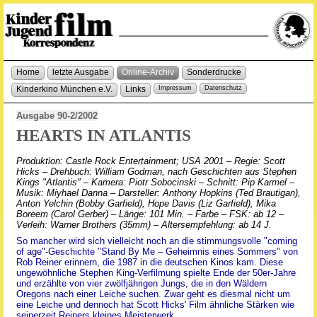
Home
letzte Ausgabe
Online-Archiv
Sonderdrucke
Kinderkino München e.V.
Links
Impressum
Datenschutz
Ausgabe 90-2/2002
HEARTS IN ATLANTIS
Produktion: Castle Rock Entertainment; USA 2001 – Regie: Scott
Hicks – Drehbuch: William Godman, nach Geschichten aus Stephen
Kings "Atlantis" – Kamera: Piotr Sobocinski – Schnitt: Pip Karmel –
Musik: Miyhael Danna – Darsteller: Anthony Hopkins (Ted Brautigan),
Anton Yelchin (Bobby Garfield), Hope Davis (Liz Garfield), Mika
Boreem (Carol Gerber) – Länge: 101 Min. – Farbe – FSK: ab 12 –
Verleih: Warner Brothers (35mm) – Altersempfehlung: ab 14 J.
So mancher wird sich vielleicht noch an die stimmungsvolle "coming
of age"-Geschichte "Stand By Me – Geheimnis eines Sommers" von
Rob Reiner erinnern, die 1987 in die deutschen Kinos kam. Diese
ungewöhnliche Stephen King-Verfilmung spielte Ende der 50er-Jahre
und erzählte von vier zwölfjährigen Jungs, die in den Wäldern
Oregons nach einer Leiche suchen. Zwar geht es diesmal nicht um
eine Leiche und dennoch hat Scott Hicks' Film ähnliche Stärken wie
seinerzeit Reiners kleines Meisterwerk.