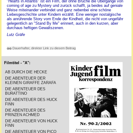
"Hearts in Atlantis" ist ein Film, der ohne Brüche die Übergänge von
coming of age zu Mystery und zurück schafft, ja beides auf geniale
Weise miteinander verbindet und ganz nebenbei eine schöne
Liebesgeschichte unter Kindern erzählt. Eine weniger nostalgische
als anrührende Story vom Ende der Kindheit, die nicht von ungefähr
gelegentlich an "Stand By Me" erinnert, auch in den kurzen, aber
durchaus heftigen Gewaltszenen.
Lutz Gräfe
Dauerhafter, direkter Link zu diesem Beitrag
Filmtitel - "A":
AB DURCH DIE HECKE
DIE ABENTEUER DER
KLEINEN GIRAFFE ZARAFA
DIE ABENTEUER DES
BURATTINO
DIE ABENTEUER DES HUCK
FINN
DIE ABENTEUER DES
PRINZEN ACHMED
DIE ABENTEUER VON HUCK
FINN
DIE ABENTEUER VON PICO