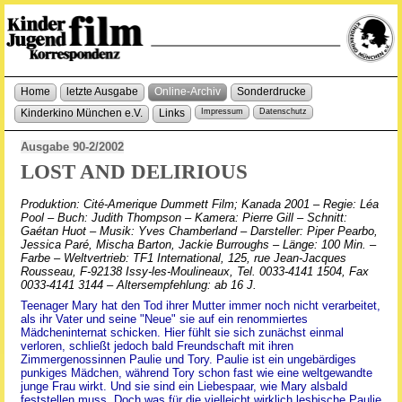
Home
letzte Ausgabe
Online-Archiv
Sonderdrucke
Kinderkino München e.V.
Links
Impressum
Datenschutz
Ausgabe 90-2/2002
LOST AND DELIRIOUS
Produktion: Cité-Amerique Dummett Film; Kanada 2001 – Regie: Léa
Pool – Buch: Judith Thompson – Kamera: Pierre Gill – Schnitt:
Gaétan Huot – Musik: Yves Chamberland – Darsteller: Piper Pearbo,
Jessica Paré, Mischa Barton, Jackie Burroughs – Länge: 100 Min. –
Farbe – Weltvertrieb: TF1 International, 125, rue Jean-Jacques
Rousseau, F-92138 Issy-les-Moulineaux, Tel. 0033-4141 1504, Fax
0033-4141 3144 – Altersempfehlung: ab 16 J.
Teenager Mary hat den Tod ihrer Mutter immer noch nicht verarbeitet,
als ihr Vater und seine "Neue" sie auf ein renommiertes
Mädcheninternat schicken. Hier fühlt sie sich zunächst einmal
verloren, schließt jedoch bald Freundschaft mit ihren
Zimmergenossinnen Paulie und Tory. Paulie ist ein ungebärdiges
punkiges Mädchen, während Tory schon fast wie eine weltgewandte
junge Frau wirkt. Und sie sind ein Liebespaar, wie Mary alsbald
feststellen muss. Doch was für die vielleicht wirklich lesbische Paulie