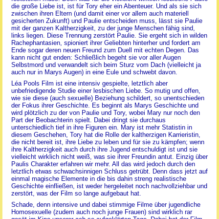
die große Liebe ist, ist für Tory eher ein Abenteuer. Und als sie sich
zwischen ihren Eltern (und damit einer vor allem auch materiell
gesicherten Zukunft) und Paulie entscheiden muss, lässt sie Paulie
mit der ganzen Kaltherzigkeit, zu der junge Menschen fähig sind,
links liegen. Diese Trennung zerstört Paulie. Sie ergeht sich in wilden
Rachephantasien, spioniert ihrer Geliebten hinterher und fordert am
Ende sogar deren neuen Freund zum Duell mit echten Degen. Das
kann nicht gut enden: Schließlich begeht sie vor aller Augen
Selbstmord und verwandelt sich beim Sturz vom Dach (vielleicht ja
auch nur in Marys Augen) in eine Eule und schwebt davon.
Léa Pools Film ist eine intensiv gespielte, letztlich aber
unbefriedigende Studie einer lesbischen Liebe. So mutig und offen,
wie sie diese (auch sexuelle) Beziehung schildert, so unentschieden
der Fokus ihrer Geschichte. Es beginnt als Marys Geschichte und
wird plötzlich zu der von Paulie und Tory, wobei Mary nur noch den
Part der Beobachterin spielt. Dabei dringt sie durchaus
unterschiedlich tief in ihre Figuren ein. Mary ist mehr Statistin in
diesem Geschehen, Tory hat die Rolle der kaltherzigen Karrieristin,
die nicht bereit ist, ihre Liebe zu leben und für sie zu kämpfen; wenn
ihre Kaltherzigkeit auch durch ihre Jugend entschuldigt ist und sie
vielleicht wirklich nicht weiß, was sie ihrer Freundin antut. Einzig über
Paulis Charakter erfahren wir mehr. All das wird jedoch durch den
letztlich etwas schwachsinnigen Schluss getrübt. Denn dass jetzt auf
einmal magische Elemente in die bis dahin streng realistische
Geschichte einfließen, ist weder hergeleitet noch nachvollziehbar und
zerstört, was der Film so lange aufgebaut hat.
Schade, denn intensive und dabei stimmige Filme über jugendliche
Homosexuelle (zudem auch noch junge Frauen) sind wirklich rar