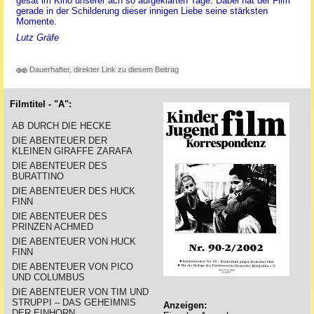
gesät im Kino unserer ach so aufgeklärten Tage. Dabei hat der Film
gerade in der Schilderung dieser innigen Liebe seine stärksten
Momente.
Lutz Gräfe
Dauerhafter, direkter Link zu diesem Beitrag
Filmtitel - "A":
AB DURCH DIE HECKE
DIE ABENTEUER DER
KLEINEN GIRAFFE ZARAFA
DIE ABENTEUER DES
BURATTINO
DIE ABENTEUER DES HUCK
FINN
DIE ABENTEUER DES
PRINZEN ACHMED
DIE ABENTEUER VON HUCK
FINN
DIE ABENTEUER VON PICO
UND COLUMBUS
DIE ABENTEUER VON TIM UND
STRUPPI – DAS GEHEIMNIS
Anzeigen:
DER EINHORN