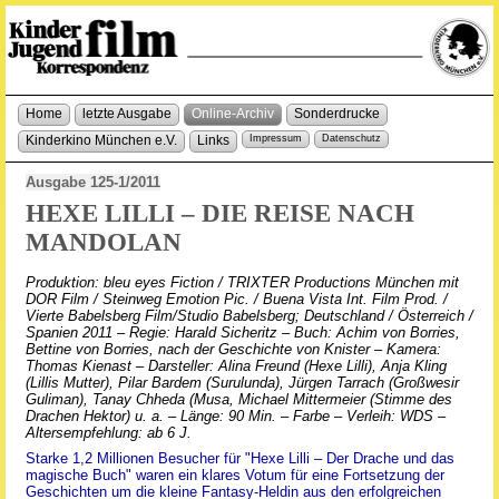
Home
letzte Ausgabe
Online-Archiv
Sonderdrucke
Kinderkino München e.V.
Links
Impressum
Datenschutz
Ausgabe 125-1/2011
HEXE LILLI – DIE REISE NACH
MANDOLAN
Produktion: bleu eyes Fiction / TRIXTER Productions München mit
DOR Film / Steinweg Emotion Pic. / Buena Vista Int. Film Prod. /
Vierte Babelsberg Film/Studio Babelsberg; Deutschland / Österreich /
Spanien 2011 – Regie: Harald Sicheritz – Buch: Achim von Borries,
Bettine von Borries, nach der Geschichte von Knister – Kamera:
Thomas Kienast – Darsteller: Alina Freund (Hexe Lilli), Anja Kling
(Lillis Mutter), Pilar Bardem (Surulunda), Jürgen Tarrach (Großwesir
Guliman), Tanay Chheda (Musa, Michael Mittermeier (Stimme des
Drachen Hektor) u. a. – Länge: 90 Min. – Farbe – Verleih: WDS –
Altersempfehlung: ab 6 J.
Starke 1,2 Millionen Besucher für "Hexe Lilli – Der Drache und das
magische Buch" waren ein klares Votum für eine Fortsetzung der
Geschichten um die kleine Fantasy-Heldin aus den erfolgreichen