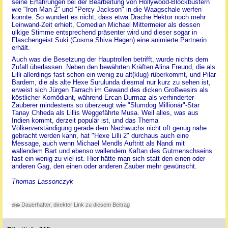
seine Erfahrungen bei der Bearbeitung von Hollywood-Blockbustern
wie "Iron Man 2" und "Percy Jackson" in die Waagschale werfen
konnte. So wundert es nicht, dass etwa Drache Hektor noch mehr
Leinwand-Zeit erhielt, Comedian Michael Mittermeier als dessen
ulkige Stimme entsprechend präsenter wird und dieser sogar in
Flaschengeist Suki (Cosma Shiva Hagen) eine animierte Partnerin
erhält.
Auch was die Besetzung der Hauptrollen betrifft, wurde nichts dem
Zufall überlassen. Neben den bewährten Kräften Alina Freund, die als
Lilli allerdings fast schon ein wenig zu alt(klug) rüberkommt, und Pilar
Bardem, die als alte Hexe Surulunda diesmal nur kurz zu sehen ist,
erweist sich Jürgen Tarrach im Gewand des dicken Großwesirs als
köstlicher Komödiant, während Ercan Durmaz als verhinderter
Zauberer mindestens so überzeugt wie "Slumdog Millionär"-Star
Tanay Chheda als Lillis Weggefährte Musa. Weil alles, was aus
Indien kommt, derzeit populär ist, und das Thema
Völkerverständigung gerade dem Nachwuchs nicht oft genug nahe
gebracht werden kann, hat "Hexe Lilli 2" durchaus auch eine
Message, auch wenn Michael Mendls Auftritt als Nandi mit
wallendem Bart und ebenso wallendem Kaftan des Gutmenschseins
fast ein wenig zu viel ist. Hier hätte man sich statt den einen oder
anderen Gag, den einen oder anderen Zauber mehr gewünscht.
Thomas Lassonczyk
Dauerhafter, direkter Link zu diesem Beitrag