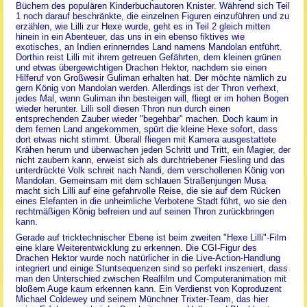
Büchern des populären Kinderbuchautoren Knister. Während sich Teil
1 noch darauf beschränkte, die einzelnen Figuren einzuführen und zu
erzählen, wie Lilli zur Hexe wurde, geht es in Teil 2 gleich mitten
hinein in ein Abenteuer, das uns in ein ebenso fiktives wie
exotisches, an Indien erinnerndes Land namens Mandolan entführt.
Dorthin reist Lilli mit ihrem getreuen Gefährten, dem kleinen grünen
und etwas übergewichtigen Drachen Hektor, nachdem sie einen
Hilferuf von Großwesir Guliman erhalten hat. Der möchte nämlich zu
gern König von Mandolan werden. Allerdings ist der Thron verhext,
jedes Mal, wenn Guliman ihn besteigen will, fliegt er im hohen Bogen
wieder herunter. Lilli soll diesen Thron nun durch einen
entsprechenden Zauber wieder "begehbar" machen. Doch kaum in
dem fernen Land angekommen, spürt die kleine Hexe sofort, dass
dort etwas nicht stimmt. Überall fliegen mit Kamera ausgestattete
Krähen herum und überwachen jeden Schritt und Tritt, ein Magier, der
nicht zaubern kann, erweist sich als durchtriebener Fiesling und das
unterdrückte Volk schreit nach Nandi, dem verschollenen König von
Mandolan. Gemeinsam mit dem schlauen Straßenjungen Musa
macht sich Lilli auf eine gefahrvolle Reise, die sie auf dem Rücken
eines Elefanten in die unheimliche Verbotene Stadt führt, wo sie den
rechtmäßigen König befreien und auf seinen Thron zurückbringen
kann.
Gerade auf tricktechnischer Ebene ist beim zweiten "Hexe Lilli"-Film
eine klare Weiterentwicklung zu erkennen. Die CGI-Figur des
Drachen Hektor wurde noch natürlicher in die Live-Action-Handlung
integriert und einige Stuntsequenzen sind so perfekt inszeniert, dass
man den Unterschied zwischen Realfilm und Computeranimation mit
bloßem Auge kaum erkennen kann. Ein Verdienst von Koproduzent
Michael Coldewey und seinem Münchner Trixter-Team, das hier