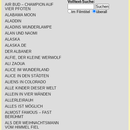
Volltext-Suche:
AIR BUD – CHAMPION AUF
VIER PFOTEN
im Filmtitel
überall
ALABAMA MOON
ALADDIN
ALADINS WUNDERLAMPE
ALAN UND NAOMI
ALASKA
ALASKA.DE
DER ALBANER
ALFIE, DER KLEINE WERWOLF
ALI ZAOUA
ALICE IM WUNDERLAND
ALICE IN DEN STÄDTEN
ALIENS IN COLORADO
ALLE KINDER DIESER WELT
ALLEIN IN VIER WÄNDEN
ALLERLEIRAUH
ALLES IST MÖGLICH
ALMOST FAMOUS – FAST
BERÜHMT
ALS DER WEIHNACHTSMANN
VOM HIMMEL FIEL