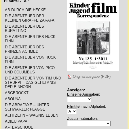
Filmtitel - "A":
AB DURCH DIE HECKE
DIE ABENTEUER DER
KLEINEN GIRAFFE ZARAFA
DIE ABENTEUER DES
BURATTINO
DIE ABENTEUER DES HUCK
FINN
DIE ABENTEUER DES
PRINZEN ACHMED
DIE ABENTEUER VON HUCK
FINN
DIE ABENTEUER VON PICO
UND COLUMBUS
Originalausgabe (PDF)
DIE ABENTEUER VON TIM UND
STRUPPI – DAS GEHEIMNIS
DER EINHORN
Anzeigen:
ABGEROCKT
Einzelne Ausgaben:
ABOUNA
DIE ABRAFAXE – UNTER
Filmtitel nach Alphabet:
SCHWARZER FLAGGE
ACHTZEHN – WAGNIS LEBEN
Zusatzmaterialien:
ADIEU PAPA
AFTERSCHOOL