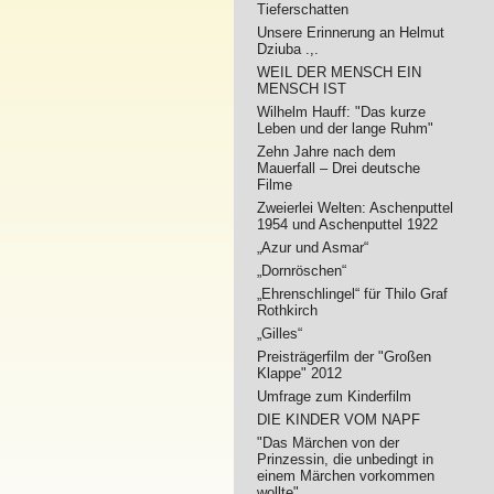
Tieferschatten
Unsere Erinnerung an Helmut
Dziuba .,.
WEIL DER MENSCH EIN
MENSCH IST
Wilhelm Hauff: "Das kurze
Leben und der lange Ruhm"
Zehn Jahre nach dem
Mauerfall – Drei deutsche
Filme
Zweierlei Welten: Aschenputtel
1954 und Aschenputtel 1922
„Azur und Asmar“
„Dornröschen“
„Ehrenschlingel“ für Thilo Graf
Rothkirch
„Gilles“
Preisträgerfilm der "Großen
Klappe" 2012
Umfrage zum Kinderfilm
DIE KINDER VOM NAPF
"Das Märchen von der
Prinzessin, die unbedingt in
einem Märchen vorkommen
wollte"