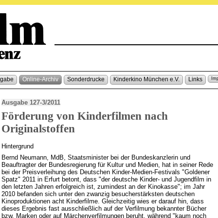
sgabe
Online-Archiv
Sonderdrucke
Kinderkino München e.V.
Links
Im
Ausgabe 127-3/2011
Förderung von Kinderfilmen nach
Originalstoffen
Hintergrund
Bernd Neumann, MdB, Staatsminister bei der Bundeskanzlerin und
Beauftragter der Bundesregierung für Kultur und Medien, hat in seiner Rede
bei der Preisverleihung des Deutschen Kinder-Medien-Festivals "Goldener
Spatz" 2011 in Erfurt betont, dass "der deutsche Kinder- und Jugendfilm in
den letzten Jahren erfolgreich ist, zumindest an der Kinokasse"; im Jahr
2010 befanden sich unter den zwanzig besucherstärksten deutschen
Kinoproduktionen acht Kinderfilme. Gleichzeitig wies er darauf hin, dass
dieses Ergebnis fast ausschließlich auf der Verfilmung bekannter Bücher
bzw. Marken oder auf Märchenverfilmungen beruht, während "kaum noch