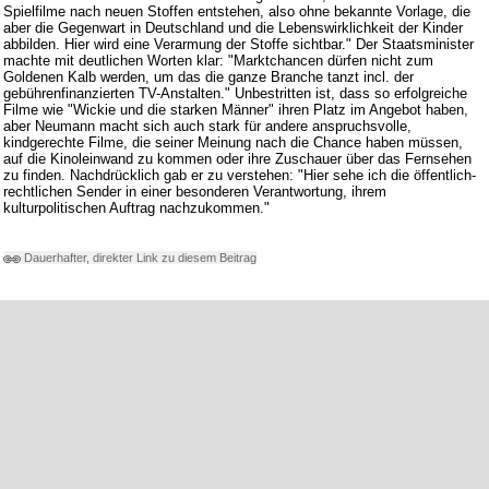
Spielfilme nach neuen Stoffen entstehen, also ohne bekannte Vorlage, die
aber die Gegenwart in Deutschland und die Lebenswirklichkeit der Kinder
abbilden. Hier wird eine Verarmung der Stoffe sichtbar." Der Staatsminister
machte mit deutlichen Worten klar: "Marktchancen dürfen nicht zum
Goldenen Kalb werden, um das die ganze Branche tanzt incl. der
gebührenfinanzierten TV-Anstalten." Unbestritten ist, dass so erfolgreiche
Filme wie "Wickie und die starken Männer" ihren Platz im Angebot haben,
aber Neumann macht sich auch stark für andere anspruchsvolle,
kindgerechte Filme, die seiner Meinung nach die Chance haben müssen,
auf die Kinoleinwand zu kommen oder ihre Zuschauer über das Fernsehen
zu finden. Nachdrücklich gab er zu verstehen: "Hier sehe ich die öffentlich-
rechtlichen Sender in einer besonderen Verantwortung, ihrem
kulturpolitischen Auftrag nachzukommen."
Dauerhafter, direkter Link zu diesem Beitrag