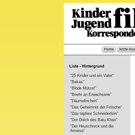
Home
letzte Au
Liste - Hintergrund
"25 Kinder und ein Vater"
"Bekas"
"Blöde Mütze!“
"Briefe an Erwachsene"
"Däumelinchen"
"Das Geheimnis der Frösche"
"Das tapfere Schneiderlein"
"Der Dolch des Batu Khan"
"Der Heuschreck und die
Ameise"