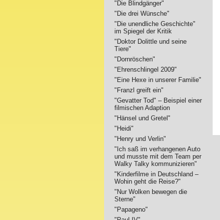
"Die Blindgänger"
"Die drei Wünsche"
"Die unendliche Geschichte"
im Spiegel der Kritik
"Doktor Dolittle und seine
Tiere"
"Dornröschen"
"Ehrenschlingel 2009"
"Eine Hexe in unserer Familie"
"Franzl greift ein"
"Gevatter Tod" – Beispiel einer
filmischen Adaption
"Hänsel und Gretel"
"Heidi"
"Henry und Verlin"
"Ich saß im verhangenen Auto
und musste mit dem Team per
Walky Talky kommunizieren"
"Kinderfilme in Deutschland –
Wohin geht die Reise?"
"Nur Wolken bewegen die
Sterne"
"Papageno"
"Paul IV"