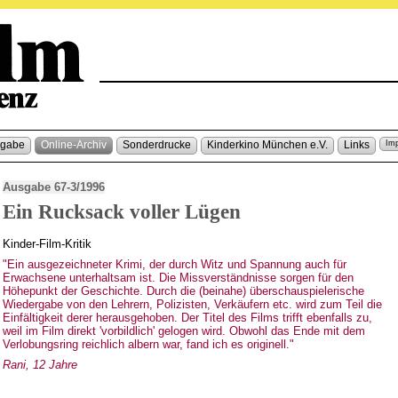
sgabe
Online-Archiv
Sonderdrucke
Kinderkino München e.V.
Links
Im
Ausgabe 67-3/1996
Ein Rucksack voller Lügen
Kinder-Film-Kritik
"Ein ausgezeichneter Krimi, der durch Witz und Spannung auch für
Erwachsene unterhaltsam ist. Die Missverständnisse sorgen für den
Höhepunkt der Geschichte. Durch die (beinahe) überschauspielerische
Wiedergabe von den Lehrern, Polizisten, Verkäufern etc. wird zum Teil die
Einfältigkeit derer herausgehoben. Der Titel des Films trifft ebenfalls zu,
weil im Film direkt 'vorbildlich' gelogen wird. Obwohl das Ende mit dem
Verlobungsring reichlich albern war, fand ich es originell."
Rani, 12 Jahre