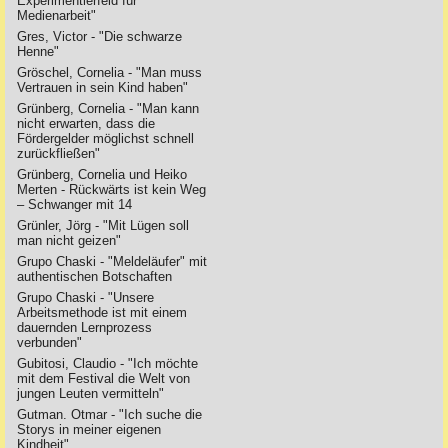
Experimentierfeld für
Medienarbeit"
Gres, Victor - "Die schwarze
Henne"
Gröschel, Cornelia - "Man muss
Vertrauen in sein Kind haben"
Grünberg, Cornelia - "Man kann
nicht erwarten, dass die
Fördergelder möglichst schnell
zurückfließen"
Grünberg, Cornelia und Heiko
Merten - Rückwärts ist kein Weg
– Schwanger mit 14
Grünler, Jörg - "Mit Lügen soll
man nicht geizen"
Grupo Chaski - "Meldeläufer" mit
authentischen Botschaften
Grupo Chaski - "Unsere
Arbeitsmethode ist mit einem
dauernden Lernprozess
verbunden"
Gubitosi, Claudio - "Ich möchte
mit dem Festival die Welt von
jungen Leuten vermitteln"
Gutman. Otmar - "Ich suche die
Storys in meiner eigenen
Kindheit"