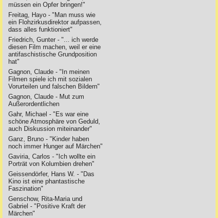
müssen ein Opfer bringen!"
Freitag, Hayo - "Man muss wie
ein Flohzirkusdirektor aufpassen,
dass alles funktioniert"
Friedrich, Gunter - "... ich werde
diesen Film machen, weil er eine
antifaschistische Grundposition
hat"
Gagnon, Claude - "In meinen
Filmen spiele ich mit sozialen
Vorurteilen und falschen Bildern"
Gagnon, Claude - Mut zum
Außerordentlichen
Gahr, Michael - "Es war eine
schöne Atmosphäre von Geduld,
auch Diskussion miteinander"
Ganz, Bruno - "Kinder haben
noch immer Hunger auf Märchen"
Gaviria, Carlos - "Ich wollte ein
Porträt von Kolumbien drehen"
Geissendörfer, Hans W. - "Das
Kino ist eine phantastische
Faszination"
Genschow, Rita-Maria und
Gabriel - "Positive Kraft der
Märchen"