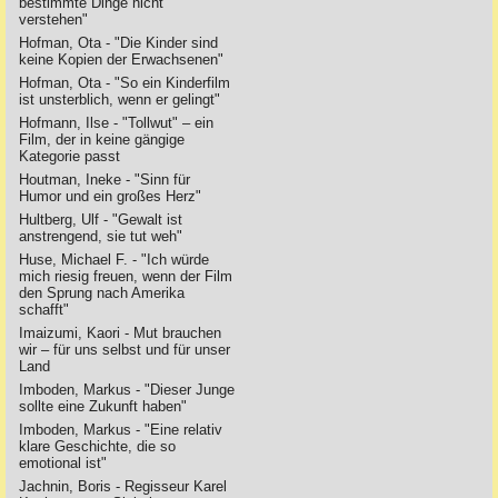
bestimmte Dinge nicht
verstehen"
Hofman, Ota - "Die Kinder sind
keine Kopien der Erwachsenen"
Hofman, Ota - "So ein Kinderfilm
ist unsterblich, wenn er gelingt"
Hofmann, Ilse - "Tollwut" – ein
Film, der in keine gängige
Kategorie passt
Houtman, Ineke - "Sinn für
Humor und ein großes Herz"
Hultberg, Ulf - "Gewalt ist
anstrengend, sie tut weh"
Huse, Michael F. - "Ich würde
mich riesig freuen, wenn der Film
den Sprung nach Amerika
schafft"
Imaizumi, Kaori - Mut brauchen
wir – für uns selbst und für unser
Land
Imboden, Markus - "Dieser Junge
sollte eine Zukunft haben"
Imboden, Markus - "Eine relativ
klare Geschichte, die so
emotional ist"
Jachnin, Boris - Regisseur Karel