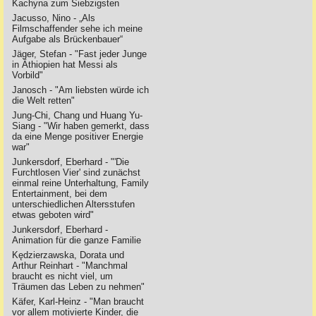
Kachyna zum Siebzigsten
Jacusso, Nino - „Als
Filmschaffender sehe ich meine
Aufgabe als Brückenbauer“
Jäger, Stefan - "Fast jeder Junge
in Äthiopien hat Messi als
Vorbild"
Janosch - "Am liebsten würde ich
die Welt retten"
Jung-Chi, Chang und Huang Yu-
Siang - "Wir haben gemerkt, dass
da eine Menge positiver Energie
war"
Junkersdorf, Eberhard - "'Die
Furchtlosen Vier' sind zunächst
einmal reine Unterhaltung, Family
Entertainment, bei dem
unterschiedlichen Altersstufen
etwas geboten wird"
Junkersdorf, Eberhard -
Animation für die ganze Familie
Kędzierzawska, Dorata und
Arthur Reinhart - "Manchmal
braucht es nicht viel, um
Träumen das Leben zu nehmen"
Käfer, Karl-Heinz - "Man braucht
vor allem motivierte Kinder, die