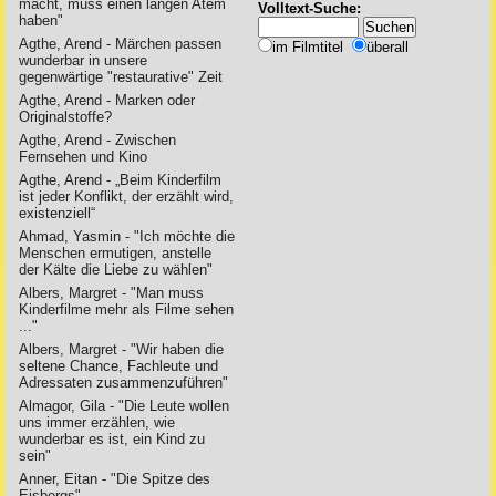
macht, muss einen langen Atem
Volltext-Suche:
haben"
Agthe, Arend - Märchen passen
im Filmtitel
überall
wunderbar in unsere
gegenwärtige "restaurative" Zeit
Agthe, Arend - Marken oder
Originalstoffe?
Agthe, Arend - Zwischen
Fernsehen und Kino
Agthe, Arend - „Beim Kinderfilm
ist jeder Konflikt, der erzählt wird,
existenziell“
Ahmad, Yasmin - "Ich möchte die
Menschen ermutigen, anstelle
der Kälte die Liebe zu wählen"
Albers, Margret - "Man muss
Kinderfilme mehr als Filme sehen
..."
Albers, Margret - "Wir haben die
seltene Chance, Fachleute und
Adressaten zusammenzuführen"
Almagor, Gila - "Die Leute wollen
uns immer erzählen, wie
wunderbar es ist, ein Kind zu
sein"
Anner, Eitan - "Die Spitze des
Eisbergs"