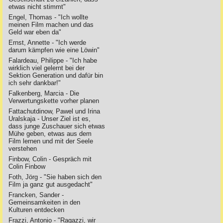
etwas nicht stimmt"
Engel, Thomas - "Ich wollte
meinen Film machen und das
Geld war eben da"
Ernst, Annette - "Ich werde
darum kämpfen wie eine Löwin"
Falardeau, Philippe - "Ich habe
wirklich viel gelernt bei der
Sektion Generation und dafür bin
ich sehr dankbar!"
Falkenberg, Marcia - Die
Verwertungskette vorher planen
Fattachutdinow, Pawel und Irina
Uralskaja - Unser Ziel ist es,
dass junge Zuschauer sich etwas
Mühe geben, etwas aus dem
Film lernen und mit der Seele
verstehen
Finbow, Colin - Gespräch mit
Colin Finbow
Foth, Jörg - "Sie haben sich den
Film ja ganz gut ausgedacht"
Francken, Sander -
Gemeinsamkeiten in den
Kulturen entdecken
Frazzi, Antonio - "Ragazzi, wir