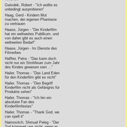
Gwisdek, Robert - "Ich wollte es
unbedingt ausprobieren"
Haag, Gerd - Kindern Mut
machen, der eigenen Phantasie
zu vertrauen
Haase, Jürgen - "Der Kinderfilm
hat ein weltweites Publikum, und
von daher gibt es auch einen
weltweiten Bedarf"
Haase, Jürgen - Im Dienste des
Filmerbes
Haffter, Petra - "Das kann doch
nicht nur ein Strohfeuer zum Jahr
des Kindes gewesen sein ..."
Hailer, Thomas - "Das Land Eden
für den Kinderfilm gibt es nicht"
Hailer, Thomas - "Den Begriff
Kinderfilm nicht als Gefängnis für
Produkte sehen"
Hailer, Thomas - "Ich bin ein
absoluter Fan des
Kinderfilmfestes"
Hailer, Thomas - "Thank God, we
can spell it"
Haimovitch, Shmuel Peleg - "Der
Tod kümmert uns nicht, wenn er