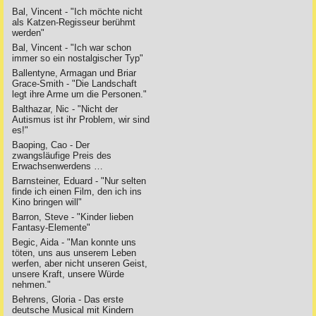
Bal, Vincent - "Ich möchte nicht
als Katzen-Regisseur berühmt
werden"
Bal, Vincent - "Ich war schon
immer so ein nostalgischer Typ"
Ballentyne, Armagan und Briar
Grace-Smith - "Die Landschaft
legt ihre Arme um die Personen."
Balthazar, Nic - "Nicht der
Autismus ist ihr Problem, wir sind
es!"
Baoping, Cao - Der
zwangsläufige Preis des
Erwachsenwerdens …
Barnsteiner, Eduard - "Nur selten
finde ich einen Film, den ich ins
Kino bringen will"
Barron, Steve - "Kinder lieben
Fantasy-Elemente"
Begic, Aida - "Man konnte uns
töten, uns aus unserem Leben
werfen, aber nicht unseren Geist,
unsere Kraft, unsere Würde
nehmen."
Behrens, Gloria - Das erste
deutsche Musical mit Kindern