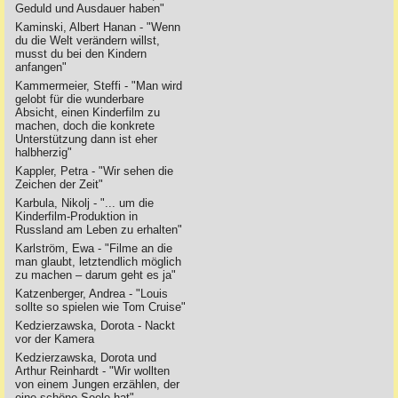
Geduld und Ausdauer haben"
Kaminski, Albert Hanan - "Wenn
du die Welt verändern willst,
musst du bei den Kindern
anfangen"
Kammermeier, Steffi - "Man wird
gelobt für die wunderbare
Absicht, einen Kinderfilm zu
machen, doch die konkrete
Unterstützung dann ist eher
halbherzig"
Kappler, Petra - "Wir sehen die
Zeichen der Zeit"
Karbula, Nikolj - "... um die
Kinderfilm-Produktion in
Russland am Leben zu erhalten"
Karlström, Ewa - "Filme an die
man glaubt, letztendlich möglich
zu machen – darum geht es ja"
Katzenberger, Andrea - "Louis
sollte so spielen wie Tom Cruise"
Kedzierzawska, Dorota - Nackt
vor der Kamera
Kedzierzawska, Dorota und
Arthur Reinhardt - "Wir wollten
von einem Jungen erzählen, der
eine schöne Seele hat"