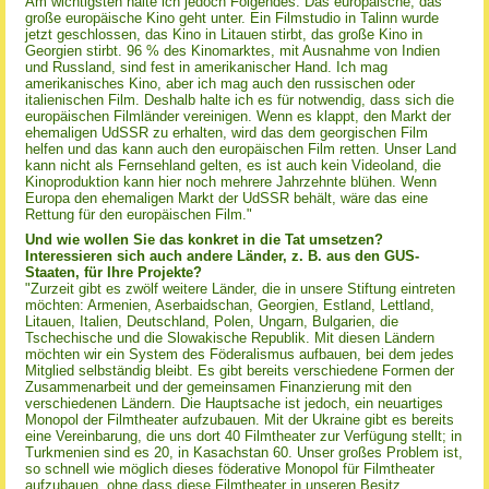
Am wichtigsten halte ich jedoch Folgendes: Das europäische, das
große europäische Kino geht unter. Ein Filmstudio in Talinn wurde
jetzt geschlossen, das Kino in Litauen stirbt, das große Kino in
Georgien stirbt. 96 % des Kinomarktes, mit Ausnahme von Indien
und Russland, sind fest in amerikanischer Hand. Ich mag
amerikanisches Kino, aber ich mag auch den russischen oder
italienischen Film. Deshalb halte ich es für notwendig, dass sich die
europäischen Filmländer vereinigen. Wenn es klappt, den Markt der
ehemaligen UdSSR zu erhalten, wird das dem georgischen Film
helfen und das kann auch den europäischen Film retten. Unser Land
kann nicht als Fernsehland gelten, es ist auch kein Videoland, die
Kinoproduktion kann hier noch mehrere Jahrzehnte blühen. Wenn
Europa den ehemaligen Markt der UdSSR behält, wäre das eine
Rettung für den europäischen Film."
Und wie wollen Sie das konkret in die Tat umsetzen?
Interessieren sich auch andere Länder, z. B. aus den GUS-
Staaten, für Ihre Projekte?
"Zurzeit gibt es zwölf weitere Länder, die in unsere Stiftung eintreten
möchten: Armenien, Aserbaidschan, Georgien, Estland, Lettland,
Litauen, Italien, Deutschland, Polen, Ungarn, Bulgarien, die
Tschechische und die Slowakische Republik. Mit diesen Ländern
möchten wir ein System des Föderalismus aufbauen, bei dem jedes
Mitglied selbständig bleibt. Es gibt bereits verschiedene Formen der
Zusammenarbeit und der gemeinsamen Finanzierung mit den
verschiedenen Ländern. Die Hauptsache ist jedoch, ein neuartiges
Monopol der Filmtheater aufzubauen. Mit der Ukraine gibt es bereits
eine Vereinbarung, die uns dort 40 Filmtheater zur Verfügung stellt; in
Turkmenien sind es 20, in Kasachstan 60. Unser großes Problem ist,
so schnell wie möglich dieses föderative Monopol für Filmtheater
aufzubauen, ohne dass diese Filmtheater in unseren Besitz