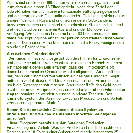
Alarmzeichen. Schon 1985 hatten wir ein Zentrum organisiert und
kurz darauf die ersten 15 Filme gedreht. Nach dem Zerfall der
UdSSR haben wir uns in eine internationale Stiftung umgewandelt
und das erste private Filmstudio gegründet. Gleichzeitig sicherten wir
unsere Position in Russland und neun anderen GUS-Ländern.
Inzwischen stehen uns achtzehn verschiedene Studios in Russland
und neun Studios im näheren Ausland und der Mongolei zur
Verfügung. Wir haben bis heute mehr als 60 Filme produziert und
damit die ursprüngliche Anzahl der jährlich produzierten Filme wieder
erreicht. Doch diese Filme kommen nicht in die Kinos, weniger noch
als die für Erwachsene."
Aus welchen Gründen denn?
"Der Kinderfilm ist nicht losgelöst von den Filmen für Erwachsene
und ohne eine intakte Vertriebsstruktur in diesem Bereich zu sehen.
Ich habe am eigenen Leib erfahren, dass die Filmökonomie oft
denselben kriminellen Charakter wie die allgemeine Wirtschaft hier
hat, denn der Kinomarkt war wirklich ein riesiges Geschäft. Sogar
mitten im Zerfall dieses Marktes kann man mit den Filmen immer
noch ein Riesengeschäft machen. Aber leider fließt das Geld heute
nicht mehr in die Filmproduktion zurück oder kommt den Filmtheatern
zugute, sondern es wandert nur noch in private Taschen. Das
kriminelle System der Vermittler zwischen Produzenten und Verleih
zerstört den gesamten Markt."
Sehen Sie irgendwelche Chancen, dieses System zu
unterlaufen, und welche Maßnahmen möchten Sie dagegen
ergreifen?
"Unser Programm besteht aus den Bereichen Produktion,
Finanzierung und Verleih. Was die Produktion betrifft, brauchte ein
Regisseur für 18 Folgen einer Animationsfilmserie bisher etwa 25