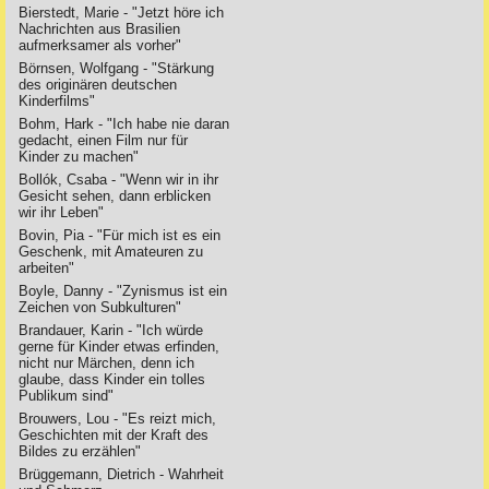
Bierstedt, Marie - "Jetzt höre ich
Nachrichten aus Brasilien
aufmerksamer als vorher"
Börnsen, Wolfgang - "Stärkung
des originären deutschen
Kinderfilms"
Bohm, Hark - "Ich habe nie daran
gedacht, einen Film nur für
Kinder zu machen"
Bollók, Csaba - "Wenn wir in ihr
Gesicht sehen, dann erblicken
wir ihr Leben"
Bovin, Pia - "Für mich ist es ein
Geschenk, mit Amateuren zu
arbeiten"
Boyle, Danny - "Zynismus ist ein
Zeichen von Subkulturen"
Brandauer, Karin - "Ich würde
gerne für Kinder etwas erfinden,
nicht nur Märchen, denn ich
glaube, dass Kinder ein tolles
Publikum sind"
Brouwers, Lou - "Es reizt mich,
Geschichten mit der Kraft des
Bildes zu erzählen"
Brüggemann, Dietrich - Wahrheit