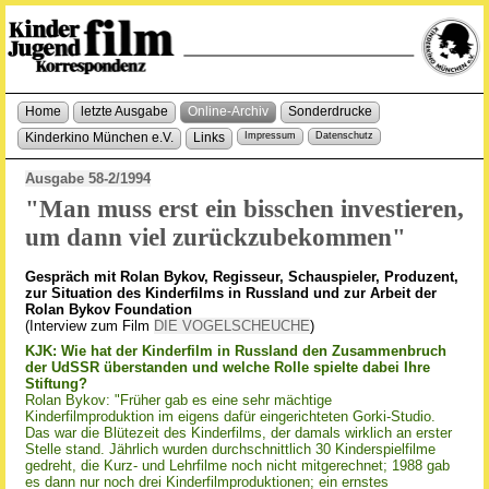
Home
letzte Ausgabe
Online-Archiv
Sonderdrucke
Kinderkino München e.V.
Links
Impressum
Datenschutz
Ausgabe 58-2/1994
"Man muss erst ein bisschen investieren,
um dann viel zurückzubekommen"
Gespräch mit Rolan Bykov, Regisseur, Schauspieler, Produzent,
zur Situation des Kinderfilms in Russland und zur Arbeit der
Rolan Bykov Foundation
(Interview zum Film
DIE VOGELSCHEUCHE
)
KJK: Wie hat der Kinderfilm in Russland den Zusammenbruch
der UdSSR überstanden und welche Rolle spielte dabei Ihre
Stiftung?
Rolan Bykov: "Früher gab es eine sehr mächtige
Kinderfilmproduktion im eigens dafür eingerichteten Gorki-Studio.
Das war die Blütezeit des Kinderfilms, der damals wirklich an erster
Stelle stand. Jährlich wurden durchschnittlich 30 Kinderspielfilme
gedreht, die Kurz- und Lehrfilme noch nicht mitgerechnet; 1988 gab
es dann nur noch drei Kinderfilmproduktionen; ein ernstes