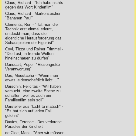
Claus, Richard - "Ich habe nichts
gegen das Wort Kinderfilm"
Claus, Richard - Markenzeichen
"Bananen Paul"
Clements, Ron - "Hat man die
Technik erst einmal erlernt,
entdeckt man, dass die
eigentliche Herausforderung das
Schauspielern der Figur ist"
Covi, Tizza und Rainer Frimmel -
"Die Lust, in fremde Welten
hineinschauen zu dürfen"
Danquart, Pepe - "Riesengroße
Verantwortung"
Dao, Moustapha - "Wenn man
etwas leidenschaftlich liebt ..."
Darschin, Felicitas - "Wir haben
versucht, eine zweite Ebene zu
schaffen, weil es auch ein
Familienfilm sein soll"
Darsteller aus "Echt tu matsch" -
"Es hat sich auf jeden Fall
gelohnt"
Davies, Terence - Das verlorene
Paradies der Kindheit
de Cloe, Mark - "Aber wir müssen