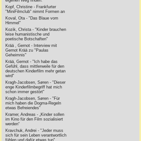
eigenen Weg finden."
Kopf, Christine - Frankfurter
"MiniFilmclub" nimmt Formen an
Koval, Ota - "Das Blaue vom
Himmel"
Kozik, Christa - "Kinder brauchen
leise humanistische und
poetische Botschaften"
Krää , Gernot - Interview mit
Gernot Krää zu "Paulas
Geheimnis"
Krää, Gernot - "Ich habe das
Gefühl, dass mittlerweile für den
deutschen Kinderfilm mehr getan
wird"
Kragh-Jacobsen, Søren - "Dieser
enge Kinderfilmbegriff hat mich
schon immer gestört"
Kragh-Jacobsen, Søren - "Für
mich haben die Dogma-Regeln
etwas Befreiendes"
Kramer, Andreas - „Kinder sollen
im Kino für den Film sozialisiert
werden“
Kravchuk, Andrei - "Jeder muss
sich für sein Leben verantwortlich
fühlen und dafür etwas tun"