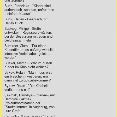
und Schmerz
Buch, Franziska - "Kinder sind
authentisch, spontan, unfrustriert
– einfach Klasse"
Buck, Detlev - Gespräch mit
Detlev Buck
Budweg, Philipp - Stoffe
entwickeln, Regisseure wählen,
bei der Besetzung mitreden und
Geld einsammeln
Burckner, Clara - "Für einen
Kinderfilm muss außergewöhnlich
intensive Verleiharbeit geleistet
werden"
Busker, Martin - "Warum dürfen
Kinder im Kino nicht weinen?"
Bykov, Rolan - "Man muss erst
ein bisschen investieren, um
dann viel zurückzubekommen"
Bykow, Rolan - "Die Kindheit
verlässt uns nie"
Çakmak, Hamdiye - Interview mit
Hamdiye Çakmak,
Projektkoordinatorin der
"Stadteilmütter" in Augsburg, von
Lutz Gräfe
Camoglio, Maria Teresa - "Es gibt