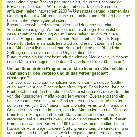
sogar eine eigene Bankgruppe organisiert, die erste unabhängige
Privatbank überhaupt. Wir mussten mit ganz kleinen Summen
anfangen, haben inzwischen 2200 % Umsatzsteigerung, konnten das
Grundkapital auf 4 Milliarden Rubel aufstocken und eröffnen bald eine
Filiale in den Vereinigten Staaten.
Etwas haben wir bereits verstanden und ich nenne das eine
'Rundumverteidigung'. Wir können noch nicht begreifen, welche
gesellschaftliche Ordnung wir im Lande haben; es gibt zu viele
soziale Etagen, und man soll einen Passierschein für jede Etage
haben. Ich habe ein staatliches Studio und ein privates, ich habe
eine Aktiengesellschaft und eine Bank, ich habe eine öffentliche
Stiftung und eine kommerzielle Organisation. Die
Rundumverteidigung erscheint mir die einzige Möglichkeit, in diesem
neuen Mittelalter gegen Ende des 20. Jahrhunderts zu überleben."
Um auf Ihren dritten Programmpunkt zu kommen: Sie möchten
dann auch in den Vertrieb und in das Verleihgeschäft
einsteigen?
"Ja, aber das ist relativ kompliziert und ich kann an dieser Stelle
auch noch nicht alle Einzelheiten offen legen. Denn hierbei ist eine
Konfrontation mit den bestehenden Verleihstrukturen zu erwarten, die
von der (russischen) Mafia kontrolliert werden. Zuerst entstand ein
freier Zusammenschluss von Produzenten und Verleih. Wir hoffen,
schon im Frühjahr 1994 einen internationalen Filmmarkt in unserem
Gebäude etablieren zu können, der eine Alternative zu dem Markt der
Banditen im Filmgeschäft bietet. Man versuchte bereits, uns zu
erpressen und zu unterdrücken, aber wir sind zuversichtlich, diesen
Kampf zu gewinnen. Bis Ende 1994 wollen wir auch in allen Teilen
Russlands Abteilungen unserer Stiftung einrichten, die direkt mit uns
verbunden sind und schnellen Erfahrungsaustausch ermöglichen.