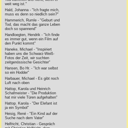
weit weg ist."
Hald, Johanna - "Ich fragte mich,
muss es denn so niedlich sein?"
Hammerich, Rumle - "Geburt und
Tod, das macht das ganze Leben
doch so spannend"
Handloegten, Hendrik - "Ich finde
es immer gut, wenn ein Film auf
den Punkt kommt"
Haneke, Michael - "Inspiriert
haben uns die Schwarz-Weiß-
Fotos der Zeit, wir suchten
zeitgenössische Gesichter"
Hansen, Bo Hr. - "Ich war selbst
so ein Hodder"
Harbauer, Michael - Es gibt noch
Luft nach oben
Hattop, Karola und Heinrich
Schafmeister - "Die Produktion
hat mir viele Türen aufgehalten"
Hattop. Karola - "Der Elefant ist
ja ein Symbol"
Heisig, René - "Ein Kind auf der
Suche nach dem Vater"
Helfricht, Christian - Gespräch