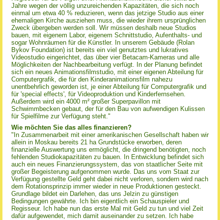
Jahre wegen der völlig unzureichenden Kapazitäten, die sich noch
einmal um etwa 40 % reduzieren, wenn das jetzige Studio aus einer
ehemaligen Kirche ausziehen muss, die wieder ihrem ursprünglichen
Zweck übergeben werden soll. Wir müssen deshalb neue Studios
bauen, mit eigenem Labor, eigenem Schnittstudio, Aufenthalts- und
sogar Wohnräumen für die Künstler. In unserem Gebäude (Rolan
Bykov Foundation) ist bereits ein viel genutztes und lukratives
Videostudio eingerichtet, das über vier Betacam-Kameras und alle
Möglichkeiten der Nachbearbeitung verfügt. In der Planung befindet
sich ein neues Animationsfilmstudio, mit einer eigenen Abteilung für
Computergrafik, die für den Kinderanimationsfilm nahezu
unentbehrlich geworden ist, je einer Abteilung für Computergrafik und
für 'special effects', für Videoproduktion und Kinderfernsehen.
Außerdem wird ein 4000 m² großer Superpavillon mit
Schwimmbecken gebaut, der für den Bau von aufwendigen Kulissen
für Spielfilme zur Verfügung steht."
Wie möchten Sie das alles finanzieren?
"In Zusammenarbeit mit einer amerikanischen Gesellschaft haben wir
allein in Moskau bereits 21 ha Grundstücke erworben, deren
finanzielle Auswertung uns ermöglicht, die dringend benötigten, noch
fehlenden Studiokapazitäten zu bauen. In Entwicklung befindet sich
auch ein neues Finanzierungssystem, das von staatlicher Seite mit
großer Begeisterung aufgenommen wurde. Das uns vom Staat zur
Verfügung gestellte Geld geht dabei nicht verloren, sondern wird nach
dem Rotationsprinzip immer wieder in neue Produktionen gesteckt.
Grundlage bildet ein Darlehen, das uns Jelzin zu günstigen
Bedingungen gewährte. Ich bin eigentlich ein Schauspieler und
Regisseur. Ich habe nun das erste Mal mit Geld zu tun und viel Zeit
dafür aufgewendet, mich damit auseinander zu setzen. Ich habe