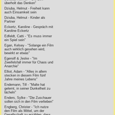
überholt das Denken"
Dziuba, Helmut - Freiheit kann
auch Einsamkeit sein
Dziuba, Helmut - Kinder als
Partner
Eckertz, Karoline - Gespräch mit
Karoline Eckertz
Edfeldt, Catti - "Es muss immer
ein Spiel sein"
Egan, Kelsey - "Solange ein Film
auch wirklich gesehen wird,
bewirkt er etwas"
Egenolf & Jeske - "Im
Zweifelsfall immer für Chaos und
Anarchie"
Elliot, Adam - "Alles in allem
stecken in diesem Film fünf
Jahre meines Lebens"
Endemann, Till - "Malte hat
gelernt, in seiner Dunkelheit zu
lächeln"
Enders, Sylke - "Die Zuschauer
sollen sich in den Film verlieben"
Engberg, Christer - "Ich nutze
den Film als Mittel, um der
Gesellschaft zu erzählen, dass