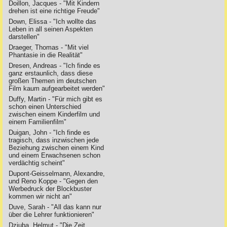
Doillon, Jacques - "Mit Kindern
drehen ist eine richtige Freude"
Down, Elissa - "Ich wollte das
Leben in all seinen Aspekten
darstellen"
Draeger, Thomas - "Mit viel
Phantasie in die Realität"
Dresen, Andreas - "Ich finde es
ganz erstaunlich, dass diese
großen Themen im deutschen
Film kaum aufgearbeitet werden"
Duffy, Martin - "Für mich gibt es
schon einen Unterschied
zwischen einem Kinderfilm und
einem Familienfilm"
Duigan, John - "Ich finde es
tragisch, dass inzwischen jede
Beziehung zwischen einem Kind
und einem Erwachsenen schon
verdächtig scheint"
Dupont-Geisselmann, Alexandre,
und Reno Koppe - "Gegen den
Werbedruck der Blockbuster
kommen wir nicht an"
Duve, Sarah - "All das kann nur
über die Lehrer funktionieren"
Dziuba, Helmut - "Die Zeit