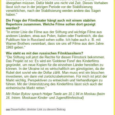
übergehen müssen. Dafür bleibt uns nicht viel Zeit. Dieses Vorhaben
lässt sich nur in der jetzigen Periode vor der Stabilisierung
verwirklichen, nach der Stabilisierung werden andere das Sagen
haben."
Die Frage der Filmtheater hängt auch mit einem stabilen
Repertoire zusammen. Welche Filme sollen dort gezeigt
werden?
"In erster Linie die Filme aus der Stiftung und wichtige Filme aus
anderen Ländern, etwa aus Polen, Italien oder Frankreich, die das
Publikum hier in Russland sehen sollte. Ich habe auch z. B. mit
Warner Brothers vereinbart, dass sie uns elf Filme aus dem Jahre
1993 geben."
Wie steht es mit den russischen Filmklassikern?
"Die Stiftung soll jetzt die Rechte für diesen Filmstock bekommen.
Das Projekt ist so: Es wird ein 'Goldener Fond' des Kinderfilms
gegründet, um neue Kopien für die einzelnen Länder herstellen zu
können. In der Ukraine ist es wirtschaftlich am günstigsten, da der
Rubel dort soviel wie der Dollar zählt. Man muss erst ein bisschen
investieren, um dann viel zurückzubekommen. Für mich ist jetzt der
Markt wichtig, Perspektiven zu entwickeln und Verhandlungen zu
führen. Mit der Unterstützung des Kinderfilms lässt sich auch der
einheimische Markt retten."
Mit Rolan Bykov sprach Holger Twele am 10.1.94 in Moskau (beim
16. Intern. Moskauer Kinder- und Jugendfilmfestival)
Dauerhafter, direkter Link zu diesem Beitrag