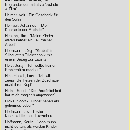
mit Christian Helfricht, dem
Begründer der Initiative "Schule
& Film"
Helmer, Veit - Ein Geschenk für
den Sohn
Hempel, Johannes - "Die
Kehrseite der Medaille"
Henson, Jim - "Meine Kinder
waren immer ein Teil meiner
Arbeit"
Herrmann , Jörg - "Krabat" in
Silhouetten-Tricktechnik mit
einem Bezug zur Lausitz
Herz, Juraj - "Ich wollte keinen
Problemfilm machen"
Hesselholdt, Lars - "Ich will
zuerst die Herzen der Zuschauer,
nicht ihren Kopf"
Hicks, Scott - "Die Persönlichkeit
hat mich magisch angezogen"
Hicks, Scott - "Kinder haben ein
geheimes Leben"
Hoffmann, Joy - Erster
Kinospielfilm aus Luxemburg
Hoffmann, Katrin - "Man muss
nicht so tun, als würden Kinder