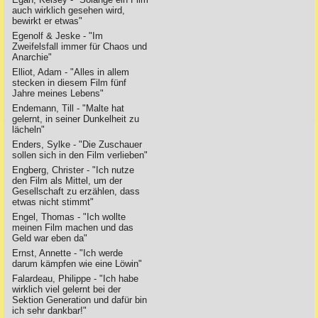
auch wirklich gesehen wird,
bewirkt er etwas"
Egenolf & Jeske - "Im
Zweifelsfall immer für Chaos und
Anarchie"
Elliot, Adam - "Alles in allem
stecken in diesem Film fünf
Jahre meines Lebens"
Endemann, Till - "Malte hat
gelernt, in seiner Dunkelheit zu
lächeln"
Enders, Sylke - "Die Zuschauer
sollen sich in den Film verlieben"
Engberg, Christer - "Ich nutze
den Film als Mittel, um der
Gesellschaft zu erzählen, dass
etwas nicht stimmt"
Engel, Thomas - "Ich wollte
meinen Film machen und das
Geld war eben da"
Ernst, Annette - "Ich werde
darum kämpfen wie eine Löwin"
Falardeau, Philippe - "Ich habe
wirklich viel gelernt bei der
Sektion Generation und dafür bin
ich sehr dankbar!"