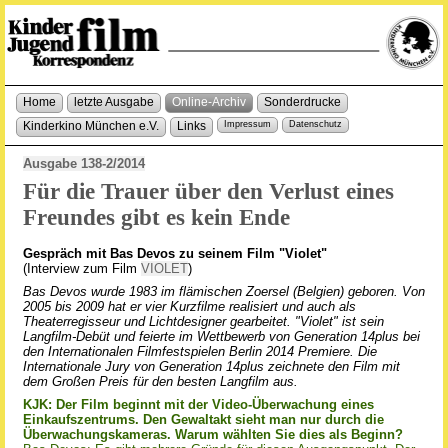
Home
letzte Ausgabe
Online-Archiv
Sonderdrucke
Kinderkino München e.V.
Links
Impressum
Datenschutz
Ausgabe 138-2/2014
Für die Trauer über den Verlust eines
Freundes gibt es kein Ende
Gespräch mit Bas Devos zu seinem Film "Violet"
(Interview zum Film
VIOLET
)
Bas Devos wurde 1983 im flämischen Zoersel (Belgien) geboren. Von
2005 bis 2009 hat er vier Kurzfilme realisiert und auch als
Theaterregisseur und Lichtdesigner gearbeitet. "Violet" ist sein
Langfilm-Debüt und feierte im Wettbewerb von Generation 14plus bei
den Internationalen Filmfestspielen Berlin 2014 Premiere. Die
Internationale Jury von Generation 14plus zeichnete den Film mit
dem Großen Preis für den besten Langfilm aus.
KJK: Der Film beginnt mit der Video-Überwachung eines
Einkaufszentrums. Den Gewaltakt sieht man nur durch die
Überwachungskameras. Warum wählten Sie dies als Beginn?