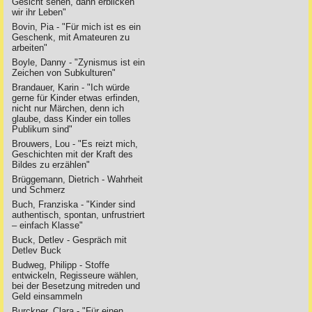
Gesicht sehen, dann erblicken
wir ihr Leben"
Bovin, Pia - "Für mich ist es ein
Geschenk, mit Amateuren zu
arbeiten"
Boyle, Danny - "Zynismus ist ein
Zeichen von Subkulturen"
Brandauer, Karin - "Ich würde
gerne für Kinder etwas erfinden,
nicht nur Märchen, denn ich
glaube, dass Kinder ein tolles
Publikum sind"
Brouwers, Lou - "Es reizt mich,
Geschichten mit der Kraft des
Bildes zu erzählen"
Brüggemann, Dietrich - Wahrheit
und Schmerz
Buch, Franziska - "Kinder sind
authentisch, spontan, unfrustriert
– einfach Klasse"
Buck, Detlev - Gespräch mit
Detlev Buck
Budweg, Philipp - Stoffe
entwickeln, Regisseure wählen,
bei der Besetzung mitreden und
Geld einsammeln
Burckner, Clara - "Für einen