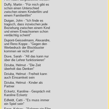
Duffy, Martin - "Für mich gibt es
schon einen Unterschied
zwischen einem Kinderfilm und
einem Familienfilm"
Duigan, John - "Ich finde es
tragisch, dass inzwischen jede
Beziehung zwischen einem Kind
und einem Erwachsenen schon
verdächtig scheint"
Dupont-Geisselmann, Alexandre,
und Reno Koppe - "Gegen den
Werbedruck der Blockbuster
kommen wir nicht an"
Duve, Sarah - "All das kann nur
über die Lehrer funktionieren"
Dziuba, Helmut - "Die Zeit
überholt das Denken"
Dziuba, Helmut - Freiheit kann
auch Einsamkeit sein
Dziuba, Helmut - Kinder als
Partner
Eckertz, Karoline - Gespräch mit
Karoline Eckertz
Edfeldt, Catti - "Es muss immer
ein Spiel sein"
Egan, Kelsey - "Solange ein Film