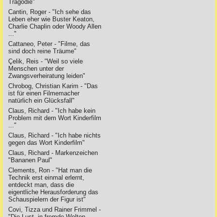
Tragödie"
Cantin, Roger - "Ich sehe das
Leben eher wie Buster Keaton,
Charlie Chaplin oder Woody Allen
..."
Cattaneo, Peter - "Filme, das
sind doch reine Träume"
Çelik, Reis - "Weil so viele
Menschen unter der
Zwangsverheiratung leiden"
Chrobog, Christian Karim - "Das
ist für einen Filmemacher
natürlich ein Glücksfall"
Claus, Richard - "Ich habe kein
Problem mit dem Wort Kinderfilm
..."
Claus, Richard - "Ich habe nichts
gegen das Wort Kinderfilm"
Claus, Richard - Markenzeichen
"Bananen Paul"
Clements, Ron - "Hat man die
Technik erst einmal erlernt,
entdeckt man, dass die
eigentliche Herausforderung das
Schauspielern der Figur ist"
Covi, Tizza und Rainer Frimmel -
"Die Lust, in fremde Welten