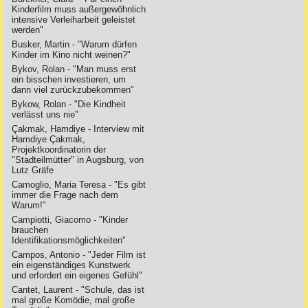
Kinderfilm muss außergewöhnlich
intensive Verleiharbeit geleistet
werden"
Busker, Martin - "Warum dürfen
Kinder im Kino nicht weinen?"
Bykov, Rolan - "Man muss erst
ein bisschen investieren, um
dann viel zurückzubekommen"
Bykow, Rolan - "Die Kindheit
verlässt uns nie"
Çakmak, Hamdiye - Interview mit
Hamdiye Çakmak,
Projektkoordinatorin der
"Stadteilmütter" in Augsburg, von
Lutz Gräfe
Camoglio, Maria Teresa - "Es gibt
immer die Frage nach dem
Warum!"
Campiotti, Giacomo - "Kinder
brauchen
Identifikationsmöglichkeiten"
Campos, Antonio - "Jeder Film ist
ein eigenständiges Kunstwerk
und erfordert ein eigenes Gefühl"
Cantet, Laurent - "Schule, das ist
mal große Komödie, mal große