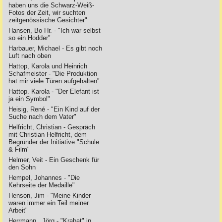
haben uns die Schwarz-Weiß-
Fotos der Zeit, wir suchten
zeitgenössische Gesichter"
Hansen, Bo Hr. - "Ich war selbst
so ein Hodder"
Harbauer, Michael - Es gibt noch
Luft nach oben
Hattop, Karola und Heinrich
Schafmeister - "Die Produktion
hat mir viele Türen aufgehalten"
Hattop. Karola - "Der Elefant ist
ja ein Symbol"
Heisig, René - "Ein Kind auf der
Suche nach dem Vater"
Helfricht, Christian - Gespräch
mit Christian Helfricht, dem
Begründer der Initiative "Schule
& Film"
Helmer, Veit - Ein Geschenk für
den Sohn
Hempel, Johannes - "Die
Kehrseite der Medaille"
Henson, Jim - "Meine Kinder
waren immer ein Teil meiner
Arbeit"
Herrmann , Jörg - "Krabat" in