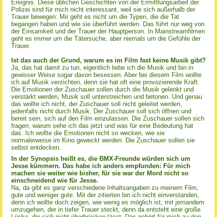
Ereignis. Diese üblichen Geschichten von der Ermittlungsarbeit der
Polizei sind für mich nicht interessant, weil sie sich außerhalb der
Trauer bewegen: Mir geht es nicht um die Typen, die die Tat
begangen haben und wie sie überführt werden. Das führt nur weg von
der Einsamkeit und der Trauer der Hauptperson. In Mainstreamfilmen
geht es immer um die Tätersuche, aber niemals um die Gefühle der
Trauer.
Ist das auch der Grund, warum es im Film fast keine Musik gibt?
Ja, das hat damit zu tun, eigentlich liebe ich die Musik und bin in
gewisser Weise sogar davon besessen. Aber bei diesem Film wollte
ich auf Musik verzichten, denn sie hat oft eine provozierende Kraft.
Die Emotionen der Zuschauer sollen durch die Musik gelenkt und
verstärkt werden, Musik soll unterstreichen und betonen. Und genau
das wollte ich nicht, der Zuschauer soll nicht geleitet werden,
jedenfalls nicht durch Musik. Der Zuschauer soll sich öffnen und
bereit sein, sich auf den Film einzulassen. Die Zuschauer sollen sich
fragen, warum sehe ich das jetzt und was für eine Bedeutung hat
das. Ich wollte die Emotionen nicht so wecken, wie sie
normalerweise im Kino geweckt werden. Die Zuschauer sollen sie
selbst entdecken.
In der Synopsis heißt es, die BMX-Freunde würden sich um
Jesse kümmern. Das habe ich anders empfunden: Für mich
machen sie weiter wie bisher, für sie war der Mord nicht so
einschneidend wie für Jesse.
Na, da gibt es ganz verschiedene Inhaltsangaben zu meinem Film,
gute und weniger gute. Mit der zitierten bin ich nicht einverstanden,
denn ich wollte doch zeigen, wie wenig es möglich ist, mit jemandem
umzugehen, der in tiefer Trauer steckt, denn da entsteht eine große
Lücke, die sich nicht überbrücken lässt. Das gehört für mich zu den