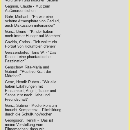
Vorurteilen und falschen Bildern"
Gagnon, Claude - Mut zum
Außerordentlichen
Gahr, Michael - "Es war eine
schöne Atmosphäre von Geduld,
auch Diskussion miteinander"
Ganz, Bruno - "Kinder haben
noch immer Hunger auf Märchen"
Gaviria, Carlos - "Ich wollte ein
Porträt von Kolumbien drehen"
Geissendörfer, Hans W. - "Das
Kino ist eine phantastische
Faszination"
Genschow, Rita-Maria und
Gabriel - "Positive Kraft der
Märchen"
Genz, Henrik Ruben - "Wir alle
haben Erfahrungen mit
Einsamkeit, Angst, Trauer und
Sehnsucht nach Liebe und
Freundschaft"
Genz, Sabine - Medienkonsum
braucht Kompetenz – Filmbildung
durch die SchulKinoWochen
Georgsson, Henrik - "Das ist
meine Vorstellung vom
Filmemachen: dass wir