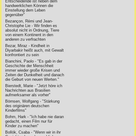
Entscheidende ist neben dem
handwerklichen Können die
Einstellung dem Leben
gegenüber"
Bezançon, Rémi und Jean-
Christophe Lie - Wir finden es
absolut nicht in Ordnung, Tiere
von einem Kontinent in den
anderen zu verfrachten
Bezar, Miraz - Kindheit in
Diyarbakir heißt auch, mit Gewalt
konfrontiert zu sein
Bianchini, Paolo - "Es gab in der
Geschichte der Menschheit
immer wieder große Krisen und
Zeiten der Dunkelheit und danach
die Geburt von neuen Werten."
Bierstedt, Marie - "Jetzt höre ich
Nachrichten aus Brasilien
aufmerksamer als vorher"
Börnsen, Wolfgang - "Stärkung
des originären deutschen
Kinderfilms"
Bohm, Hark - "Ich habe nie daran
gedacht, einen Film nur für
Kinder zu machen"
Bollók, Csaba - "Wenn wir in ihr