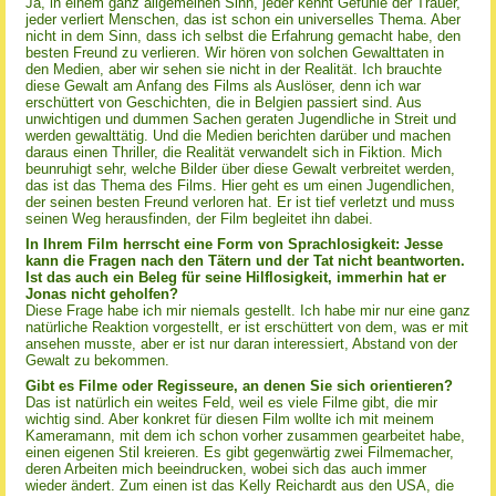
Ja, in einem ganz allgemeinen Sinn, jeder kennt Gefühle der Trauer,
jeder verliert Menschen, das ist schon ein universelles Thema. Aber
nicht in dem Sinn, dass ich selbst die Erfahrung gemacht habe, den
besten Freund zu verlieren. Wir hören von solchen Gewalttaten in
den Medien, aber wir sehen sie nicht in der Realität. Ich brauchte
diese Gewalt am Anfang des Films als Auslöser, denn ich war
erschüttert von Geschichten, die in Belgien passiert sind. Aus
unwichtigen und dummen Sachen geraten Jugendliche in Streit und
werden gewalttätig. Und die Medien berichten darüber und machen
daraus einen Thriller, die Realität verwandelt sich in Fiktion. Mich
beunruhigt sehr, welche Bilder über diese Gewalt verbreitet werden,
das ist das Thema des Films. Hier geht es um einen Jugendlichen,
der seinen besten Freund verloren hat. Er ist tief verletzt und muss
seinen Weg herausfinden, der Film begleitet ihn dabei.
In Ihrem Film herrscht eine Form von Sprachlosigkeit: Jesse
kann die Fragen nach den Tätern und der Tat nicht beantworten.
Ist das auch ein Beleg für seine Hilflosigkeit, immerhin hat er
Jonas nicht geholfen?
Diese Frage habe ich mir niemals gestellt. Ich habe mir nur eine ganz
natürliche Reaktion vorgestellt, er ist erschüttert von dem, was er mit
ansehen musste, aber er ist nur daran interessiert, Abstand von der
Gewalt zu bekommen.
Gibt es Filme oder Regisseure, an denen Sie sich orientieren?
Das ist natürlich ein weites Feld, weil es viele Filme gibt, die mir
wichtig sind. Aber konkret für diesen Film wollte ich mit meinem
Kameramann, mit dem ich schon vorher zusammen gearbeitet habe,
einen eigenen Stil kreieren. Es gibt gegenwärtig zwei Filmemacher,
deren Arbeiten mich beeindrucken, wobei sich das auch immer
wieder ändert. Zum einen ist das Kelly Reichardt aus den USA, die