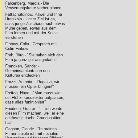
Falkenberg, Marcia - Die
Verwertungskette vorher planen
Fattachutdinow, Pawel und Irina
Uralskaja - Unser Ziel ist es,
dass junge Zuschauer sich etwas
Mühe geben, etwas aus dem
Film lernen und mit der Seele
verstehen
Finbow, Colin - Gespräch mit
Colin Finbow
Foth, Jörg - "Sie haben sich den
Film ja ganz gut ausgedacht"
Francken, Sander -
Gemeinsamkeiten in den
Kulturen entdecken
Frazzi, Antonio - "Ragazzi, wir
müssen ein Opfer bringen!"
Freitag, Hayo - "Man muss wie
ein Flohzirkusdirektor aufpassen,
dass alles funktioniert"
Friedrich, Gunter - "... ich werde
diesen Film machen, weil er eine
antifaschistische Grundposition
hat"
Gagnon, Claude - "In meinen
Filmen spiele ich mit sozialen