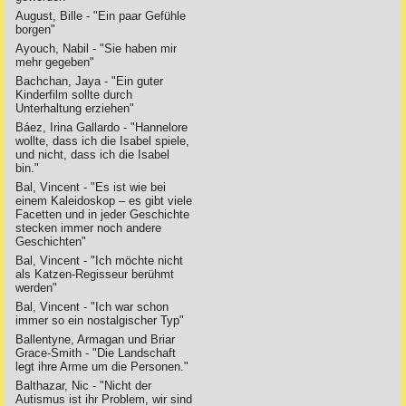
August, Bille - "Ein paar Gefühle
borgen"
Ayouch, Nabil - "Sie haben mir
mehr gegeben"
Bachchan, Jaya - "Ein guter
Kinderfilm sollte durch
Unterhaltung erziehen"
Báez, Irina Gallardo - "Hannelore
wollte, dass ich die Isabel spiele,
und nicht, dass ich die Isabel
bin."
Bal, Vincent - "Es ist wie bei
einem Kaleidoskop – es gibt viele
Facetten und in jeder Geschichte
stecken immer noch andere
Geschichten"
Bal, Vincent - "Ich möchte nicht
als Katzen-Regisseur berühmt
werden"
Bal, Vincent - "Ich war schon
immer so ein nostalgischer Typ"
Ballentyne, Armagan und Briar
Grace-Smith - "Die Landschaft
legt ihre Arme um die Personen."
Balthazar, Nic - "Nicht der
Autismus ist ihr Problem, wir sind