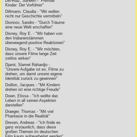
Dill-Riaz, Saheen - "Fremde
Kinder: Der Vorführer"
Dillmann, Claudia - "Wir wollen
nicht nur Geschichte vermitteln"
Dionisio, Sandro - "Durch Träume
eine neue Welt erschaffen"
Disney, Roy E. - "Wir haben von
den Indianerstämmen
überwiegend positive Reaktionen"
Disney, Roy E. - "Wir möchten,
dass unsere Filme lange Zeit
zeitlos wirken"
Djarot, Slamet Rahardjo -
"Unsere Aufgabe ist es, Filme zu
drehen, um damit unsere eigene
Identität zurück zu gewinnen"
Doillon, Jacques - "Mit Kindern
drehen ist eine richtige Freude"
Down, Elissa - "Ich wollte das
Leben in all seinen Aspekten
darstellen"
Draeger, Thomas - "Mit viel
Phantasie in die Realität"
Dresen, Andreas - "Ich finde es
ganz erstaunlich, dass diese
großen Themen im deutschen
Film kaum aufgearbeitet werden"