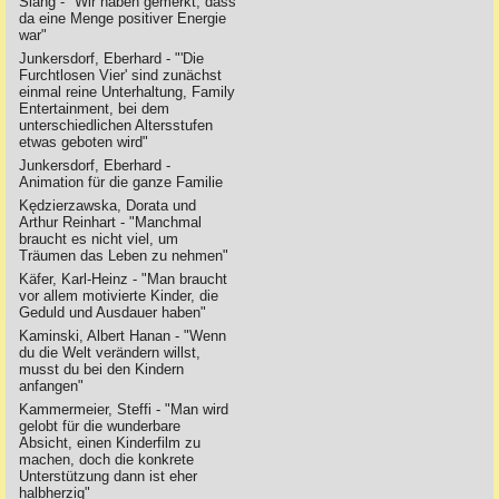
Siang - "Wir haben gemerkt, dass
da eine Menge positiver Energie
war"
Junkersdorf, Eberhard - "'Die
Furchtlosen Vier' sind zunächst
einmal reine Unterhaltung, Family
Entertainment, bei dem
unterschiedlichen Altersstufen
etwas geboten wird"
Junkersdorf, Eberhard -
Animation für die ganze Familie
Kędzierzawska, Dorata und
Arthur Reinhart - "Manchmal
braucht es nicht viel, um
Träumen das Leben zu nehmen"
Käfer, Karl-Heinz - "Man braucht
vor allem motivierte Kinder, die
Geduld und Ausdauer haben"
Kaminski, Albert Hanan - "Wenn
du die Welt verändern willst,
musst du bei den Kindern
anfangen"
Kammermeier, Steffi - "Man wird
gelobt für die wunderbare
Absicht, einen Kinderfilm zu
machen, doch die konkrete
Unterstützung dann ist eher
halbherzig"