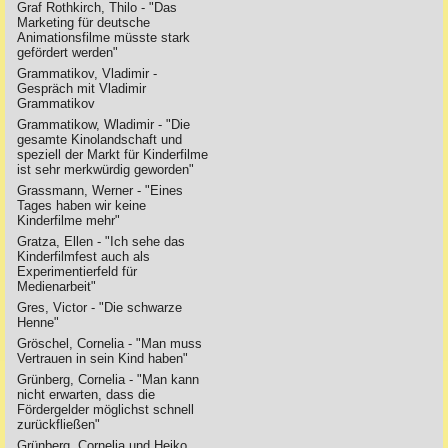
Graf Rothkirch, Thilo - "Das
Marketing für deutsche
Animationsfilme müsste stark
gefördert werden"
Grammatikov, Vladimir -
Gespräch mit Vladimir
Grammatikov
Grammatikow, Wladimir - "Die
gesamte Kinolandschaft und
speziell der Markt für Kinderfilme
ist sehr merkwürdig geworden"
Grassmann, Werner - "Eines
Tages haben wir keine
Kinderfilme mehr"
Gratza, Ellen - "Ich sehe das
Kinderfilmfest auch als
Experimentierfeld für
Medienarbeit"
Gres, Victor - "Die schwarze
Henne"
Gröschel, Cornelia - "Man muss
Vertrauen in sein Kind haben"
Grünberg, Cornelia - "Man kann
nicht erwarten, dass die
Fördergelder möglichst schnell
zurückfließen"
Grünberg, Cornelia und Heiko