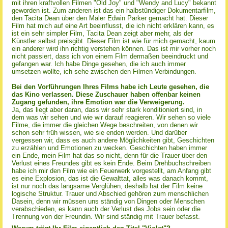
mit ihren kraftvollen Filmen "Old Joy" und "Wendy and Lucy" bekannt
geworden ist. Zum anderen ist das ein halbstündiger Dokumentarfilm,
den Tacita Dean über den Maler Edwin Parker gemacht hat. Dieser
Film hat mich auf eine Art beeinflusst, die ich nicht erklären kann, es
ist ein sehr simpler Film, Tacita Dean zeigt aber mehr, als der
Künstler selbst preisgibt. Dieser Film ist wie für mich gemacht, kaum
ein anderer wird ihn richtig verstehen können. Das ist mir vorher noch
nicht passiert, dass ich von einem Film dermaßen beeindruckt und
gefangen war. Ich habe Dinge gesehen, die ich auch immer
umsetzen wollte, ich sehe zwischen den Filmen Verbindungen.
Bei den Vorführungen Ihres Films habe ich Leute gesehen, die
das Kino verlassen. Diese Zuschauer haben offenbar keinen
Zugang gefunden, ihre Emotion war die Verweigerung.
Ja, das liegt aber daran, dass wir sehr stark konditioniert sind, in
dem was wir sehen und wie wir darauf reagieren. Wir sehen so viele
Filme, die immer die gleichen Wege beschreiten, von denen wir
schon sehr früh wissen, wie sie enden werden. Und darüber
vergessen wir, dass es auch andere Möglichkeiten gibt, Geschichten
zu erzählen und Emotionen zu wecken. Geschichten haben immer
ein Ende, mein Film hat das so nicht, denn für die Trauer über den
Verlust eines Freundes gibt es kein Ende. Beim Drehbuchschreiben
habe ich mir den Film wie ein Feuerwerk vorgestellt, am Anfang gibt
es eine Explosion, das ist die Gewalttat, alles was danach kommt,
ist nur noch das langsame Verglühen, deshalb hat der Film keine
logische Struktur. Trauer und Abschied gehören zum menschlichen
Dasein, denn wir müssen uns ständig von Dingen oder Menschen
verabschieden, es kann auch der Verlust des Jobs sein oder die
Trennung von der Freundin. Wir sind ständig mit Trauer befasst.