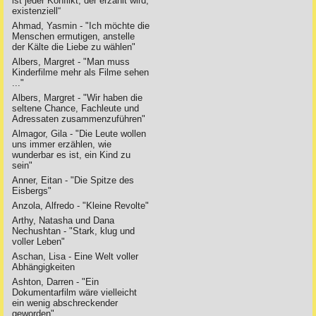
ist jeder Konflikt, der erzählt wird,
existenziell“
Ahmad, Yasmin - "Ich möchte die
Menschen ermutigen, anstelle
der Kälte die Liebe zu wählen"
Albers, Margret - "Man muss
Kinderfilme mehr als Filme sehen
..."
Albers, Margret - "Wir haben die
seltene Chance, Fachleute und
Adressaten zusammenzuführen"
Almagor, Gila - "Die Leute wollen
uns immer erzählen, wie
wunderbar es ist, ein Kind zu
sein"
Anner, Eitan - "Die Spitze des
Eisbergs"
Anzola, Alfredo - "Kleine Revolte"
Arthy, Natasha und Dana
Nechushtan - "Stark, klug und
voller Leben"
Aschan, Lisa - Eine Welt voller
Abhängigkeiten
Ashton, Darren - "Ein
Dokumentarfilm wäre vielleicht
ein wenig abschreckender
geworden"