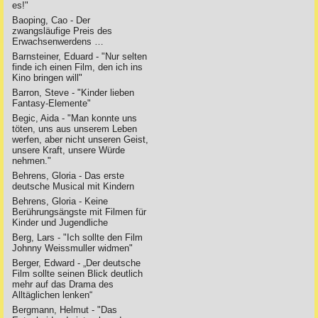
es!"
Baoping, Cao - Der
zwangsläufige Preis des
Erwachsenwerdens …
Barnsteiner, Eduard - "Nur selten
finde ich einen Film, den ich ins
Kino bringen will"
Barron, Steve - "Kinder lieben
Fantasy-Elemente"
Begic, Aida - "Man konnte uns
töten, uns aus unserem Leben
werfen, aber nicht unseren Geist,
unsere Kraft, unsere Würde
nehmen."
Behrens, Gloria - Das erste
deutsche Musical mit Kindern
Behrens, Gloria - Keine
Berührungsängste mit Filmen für
Kinder und Jugendliche
Berg, Lars - "Ich sollte den Film
Johnny Weissmuller widmen"
Berger, Edward - „Der deutsche
Film sollte seinen Blick deutlich
mehr auf das Drama des
Alltäglichen lenken“
Bergmann, Helmut - "Das