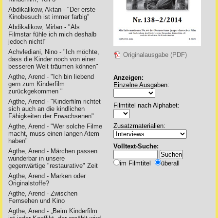
Abdikalikow, Aktan - "Der erste
Kinobesuch ist immer farbig"
Abdikalikow, Mirlan - "Als
Filmstar fühle ich mich deshalb
jedoch nicht!"
Achvlediani, Nino - "Ich möchte,
Originalausgabe (PDF)
dass die Kinder noch von einer
besseren Welt träumen können"
Agthe, Arend - "Ich bin liebend
Anzeigen:
gern zum Kinderfilm
Einzelne Ausgaben:
zurückgekommen "
Agthe, Arend - "Kinderfilm richtet
Filmtitel nach Alphabet:
sich auch an die kindlichen
Fähigkeiten der Erwachsenen"
Zusatzmaterialien:
Agthe, Arend - "Wer solche Filme
macht, muss einen langen Atem
haben"
Volltext-Suche:
Agthe, Arend - Märchen passen
wunderbar in unsere
im Filmtitel
überall
gegenwärtige "restaurative" Zeit
Agthe, Arend - Marken oder
Originalstoffe?
Agthe, Arend - Zwischen
Fernsehen und Kino
Agthe, Arend - „Beim Kinderfilm