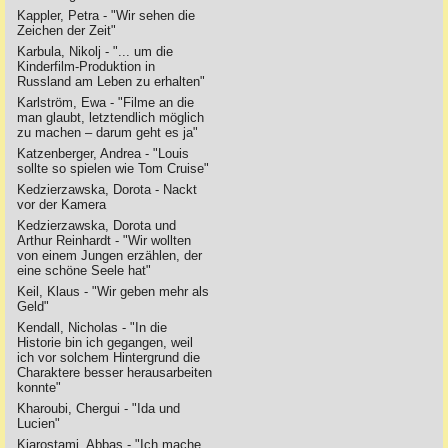
Kappler, Petra - "Wir sehen die
Zeichen der Zeit"
Karbula, Nikolj - "... um die
Kinderfilm-Produktion in
Russland am Leben zu erhalten"
Karlström, Ewa - "Filme an die
man glaubt, letztendlich möglich
zu machen – darum geht es ja"
Katzenberger, Andrea - "Louis
sollte so spielen wie Tom Cruise"
Kedzierzawska, Dorota - Nackt
vor der Kamera
Kedzierzawska, Dorota und
Arthur Reinhardt - "Wir wollten
von einem Jungen erzählen, der
eine schöne Seele hat"
Keil, Klaus - "Wir geben mehr als
Geld"
Kendall, Nicholas - "In die
Historie bin ich gegangen, weil
ich vor solchem Hintergrund die
Charaktere besser herausarbeiten
konnte"
Kharoubi, Chergui - "Ida und
Lucien"
Kiarostami, Abbas - "Ich mache