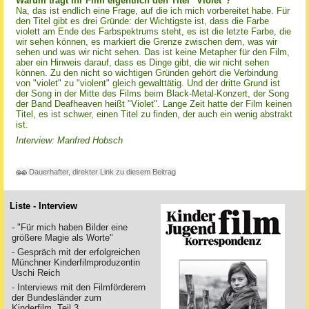
Warum trägt Ihr Film eigentlich den Titel "Violet"?
Na, das ist endlich eine Frage, auf die ich mich vorbereitet habe. Für
den Titel gibt es drei Gründe: der Wichtigste ist, dass die Farbe
violett am Ende des Farbspektrums steht, es ist die letzte Farbe, die
wir sehen können, es markiert die Grenze zwischen dem, was wir
sehen und was wir nicht sehen. Das ist keine Metapher für den Film,
aber ein Hinweis darauf, dass es Dinge gibt, die wir nicht sehen
können. Zu den nicht so wichtigen Gründen gehört die Verbindung
von "violet" zu "violent" gleich gewalttätig. Und der dritte Grund ist
der Song in der Mitte des Films beim Black-Metal-Konzert, der Song
der Band Deafheaven heißt "Violet". Lange Zeit hatte der Film keinen
Titel, es ist schwer, einen Titel zu finden, der auch ein wenig abstrakt
ist.
Interview: Manfred Hobsch
Dauerhafter, direkter Link zu diesem Beitrag
Liste - Interview
- "Für mich haben Bilder eine
größere Magie als Worte"
- Gespräch mit der erfolgreichen
Münchner Kinderfilmproduzentin
Uschi Reich
- Interviews mit den Filmförderern
der Bundesländer zum
Kinderfilm, Teil 3