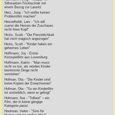
Silhouetten-Tricktechnik mit
einem Bezug zur Lausitz
Herz, Juraj - "Ich wollte keinen
Problemfilm machen"
Hesselholdt, Lars - "Ich will
zuerst die Herzen der Zuschauer,
nicht ihren Kopf"
Hicks, Scott - "Die Persönlichkeit
hat mich magisch angezogen"
Hicks, Scott - "Kinder haben ein
geheimes Leben"
Hoffmann, Joy - Erster
Kinospielfilm aus Luxemburg
Hoffmann, Katrin - "Man muss
nicht so tun, als würden Kinder
bestimmte Dinge nicht
verstehen"
Hofman, Ota - "Die Kinder sind
keine Kopien der Erwachsenen"
Hofman, Ota - "So ein Kinderfilm
ist unsterblich, wenn er gelingt"
Hofmann, Ilse - "Tollwut" – ein
Film, der in keine gängige
Kategorie passt
Houtman, Ineke - "Sinn für
Humor und ein großes Herz"