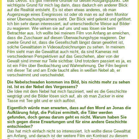
Bas Devos: Es gibt mehrere Gründe für diesen Ausgangspunkt. Der
wichtigste Grund für mich lag darin, dass dadurch ein anderer Blick
auf die Realität entsteht. Es ist eben etwas anderes, ob man
Augenzeuge eines Ereignisses ist oder ob man es auf dem Monitor
einer Überwachungskamera sieht. Der Blick wird gelenkt und gefiltert.
Ich bin sehr daran interessiert, auf unterschiedliche Weise auf Bilder
zu reagieren. Wie wirken sie auf uns und was lösen sie beim
Betrachter aus. Ich wollte bei meinem Film von Anfang an erreichen,
dass die Zuschauer auf diesen Überwachungshype reagieren. Der
zweite Grund ist, dass die Gesellschaft längst daran gewöhnt ist,
solche Gewalttaten in Videoaufzeichnungen zu sehen. In meinem
Film sieht man die Gewalttat auch nicht, da sind Kameras mit
verschiedenen Perspektiven auf das Geschehen, aber von der
Gewalt sind immer nur Teile sichtbar. Und trotzdem passiert es ja, es
ist ein Film über Beobachtung und Wahrnehmung. Der Film beginnt
mit dieser Tat und am Ende taucht alles in weißen Nebel ab, er
verschwimmt und verschwindet.
Die Nebelschwaden kommen ins Bild, bis nichts mehr zu sehen
ist. Ist es der Nebel des Vergessens?
Die Idee mit dem Nebel hat mich fasziniert, weil es die Geschichte
wegträgt und die Bilder lösen sich auf, als ob man Zucker in eine
Tasse mit Tee gibt und er sich auflöst.
Eigentlich würde man erwarten, dass auf den Mord an Jonas die
Aufklärung folgt, die Polizei ermittelt, die Täter werden
gefunden, doch genau darum geht es nicht. Warum haben Sie
sich gegen diese Erwartungen und für eine andere Geschichte
entschieden?
Das hat mich einfach nicht so interessiert. Ich wollte diese Gewalttat
am Anfang, und danach ist der weitere Film ein Kontrast zu diesem