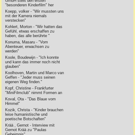
GmbH stellt den ersten
"besonderen Kinderfilm" her
Koepp, volker - "Wir mussten uns
mit der Kamera niemals
verstecken"
Kohlert, Morton - "Wir hatten das
Gefühl, etwas erschaffen zu
haben, das alle berührte "
Konuma, Masaru - "Vom
Abenteuer, erwachsen zu
werden"
Koole, Boudewijn - "Ich konnte
und kann das immer noch nicht
glauben"
Koolhoven, Martin und Marco van
Geffen - "Jeder muss seinen
eigenen Weg finden."
Kopf, Christine - Frankfurter
"MiniFilmclub" nimmt Formen an
Koval, Ota - "Das Blaue vom
Himmel"
Kozik, Christa - "Kinder brauchen
leise humanistische und
poetische Botschaften"
Krää , Gernot - Interview mit
Gernot Krää zu "Paulas
Geheimnis"