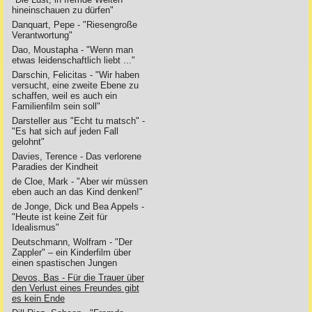
hineinschauen zu dürfen"
Danquart, Pepe - "Riesengroße
Verantwortung"
Dao, Moustapha - "Wenn man
etwas leidenschaftlich liebt ..."
Darschin, Felicitas - "Wir haben
versucht, eine zweite Ebene zu
schaffen, weil es auch ein
Familienfilm sein soll"
Darsteller aus "Echt tu matsch" -
"Es hat sich auf jeden Fall
gelohnt"
Davies, Terence - Das verlorene
Paradies der Kindheit
de Cloe, Mark - "Aber wir müssen
eben auch an das Kind denken!"
de Jonge, Dick und Bea Appels -
"Heute ist keine Zeit für
Idealismus"
Deutschmann, Wolfram - "Der
Zappler" – ein Kinderfilm über
einen spastischen Jungen
Devos, Bas - Für die Trauer über
den Verlust eines Freundes gibt
es kein Ende