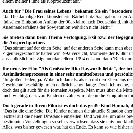
einem meiner Filme als Koproduzent auf."
Auch für "Die Frau seines Lebens" bekamen Sie ein "besonders 
"Ja. Die damalige Redaktionsleiterin Bärbel Lutz-Saal gab mir den Au
jüdischen Emigration Anfang der 90er-Jahre nach Deutschland, mit der
Auseinanderfallens der Sowjetunion wahrlich nicht leicht."
Sie blieben dann beim Thema Verfolgung, Exil bzw. der Begegnun
die Ansprechpartner.
"Das stimmt auf der einen Seite, auf der anderen Seite kann man ab
Zigeunergeschichte' hatten wir 1992 versucht, Momente der Kultur un
ausschließlich mit Zigeunerdarstellern. 1994 entstand dann 'Blick du
Ihr neuester Film "Als Großvater Rita Hayworth liebte", der in
Assimilationsprozessen in einer sehr unmittelbaren und persönlic
"In großen Teilen, ja. Wobei ich damals, als ich mit den Eltern aus 
Geschichte beschäftigt mich natürlich schon lange. Doch ich meine, m
doch das gilt auch für die formalen Aspekte. Man muss über die Mittel 
mich wichtig, dass von Kindern erzählt wird, die in die Emigration
Doch gerade in Ihrem Film ist es doch das große Kind Hannah, d
"Das ist die eine Seite. Die Kinder nehmen die aktuelle Situation eher
leichter auf die neuen Umstände einstellen. Und weil sie, um alles be
bestimmten Vorstellungen so sehr verwachsen, dass sie naiv und kindli
Alles, was bisher gewesen war, hat ein Ende. Es kann so wie bisher 