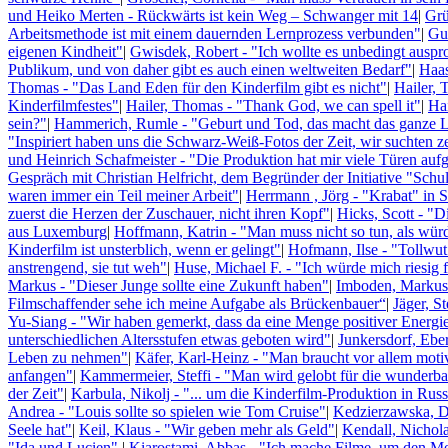
und Heiko Merten - Rückwärts ist kein Weg – Schwanger mit 14
|
Grü
Arbeitsmethode ist mit einem dauernden Lernprozess verbunden"
|
Gub
eigenen Kindheit"
|
Gwisdek, Robert - "Ich wollte es unbedingt auspr
Publikum, und von daher gibt es auch einen weltweiten Bedarf"
|
Haas
Thomas - "Das Land Eden für den Kinderfilm gibt es nicht"
|
Hailer, 
Kinderfilmfestes"
|
Hailer, Thomas - "Thank God, we can spell it"
|
Hai
sein?"
|
Hammerich, Rumle - "Geburt und Tod, das macht das ganze 
"Inspiriert haben uns die Schwarz-Weiß-Fotos der Zeit, wir suchten z
und Heinrich Schafmeister - "Die Produktion hat mir viele Türen auf
Gespräch mit Christian Helfricht, dem Begründer der Initiative "Schu
waren immer ein Teil meiner Arbeit"
|
Herrmann , Jörg - "Krabat" in S
zuerst die Herzen der Zuschauer, nicht ihren Kopf"
|
Hicks, Scott - "
aus Luxemburg
|
Hoffmann, Katrin - "Man muss nicht so tun, als wür
Kinderfilm ist unsterblich, wenn er gelingt"
|
Hofmann, Ilse - "Tollwut"
anstrengend, sie tut weh"
|
Huse, Michael F. - "Ich würde mich riesig
Markus - "Dieser Junge sollte eine Zukunft haben"
|
Imboden, Markus -
Filmschaffender sehe ich meine Aufgabe als Brückenbauer“
|
Jäger, S
Yu-Siang - "Wir haben gemerkt, dass da eine Menge positiver Energi
unterschiedlichen Altersstufen etwas geboten wird"
|
Junkersdorf, Ebe
Leben zu nehmen"
|
Käfer, Karl-Heinz - "Man braucht vor allem mot
anfangen"
|
Kammermeier, Steffi - "Man wird gelobt für die wunderbar
der Zeit"
|
Karbula, Nikolj - "... um die Kinderfilm-Produktion in Rus
Andrea - "Louis sollte so spielen wie Tom Cruise"
|
Kedzierzawska, D
Seele hat"
|
Keil, Klaus - "Wir geben mehr als Geld"
|
Kendall, Nichola
"Ida und Lucien"
|
Kiarostami, Abbas - "Ich mache Filme, um den Men