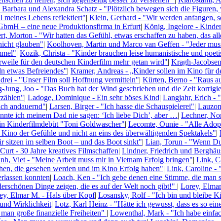
 Barbara und Alexandra Schatz - "Plötzlich bewegen sich die Figuren, 
 meines Lebens reflektiert"
|
Klein, Gerhard - "Wir werden anfangen, s
GbmH – eine neue Produktionsfirma in Erfurt
|
König, Ingelore - Kinde
rt, Morton - "Wir hatten das Gefühl, etwas erschaffen zu haben, das all
nicht glauben"
|
Koolhoven, Martin und Marco van Geffen - "Jeder muss
mmel"
|
Kozik, Christa - "Kinder brauchen leise humanistische und poet
erweile für den deutschen Kinderfilm mehr getan wird"
|
Kragh-Jacobsen,
n etwas Befreiendes"
|
Kramer, Andreas - „Kinder sollen im Kino für de
rei - "Unser Film soll Hoffnung vermitteln"
|
Kürten, Berno - "Raus au
Jung, Joo - "Das Buch hat der Wind geschrieben und die Zeit korrigie
rzählen"
|
Ladoge, Dominique - Ein sehr böses Kind
|
Langjahr, Erich - 
sich andauernd"
|
Larsen, Birger - "Ich hasse die Schauspielerei"
|
Lauzon,
nnte ich meinem Dad nie sagen: ‘Ich liebe Dich’, aber …
|
Lechner, Nor
ein Kinderfilmdebüt "Toni Goldwascher"
|
Lecomte, Ounie - "Alle Adopt
n Kino der Gefühle und nicht an eins des überwältigenden Spektakels"
|
r sitzen im selben Boot – und das Boot sinkt"
|
Lian, Torun - "Wenn Du 
Curt - 30 Jahre kreatives Filmschaffen
|
Lindner, Friedrich und Berghäuse
inh, Viet - "Meine Arbeit muss mir in Vietnam Erfolg bringen"
|
Link, C
chen, die gesehen werden und im Kino Erfolg haben"
|
Link, Caroline -
erlassen konnten
|
Loach, Ken - "Ich gebe denen eine Stimme, die man so
erschönen Dinge zeigen, die es auf der Welt noch gibt!"
|
Lorey, Elmar
ey, Elmar M. - Hals über Kopf
|
Losansky, Rolf - "Ich bin und bleibe
 und Wirklichkeit
|
Lotz, Karl Heinz - "Hätte ich gewusst, dass es so ei
 man große finanzielle Freiheiten"
|
Lowenthal, Mark - "Ich habe einfa