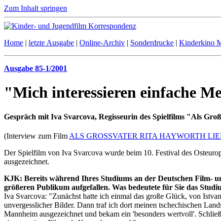
Zum Inhalt springen
Home
|
letzte Ausgabe
|
Online-Archiv
|
Sonderdrucke
|
Kinderkino 
Ausgabe 85-1/2001
"Mich interessieren einfache M
Gespräch mit Iva Svarcova, Regisseurin des Spielfilms "Als Gro
(Interview zum Film
ALS GROSSVATER RITA HAYWORTH LI
Der Spielfilm von Iva Svarcova wurde beim 10. Festival des Osteur
ausgezeichnet.
KJK: Bereits während Ihres Studiums an der Deutschen Film- u
größeren Publikum aufgefallen. Was bedeutete für Sie das Studi
Iva Svarcova: "Zunächst hatte ich einmal das große Glück, von Istva
unvergesslicher Bilder. Dann traf ich dort meinen tschechischen Land
Mannheim ausgezeichnet und bekam ein 'besonders wertvoll'. Schließl