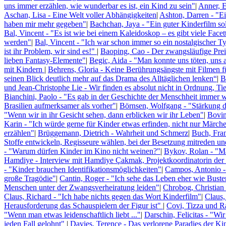
uns immer erzählen, wie wunderbar es ist, ein Kind zu sein"
|
Anner, E
Aschan, Lisa - Eine Welt voller Abhängigkeiten
|
Ashton, Darren - "E
haben mir mehr gegeben"
|
Bachchan, Jaya - "Ein guter Kinderfilm so
Bal, Vincent - "Es ist wie bei einem Kaleidoskop – es gibt viele Fac
werden"
|
Bal, Vincent - "Ich war schon immer so ein nostalgischer T
ist ihr Problem, wir sind es!"
|
Baoping, Cao - Der zwangsläufige Pr
lieben Fantasy-Elemente"
|
Begic, Aida - "Man konnte uns töten, uns
mit Kindern
|
Behrens, Gloria - Keine Berührungsängste mit Filmen 
seinen Blick deutlich mehr auf das Drama des Alltäglichen lenken“
|
B
und Jean-Christophe Lie - Wir finden es absolut nicht in Ordnung, Ti
Bianchini, Paolo - "Es gab in der Geschichte der Menschheit immer 
Brasilien aufmerksamer als vorher"
|
Börnsen, Wolfgang - "Stärkung d
"Wenn wir in ihr Gesicht sehen, dann erblicken wir ihr Leben"
|
Bovin
Karin - "Ich würde gerne für Kinder etwas erfinden, nicht nur Märche
erzählen"
|
Brüggemann, Dietrich - Wahrheit und Schmerz
|
Buch, Fran
Stoffe entwickeln, Regisseure wählen, bei der Besetzung mitreden u
- "Warum dürfen Kinder im Kino nicht weinen?"
|
Bykov, Rolan - "Ma
Hamdiye - Interview mit Hamdiye Çakmak, Projektkoordinatorin der 
- "Kinder brauchen Identifikationsmöglichkeiten"
|
Campos, Antonio - 
große Tragödie"
|
Cantin, Roger - "Ich sehe das Leben eher wie Buste
Menschen unter der Zwangsverheiratung leiden"
|
Chrobog, Christian 
Claus, Richard - "Ich habe nichts gegen das Wort Kinderfilm"
|
Claus,
Herausforderung das Schauspielern der Figur ist"
|
Covi, Tizza und R
"Wenn man etwas leidenschaftlich liebt ..."
|
Darschin, Felicitas - "Wi
jeden Fall gelohnt"
|
Davies, Terence - Das verlorene Paradies der Ki