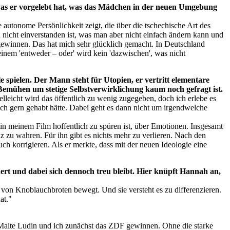
s, was er vorgelebt hat, was das Mädchen in der neuen Umgebung
 autonome Persönlichkeit zeigt, die über die tschechische Art des
 nicht einverstanden ist, was man aber nicht einfach ändern kann und
 gewinnen. Das hat mich sehr glücklich gemacht. In Deutschland
einem 'entweder – oder' wird kein 'dazwischen', was nicht
 spielen. Der Mann steht für Utopien, er vertritt elementare
 Bemühen um stetige Selbstverwirklichung kaum noch gefragt ist.
lleicht wird das öffentlich zu wenig zugegeben, doch ich erlebe es
uch gern gehabt hätte. Dabei geht es dann nicht um irgendwelche
 in meinem Film hoffentlich zu spüren ist, über Emotionen. Insgesamt
anz zu wahren. Für ihn gibt es nichts mehr zu verlieren. Nach den
 korrigieren. Als er merkte, dass mit der neuen Ideologie eine
ndert und dabei sich dennoch treu bleibt. Hier knüpft Hannah an,
 von Knoblauchbroten bewegt. Und sie versteht es zu differenzieren.
at."
 Malte Ludin und ich zunächst das ZDF gewinnen. Ohne die starke