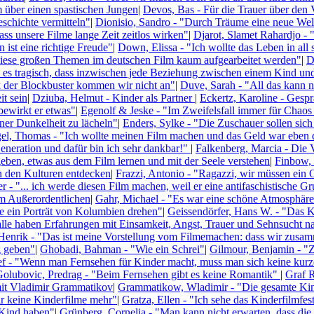
 über einen spastischen Jungen
|
Devos, Bas - Für die Trauer über den V
schichte vermitteln"
|
Dionisio, Sandro - "Durch Träume eine neue Wel
ss unsere Filme lange Zeit zeitlos wirken"
|
Djarot, Slamet Rahardjo - 
 ist eine richtige Freude"
|
Down, Elissa - "Ich wollte das Leben in all 
s diese großen Themen im deutschen Film kaum aufgearbeitet werden"
|
D
e es tragisch, dass inzwischen jede Beziehung zwischen einem Kind u
der Blockbuster kommen wir nicht an"
|
Duve, Sarah - "All das kann n
t sein
|
Dziuba, Helmut - Kinder als Partner
|
Eckertz, Karoline - Gespr
bewirkt er etwas"
|
Egenolf & Jeske - "Im Zweifelsfall immer für Chaos
iner Dunkelheit zu lächeln"
|
Enders, Sylke - "Die Zuschauer sollen sich
el, Thomas - "Ich wollte meinen Film machen und das Geld war eben 
 Generation und dafür bin ich sehr dankbar!"
|
Falkenberg, Marcia - Die 
geben, etwas aus dem Film lernen und mit der Seele verstehen
|
Finbow, 
n den Kulturen entdecken
|
Frazzi, Antonio - "Ragazzi, wir müssen ein 
r - "... ich werde diesen Film machen, weil er eine antifaschistische G
m Außerordentlichen
|
Gahr, Michael - "Es war eine schöne Atmosphär
lte ein Porträt von Kolumbien drehen"
|
Geissendörfer, Hans W. - "Das Ki
lle haben Erfahrungen mit Einsamkeit, Angst, Trauer und Sehnsucht n
enrik - "Das ist meine Vorstellung vom Filmemachen: dass wir zusamm
g geben"
|
Ghobadi, Bahman - "Wie ein Schrei"
|
Gilmour, Benjamin - "
ef - "Wenn man Fernsehen für Kinder macht, muss man sich keine kur
olubovic, Predrag - "Beim Fernsehen gibt es keine Romantik"
|
Graf R
mit Vladimir Grammatikov
|
Grammatikow, Wladimir - "Die gesamte Kinol
r keine Kinderfilme mehr"
|
Gratza, Ellen - "Ich sehe das Kinderfilmfes
 Kind haben"
|
Grünberg, Cornelia - "Man kann nicht erwarten, dass die 