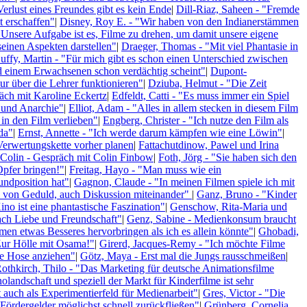
erlust eines Freundes gibt es kein Ende
|
Dill-Riaz, Saheen - "Fremde
t erschaffen"
|
Disney, Roy E. - "Wir haben von den Indianerstämmen
"Unsere Aufgabe ist es, Filme zu drehen, um damit unsere eigene
seinen Aspekten darstellen"
|
Draeger, Thomas - "Mit viel Phantasie in
uffy, Martin - "Für mich gibt es schon einen Unterschied zwischen
nd einem Erwachsenen schon verdächtig scheint"
|
Dupont-
ur über die Lehrer funktionieren"
|
Dziuba, Helmut - "Die Zeit
äch mit Karoline Eckertz
|
Edfeldt, Catti - "Es muss immer ein Spiel
 und Anarchie"
|
Elliot, Adam - "Alles in allem stecken in diesem Film
 in den Film verlieben"
|
Engberg, Christer - "Ich nutze den Film als
da"
|
Ernst, Annette - "Ich werde darum kämpfen wie eine Löwin"
|
Verwertungskette vorher planen
|
Fattachutdinow, Pawel und Irina
Colin - Gespräch mit Colin Finbow
|
Foth, Jörg - "Sie haben sich den
Opfer bringen!"
|
Freitag, Hayo - "Man muss wie ein
rundposition hat"
|
Gagnon, Claude - "In meinen Filmen spiele ich mit
e von Geduld, auch Diskussion miteinander"
|
Ganz, Bruno - "Kinder
no ist eine phantastische Faszination"
|
Genschow, Rita-Maria und
ach Liebe und Freundschaft"
|
Genz, Sabine - Medienkonsum braucht
en etwas Besseres hervorbringen als ich es allein könnte"
|
Ghobadi,
Zur Hölle mit Osama!"
|
Girerd, Jacques-Remy - "Ich möchte Filme
ze Hose anziehen"
|
Götz, Maya - Erst mal die Jungs rausschmeißen
|
othkirch, Thilo - "Das Marketing für deutsche Animationsfilme
andschaft und speziell der Markt für Kinderfilme ist sehr
t auch als Experimentierfeld für Medienarbeit"
|
Gres, Victor - "Die
Fördergelder möglichst schnell zurückfließen"
|
Grünberg, Cornelia