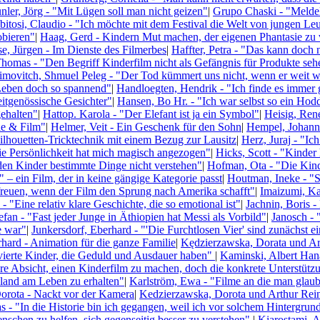
nler, Jörg - "Mit Lügen soll man nicht geizen"
|
Grupo Chaski - "Meldel
itosi, Claudio - "Ich möchte mit dem Festival die Welt von jungen Leu
obieren"
|
Haag, Gerd - Kindern Mut machen, der eigenen Phantasie zu 
e, Jürgen - Im Dienste des Filmerbes
|
Haffter, Petra - "Das kann doch 
Thomas - "Den Begriff Kinderfilm nicht als Gefängnis für Produkte seh
movitch, Shmuel Peleg - "Der Tod kümmert uns nicht, wenn er weit we
Leben doch so spannend"
|
Handloegten, Hendrik - "Ich finde es immer
eitgenössische Gesichter"
|
Hansen, Bo Hr. - "Ich war selbst so ein Hod
gehalten"
|
Hattop. Karola - "Der Elefant ist ja ein Symbol"
|
Heisig, Ren
le & Film"
|
Helmer, Veit - Ein Geschenk für den Sohn
|
Hempel, Johanne
ilhouetten-Tricktechnik mit einem Bezug zur Lausitz
|
Herz, Juraj - "I
Die Persönlichkeit hat mich magisch angezogen"
|
Hicks, Scott - "Kinde
den Kinder bestimmte Dinge nicht verstehen"
|
Hofman, Ota - "Die Kin
 – ein Film, der in keine gängige Kategorie passt
|
Houtman, Ineke - "S
 freuen, wenn der Film den Sprung nach Amerika schafft"
|
Imaizumi, Ka
 "Eine relativ klare Geschichte, die so emotional ist"
|
Jachnin, Boris 
tefan - "Fast jeder Junge in Äthiopien hat Messi als Vorbild"
|
Janosch - 
e war"
|
Junkersdorf, Eberhard - "'Die Furchtlosen Vier' sind zunächst 
rhard - Animation für die ganze Familie
|
Kędzierzawska, Dorata und Art
ivierte Kinder, die Geduld und Ausdauer haben"
|
Kaminski, Albert Hana
e Absicht, einen Kinderfilm zu machen, doch die konkrete Unterstützu
sland am Leben zu erhalten"
|
Karlström, Ewa - "Filme an die man glaubt
orota - Nackt vor der Kamera
|
Kedzierzawska, Dorota und Arthur Reinh
s - "In die Historie bin ich gegangen, weil ich vor solchem Hintergrun
schen zu helfen, sich gegenseitig besser zu verstehen"
|
Kiarostami, A