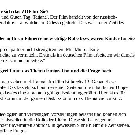
e sich das ZDF für Sie?
 und Guten Tag, Tatjana'. Der Film handelt von der russisch-
Jahre u. a. wirklich in Odessa gedreht. Das war in der Zeit des
r in Ihren Filmen eine wichtige Rolle bzw. waren Kinder für Sie
rechpartner nicht streng trennen. Mit 'Mulo – Eine
chte zu vermitteln. Erstmals im deutschen Film arbeiteten wir damals
ten zusammenarbeitete."
t, greift nun das Thema Emigration und die Frage nach
h war sieben und Hannah im Film ist bereits 13. Genau diese
. Das bezieht sich auf der einen Seite auf die inhaltlichen Dinge,
 dass es eine allgemein gültige Bedeutung erfährt. Hier ist es für
ekt kommt in der ganzen Diskussion um das Thema viel zu kurz."
 Ideologien und verfestigten Vorstellungen belastet und können sich
r bisweilen in die Rolle der Eltern. Diese sind dagegen mit
der unvermittelt abbricht. In gewissem Sinne bleibt die Zeit stehen.
offene Frage."