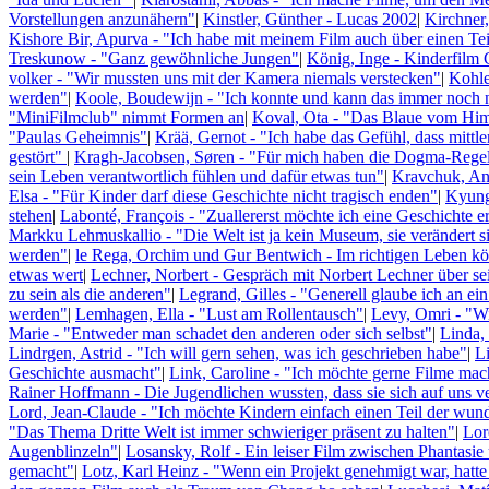
Vorstellungen anzunähern"
|
Kinstler, Günther - Lucas 2002
|
Kirchner,
Kishore Bir, Apurva - "Ich habe mit meinem Film auch über einen Teil
Treskunow - "Ganz gewöhnliche Jungen"
|
König, Inge - Kinderfilm 
volker - "Wir mussten uns mit der Kamera niemals verstecken"
|
Kohle
werden"
|
Koole, Boudewijn - "Ich konnte und kann das immer noch 
"MiniFilmclub" nimmt Formen an
|
Koval, Ota - "Das Blaue vom Hi
"Paulas Geheimnis"
|
Krää, Gernot - "Ich habe das Gefühl, dass mittl
gestört"
|
Kragh-Jacobsen, Søren - "Für mich haben die Dogma-Regel
sein Leben verantwortlich fühlen und dafür etwas tun"
|
Kravchuk, And
Elsa - "Für Kinder darf diese Geschichte nicht tragisch enden"
|
Kyung-
stehen
|
Labonté, François - "Zuallererst möchte ich eine Geschichte e
Markku Lehmuskallio - "Die Welt ist ja kein Museum, sie verändert 
werden"
|
le Rega, Orchim und Gur Bentwich - Im richtigen Leben kö
etwas wert
|
Lechner, Norbert - Gespräch mit Norbert Lechner über s
zu sein als die anderen"
|
Legrand, Gilles - "Generell glaube ich an ei
werden"
|
Lemhagen, Ella - "Lust am Rollentausch"
|
Levy, Omri - "Wi
Marie - "Entweder man schadet den anderen oder sich selbst"
|
Linda, 
Lindrgen, Astrid - "Ich will gern sehen, was ich geschrieben habe"
|
L
Geschichte ausmacht"
|
Link, Caroline - "Ich möchte gerne Filme ma
Rainer Hoffmann - Die Jugendlichen wussten, dass sie sich auf uns v
Lord, Jean-Claude - "Ich möchte Kindern einfach einen Teil der wund
"Das Thema Dritte Welt ist immer schwieriger präsent zu halten"
|
Lor
Augenblinzeln"
|
Losansky, Rolf - Ein leiser Film zwischen Phantasie
gemacht"
|
Lotz, Karl Heinz - "Wenn ein Projekt genehmigt war, hatte