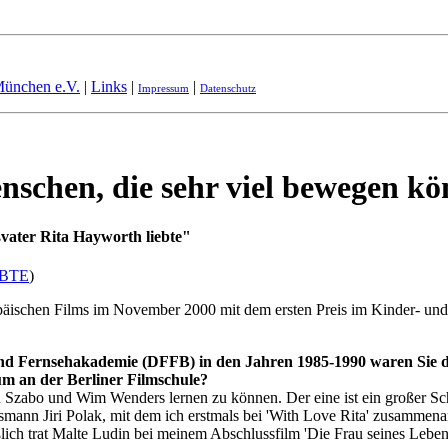
München e.V.
|
Links
|
|
Impressum
Datenschutz
enschen, die sehr viel bewegen k
ßvater Rita Hayworth liebte"
EBTE
)
opäischen Films im November 2000 mit dem ersten Preis im Kinder- u
nd Fernsehakademie (DFFB) in den Jahren 1985-1990 waren Sie d
um an der Berliner Filmschule?
n Szabo und Wim Wenders lernen zu können. Der eine ist ein großer Sch
smann Jiri Polak, mit dem ich erstmals bei 'With Love Rita' zusammena
ich trat Malte Ludin bei meinem Abschlussfilm 'Die Frau seines Leben