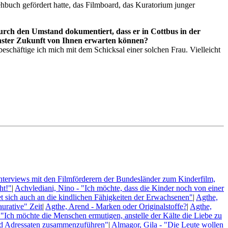
buch gefördert hatte, das Filmboard, das Kuratorium junger
urch den Umstand dokumentiert, dass er in Cottbus in der
hster Zukunft von Ihnen erwarten können?
schäftige ich mich mit dem Schicksal einer solchen Frau. Vielleicht
Interviews mit den Filmförderern der Bundesländer zum Kinderfilm,
ht!"
|
Achvlediani, Nino - "Ich möchte, dass die Kinder noch von einer
et sich auch an die kindlichen Fähigkeiten der Erwachsenen"
|
Agthe,
urative" Zeit
|
Agthe, Arend - Marken oder Originalstoffe?
|
Agthe,
Ich möchte die Menschen ermutigen, anstelle der Kälte die Liebe zu
und Adressaten zusammenzuführen"
|
Almagor, Gila - "Die Leute wollen