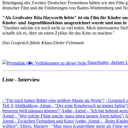
Beteiligung des Zweiten Deutschen Fernsehens hätten wir den Film g
deutscher Film und die Förderungen von Baden-Württemberg und No
"Als Großvater Rita Hayworth liebte" ist ein Film für Kinder u
Kinder- und Jugendfilmsektion ausgezeichnet wurde und nun in
"Darüber möchte ich noch nicht so viel reden. Mich interessieren St
schaffe ich es, über sie einen Zyklus für das Kino zu machen."
Das Gespräch führte Klaus-Dieter Felsmann
Dauerhafter, direkter 
Liste - Interview
- "Für mich haben Bilder eine größere Magie als Worte"
|
- Gespräch 
Teil 3
|
Abdikalikow, Aktan - "Der erste Kinobesuch ist immer farbig"
|
besseren Welt träumen können"
|
Agthe, Arend - "Ich bin liebend ge
Arend - "Wer solche Filme macht, muss einen langen Atem haben"
|
A
Arend - Zwischen Fernsehen und Kino
|
Agthe, Arend - „Beim Kinderfi
wählen"
|
Albers, Margret - "Man muss Kinderfilme mehr als Filme seh