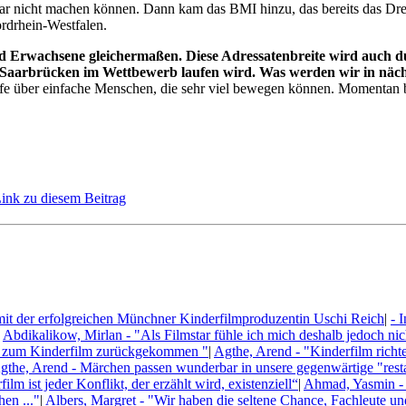
ar nicht machen können. Dann kam das BMI hinzu, das bereits das Dreh
rdrhein-Westfalen.
nd Erwachsene gleichermaßen. Diese Adressatenbreite wird auch d
 Saarbrücken im Wettbewerb laufen wird. Was werden wir in näc
offe über einfache Menschen, die sehr viel bewegen können. Momentan be
Link zu diesem Beitrag
mit der erfolgreichen Münchner Kinderfilmproduzentin Uschi Reich
|
- 
Abdikalikow, Mirlan - "Als Filmstar fühle ich mich deshalb jedoch nic
rn zum Kinderfilm zurückgekommen "
|
Agthe, Arend - "Kinderfilm richt
gthe, Arend - Märchen passen wunderbar in unsere gegenwärtige "resta
lm ist jeder Konflikt, der erzählt wird, existenziell“
|
Ahmad, Yasmin - "
en ..."
|
Albers, Margret - "Wir haben die seltene Chance, Fachleute 