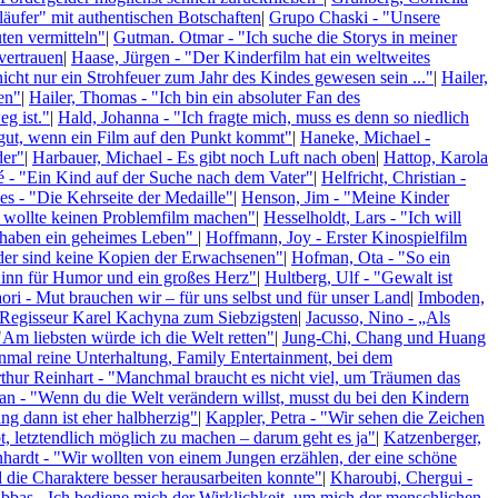
äufer" mit authentischen Botschaften
|
Grupo Chaski - "Unsere
ten vermitteln"
|
Gutman. Otmar - "Ich suche die Storys in meiner
vertrauen
|
Haase, Jürgen - "Der Kinderfilm hat ein weltweites
nicht nur ein Strohfeuer zum Jahr des Kindes gewesen sein ..."
|
Hailer,
en"
|
Hailer, Thomas - "Ich bin ein absoluter Fan des
g ist."
|
Hald, Johanna - "Ich fragte mich, muss es denn so niedlich
 gut, wenn ein Film auf den Punkt kommt"
|
Haneke, Michael -
der"
|
Harbauer, Michael - Es gibt noch Luft nach oben
|
Hattop, Karola
é - "Ein Kind auf der Suche nach dem Vater"
|
Helfricht, Christian -
s - "Die Kehrseite der Medaille"
|
Henson, Jim - "Meine Kinder
ch wollte keinen Problemfilm machen"
|
Hesselholdt, Lars - "Ich will
r haben ein geheimes Leben"
|
Hoffmann, Joy - Erster Kinospielfilm
der sind keine Kopien der Erwachsenen"
|
Hofman, Ota - "So ein
inn für Humor und ein großes Herz"
|
Hultberg, Ulf - "Gewalt ist
ori - Mut brauchen wir – für uns selbst und für unser Land
|
Imboden,
- Regisseur Karel Kachyna zum Siebzigsten
|
Jacusso, Nino - „Als
"Am liebsten würde ich die Welt retten"
|
Jung-Chi, Chang und Huang
einmal reine Unterhaltung, Family Entertainment, bei dem
hur Reinhart - "Manchmal braucht es nicht viel, um Träumen das
n - "Wenn du die Welt verändern willst, musst du bei den Kindern
ng dann ist eher halbherzig"
|
Kappler, Petra - "Wir sehen die Zeichen
, letztendlich möglich zu machen – darum geht es ja"
|
Katzenberger,
ardt - "Wir wollten von einem Jungen erzählen, der eine schöne
d die Charaktere besser herausarbeiten konnte"
|
Kharoubi, Chergui -
bbas - Ich bediene mich der Wirklichkeit, um mich der menschlichen