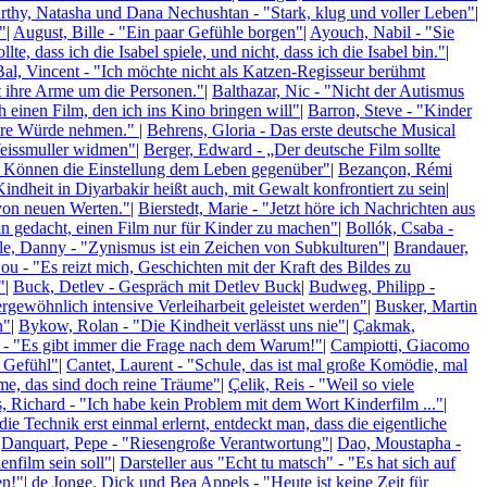
rthy, Natasha und Dana Nechushtan - "Stark, klug und voller Leben"
|
"
|
August, Bille - "Ein paar Gefühle borgen"
|
Ayouch, Nabil - "Sie
te, dass ich die Isabel spiele, und nicht, dass ich die Isabel bin."
|
Bal, Vincent - "Ich möchte nicht als Katzen-Regisseur berühmt
t ihre Arme um die Personen."
|
Balthazar, Nic - "Nicht der Autismus
ch einen Film, den ich ins Kino bringen will"
|
Barron, Steve - "Kinder
nsere Würde nehmen."
|
Behrens, Gloria - Das erste deutsche Musical
Weissmuller widmen"
|
Berger, Edward - „Der deutsche Film sollte
 Können die Einstellung dem Leben gegenüber"
|
Bezançon, Rémi
Kindheit in Diyarbakir heißt auch, mit Gewalt konfrontiert zu sein
|
 von neuen Werten."
|
Bierstedt, Marie - "Jetzt höre ich Nachrichten aus
n gedacht, einen Film nur für Kinder zu machen"
|
Bollók, Csaba -
e, Danny - "Zynismus ist ein Zeichen von Subkulturen"
|
Brandauer,
u - "Es reizt mich, Geschichten mit der Kraft des Bildes zu
"
|
Buck, Detlev - Gespräch mit Detlev Buck
|
Budweg, Philipp -
rgewöhnlich intensive Verleiharbeit geleistet werden"
|
Busker, Martin
n"
|
Bykow, Rolan - "Die Kindheit verlässt uns nie"
|
Çakmak,
 - "Es gibt immer die Frage nach dem Warum!"
|
Campiotti, Giacomo
s Gefühl"
|
Cantet, Laurent - "Schule, das ist mal große Komödie, mal
lme, das sind doch reine Träume"
|
Çelik, Reis - "Weil so viele
, Richard - "Ich habe kein Problem mit dem Wort Kinderfilm ..."
|
e Technik erst einmal erlernt, entdeckt man, dass die eigentliche
Danquart, Pepe - "Riesengroße Verantwortung"
|
Dao, Moustapha -
enfilm sein soll"
|
Darsteller aus "Echt tu matsch" - "Es hat sich auf
en!"
|
de Jonge, Dick und Bea Appels - "Heute ist keine Zeit für