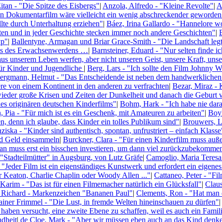
itan - "Die Spitze des Eisbergs"
|
Anzola, Alfredo - "Kleine Revolte"
|
A
in Dokumentarfilm wäre vielleicht ein wenig abschreckender geworden
llte durch Unterhaltung erziehen"
|
Báez, Irina Gallardo - "Hannelore woll
etten und in jeder Geschichte stecken immer noch andere Geschichten"
|
yp"
|
Ballentyne, Armagan und Briar Grace-Smith - "Die Landschaft leg
eis des Erwachsenwerdens …
|
Barnsteiner, Eduard - "Nur selten finde i
 aus unserem Leben werfen, aber nicht unseren Geist, unsere Kraft, u
für Kinder und Jugendliche
|
Berg, Lars - "Ich sollte den Film Johnny 
ergmann, Helmut - "Das Entscheidende ist neben dem handwerklichen
ere von einem Kontinent in den anderen zu verfrachten
|
Bezar, Miraz - 
wieder große Krisen und Zeiten der Dunkelheit und danach die Geburt
es originären deutschen Kinderfilms"
|
Bohm, Hark - "Ich habe nie dara
, Pia - "Für mich ist es ein Geschenk, mit Amateuren zu arbeiten"
|
Boyl
n, denn ich glaube, dass Kinder ein tolles Publikum sind"
|
Brouwers, Lo
ziska - "Kinder sind authentisch, spontan, unfrustriert – einfach Klasse
nd Geld einsammeln
|
Burckner, Clara - "Für einen Kinderfilm muss auße
n muss erst ein bisschen investieren, um dann viel zurückzubekomme
"Stadteilmütter" in Augsburg, von Lutz Gräfe
|
Camoglio, Maria Teresa
"Jeder Film ist ein eigenständiges Kunstwerk und erfordert ein eigene
r Keaton, Charlie Chaplin oder Woody Allen ..."
|
Cattaneo, Peter - "Fi
Karim - "Das ist für einen Filmemacher natürlich ein Glücksfall"
|
Claus
 Richard - Markenzeichen "Bananen Paul"
|
Clements, Ron - "Hat man di
ainer Frimmel - "Die Lust, in fremde Welten hineinschauen zu dürfen"
|
r haben versucht, eine zweite Ebene zu schaffen, weil es auch ein Famili
ndheit
|
de Cloe, Mark - "Aber wir müssen eben auch an das Kind denk