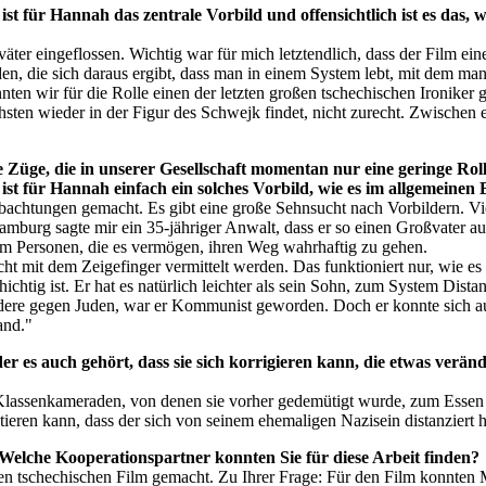
 ist für Hannah das zentrale Vorbild und offensichtlich ist es da
er eingeflossen. Wichtig war für mich letztendlich, dass der Film eine
n, die sich daraus ergibt, dass man in einem System lebt, mit dem man
ten wir für die Rolle einen der letzten großen tschechischen Ironiker
hsten wieder in der Figur des Schwejk findet, nicht zurecht. Zwischen 
Züge, die in unserer Gesellschaft momentan nur eine geringe Rolle
ist für Hannah einfach ein solches Vorbild, wie es im allgemeinen
bachtungen gemacht. Es gibt eine große Sehnsucht nach Vorbildern. Vie
amburg sagte mir ein 35-jähriger Anwalt, dass er so einen Großvater a
 um Personen, die es vermögen, ihren Weg wahrhaftig zu gehen.
ht mit dem Zeigefinger vermittelt werden. Das funktioniert nur, wie es
ichtig ist. Er hat es natürlich leichter als sein Sohn, zum System Dist
ere gegen Juden, war er Kommunist geworden. Doch er konnte sich auch
and."
der es auch gehört, dass sie sich korrigieren kann, die etwas verä
n Klassenkameraden, von denen sie vorher gedemütigt wurde, zum Essen
tieren kann, dass der sich von seinem ehemaligen Nazisein distanziert h
 Welche Kooperationspartner konnten Sie für diese Arbeit finden?
nen tschechischen Film gemacht. Zu Ihrer Frage: Für den Film konnten