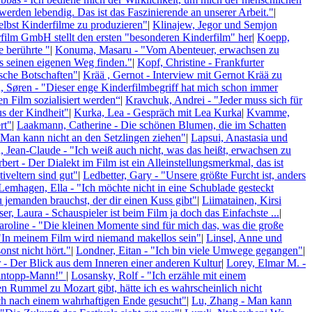
werden lebendig. Das ist das Faszinierende an unserer Arbeit."
|
elbst Kinderfilme zu produzieren"
|
Klinajew, Jegor und Semjon
rfilm GmbH stellt den ersten "besonderen Kinderfilm" her
|
Koepp,
e berührte "
|
Konuma, Masaru - "Vom Abenteuer, erwachsen zu
 seinen eigenen Weg finden."
|
Kopf, Christine - Frankfurter
ische Botschaften"
|
Krää , Gernot - Interview mit Gernot Krää zu
 Søren - "Dieser enge Kinderfilmbegriff hat mich schon immer
n Film sozialisiert werden“
|
Kravchuk, Andrei - "Jeder muss sich für
s der Kindheit"
|
Kurka, Lea - Gespräch mit Lea Kurka
|
Kvamme,
rt"
|
Laakmann, Catherine - Die schönen Blumen, die im Schatten
"Man kann nicht an den Setzlingen ziehen"
|
Lapsui, Anastasia und
 Jean-Claude - "Ich weiß auch nicht, was das heißt, erwachsen zu
bert - Der Dialekt im Film ist ein Alleinstellungsmerkmal, das ist
iveltern sind gut"
|
Ledbetter, Gary - "Unsere größte Furcht ist, anders
Lemhagen, Ella - "Ich möchte nicht in eine Schublade gesteckt
jemanden brauchst, der dir einen Kuss gibt"
|
Liimatainen, Kirsi
r, Laura - Schauspieler ist beim Film ja doch das Einfachste ...
|
aroline - "Die kleinen Momente sind für mich das, was die große
 "In meinem Film wird niemand makellos sein"
|
Linsel, Anne und
nst nicht hört."
|
Londner, Eitan - "Ich bin viele Umwege gegangen"
|
 - Der Blick aus dem Inneren einer anderen Kultur
|
Lorey, Elmar M. -
 Kintopp-Mann!"
|
Losansky, Rolf - "Ich erzähle mit einem
nen Rummel zu Mozart gibt, hätte ich es wahrscheinlich nicht
ch nach einem wahrhaftigen Ende gesucht"
|
Lu, Zhang - Man kann