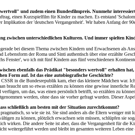
wertvoll" und zudem einen Bundesfilmpreis. Nunmehr interessiert
ftrag, einen Kurzspielfilm für Kinder zu machen. Es entstand 'Schalom
 Implikation der 'deutschen Vergangenheit'. Wir haben Anfang der 90er-
g zwischen unterschiedlichen Kulturen. Und immer spielten Kinde
er gerade bei diesem Thema zwischen Kindern und Erwachsenen als Ansp
d Lebensform der Roma und Sinti authentisch über eine erzählte Geschi
rchs Fenster', wo ich mit fünf Kindern aus fünf verschiedenen Kontinen
zwischen ebenfalls das Prädikat "besonders wertvoll" erhalten ha
hen Form auf. Ist das eine autobiografische Geschichte?
der CSSR in die Bundesrepublik kam, eher das kleinere Mädchen war. Ic
an braucht um so etwas erzählen zu können eine gewisse innerliche Reife
verfügen, um das, was einen persönlich betrifft, so erzählen zu können,
 mitgenommen werden, ohne dass sie vorher gefragt wurden. Dieser Asp
ass schließlich am besten mit der Situation zurechtkommt?
 pragmatisch, so wie sie ist. Sie sind anders als die Eltern weniger mit
wältigen zu können, plötzlich erwachsen sein müssen, schlüpfen sie soga
ch wirken. Die andere Seite ist aber, dass die Vergangenheit für die Kin
nicht weitergeführt werden und bleibt im gesamten weiteren Leben eine 