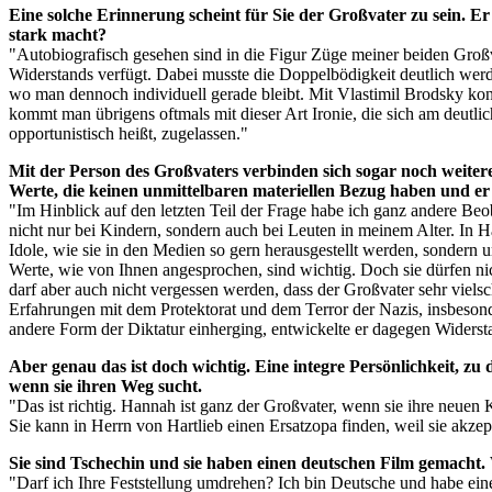
Eine solche Erinnerung scheint für Sie der Großvater zu sein. Er
stark macht?
"Autobiografisch gesehen sind in die Figur Züge meiner beiden Großvät
Widerstands verfügt. Dabei musste die Doppelbödigkeit deutlich werde
wo man dennoch individuell gerade bleibt. Mit Vlastimil Brodsky konn
kommt man übrigens oftmals mit dieser Art Ironie, die sich am deutlic
opportunistisch heißt, zugelassen."
Mit der Person des Großvaters verbinden sich sogar noch weitere 
Werte, die keinen unmittelbaren materiellen Bezug haben und er 
"Im Hinblick auf den letzten Teil der Frage habe ich ganz andere Beo
nicht nur bei Kindern, sondern auch bei Leuten in meinem Alter. In H
Idole, wie sie in den Medien so gern herausgestellt werden, sondern
Werte, wie von Ihnen angesprochen, sind wichtig. Doch sie dürfen nic
darf aber auch nicht vergessen werden, dass der Großvater sehr vielsch
Erfahrungen mit dem Protektorat und dem Terror der Nazis, insbesond
andere Form der Diktatur einherging, entwickelte er dagegen Widerst
Aber genau das ist doch wichtig. Eine integre Persönlichkeit, zu 
wenn sie ihren Weg sucht.
"Das ist richtig. Hannah ist ganz der Großvater, wenn sie ihre neue
Sie kann in Herrn von Hartlieb einen Ersatzopa finden, weil sie akzep
Sie sind Tschechin und sie haben einen deutschen Film gemacht.
"Darf ich Ihre Feststellung umdrehen? Ich bin Deutsche und habe ei