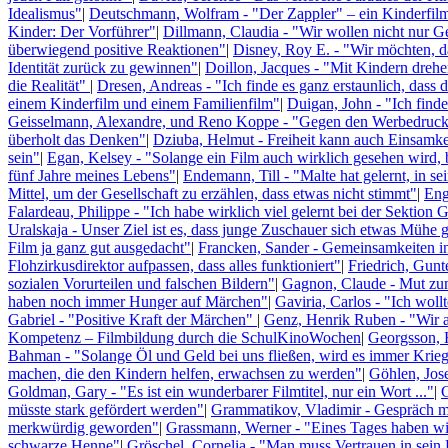
Idealismus"
|
Deutschmann, Wolfram - "Der Zappler" – ein Kinderfilm
Kinder: Der Vorführer"
|
Dillmann, Claudia - "Wir wollen nicht nur Ge
überwiegend positive Reaktionen"
|
Disney, Roy E. - "Wir möchten, da
Identität zurück zu gewinnen"
|
Doillon, Jacques - "Mit Kindern drehen
die Realität"
|
Dresen, Andreas - "Ich finde es ganz erstaunlich, das
einem Kinderfilm und einem Familienfilm"
|
Duigan, John - "Ich find
Geisselmann, Alexandre, und Reno Koppe - "Gegen den Werbedruck 
überholt das Denken"
|
Dziuba, Helmut - Freiheit kann auch Einsamkei
sein"
|
Egan, Kelsey - "Solange ein Film auch wirklich gesehen wird, 
fünf Jahre meines Lebens"
|
Endemann, Till - "Malte hat gelernt, in se
Mittel, um der Gesellschaft zu erzählen, dass etwas nicht stimmt"
|
Eng
Falardeau, Philippe - "Ich habe wirklich viel gelernt bei der Sektion
Uralskaja - Unser Ziel ist es, dass junge Zuschauer sich etwas Mühe 
Film ja ganz gut ausgedacht"
|
Francken, Sander - Gemeinsamkeiten i
Flohzirkusdirektor aufpassen, dass alles funktioniert"
|
Friedrich, Gunte
sozialen Vorurteilen und falschen Bildern"
|
Gagnon, Claude - Mut zu
haben noch immer Hunger auf Märchen"
|
Gaviria, Carlos - "Ich wol
Gabriel - "Positive Kraft der Märchen"
|
Genz, Henrik Ruben - "Wir a
Kompetenz – Filmbildung durch die SchulKinoWochen
|
Georgsson, H
Bahman - "Solange Öl und Geld bei uns fließen, wird es immer Krie
machen, die den Kindern helfen, erwachsen zu werden"
|
Göhlen, Jos
Goldman, Gary - "Es ist ein wunderbarer Filmtitel, nur ein Wort ..."
|
G
müsste stark gefördert werden"
|
Grammatikov, Vladimir - Gespräch 
merkwürdig geworden"
|
Grassmann, Werner - "Eines Tages haben wi
schwarze Henne"
|
Gröschel, Cornelia - "Man muss Vertrauen in sein