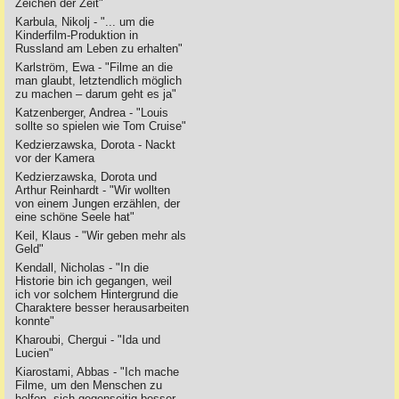
Zeichen der Zeit"
Karbula, Nikolj - "... um die
Kinderfilm-Produktion in
Russland am Leben zu erhalten"
Karlström, Ewa - "Filme an die
man glaubt, letztendlich möglich
zu machen – darum geht es ja"
Katzenberger, Andrea - "Louis
sollte so spielen wie Tom Cruise"
Kedzierzawska, Dorota - Nackt
vor der Kamera
Kedzierzawska, Dorota und
Arthur Reinhardt - "Wir wollten
von einem Jungen erzählen, der
eine schöne Seele hat"
Keil, Klaus - "Wir geben mehr als
Geld"
Kendall, Nicholas - "In die
Historie bin ich gegangen, weil
ich vor solchem Hintergrund die
Charaktere besser herausarbeiten
konnte"
Kharoubi, Chergui - "Ida und
Lucien"
Kiarostami, Abbas - "Ich mache
Filme, um den Menschen zu
helfen, sich gegenseitig besser