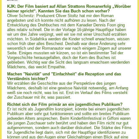
KJK: Der Film basiert auf Allan Strattons Romanerfolg „Worüber
keiner spricht“. Kannten Sie das Buch schon vorher?
Oliver Schmitz: Produzent Oliver Stoltz hat mir den Roman
angeboten und ich konnte nicht aufhören zu lesen. Nach der
Entwicklung des Drehbuches mit dem Kanadier Dennis Foon ging
alles relativ schnell. Die in der Vorlage 16-jährige Hauptfigur haben
wir um drei Jahre verjüngt, weil wir sie mit einer Unschuld erzählen
möchten. In Südafrika werden die Kinder schnell erwachsen, wissen
schon früh über alles Bescheid. Deshalb war diese Änderung sehr
wesentlich und der Romanautor war nach einigem Zögern auf unserer
Seite. Einiges mussten wir kürzen, so ist ein bestimmter Teil der
Vorgeschichte herausgefallen, doch der Kern des Buches ist
geblieben. Wichtig war die Sicht des langsam erwachsen werdenden
Mädchens, das weckt Empathie.
Machen "Naivität" und "Einfachheit" die Rezeption und das
Verständnis leichter?
Wir erzählen die Geschichte aus der Perspektive des jungen
Mädchens, deshalb ist eine gewisse Naivität notwendig, am Anfang
weiß sie noch nicht, was los ist. Erst im Verlauf des Films versteht
der Zuschauer mit ihr, was passiert.
Richtet sich der Film primär an ein jugendliches Publikum?
Er ist nicht als Jugendfilm konzipiert, könnte bei einem jugendlichen
Publikum aber sehr gut funktionieren und sollte ein breites Publikum
jedweden Alters ansprechen. Beim Kinderfilmfestival in Giffoni waren
die jungen Zuschauer sehr berührt und haben den Film nicht nur gut
aufgenommen, sondern auch darüber diskutiert. Die Stärke des Films
für Jugendliche liegt darin, sich mit der Hauptfigur identifizieren zu
können und aus den Augen einer Gleichaltrigen einen Blick auf eine