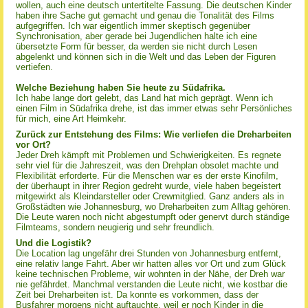
wollen, auch eine deutsch untertitelte Fassung. Die deutschen Kinder
haben ihre Sache gut gemacht und genau die Tonalität des Films
aufgegriffen. Ich war eigentlich immer skeptisch gegenüber
Synchronisation, aber gerade bei Jugendlichen halte ich eine
übersetzte Form für besser, da werden sie nicht durch Lesen
abgelenkt und können sich in die Welt und das Leben der Figuren
vertiefen.
Welche Beziehung haben Sie heute zu Südafrika.
Ich habe lange dort gelebt, das Land hat mich geprägt. Wenn ich
einen Film in Südafrika drehe, ist das immer etwas sehr Persönliches
für mich, eine Art Heimkehr.
Zurück zur Entstehung des Films: Wie verliefen die Dreharbeiten
vor Ort?
Jeder Dreh kämpft mit Problemen und Schwierigkeiten. Es regnete
sehr viel für die Jahreszeit, was den Drehplan obsolet machte und
Flexibilität erforderte. Für die Menschen war es der erste Kinofilm,
der überhaupt in ihrer Region gedreht wurde, viele haben begeistert
mitgewirkt als Kleindarsteller oder Crewmitglied. Ganz anders als in
Großstädten wie Johannesburg, wo Dreharbeiten zum Alltag gehören.
Die Leute waren noch nicht abgestumpft oder genervt durch ständige
Filmteams, sondern neugierig und sehr freundlich.
Und die Logistik?
Die Location lag ungefähr drei Stunden von Johannesburg entfernt,
eine relativ lange Fahrt. Aber wir hatten alles vor Ort und zum Glück
keine technischen Probleme, wir wohnten in der Nähe, der Dreh war
nie gefährdet. Manchmal verstanden die Leute nicht, wie kostbar die
Zeit bei Dreharbeiten ist. Da konnte es vorkommen, dass der
Busfahrer morgens nicht auftauchte, weil er noch Kinder in die