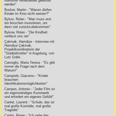
intensive Verleiharbeit geleistet
werden"
Busker, Martin - "Warum dürfen
Kinder im Kino nicht weinen?"
Bykov, Rolan - "Man muss erst
ein bisschen investieren, um
dann viel zurückzubekommen"
Bykow, Rolan - "Die Kindheit
verlässt uns nie"
Çakmak, Hamdiye - Interview mit
Hamdiye Çakmak,
Projektkoordinatorin der
"Stadteilmütter" in Augsburg, von
Lutz Gräfe
Camoglio, Maria Teresa - "Es gibt
immer die Frage nach dem
Warum!"
Campiotti, Giacomo - "Kinder
brauchen
Identifikationsmöglichkeiten"
Campos, Antonio - "Jeder Film ist
ein eigenständiges Kunstwerk
und erfordert ein eigenes Gefühl"
Cantet, Laurent - "Schule, das ist
mal große Komödie, mal große
Tragödie"
Cantin, Roger - "Ich sehe das