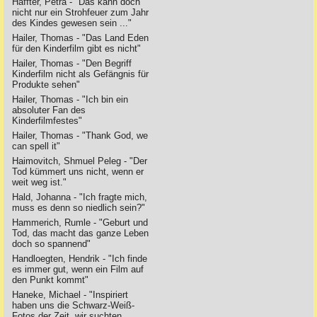
Haffter, Petra - "Das kann doch
nicht nur ein Strohfeuer zum Jahr
des Kindes gewesen sein ..."
Hailer, Thomas - "Das Land Eden
für den Kinderfilm gibt es nicht"
Hailer, Thomas - "Den Begriff
Kinderfilm nicht als Gefängnis für
Produkte sehen"
Hailer, Thomas - "Ich bin ein
absoluter Fan des
Kinderfilmfestes"
Hailer, Thomas - "Thank God, we
can spell it"
Haimovitch, Shmuel Peleg - "Der
Tod kümmert uns nicht, wenn er
weit weg ist."
Hald, Johanna - "Ich fragte mich,
muss es denn so niedlich sein?"
Hammerich, Rumle - "Geburt und
Tod, das macht das ganze Leben
doch so spannend"
Handloegten, Hendrik - "Ich finde
es immer gut, wenn ein Film auf
den Punkt kommt"
Haneke, Michael - "Inspiriert
haben uns die Schwarz-Weiß-
Fotos der Zeit, wir suchten