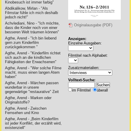
Kinobesuch ist immer farbig"
Abdikalikow, Mirlan - "Als
Filmstar fühle ich mich deshalb
jedoch nicht!"
Achvlediani, Nino - "Ich möchte,
Originalausgabe (PDF)
dass die Kinder noch von einer
besseren Welt träumen können"
Agthe, Arend - "Ich bin liebend
Anzeigen:
gern zum Kinderfilm
Einzelne Ausgaben:
zurückgekommen "
Agthe, Arend - "Kinderfilm richtet
Filmtitel nach Alphabet:
sich auch an die kindlichen
Fähigkeiten der Erwachsenen"
Zusatzmaterialien:
Agthe, Arend - "Wer solche Filme
macht, muss einen langen Atem
haben"
Volltext-Suche:
Agthe, Arend - Märchen passen
wunderbar in unsere
im Filmtitel
überall
gegenwärtige "restaurative" Zeit
Agthe, Arend - Marken oder
Originalstoffe?
Agthe, Arend - Zwischen
Fernsehen und Kino
Agthe, Arend - „Beim Kinderfilm
ist jeder Konflikt, der erzählt wird,
existenziell“