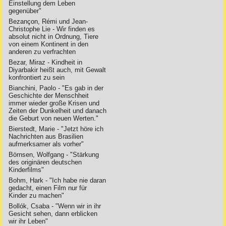
Einstellung dem Leben
gegenüber"
Bezançon, Rémi und Jean-
Christophe Lie - Wir finden es
absolut nicht in Ordnung, Tiere
von einem Kontinent in den
anderen zu verfrachten
Bezar, Miraz - Kindheit in
Diyarbakir heißt auch, mit Gewalt
konfrontiert zu sein
Bianchini, Paolo - "Es gab in der
Geschichte der Menschheit
immer wieder große Krisen und
Zeiten der Dunkelheit und danach
die Geburt von neuen Werten."
Bierstedt, Marie - "Jetzt höre ich
Nachrichten aus Brasilien
aufmerksamer als vorher"
Börnsen, Wolfgang - "Stärkung
des originären deutschen
Kinderfilms"
Bohm, Hark - "Ich habe nie daran
gedacht, einen Film nur für
Kinder zu machen"
Bollók, Csaba - "Wenn wir in ihr
Gesicht sehen, dann erblicken
wir ihr Leben"