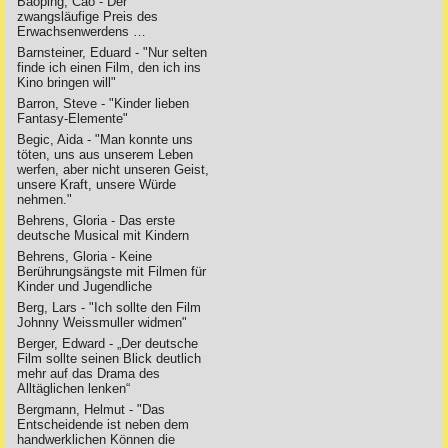
Baoping, Cao - Der
zwangsläufige Preis des
Erwachsenwerdens …
Barnsteiner, Eduard - "Nur selten
finde ich einen Film, den ich ins
Kino bringen will"
Barron, Steve - "Kinder lieben
Fantasy-Elemente"
Begic, Aida - "Man konnte uns
töten, uns aus unserem Leben
werfen, aber nicht unseren Geist,
unsere Kraft, unsere Würde
nehmen."
Behrens, Gloria - Das erste
deutsche Musical mit Kindern
Behrens, Gloria - Keine
Berührungsängste mit Filmen für
Kinder und Jugendliche
Berg, Lars - "Ich sollte den Film
Johnny Weissmuller widmen"
Berger, Edward - „Der deutsche
Film sollte seinen Blick deutlich
mehr auf das Drama des
Alltäglichen lenken“
Bergmann, Helmut - "Das
Entscheidende ist neben dem
handwerklichen Können die