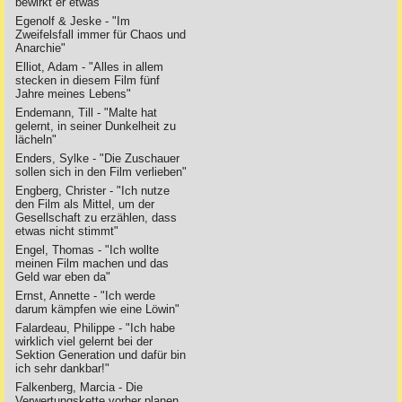
bewirkt er etwas"
Egenolf & Jeske - "Im
Zweifelsfall immer für Chaos und
Anarchie"
Elliot, Adam - "Alles in allem
stecken in diesem Film fünf
Jahre meines Lebens"
Endemann, Till - "Malte hat
gelernt, in seiner Dunkelheit zu
lächeln"
Enders, Sylke - "Die Zuschauer
sollen sich in den Film verlieben"
Engberg, Christer - "Ich nutze
den Film als Mittel, um der
Gesellschaft zu erzählen, dass
etwas nicht stimmt"
Engel, Thomas - "Ich wollte
meinen Film machen und das
Geld war eben da"
Ernst, Annette - "Ich werde
darum kämpfen wie eine Löwin"
Falardeau, Philippe - "Ich habe
wirklich viel gelernt bei der
Sektion Generation und dafür bin
ich sehr dankbar!"
Falkenberg, Marcia - Die
Verwertungskette vorher planen