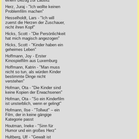
einem Bezug zur Lausitz
Herz, Juraj - "Ich wollte keinen
Problemfilm machen"
Hesselholdt, Lars - "Ich will
zuerst die Herzen der Zuschauer,
nicht ihren Kopf"
Hicks, Scott - "Die Persönlichkeit
hat mich magisch angezogen"
Hicks, Scott - "Kinder haben ein
geheimes Leben"
Hoffmann, Joy - Erster
Kinospielfilm aus Luxemburg
Hoffmann, Katrin - "Man muss
nicht so tun, als würden Kinder
bestimmte Dinge nicht
verstehen"
Hofman, Ota - "Die Kinder sind
keine Kopien der Erwachsenen"
Hofman, Ota - "So ein Kinderfilm
ist unsterblich, wenn er gelingt"
Hofmann, Ilse - "Tollwut" – ein
Film, der in keine gängige
Kategorie passt
Houtman, Ineke - "Sinn für
Humor und ein großes Herz"
Hultberg, Ulf - "Gewalt ist