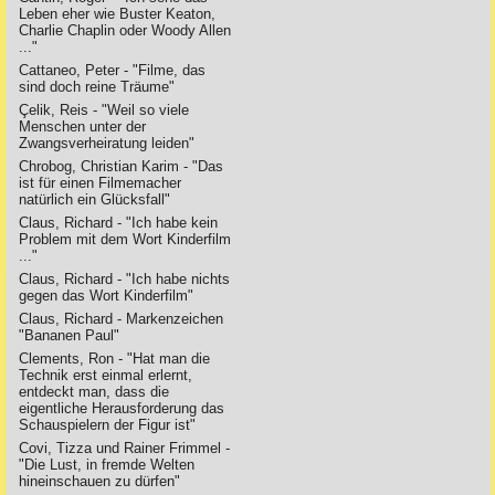
Leben eher wie Buster Keaton,
Charlie Chaplin oder Woody Allen
..."
Cattaneo, Peter - "Filme, das
sind doch reine Träume"
Çelik, Reis - "Weil so viele
Menschen unter der
Zwangsverheiratung leiden"
Chrobog, Christian Karim - "Das
ist für einen Filmemacher
natürlich ein Glücksfall"
Claus, Richard - "Ich habe kein
Problem mit dem Wort Kinderfilm
..."
Claus, Richard - "Ich habe nichts
gegen das Wort Kinderfilm"
Claus, Richard - Markenzeichen
"Bananen Paul"
Clements, Ron - "Hat man die
Technik erst einmal erlernt,
entdeckt man, dass die
eigentliche Herausforderung das
Schauspielern der Figur ist"
Covi, Tizza und Rainer Frimmel -
"Die Lust, in fremde Welten
hineinschauen zu dürfen"