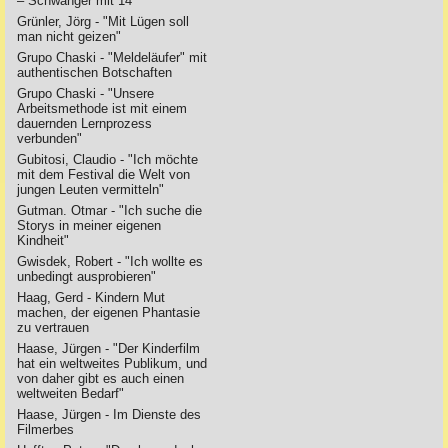
– Schwanger mit 14
Grünler, Jörg - "Mit Lügen soll
man nicht geizen"
Grupo Chaski - "Meldeläufer" mit
authentischen Botschaften
Grupo Chaski - "Unsere
Arbeitsmethode ist mit einem
dauernden Lernprozess
verbunden"
Gubitosi, Claudio - "Ich möchte
mit dem Festival die Welt von
jungen Leuten vermitteln"
Gutman. Otmar - "Ich suche die
Storys in meiner eigenen
Kindheit"
Gwisdek, Robert - "Ich wollte es
unbedingt ausprobieren"
Haag, Gerd - Kindern Mut
machen, der eigenen Phantasie
zu vertrauen
Haase, Jürgen - "Der Kinderfilm
hat ein weltweites Publikum, und
von daher gibt es auch einen
weltweiten Bedarf"
Haase, Jürgen - Im Dienste des
Filmerbes