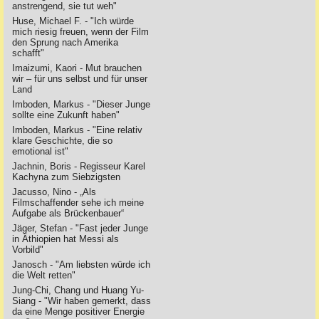
anstrengend, sie tut weh"
Huse, Michael F. - "Ich würde
mich riesig freuen, wenn der Film
den Sprung nach Amerika
schafft"
Imaizumi, Kaori - Mut brauchen
wir – für uns selbst und für unser
Land
Imboden, Markus - "Dieser Junge
sollte eine Zukunft haben"
Imboden, Markus - "Eine relativ
klare Geschichte, die so
emotional ist"
Jachnin, Boris - Regisseur Karel
Kachyna zum Siebzigsten
Jacusso, Nino - „Als
Filmschaffender sehe ich meine
Aufgabe als Brückenbauer“
Jäger, Stefan - "Fast jeder Junge
in Äthiopien hat Messi als
Vorbild"
Janosch - "Am liebsten würde ich
die Welt retten"
Jung-Chi, Chang und Huang Yu-
Siang - "Wir haben gemerkt, dass
da eine Menge positiver Energie