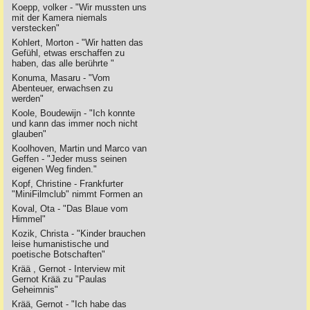
Koepp, volker - "Wir mussten uns
mit der Kamera niemals
verstecken"
Kohlert, Morton - "Wir hatten das
Gefühl, etwas erschaffen zu
haben, das alle berührte "
Konuma, Masaru - "Vom
Abenteuer, erwachsen zu
werden"
Koole, Boudewijn - "Ich konnte
und kann das immer noch nicht
glauben"
Koolhoven, Martin und Marco van
Geffen - "Jeder muss seinen
eigenen Weg finden."
Kopf, Christine - Frankfurter
"MiniFilmclub" nimmt Formen an
Koval, Ota - "Das Blaue vom
Himmel"
Kozik, Christa - "Kinder brauchen
leise humanistische und
poetische Botschaften"
Krää , Gernot - Interview mit
Gernot Krää zu "Paulas
Geheimnis"
Krää, Gernot - "Ich habe das