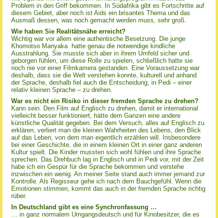
Problem in den Griff bekommen. In Südafrika gibt es Fortschritte auf
diesem Gebiet, aber noch ist Aids ein brisantes Thema und das
Ausmaß dessen, was noch gemacht werden muss, sehr groß.
Wie haben Sie Realitätsnähe erreicht?
Wichtig war vor allem eine authentische Besetzung. Die junge
Khomotso Manyaka hatte genau die notwendige kindliche
Ausstrahlung. Sie musste sich aber in ihrem Umfeld sicher und
geborgen fühlen, um diese Rolle zu spielen, schließlich hatte sie
noch nie vor einer Filmkamera gestanden. Eine Voraussetzung war
deshalb, dass sie die Welt verstehen konnte, kulturell und anhand
der Sprache, deshalb fiel auch die Entscheidung, in Pedi – einer
relativ kleinen Sprache – zu drehen.
War es nicht ein Risiko in dieser fremden Sprache zu drehen?
Kann sein. Den Film auf Englisch zu drehen, damit er international
vielleicht besser funktioniert, hätte dem Ganzen eine andere
künstliche Qualität gegeben. Bei dem Versuch, alles auf Englisch zu
erklären, verliert man die kleinen Wahrheiten des Lebens, den Blick
auf das Leben, von dem man eigentlich erzählen will. Insbesondere
bei einer Geschichte, die in einem kleinen Ort in einer ganz anderen
Kultur spielt. Die Kinder mussten sich wohl fühlen und ihre Sprache
sprechen. Das Drehbuch lag in Englisch und in Pedi vor, mit der Zeit
habe ich ein Gespür für die Sprache bekommen und verstehe
inzwischen ein wenig. An meiner Seite stand auch immer jemand zur
Kontrolle. Als Regisseur gehe ich nach dem Bauchgefühl. Wenn die
Emotionen stimmen, kommt das auch in der fremden Sprache richtig
rüber.
In Deutschland gibt es eine Synchronfassung …
… in ganz normalem Umgangsdeutsch und für Kinobesitzer, die es