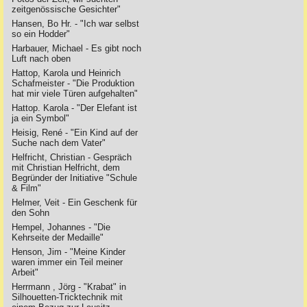
zeitgenössische Gesichter"
Hansen, Bo Hr. - "Ich war selbst
so ein Hodder"
Harbauer, Michael - Es gibt noch
Luft nach oben
Hattop, Karola und Heinrich
Schafmeister - "Die Produktion
hat mir viele Türen aufgehalten"
Hattop. Karola - "Der Elefant ist
ja ein Symbol"
Heisig, René - "Ein Kind auf der
Suche nach dem Vater"
Helfricht, Christian - Gespräch
mit Christian Helfricht, dem
Begründer der Initiative "Schule
& Film"
Helmer, Veit - Ein Geschenk für
den Sohn
Hempel, Johannes - "Die
Kehrseite der Medaille"
Henson, Jim - "Meine Kinder
waren immer ein Teil meiner
Arbeit"
Herrmann , Jörg - "Krabat" in
Silhouetten-Tricktechnik mit