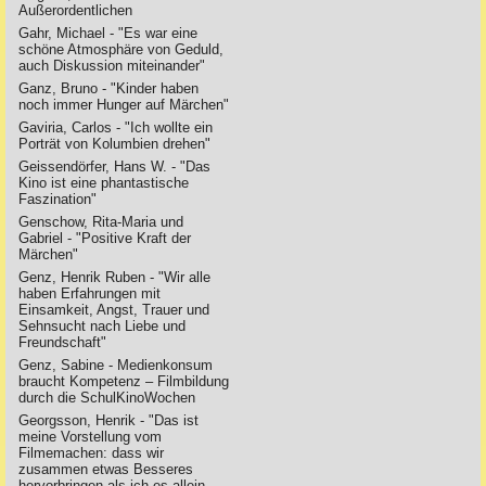
Außerordentlichen
Gahr, Michael - "Es war eine
schöne Atmosphäre von Geduld,
auch Diskussion miteinander"
Ganz, Bruno - "Kinder haben
noch immer Hunger auf Märchen"
Gaviria, Carlos - "Ich wollte ein
Porträt von Kolumbien drehen"
Geissendörfer, Hans W. - "Das
Kino ist eine phantastische
Faszination"
Genschow, Rita-Maria und
Gabriel - "Positive Kraft der
Märchen"
Genz, Henrik Ruben - "Wir alle
haben Erfahrungen mit
Einsamkeit, Angst, Trauer und
Sehnsucht nach Liebe und
Freundschaft"
Genz, Sabine - Medienkonsum
braucht Kompetenz – Filmbildung
durch die SchulKinoWochen
Georgsson, Henrik - "Das ist
meine Vorstellung vom
Filmemachen: dass wir
zusammen etwas Besseres
hervorbringen als ich es allein