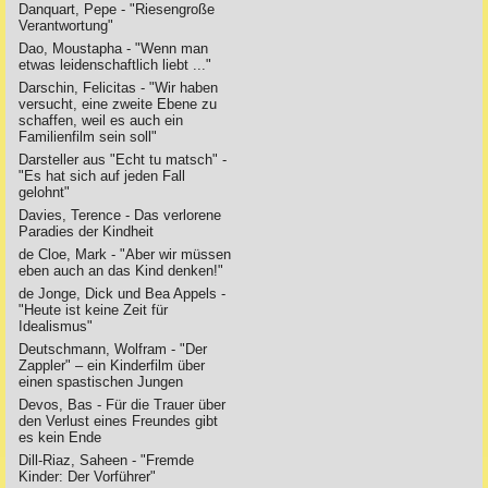
Danquart, Pepe - "Riesengroße
Verantwortung"
Dao, Moustapha - "Wenn man
etwas leidenschaftlich liebt ..."
Darschin, Felicitas - "Wir haben
versucht, eine zweite Ebene zu
schaffen, weil es auch ein
Familienfilm sein soll"
Darsteller aus "Echt tu matsch" -
"Es hat sich auf jeden Fall
gelohnt"
Davies, Terence - Das verlorene
Paradies der Kindheit
de Cloe, Mark - "Aber wir müssen
eben auch an das Kind denken!"
de Jonge, Dick und Bea Appels -
"Heute ist keine Zeit für
Idealismus"
Deutschmann, Wolfram - "Der
Zappler" – ein Kinderfilm über
einen spastischen Jungen
Devos, Bas - Für die Trauer über
den Verlust eines Freundes gibt
es kein Ende
Dill-Riaz, Saheen - "Fremde
Kinder: Der Vorführer"