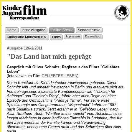
Home
letzte Ausgabe
Online-Archiv
Sonderdrucke
Kinderkino München e.V.
Links
Impressum
Datenschutz
Ausgabe 126-2/2011
"Das Land hat mich geprägt
Gespräch mit Oliver Schmitz, Regisseur des Films "Geliebtes
Leben"
(Interview zum Film
GELIEBTES LEBEN
)
Der in Kapstadt als Kind deutscher Einwanderer geborene Oliver
Schmitz lebt und arbeitet inzwischen in Berlin und etablierte sich als
Fernsehregisseur, inszenierte Komödienserien wie "Türkisch für
Anfänger" und "Doctor‘s Diary", führte aber auch Regie bei einer
Episode des Omnibusfilms "Paris je t‘aime". Für seine erste
Spielfilmregie des Gangsterdramas "Mapantsula" kehrte er 1987
nach Südafrika zurück. Jetzt erzählt er in "Geliebtes Leben" nach
Allan Strattons Buch "Worüber keiner spricht" vom Schicksal eines
jungen Mädchens in einer ländlichen Township in Südafrika, das für
den Zusammenhalt der Familie kämpft und Verantwortung
übernimmt, unbequeme Fragen stellt und das Schweigen über Aids
bricht.