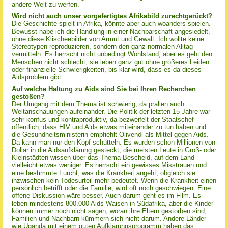
andere Welt zu werfen.
Wird nicht auch unser vorgefertigtes Afrikabild zurechtgerückt?
Die Geschichte spielt in Afrika, könnte aber auch woanders spielen.
Bewusst habe ich die Handlung in einer Nachbarschaft angesiedelt,
ohne diese Klischeebilder von Armut und Gewalt. Ich wollte keine
Stereotypen reproduzieren, sondern den ganz normalen Alltag
vermitteln. Es herrscht nicht unbedingt Wohlstand, aber es geht den
Menschen nicht schlecht, sie leben ganz gut ohne größeres Leiden
oder finanzielle Schwierigkeiten, bis klar wird, dass es da dieses
Aidsproblem gibt.
Auf welche Haltung zu Aids sind Sie bei Ihren Recherchen
gestoßen?
Der Umgang mit dem Thema ist schwierig, da prallen auch
Weltanschauungen aufeinander. Die Politik der letzten 15 Jahre war
sehr konfus und kontraproduktiv, da bezweifelt der Staatschef
öffentlich, dass HIV und Aids etwas miteinander zu tun haben und
die Gesundheitsministerin empfiehlt Olivenöl als Mittel gegen Aids.
Da kann man nur den Kopf schütteln. Es wurden schon Millionen von
Dollar in die Aidsaufklärung gesteckt, die meisten Leute in Groß- oder
Kleinstädten wissen über das Thema Bescheid, auf dem Land
vielleicht etwas weniger. Es herrscht ein gewisses Misstrauen und
eine bestimmte Furcht, was die Krankheit angeht, obgleich sie
inzwischen kein Todesurteil mehr bedeutet. Wenn die Krankheit einen
persönlich betrifft oder die Familie, wird oft noch geschwiegen. Eine
offene Diskussion wäre besser. Auch darum geht es im Film. Es
leben mindestens 800.000 Aids-Waisen in Südafrika, aber die Kinder
können immer noch nicht sagen, woran ihre Eltern gestorben sind,
Familien und Nachbarn kümmern sich nicht darum. Andere Länder
wie Uganda mit einem guten Aufklärungsprogramm haben das