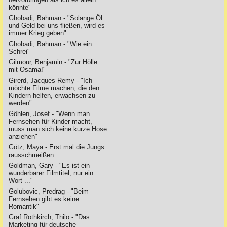
könnte"
Ghobadi, Bahman - "Solange Öl
und Geld bei uns fließen, wird es
immer Krieg geben"
Ghobadi, Bahman - "Wie ein
Schrei"
Gilmour, Benjamin - "Zur Hölle
mit Osama!"
Girerd, Jacques-Remy - "Ich
möchte Filme machen, die den
Kindern helfen, erwachsen zu
werden"
Göhlen, Josef - "Wenn man
Fernsehen für Kinder macht,
muss man sich keine kurze Hose
anziehen"
Götz, Maya - Erst mal die Jungs
rausschmeißen
Goldman, Gary - "Es ist ein
wunderbarer Filmtitel, nur ein
Wort ..."
Golubovic, Predrag - "Beim
Fernsehen gibt es keine
Romantik"
Graf Rothkirch, Thilo - "Das
Marketing für deutsche