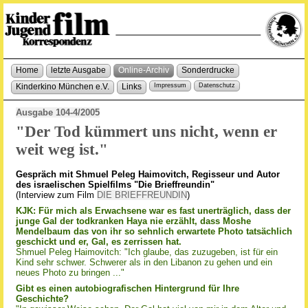
Home
letzte Ausgabe
Online-Archiv
Sonderdrucke
Kinderkino München e.V.
Links
Impressum
Datenschutz
Ausgabe 104-4/2005
"Der Tod kümmert uns nicht, wenn er
weit weg ist."
Gespräch mit Shmuel Peleg Haimovitch, Regisseur und Autor
des israelischen Spielfilms "Die Brieffreundin"
(Interview zum Film
DIE BRIEFFREUNDIN
)
KJK: Für mich als Erwachsene war es fast unerträglich, dass der
junge Gal der todkranken Haya nie erzählt, dass Moshe
Mendelbaum das von ihr so sehnlich erwartete Photo tatsächlich
geschickt und er, Gal, es zerrissen hat.
Shmuel Peleg Haimovitch: "Ich glaube, das zuzugeben, ist für ein
Kind sehr schwer. Schwerer als in den Libanon zu gehen und ein
neues Photo zu bringen ..."
Gibt es einen autobiografischen Hintergrund für Ihre
Geschichte?