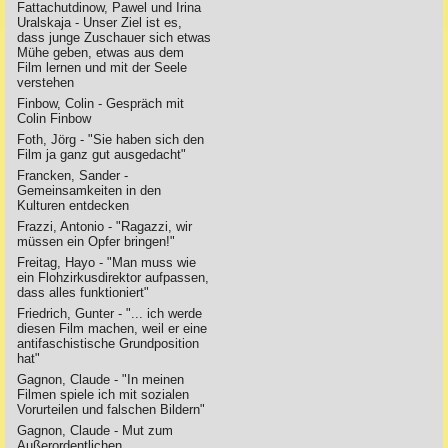
Fattachutdinow, Pawel und Irina
Uralskaja - Unser Ziel ist es,
dass junge Zuschauer sich etwas
Mühe geben, etwas aus dem
Film lernen und mit der Seele
verstehen
Finbow, Colin - Gespräch mit
Colin Finbow
Foth, Jörg - "Sie haben sich den
Film ja ganz gut ausgedacht"
Francken, Sander -
Gemeinsamkeiten in den
Kulturen entdecken
Frazzi, Antonio - "Ragazzi, wir
müssen ein Opfer bringen!"
Freitag, Hayo - "Man muss wie
ein Flohzirkusdirektor aufpassen,
dass alles funktioniert"
Friedrich, Gunter - "... ich werde
diesen Film machen, weil er eine
antifaschistische Grundposition
hat"
Gagnon, Claude - "In meinen
Filmen spiele ich mit sozialen
Vorurteilen und falschen Bildern"
Gagnon, Claude - Mut zum
Außerordentlichen