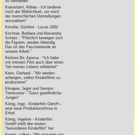
zu verstehen"
Kiarostami, Abbas - Ich bediene
mich der Wirklichkeit, um mich
der menschlichen Vorstellungen
anzunähern"
Kinstler, Günther - Lucas 2002
Kirchner, Barbara und Alexandra
Schatz - "Plötzlich bewegen sich
die Figuren, werden lebendig.
Das ist das Faszinierende an
unserer Arbeit."
Kishore Bir, Apurva - "Ich habe
mit meinem Film auch über einen
Teil meines Lebens reflektiert"
Klein, Gerhard - "Wir werden
anfangen, selbst Kinderfilme zu
produzieren"
Klinajew, Jegor und Semjon
Treskunow - "Ganz gewöhnliche
Jungen"
König, Inge - Kinderfilm GbmH –
eine neue Produktionsfirma in
Erfurt
König, Ingelore - Kinderfilm
GmbH stellt den ersten
"besonderen Kinderfilm" her
Koepp, volker - "Wir mussten uns