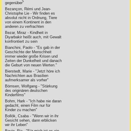
gegenüber"
Bezançon, Rémi und Jean-
Christophe Lie - Wir finden es
absolut nicht in Ordnung, Tiere
von einem Kontinent in den
anderen zu verfrachten
Bezar, Miraz - Kindheit in
Diyarbakir heißt auch, mit Gewalt
konfrontiert zu sein
Bianchini, Paolo - "Es gab in der
Geschichte der Menschheit
immer wieder große Krisen und
Zeiten der Dunkelheit und danach
die Geburt von neuen Werten."
Bierstedt, Marie - "Jetzt höre ich
Nachrichten aus Brasilien
aufmerksamer als vorher"
Börnsen, Wolfgang - "Stärkung
des originären deutschen
Kinderfilms"
Bohm, Hark - "Ich habe nie daran
gedacht, einen Film nur für
Kinder zu machen"
Bollók, Csaba - "Wenn wir in ihr
Gesicht sehen, dann erblicken
wir ihr Leben"
Bovin, Pia - "Für mich ist es ein