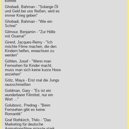
könnte"
Ghobadi, Bahman - "Solange Öl
und Geld bei uns fließen, wird es
immer Krieg geben"
Ghobadi, Bahman - "Wie ein
Schrei"
Gilmour, Benjamin - "Zur Hölle
mit Osama!"
Girerd, Jacques-Remy - "Ich
möchte Filme machen, die den
Kindern helfen, erwachsen zu
werden"
Göhlen, Josef - "Wenn man
Fernsehen für Kinder macht,
muss man sich keine kurze Hose
anziehen"
Götz, Maya - Erst mal die Jungs
rausschmeißen
Goldman, Gary - "Es ist ein
wunderbarer Filmtitel, nur ein
Wort ..."
Golubovic, Predrag - "Beim
Fernsehen gibt es keine
Romantik"
Graf Rothkirch, Thilo - "Das
Marketing für deutsche
Animationsfilme müsste stark