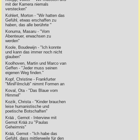
mit der Kamera niemals
verstecken"
Kohlert, Morton - "Wir hatten das
Gefühl, etwas erschaffen zu
haben, das alle berührte "
Konuma, Masaru - "Vom
Abenteuer, erwachsen zu
werden"
Koole, Boudewijn - "Ich konnte
und kann das immer noch nicht
glauben"
Koolhoven, Martin und Marco van
Geffen - "Jeder muss seinen
eigenen Weg finden."
Kopf, Christine - Frankfurter
"MiniFilmclub" nimmt Formen an
Koval, Ota - "Das Blaue vom
Himmel"
Kozik, Christa - "Kinder brauchen
leise humanistische und
poetische Botschaften"
Krää , Gernot - Interview mit
Gernot Krää zu "Paulas
Geheimnis"
Krää, Gernot - "Ich habe das
Gefühl, dass mittlerweile für den