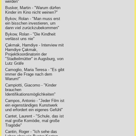
werden"
Busker, Martin - "Warum dürfen
Kinder im Kino nicht weinen?"
Bykov, Rolan - "Man muss erst
ein bisschen investieren, um
dann viel zurückzubekommen"
Bykow, Rolan - "Die Kindheit
verlässt uns nie"
Çakmak, Hamdiye - Interview mit
Hamdiye Çakmak,
Projektkoordinatorin der
"Stadteilmütter" in Augsburg, von
Lutz Gräfe
Camoglio, Maria Teresa - "Es gibt
immer die Frage nach dem
Warum!"
Campiotti, Giacomo - "Kinder
brauchen
Identifikationsmöglichkeiten"
Campos, Antonio - "Jeder Film ist
ein eigenständiges Kunstwerk
und erfordert ein eigenes Gefühl"
Cantet, Laurent - "Schule, das ist
mal große Komödie, mal große
Tragödie"
Cantin, Roger - "Ich sehe das