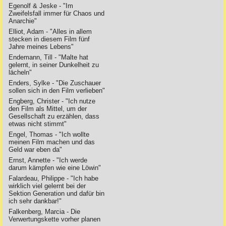
Egenolf & Jeske - "Im
Zweifelsfall immer für Chaos und
Anarchie"
Elliot, Adam - "Alles in allem
stecken in diesem Film fünf
Jahre meines Lebens"
Endemann, Till - "Malte hat
gelernt, in seiner Dunkelheit zu
lächeln"
Enders, Sylke - "Die Zuschauer
sollen sich in den Film verlieben"
Engberg, Christer - "Ich nutze
den Film als Mittel, um der
Gesellschaft zu erzählen, dass
etwas nicht stimmt"
Engel, Thomas - "Ich wollte
meinen Film machen und das
Geld war eben da"
Ernst, Annette - "Ich werde
darum kämpfen wie eine Löwin"
Falardeau, Philippe - "Ich habe
wirklich viel gelernt bei der
Sektion Generation und dafür bin
ich sehr dankbar!"
Falkenberg, Marcia - Die
Verwertungskette vorher planen