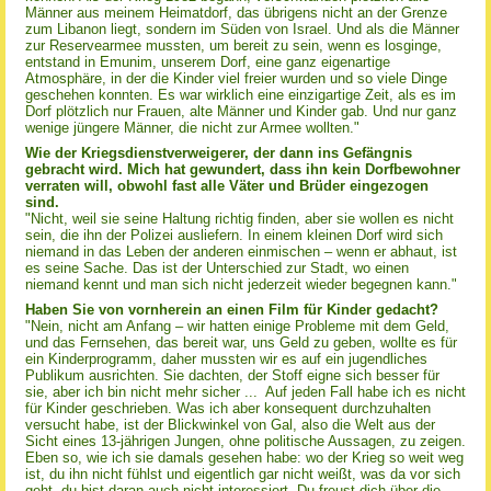
Männer aus meinem Heimatdorf, das übrigens nicht an der Grenze
zum Libanon liegt, sondern im Süden von Israel. Und als die Männer
zur Reservearmee mussten, um bereit zu sein, wenn es losginge,
entstand in Emunim, unserem Dorf, eine ganz eigenartige
Atmosphäre, in der die Kinder viel freier wurden und so viele Dinge
geschehen konnten. Es war wirklich eine einzigartige Zeit, als es im
Dorf plötzlich nur Frauen, alte Männer und Kinder gab. Und nur ganz
wenige jüngere Männer, die nicht zur Armee wollten."
Wie der Kriegsdienstverweigerer, der dann ins Gefängnis
gebracht wird. Mich hat gewundert, dass ihn kein Dorfbewohner
verraten will, obwohl fast alle Väter und Brüder eingezogen
sind.
"Nicht, weil sie seine Haltung richtig finden, aber sie wollen es nicht
sein, die ihn der Polizei ausliefern. In einem kleinen Dorf wird sich
niemand in das Leben der anderen einmischen – wenn er abhaut, ist
es seine Sache. Das ist der Unterschied zur Stadt, wo einen
niemand kennt und man sich nicht jederzeit wieder begegnen kann."
Haben Sie von vornherein an einen Film für Kinder gedacht?
"Nein, nicht am Anfang – wir hatten einige Probleme mit dem Geld,
und das Fernsehen, das bereit war, uns Geld zu geben, wollte es für
ein Kinderprogramm, daher mussten wir es auf ein jugendliches
Publikum ausrichten. Sie dachten, der Stoff eigne sich besser für
sie, aber ich bin nicht mehr sicher ... Auf jeden Fall habe ich es nicht
für Kinder geschrieben. Was ich aber konsequent durchzuhalten
versucht habe, ist der Blickwinkel von Gal, also die Welt aus der
Sicht eines 13-jährigen Jungen, ohne politische Aussagen, zu zeigen.
Eben so, wie ich sie damals gesehen habe: wo der Krieg so weit weg
ist, du ihn nicht fühlst und eigentlich gar nicht weißt, was da vor sich
geht, du bist daran auch nicht interessiert. Du freust dich über die