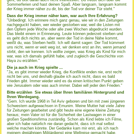
Sommerferien und hast deinen Spaß. Aber langsam, langsam kommt
der Krieg immer näher zu dir, bis der Tod vor deiner Tür steht."
Dass der Krieg immer näher kam, war auch Ihre Erfahrung?
"Unbedingt. Ich erinnere mich ganz genau, wie wir in den Zeitungen
nachgeguckt haben, wer wieder gestorben war, weil die Listen mit
den Opfern jede Woche oder alle zwei Wochen abgedruckt wurden.
Das bleibt einem in Erinnerung. Leute können jederzeit sterben und
es geht dich nichts an, aber wenn der Tod in deine Nähe kommt,
weißt du, was Sterben heißt. Ich will damit sagen: Der Tod kümmert
uns nicht, wenn er weit weg ist, wir denken erst an ihn, wenn jemand
stirbt, den wir kennen. Ich wollte zeigen, was Krieg als Kind für mich
war, was ich damals gefühlt habe, und zugleich die Geschichte von
Haya zu erzählen."
Die ja auch im Krieg spielte ...
"Ja, es gibt immer wieder Krieg, die Konflikte enden nie, erst recht
nicht bei uns, und deshalb glaube ich auch nicht, dass es bald
Frieden gibt. Immer wieder wird es da einen kritischen Punkt geben
wie Jerusalem oder was auch immer. Dabei will jeder den Frieden."
Bitte erzählen Sie etwas über Ihren familiären Hintergrund und
Ihren Werdegang.
"Gern. Ich wurde 1968 in Tel Aviv geboren und bin mit zwei jüngeren
Schwestern aufgewachsen in Emunim. Meine Mutter hat viele Jahre
für Zeitungen gearbeitet und gibt heute eine eigene kleine Zeitung
heraus; mein Vater ist für die Sicherheit der Lastwagen in einer
großen Speditionsfirma zuständig. Schon als Kind liebte ich Filme,
aber ich habe natürlich nie daran gedacht, dass ich mal selbst
welche machen könnte. Der Gedanke kam mir erst, als ich nach
meinem dreijährigen Militärdienst eine Weltreise gemacht habe,