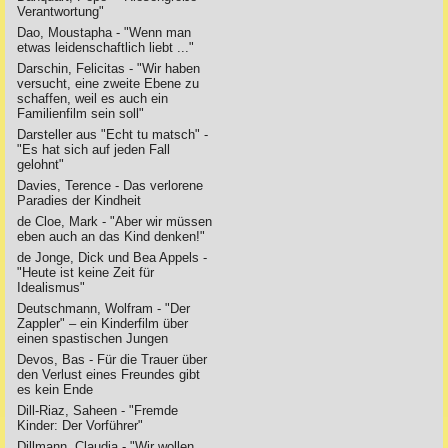
Verantwortung"
Dao, Moustapha - "Wenn man
etwas leidenschaftlich liebt ..."
Darschin, Felicitas - "Wir haben
versucht, eine zweite Ebene zu
schaffen, weil es auch ein
Familienfilm sein soll"
Darsteller aus "Echt tu matsch" -
"Es hat sich auf jeden Fall
gelohnt"
Davies, Terence - Das verlorene
Paradies der Kindheit
de Cloe, Mark - "Aber wir müssen
eben auch an das Kind denken!"
de Jonge, Dick und Bea Appels -
"Heute ist keine Zeit für
Idealismus"
Deutschmann, Wolfram - "Der
Zappler" – ein Kinderfilm über
einen spastischen Jungen
Devos, Bas - Für die Trauer über
den Verlust eines Freundes gibt
es kein Ende
Dill-Riaz, Saheen - "Fremde
Kinder: Der Vorführer"
Dillmann, Claudia - "Wir wollen