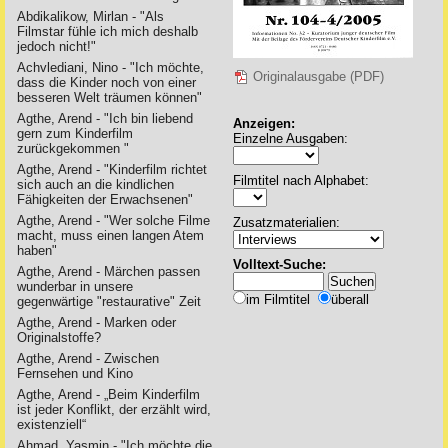
Abdikalikow, Mirlan - "Als
Filmstar fühle ich mich deshalb
jedoch nicht!"
Achvlediani, Nino - "Ich möchte,
Originalausgabe (PDF)
dass die Kinder noch von einer
besseren Welt träumen können"
Agthe, Arend - "Ich bin liebend
Anzeigen:
gern zum Kinderfilm
Einzelne Ausgaben:
zurückgekommen "
Agthe, Arend - "Kinderfilm richtet
Filmtitel nach Alphabet:
sich auch an die kindlichen
Fähigkeiten der Erwachsenen"
Agthe, Arend - "Wer solche Filme
Zusatzmaterialien:
macht, muss einen langen Atem
haben"
Volltext-Suche:
Agthe, Arend - Märchen passen
wunderbar in unsere
im Filmtitel
überall
gegenwärtige "restaurative" Zeit
Agthe, Arend - Marken oder
Originalstoffe?
Agthe, Arend - Zwischen
Fernsehen und Kino
Agthe, Arend - „Beim Kinderfilm
ist jeder Konflikt, der erzählt wird,
existenziell“
Ahmad, Yasmin - "Ich möchte die