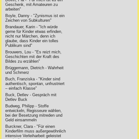
Geschenk, mit Amateuren zu
arbeiten"
Boyle, Danny - "Zynismus ist ein
Zeichen von Subkulturen"
Brandauer, Karin - "Ich würde
gerne für Kinder etwas erfinden,
nicht nur Märchen, denn ich
glaube, dass Kinder ein tolles
Publikum sind"
Brouwers, Lou - "Es reizt mich,
Geschichten mit der Kraft des
Bildes zu erzählen"
Brüggemann, Dietrich - Wahrheit
und Schmerz
Buch, Franziska - "Kinder sind
authentisch, spontan, unfrustriert
– einfach Klasse"
Buck, Detlev - Gespräch mit
Detlev Buck
Budweg, Philipp - Stoffe
entwickeln, Regisseure wählen,
bei der Besetzung mitreden und
Geld einsammeln
Burckner, Clara - "Für einen
Kinderfilm muss außergewöhnlich
intensive Verleiharbeit geleistet