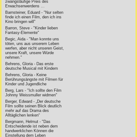
zwangsläufige Preis des
Erwachsenwerdens …
Barnsteiner, Eduard - "Nur selten
finde ich einen Film, den ich ins
Kino bringen will"
Barron, Steve - "Kinder lieben
Fantasy-Elemente"
Begic, Aida - "Man konnte uns
töten, uns aus unserem Leben
werfen, aber nicht unseren Geist,
unsere Kraft, unsere Würde
nehmen."
Behrens, Gloria - Das erste
deutsche Musical mit Kindern
Behrens, Gloria - Keine
Berührungsängste mit Filmen für
Kinder und Jugendliche
Berg, Lars - "Ich sollte den Film
Johnny Weissmuller widmen"
Berger, Edward - „Der deutsche
Film sollte seinen Blick deutlich
mehr auf das Drama des
Alltäglichen lenken“
Bergmann, Helmut - "Das
Entscheidende ist neben dem
handwerklichen Können die
Einstellung dem Leben