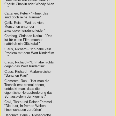
Leben eher wie Buster Keaton,
Charlie Chaplin oder Woody Allen
..."
Cattaneo, Peter - "Filme, das
sind doch reine Träume"
Çelik, Reis - "Weil so viele
Menschen unter der
Zwangsverheiratung leiden"
Chrobog, Christian Karim - "Das
ist für einen Filmemacher
natürlich ein Glücksfall"
Claus, Richard - "Ich habe kein
Problem mit dem Wort Kinderfilm
..."
Claus, Richard - "Ich habe nichts
gegen das Wort Kinderfilm"
Claus, Richard - Markenzeichen
"Bananen Paul"
Clements, Ron - "Hat man die
Technik erst einmal erlernt,
entdeckt man, dass die
eigentliche Herausforderung das
Schauspielern der Figur ist"
Covi, Tizza und Rainer Frimmel -
"Die Lust, in fremde Welten
hineinschauen zu dürfen"
Danquart, Pepe - "Riesengroße