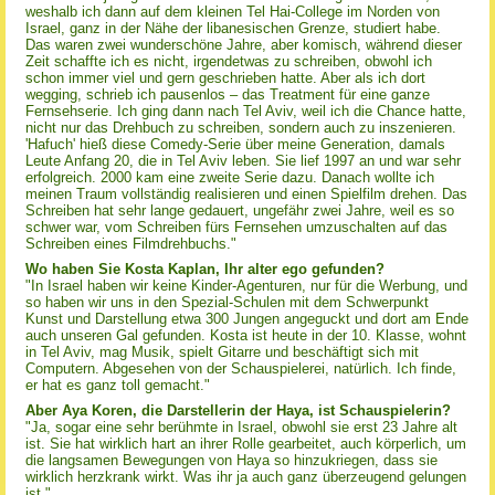
weshalb ich dann auf dem kleinen Tel Hai-College im Norden von
Israel, ganz in der Nähe der libanesischen Grenze, studiert habe.
Das waren zwei wunderschöne Jahre, aber komisch, während dieser
Zeit schaffte ich es nicht, irgendetwas zu schreiben, obwohl ich
schon immer viel und gern geschrieben hatte. Aber als ich dort
wegging, schrieb ich pausenlos – das Treatment für eine ganze
Fernsehserie. Ich ging dann nach Tel Aviv, weil ich die Chance hatte,
nicht nur das Drehbuch zu schreiben, sondern auch zu inszenieren.
'Hafuch' hieß diese Comedy-Serie über meine Generation, damals
Leute Anfang 20, die in Tel Aviv leben. Sie lief 1997 an und war sehr
erfolgreich. 2000 kam eine zweite Serie dazu. Danach wollte ich
meinen Traum vollständig realisieren und einen Spielfilm drehen. Das
Schreiben hat sehr lange gedauert, ungefähr zwei Jahre, weil es so
schwer war, vom Schreiben fürs Fernsehen umzuschalten auf das
Schreiben eines Filmdrehbuchs."
Wo haben Sie Kosta Kaplan, Ihr alter ego gefunden?
"In Israel haben wir keine Kinder-Agenturen, nur für die Werbung, und
so haben wir uns in den Spezial-Schulen mit dem Schwerpunkt
Kunst und Darstellung etwa 300 Jungen angeguckt und dort am Ende
auch unseren Gal gefunden. Kosta ist heute in der 10. Klasse, wohnt
in Tel Aviv, mag Musik, spielt Gitarre und beschäftigt sich mit
Computern. Abgesehen von der Schauspielerei, natürlich. Ich finde,
er hat es ganz toll gemacht."
Aber Aya Koren, die Darstellerin der Haya, ist Schauspielerin?
"Ja, sogar eine sehr berühmte in Israel, obwohl sie erst 23 Jahre alt
ist. Sie hat wirklich hart an ihrer Rolle gearbeitet, auch körperlich, um
die langsamen Bewegungen von Haya so hinzukriegen, dass sie
wirklich herzkrank wirkt. Was ihr ja auch ganz überzeugend gelungen
ist."