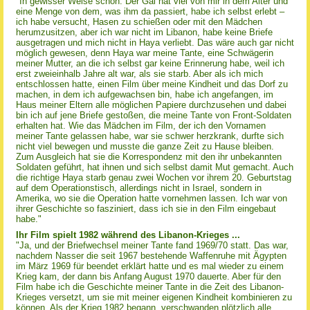
"In gewisser Weise schon. Der Gal hat viel von mir in dem Alter und
eine Menge von dem, was ihm da passiert, habe ich selbst erlebt –
ich habe versucht, Hasen zu schießen oder mit den Mädchen
herumzusitzen, aber ich war nicht im Libanon, habe keine Briefe
ausgetragen und mich nicht in Haya verliebt. Das wäre auch gar nicht
möglich gewesen, denn Haya war meine Tante, eine Schwägerin
meiner Mutter, an die ich selbst gar keine Erinnerung habe, weil ich
erst zweieinhalb Jahre alt war, als sie starb. Aber als ich mich
entschlossen hatte, einen Film über meine Kindheit und das Dorf zu
machen, in dem ich aufgewachsen bin, habe ich angefangen, im
Haus meiner Eltern alle möglichen Papiere durchzusehen und dabei
bin ich auf jene Briefe gestoßen, die meine Tante von Front-Soldaten
erhalten hat. Wie das Mädchen im Film, der ich den Vornamen
meiner Tante gelassen habe, war sie schwer herzkrank, durfte sich
nicht viel bewegen und musste die ganze Zeit zu Hause bleiben.
Zum Ausgleich hat sie die Korrespondenz mit den ihr unbekannten
Soldaten geführt, hat ihnen und sich selbst damit Mut gemacht. Auch
die richtige Haya starb genau zwei Wochen vor ihrem 20. Geburtstag
auf dem Operationstisch, allerdings nicht in Israel, sondern in
Amerika, wo sie die Operation hatte vornehmen lassen. Ich war von
ihrer Geschichte so fasziniert, dass ich sie in den Film eingebaut
habe."
Ihr Film spielt 1982 während des Libanon-Krieges ...
"Ja, und der Briefwechsel meiner Tante fand 1969/70 statt. Das war,
nachdem Nasser die seit 1967 bestehende Waffenruhe mit Ägypten
im März 1969 für beendet erklärt hatte und es mal wieder zu einem
Krieg kam, der dann bis Anfang August 1970 dauerte. Aber für den
Film habe ich die Geschichte meiner Tante in die Zeit des Libanon-
Krieges versetzt, um sie mit meiner eigenen Kindheit kombinieren zu
können. Als der Krieg 1982 begann, verschwanden plötzlich alle