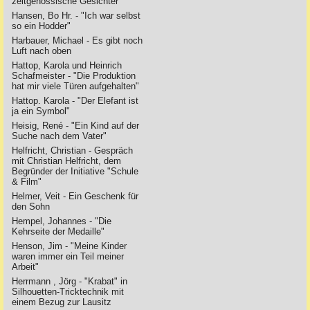
zeitgenössische Gesichter"
Hansen, Bo Hr. - "Ich war selbst
so ein Hodder"
Harbauer, Michael - Es gibt noch
Luft nach oben
Hattop, Karola und Heinrich
Schafmeister - "Die Produktion
hat mir viele Türen aufgehalten"
Hattop. Karola - "Der Elefant ist
ja ein Symbol"
Heisig, René - "Ein Kind auf der
Suche nach dem Vater"
Helfricht, Christian - Gespräch
mit Christian Helfricht, dem
Begründer der Initiative "Schule
& Film"
Helmer, Veit - Ein Geschenk für
den Sohn
Hempel, Johannes - "Die
Kehrseite der Medaille"
Henson, Jim - "Meine Kinder
waren immer ein Teil meiner
Arbeit"
Herrmann , Jörg - "Krabat" in
Silhouetten-Tricktechnik mit
einem Bezug zur Lausitz