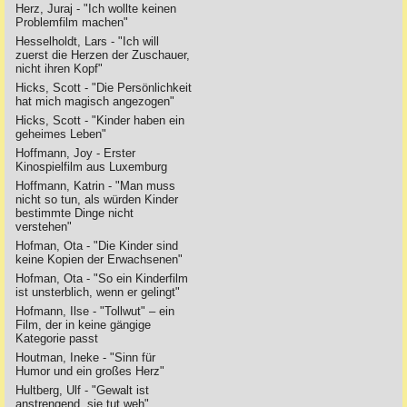
Herz, Juraj - "Ich wollte keinen
Problemfilm machen"
Hesselholdt, Lars - "Ich will
zuerst die Herzen der Zuschauer,
nicht ihren Kopf"
Hicks, Scott - "Die Persönlichkeit
hat mich magisch angezogen"
Hicks, Scott - "Kinder haben ein
geheimes Leben"
Hoffmann, Joy - Erster
Kinospielfilm aus Luxemburg
Hoffmann, Katrin - "Man muss
nicht so tun, als würden Kinder
bestimmte Dinge nicht
verstehen"
Hofman, Ota - "Die Kinder sind
keine Kopien der Erwachsenen"
Hofman, Ota - "So ein Kinderfilm
ist unsterblich, wenn er gelingt"
Hofmann, Ilse - "Tollwut" – ein
Film, der in keine gängige
Kategorie passt
Houtman, Ineke - "Sinn für
Humor und ein großes Herz"
Hultberg, Ulf - "Gewalt ist
anstrengend, sie tut weh"