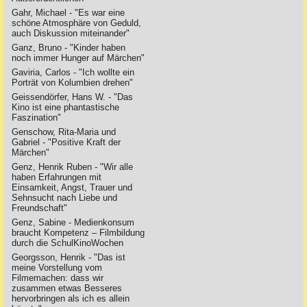
Gahr, Michael - "Es war eine
schöne Atmosphäre von Geduld,
auch Diskussion miteinander"
Ganz, Bruno - "Kinder haben
noch immer Hunger auf Märchen"
Gaviria, Carlos - "Ich wollte ein
Porträt von Kolumbien drehen"
Geissendörfer, Hans W. - "Das
Kino ist eine phantastische
Faszination"
Genschow, Rita-Maria und
Gabriel - "Positive Kraft der
Märchen"
Genz, Henrik Ruben - "Wir alle
haben Erfahrungen mit
Einsamkeit, Angst, Trauer und
Sehnsucht nach Liebe und
Freundschaft"
Genz, Sabine - Medienkonsum
braucht Kompetenz – Filmbildung
durch die SchulKinoWochen
Georgsson, Henrik - "Das ist
meine Vorstellung vom
Filmemachen: dass wir
zusammen etwas Besseres
hervorbringen als ich es allein